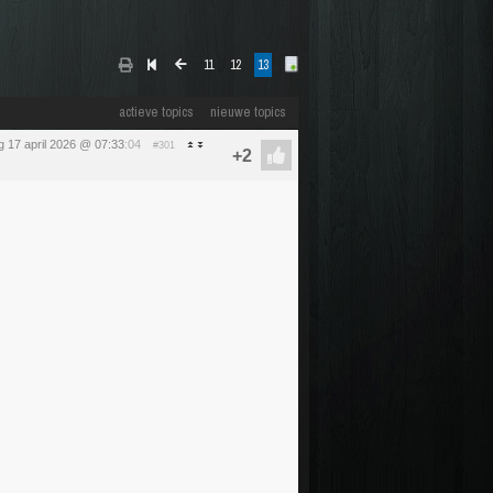
11
12
13
actieve topics
nieuwe topics
ag 17 april 2026 @ 07:33
:04
#301