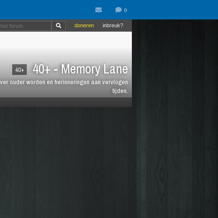
doneren
inbreuk?
40+ - Memory Lane
40+
jt over ouder worden en herinneringen aan vervlogen
tijden.