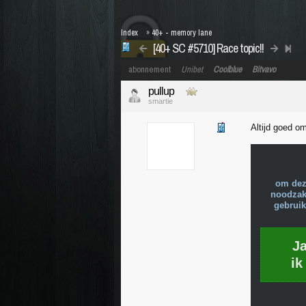
Index
»
40+ - memory lane
[40+ SC #5710] Race topic!!
abonnement
Unibet
Coolblue
Bitvavo
pullup
smartie
Altijd goed o
om dez
noodzake
gebruik
J
ik