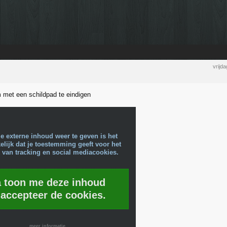
vrijd
m met een schildpad te eindigen
e externe inhoud weer te geven is het
lijk dat je toestemming geeft voor het
 van tracking en social mediacookies.
a toon me deze inhoud
 accepteer de cookies.
meer informatie