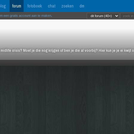
log
forum
fotoboek
chat
zoeken
dm
om een gratis account aan te maken
.
midlife crisis? Moet je die nog krijgen of ben je die al voorbij? Hier kun je je ei kwi