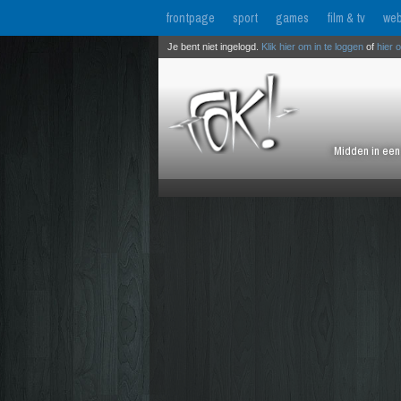
frontpage
sport
games
film & tv
web
Je bent niet ingelogd.
Klik hier om in te loggen
of
hier 
Midden in een 