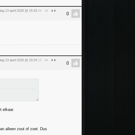
ag 13 april 2026 @ 15:43
:24
#3
ag 13 april 2026 @ 19:24
:12
#4
 elkaar.
an alleen zout of zoet. Dus