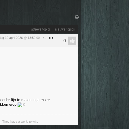
actieve topics
nieuwe topics
ag 12 april 2026 @ 18:52
:00
#1
oeder fijn te malen in je mixer.
lokken erop
s. They have a world to win.