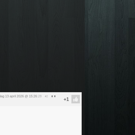
ag 13 april 2026 @ 15:26
:28
#2