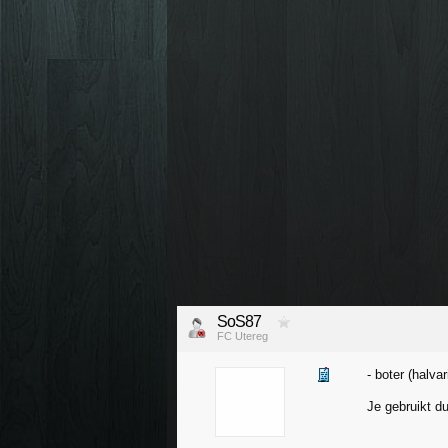
SoS87
FC Utereg
- boter (halva
Je gebruikt d