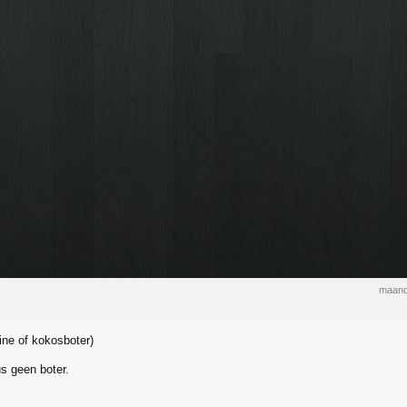
maand
rine of kokosboter)
us geen boter.