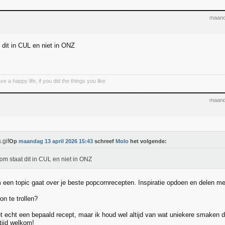
maand
dit in CUL en niet in ONZ
 a happy life, if you did the things you like
maand
Op
maandag 13 april 2026 15:43
schreef
Molo
het volgende:
m staat dit in CUL en niet in ONZ
een topic gaat over je beste popcornrecepten. Inspiratie opdoen en delen met
on te trollen?
iet echt een bepaald recept, maar ik houd wel altijd van wat uniekere smaken d
ltijd welkom!