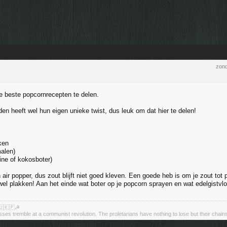
zond
de beste popcornrecepten te delen.
en heeft wel hun eigen unieke twist, dus leuk om dat hier te delen!
ken
malen)
rine of kokosboter)
 air popper, dus zout blijft niet goed kleven. Een goede heb is om je zout tot p
t wel plakken! Aan het einde wat boter op je popcorn sprayen en wat edelgistv
🇺🇰🇵☭
asses tremble at a communist revolution. The proletarians have nothing to lose but their chain