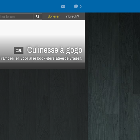
doneren
inbreuk?
Culinesse à gogo
CUL
en rampen, en voor al je kook-gerelateerde vragen.