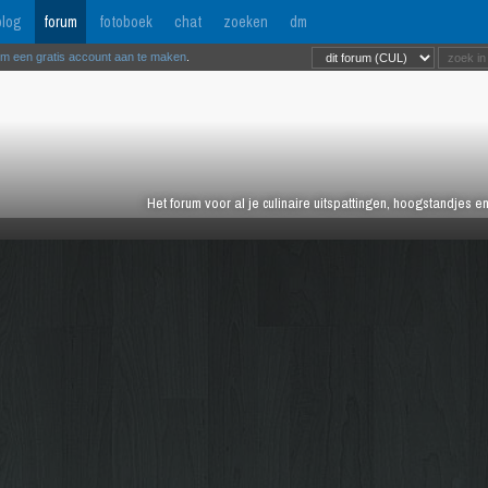
log
forum
fotoboek
chat
zoeken
dm
om een gratis account aan te maken
.
Het forum voor al je culinaire uitspattingen, hoogstandjes 