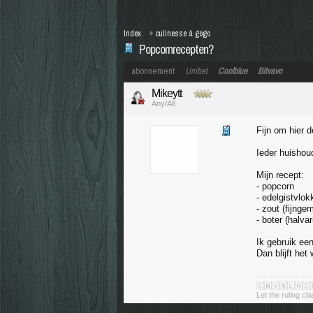
Index
»
culinesse à gogo
Popcornrecepten?
abonnement
Unibet
Coolblue
Bitvavo
Mikeytt
Any/All
Fijn om hier 
Ieder huishoud
Mijn recept:
- popcorn
- edelgistvlok
- zout (fijnge
- boter (halva
Ik gebruik een
Dan blijft he
🇨🇳🇻🇳🇱🇦🇨
Let the ruling cl