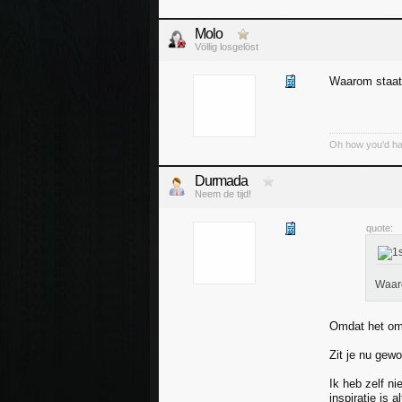
Molo
Völlig losgelöst
Waarom staat 
Oh how you'd have
Durmada
Neem de tijd!
quote:
Waaro
Omdat het om 
Zit je nu gewo
Ik heb zelf n
inspiratie is a