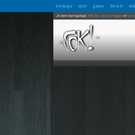
frontpage
sport
games
film & tv
web
Je bent niet ingelogd.
Klik hier om in te loggen
of
hier 