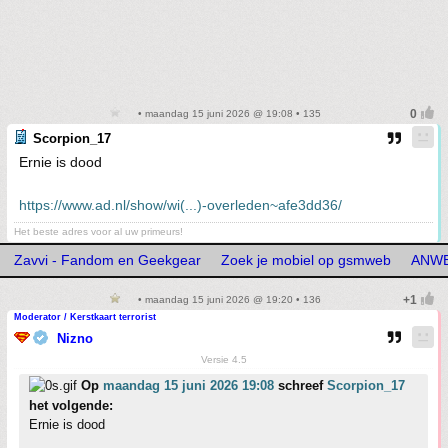
• maandag 15 juni 2026 @ 19:08 • 135
Scorpion_17
Ernie is dood
https://www.ad.nl/show/wi(...)-overleden~afe3dd36/
Het beste adres voor al uw primeurs!
Zavvi - Fandom en Geekgear
Zoek je mobiel op gsmweb
ANWB
• maandag 15 juni 2026 @ 19:20 • 136
Moderator / Kerstkaart terrorist
Nizno
Versie 4.5
Op
maandag 15 juni 2026 19:08
schreef
Scorpion_17
het volgende:
Ernie is dood