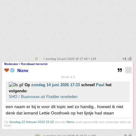
• zondag 14 juni 2026 @ 17:46 • 129
Moderator / Kerstkaart terrorist
Nizno
Versie 4.5
Op
zondag 14 juni 2026 17:33
schreef
Paul
het
volgende:
SHO / Buurvrouw uit Flodder overleden
een naam er bij is voor dit topic wel zo handig.. hoewel ik niet
denk dat iemand Lettie Oosthoek op het lijstje had staan
Op
dinsdag 22 februari 2022 22:22
pleurde
Nizno
zoals gewoonlijk een onzinnige tekst op
FOK!
• zondag 14 juni 2026 @ 19:11 • 130