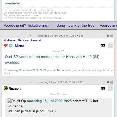
overleden
De pessimist ziet het duister in de tunnel
De optimist ziet het licht aan het eind van de tunnel
De realist ziet de trein komen
De machinist ziet drie idioten in het spoor staan....
Voordelig uit? Ticketveiling.nl
Bunq - bank of the free
Voordelig u
• zaterdag 20 juni 2026 @ 10:58 • 146
Moderator / Kerstkaart terrorist
Nizno
Versie 4.5
Oud-SP-voorzitter en medeoprichter Hans van Hooft (84)
overleden
Op
dinsdag 22 februari 2022 22:22
pleurde
Nizno
zoals gewoonlijk een onzinnige tekst op
FOK!
• zondag 21 juni 2026 @ 15:57 • 147
Rozevla
Cees Chinees
Op
maandag 15 juni 2026 19:25
schreef
TLC
het
volgende:
Wat heb je daar in je oor Ernie ?