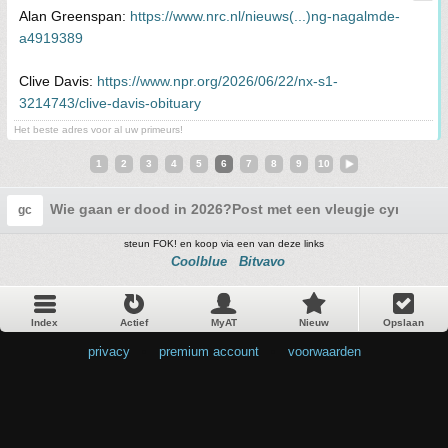
Alan Greenspan:
https://www.nrc.nl/nieuws(...)ng-nagalmde-
a4919389
Clive Davis:
https://www.npr.org/2026/06/22/nx-s1-
3214743/clive-davis-obituary
Het beste adres voor al uw primeurs!
1
2
3
4
5
6
7
8
9
10
Wie gaan er dood in 2026?Post met een vleugje cynisme 
gc
steun FOK! en koop via een van deze links
Coolblue
Bitvavo
Index
Actief
MyAT
Nieuw
Opslaan
privacy
•
premium account
•
voorwaarden