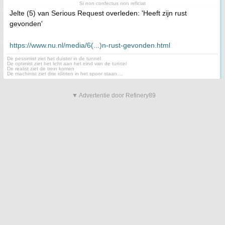
Si non confectus non reficiat
Jelte (5) van Serious Request overleden: 'Heeft zijn rust
gevonden'
https://www.nu.nl/media/6(...)n-rust-gevonden.html
De pessimist ziet het duister in de tunnel
De optimist ziet het licht aan het eind van de tunnel
De realist ziet de trein komen
De machinist ziet drie idioten in het spoor staan....
▼ Advertentie door Refinery89