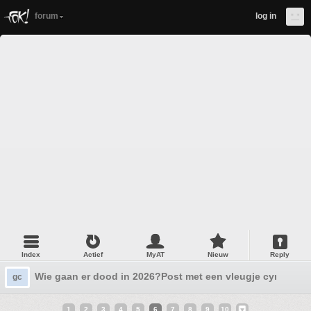
forum
log in
Index
Actief
MyAT
Nieuw
Reply
Wie gaan er dood in 2026?Post met een vleugje cynisme 
gc
1
2
3
4
5
6
7
8
9
10