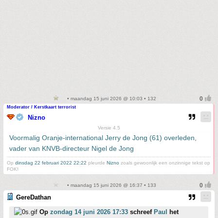
• maandag 15 juni 2026 @ 10:03 • 132
Moderator / Kerstkaart terrorist
Nizno
Versie 4.5
Voormalig Oranje-international Jerry de Jong (61) overleden,
vader van KNVB-directeur Nigel de Jong
Op
dinsdag 22 februari 2022 22:22
pleurde
Nizno
zoals gewoonlijk een onzinnige tekst op
FOK!
• maandag 15 juni 2026 @ 16:37 • 133
GereDathan
Op
zondag 14 juni 2026 17:33
schreef
Paul
het