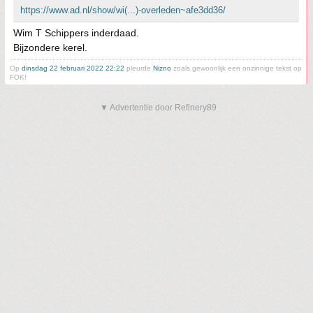
https://www.ad.nl/show/wi(...)-overleden~afe3dd36/
Wim T Schippers inderdaad.
Bijzondere kerel.
Op
dinsdag 22 februari 2022 22:22
pleurde
Nizno
zoals gewoonlijk een onzinnige tekst op
FOK!
▼ Advertentie door Refinery89