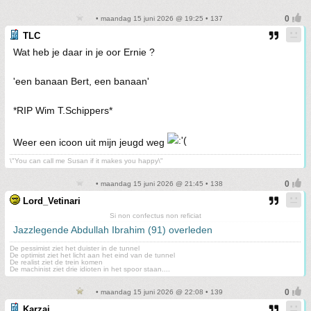
• maandag 15 juni 2026 @ 19:25 • 137
TLC
Wat heb je daar in je oor Ernie ?
'een banaan Bert, een banaan'
*RIP Wim T.Schippers*
Weer een icoon uit mijn jeugd weg
\"You can call me Susan if it makes you happy\"
• maandag 15 juni 2026 @ 21:45 • 138
Lord_Vetinari
Si non confectus non reficiat
Jazzlegende Abdullah Ibrahim (91) overleden
De pessimist ziet het duister in de tunnel
De optimist ziet het licht aan het eind van de tunnel
De realist ziet de trein komen
De machinist ziet drie idioten in het spoor staan....
• maandag 15 juni 2026 @ 22:08 • 139
Karzai