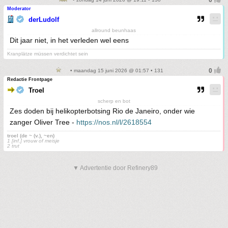
Moderator
derLudolf
allround beunhaas
Dit jaar niet, in het verleden wel eens
Kranplätze müssen verdichtet sein
• maandag 15 juni 2026 @ 01:57 • 131
Redactie Frontpage
Troel
scherp en bot
Zes doden bij helikopterbotsing Rio de Janeiro, onder wie
zanger Oliver Tree -
https://nos.nl/l/2618554
troel (de ~ (v.), ~en)
1 [inf.] vrouw of meisje
2 trut
▼ Advertentie door Refinery89