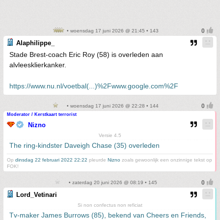
• woensdag 17 juni 2026 @ 21:45 • 143
Alaphilippe_
Stade Brest-coach Eric Roy (58) is overleden aan
alvleesklierkanker.
https://www.nu.nl/voetbal(...)%2Fwww.google.com%2F
• woensdag 17 juni 2026 @ 22:28 • 144
Moderator / Kerstkaart terrorist
Nizno
Versie 4.5
The ring-kindster Daveigh Chase (35) overleden
Op
dinsdag 22 februari 2022 22:22
pleurde
Nizno
zoals gewoonlijk een onzinnige tekst op
FOK!
• zaterdag 20 juni 2026 @ 08:19 • 145
Lord_Vetinari
Si non confectus non reficiat
Tv-maker James Burrows (85), bekend van Cheers en Friends,