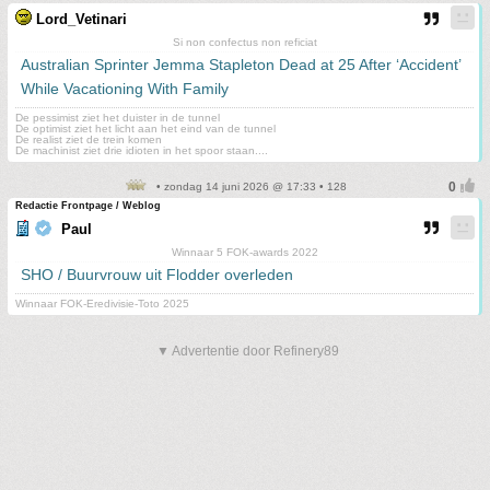
Lord_Vetinari
Si non confectus non reficiat
Australian Sprinter Jemma Stapleton Dead at 25 After ‘Accident’
While Vacationing With Family
De pessimist ziet het duister in de tunnel
De optimist ziet het licht aan het eind van de tunnel
De realist ziet de trein komen
De machinist ziet drie idioten in het spoor staan....
• zondag 14 juni 2026 @ 17:33 • 128
Redactie Frontpage / Weblog
Paul
Winnaar 5 FOK-awards 2022
SHO / Buurvrouw uit Flodder overleden
Winnaar FOK-Eredivisie-Toto 2025
▼ Advertentie door Refinery89