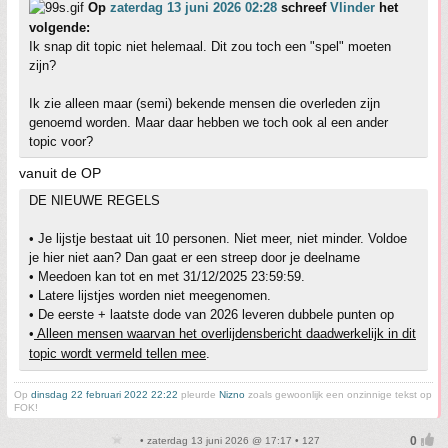
Op
zaterdag 13 juni 2026 02:28
schreef
Vlinder
het
volgende:
Ik snap dit topic niet helemaal. Dit zou toch een "spel" moeten
zijn?
Ik zie alleen maar (semi) bekende mensen die overleden zijn
genoemd worden. Maar daar hebben we toch ook al een ander
topic voor?
vanuit de OP
DE NIEUWE REGELS
• Je lijstje bestaat uit 10 personen. Niet meer, niet minder. Voldoe
je hier niet aan? Dan gaat er een streep door je deelname
• Meedoen kan tot en met 31/12/2025 23:59:59.
• Latere lijstjes worden niet meegenomen.
• De eerste + laatste dode van 2026 leveren dubbele punten op
•
Alleen mensen waarvan het overlijdensbericht daadwerkelijk in dit
topic wordt vermeld tellen mee
.
Op
dinsdag 22 februari 2022 22:22
pleurde
Nizno
zoals gewoonlijk een onzinnige tekst op
FOK!
• zaterdag 13 juni 2026 @ 17:17 • 127