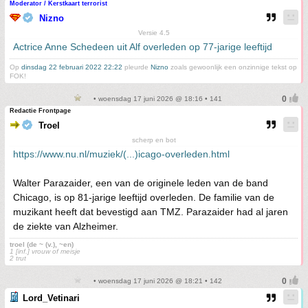
Moderator / Kerstkaart terrorist
Nizno
Versie 4.5
Actrice Anne Schedeen uit Alf overleden op 77-jarige leeftijd
Op
dinsdag 22 februari 2022 22:22
pleurde
Nizno
zoals gewoonlijk een onzinnige tekst op
FOK!
• woensdag 17 juni 2026 @ 18:16 • 141
Redactie Frontpage
Troel
scherp en bot
https://www.nu.nl/muziek/(...)icago-overleden.html
Walter Parazaider, een van de originele leden van de band
Chicago, is op 81-jarige leeftijd overleden. De familie van de
muzikant heeft dat bevestigd aan TMZ. Parazaider had al jaren
de ziekte van Alzheimer.
troel (de ~ (v.), ~en)
1 [inf.] vrouw of meisje
2 trut
• woensdag 17 juni 2026 @ 18:21 • 142
Lord_Vetinari