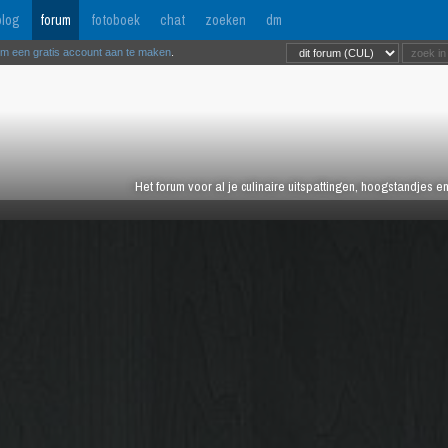
log
forum
fotoboek
chat
zoeken
dm
om een gratis account aan te maken
.
Het forum voor al je culinaire uitspattingen, hoogstandjes 