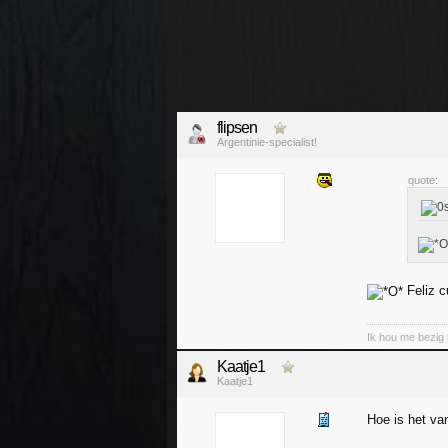
flipsen
Argentinie-specialist!
quote:
Feliz 
Ik hou me bezig 
Kaatje1
Kaatje1
Hoe is het v