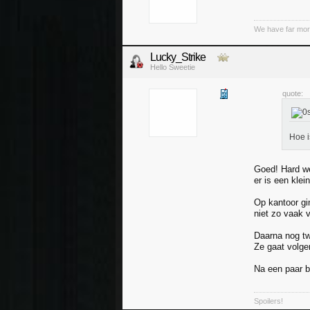
We have far mor
Lucky_Strike
Hello Sweetie
quote:
Hoe i
Goed! Hard we
er is een klei
Op kantoor gi
niet zo vaak v
Daarna nog tw
Ze gaat volge
Na een paar b
Spoilers!