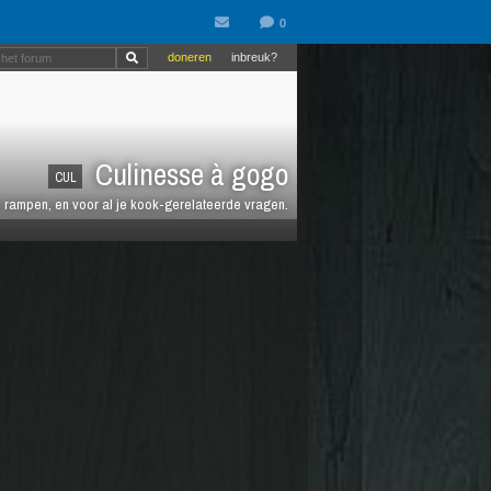
doneren
inbreuk?
Culinesse à gogo
CUL
en rampen, en voor al je kook-gerelateerde vragen.