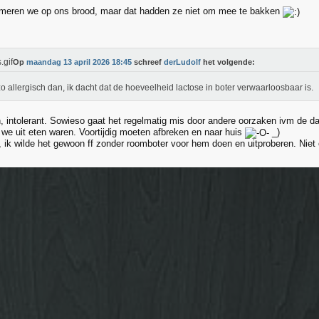
smeren we op ons brood, maar dat hadden ze niet om mee te bakken
Op
maandag 13 april 2026 18:45
schreef
derLudolf
het volgende:
 zo allergisch dan, ik dacht dat de hoeveelheid lactose in boter verwaarloosbaar is.
ch, intolerant. Sowieso gaat het regelmatig mis door andere oorzaken ivm de
 we uit eten waren. Voortijdig moeten afbreken en naar huis
_)
ik wilde het gewoon ff zonder roomboter voor hem doen en uitproberen. Nie