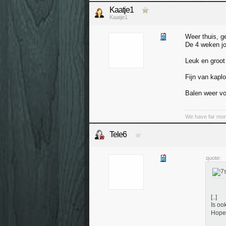
Kaatje1
Kaatje1
Weer thuis, g
De 4 weken jo
Leuk en groot
Fijn van kapl
Balen weer v
We have far mor
Tele6
quote:
[..]
Is oo
Hopel