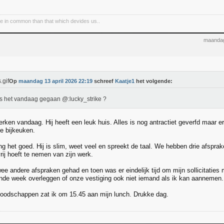
e in common than that which devides us..
maandag
Op
maandag 13 april 2026 22:19
schreef
Kaatje1
het volgende:
s het vandaag gegaan @:lucky_strike ?
rken vandaag. Hij heeft een leuk huis. Alles is nog antractiet geverfd maar er
ne bijkeuken.
ng het goed. Hij is slim, weet veel en spreekt de taal. We hebben drie afspra
rij hoeft te nemen van zijn werk.
ee andere afspraken gehad en toen was er eindelijk tijd om mijn sollicitaties
nde week overleggen of onze vestiging ook niet iemand als ik kan aannemen
oodschappen zat ik om 15.45 aan mijn lunch. Drukke dag.