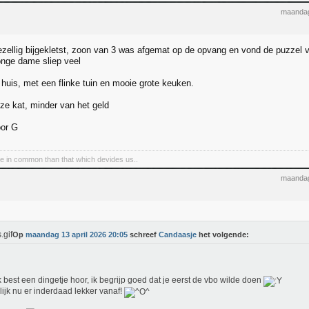
maandag
ezellig bijgekletst, zoon van 3 was afgemat op de opvang en vond de puzzel 
nge dame sliep veel
 huis, met een flinke tuin en mooie grote keuken.
oze kat, minder van het geld
oor G
e in common than that which devides us..
maandag
Op
maandag 13 april 2026 20:05
schreef
Candaasje
het volgende:
k best een dingetje hoor, ik begrijp goed dat je eerst de vbo wilde doen
ijk nu er inderdaad lekker vanaf!