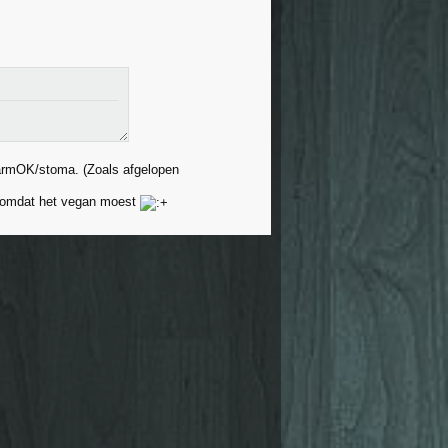
 darmOK/stoma. (Zoals afgelopen
t omdat het vegan moest