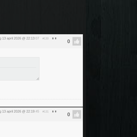
 13 april 2026 @ 22:13
:07
#130
 13 april 2026 @ 22:19
:45
#131