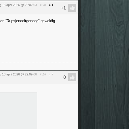
 13 april 2026 @ 22:02
:03
#128
van “Rupsjenooitgenoeg” geweldig.
 13 april 2026 @ 22:09
:06
#129