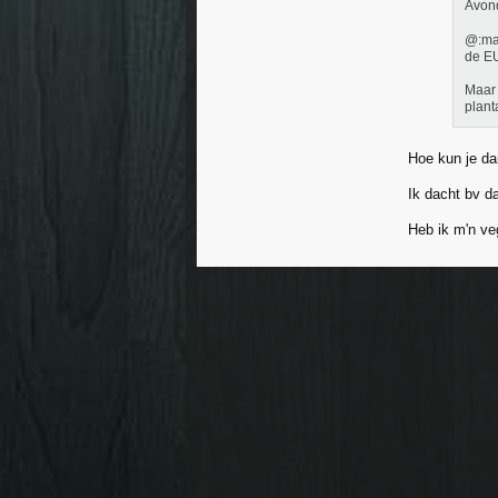
Avon
@:mar
de EU
Maar 
plant
Hoe kun je dan
Ik dacht bv d
Heb ik m'n ve