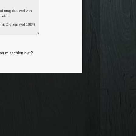
 dat mag dus wel van
d van.
en). Die zijn wel 100%
an misschien niet?