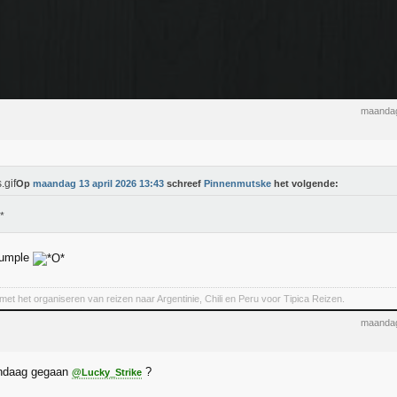
maandag
Op
maandag 13 april 2026 13:43
schreef
Pinnenmutske
het volgende:
cumple
met het organiseren van reizen naar Argentinie, Chili en Peru voor Tipica Reizen.
maandag
andaag gegaan
?
@Lucky_Strike