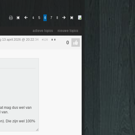
4
5
6
7
8
actieve topics
nieuwe topics
 13 april 2026 @ 20:22
:34
#126
 dat mag dus wel van
d van.
en). Die zijn wel 100%