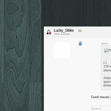
Lucky_Strike
Hello Sweetie
quote:
[..]
130 
allee
Ander
gaan 
klink
Goed nieuws
Spoilers!