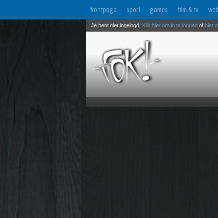
frontpage
sport
games
film & tv
web
Je bent niet ingelogd.
Klik hier om in te loggen
of
hier 