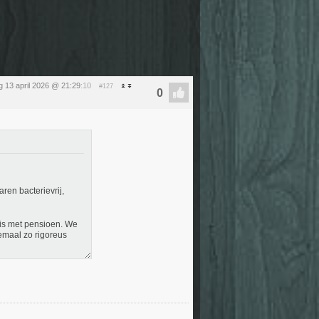
 13 april 2026 @ 21:29
:10
#127
ren bacterievrij,
 is met pensioen. We
emaal zo rigoreus