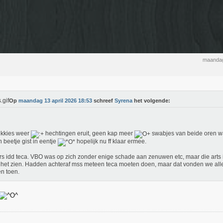
maandag
Op
maandag 13 april 2026 18:53
schreef
Syrena
het volgende:
ekkies weer
hechtingen eruit, geen kap meer
swabjes van beide oren wa
n beetje gist in eentje
hopelijk nu ff klaar ermee.
s idd teca. VBO was op zich zonder enige schade aan zenuwen etc, maar die arts
het zien. Hadden achteraf mss meteen teca moeten doen, maar dat vonden we all
en toen.