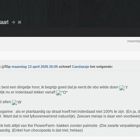
aart
maandag
Op
maandag 13 april 2026 20:05
schreef
Candaasje
het volgende:
k best een dingetje hoor, ik begrijp goed dat je eerst de vbo wilde doen
ijk nu er inderdaad lekker vanaf!
d allen
garine : als er plantaardig op straat hoeft het inderdaad niet 100% te zijn. (En ja,
. Want dat is niet tyfusverwarrend natuurlijk). Zeeuws meisje is daar een voorbeel
ik heb altijd van the FlowerFarm- bakken zonder palmolie. (Die zwarte verpakking
aardig. (Enkel hun chocopasta is dat niet, helaas)