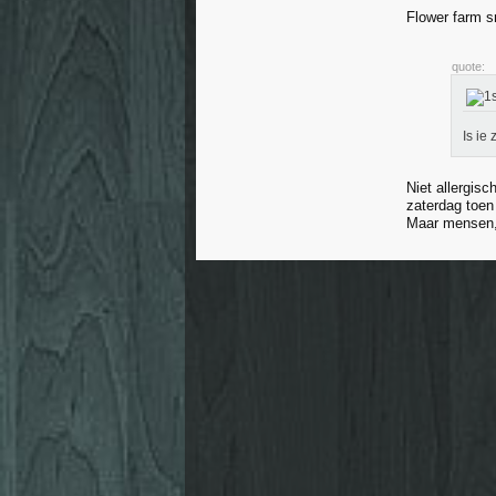
Flower farm 
quote:
Is ie
Niet allergis
zaterdag toen
Maar mensen, 