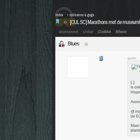
Index
»
culinesse à gogo
[CUL SC] Marathons met de museumk
abonnement
Unibet
Coolblue
Bitvavo
Blues
quote:
[..]
Is oo
Hopel
Avon
@:mar
de EU
Maar 
plant