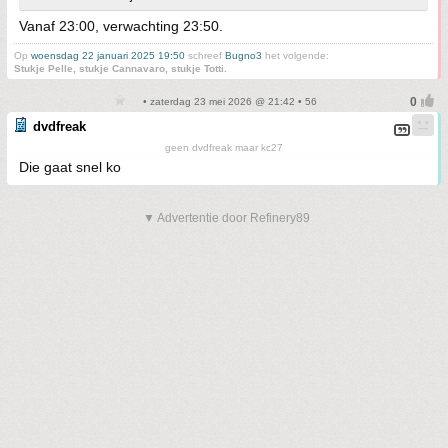
Vanaf 23:00, verwachting 23:50.
Op
woensdag 22 januari 2025 19:50
schreef
Bugno3
het volgende:
Stukje Pelle, stukje Cannavaro, stukje Totti.
• zaterdag 23 mei 2026 @ 21:42 • 56
dvdfreak
geen dvdfreak maar kc27
Die gaat snel ko
▼ Advertentie door Refinery89