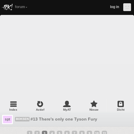
forum
log in
Index
Actief
MyAT
Nieuw
Dicht
#13 There's only one Tyson Fury
spt
BOKSEN
1
2
3
4
5
6
7
8
9
10
11