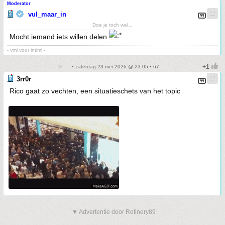
Moderator
vul_maar_in
Doe je toch wel...
Mocht iemand iets willen delen
- vmi voor intimi -
• zaterdag 23 mei 2026 @ 23:05 • 67
3rr0r
Rico gaat zo vechten, een situatieschets van het topic
▼ Advertentie door Refinery89