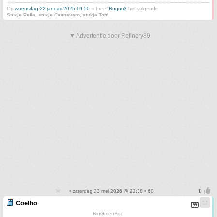
Op
woensdag 22 januari 2025 19:50
schreef
Bugno3
het volgende:
Stukje Pelle, stukje Cannavaro, stukje Totti.
▼ Advertentie door Refinery89
• zaterdag 23 mei 2026 @ 22:38 • 60
Coelho
BigGreenEgg