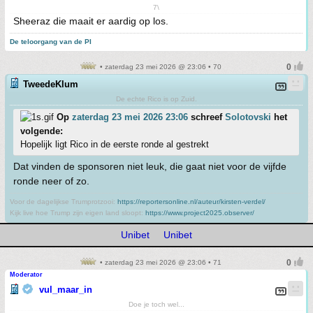
7\
Sheeraz die maait er aardig op los.
De teloorgang van de PI
• zaterdag 23 mei 2026 @ 23:06 • 70
TweedeKlum
De echte Rico is op Zuid.
Op
zaterdag 23 mei 2026 23:06
schreef
Solotovski
het
volgende:
Hopelijk ligt Rico in de eerste ronde al gestrekt
Dat vinden de sponsoren niet leuk, die gaat niet voor de vijfde
ronde neer of zo.
Voor de dagelijkse Trumprotzooi:
https://reportersonline.nl/auteur/kirsten-verdel/
Kijk live hoe Trump zijn eigen land sloopt:
https://www.project2025.observer/
Unibet
Unibet
• zaterdag 23 mei 2026 @ 23:06 • 71
Moderator
vul_maar_in
Doe je toch wel...