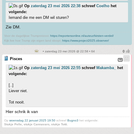
Op
zaterdag 23 mei 2026 22:38
schreef
Coelho
het
volgende:
Iemand die me een DM wil sturen?
Zie DM.
Voor de dagelijkse Trumprotzooi:
https://reportersonline.nl/auteur/kirsten-verdel/
Kijk live hoe Trump zijn eigen land sloopt:
https://www.project2025.observer/
• zaterdag 23 mei 2026 @ 22:58 • 64
Pisces
Op
zaterdag 23 mei 2026 22:55
schreef
Makamba_
het
volgende:
[..]
Liever niet.
Tot nooit.
Hier schrik ik van
Op
woensdag 22 januari 2025 19:50
schreef
Bugno3
het volgende:
Stukje Pelle, stukje Cannavaro, stukje Totti.