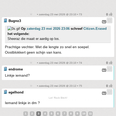
• zaterdag 23 mei 2026 @ 23:10 • 73
Bugno3
Op
zaterdag 23 mei 2026 23:06
schreef
Citizen.Erased
het volgende:
Sheeraz die maait er aardig op los.
Prachtige vechter. Met die lengte zo snel en soepel.
Oostblokkert geen schijn van kans.
• zaterdag 23 mei 2026 @ 23:10 • 74
endrome
Linkje iemand?
• zaterdag 23 mei 2026 @ 23:12 • 75
egelhond
Let' Rock Bitch!
Iemand linkje in dm ?
1
2
3
4
5
6
7
8
9
10
11