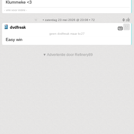
Klummeke <3
- vmi voor intimi -
• zaterdag 23 mei 2026 @ 23:08 • 72
dvdfreak
geen dvdfreak maar kc27
Easy win
▼ Advertentie door Refinery89