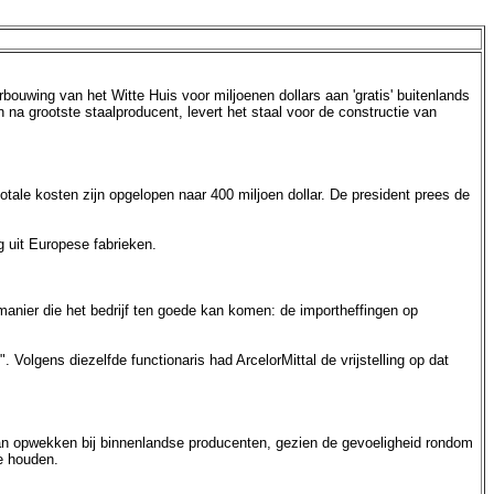
ouwing van het Witte Huis voor miljoenen dollars aan 'gratis' buitenlands
na grootste staalproducent, levert het staal voor de constructie van
totale kosten zijn opgelopen naar 400 miljoen dollar. De president prees de
g uit Europese fabrieken.
 manier die het bedrijf ten goede kan komen: de importheffingen op
olgens diezelfde functionaris had ArcelorMittal de vrijstelling op dat
kan opwekken bij binnenlandse producenten, gezien de gevoeligheid rondom
te houden.