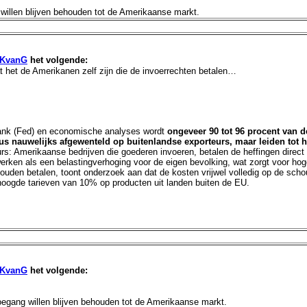
 willen blijven behouden tot de Amerikaanse markt.
KvanG
het volgende:
t het de Amerikanen zelf zijn die de invoerrechten betalen…
ank (Fed) en economische analyses wordt
ongeveer 90 tot 96 procent van 
 nauwelijks afgewenteld op buitenlandse exporteurs, maar leiden tot h
urs: Amerikaanse bedrijven die goederen invoeren, betalen de heffingen direc
werken als een belastingverhoging voor de eigen bevolking, wat zorgt voor h
n zouden betalen, toont onderzoek aan dat de kosten vrijwel volledig op de 
rhoogde tarieven van 10% op producten uit landen buiten de EU.
]
KvanG
het volgende:
oegang willen blijven behouden tot de Amerikaanse markt.