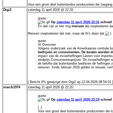
Voor een groot deel buitenlandse producenten die toegang
Digi2
zaterdag 11 april 2026 @ 22:20
quote:
Op
zaterdag 11 april 2026 22:16
schreef
En dan zijn er hier nog
mensen
die roeptoeteren da
Mensen roeptoeteren dat niet, maar de AI's doen dat
quote:
AI Overview
Volgens onderzoek van de Amerikaanse centrale b
bedrijven en consumenten. De kosten worden dus
impact van de invoerheffingen:Lasten voor importe
eindprijs.Consumentenprijzen: De invoerheffingen 
de belofte dat buitenlandse bedrijven de heffinge
tarieven: Sinds februari 2026 gelden er nieuwe, ve
[ Bericht 0% gewijzigd door Digi2 op 12-04-2026 08:54
:01
marcb1974
zaterdag 11 april 2026 @ 22:20
quote:
Op
zaterdag 11 april 2026 22:19
schreef
[..]
Voor een groot deel buitenlandse producenten die t