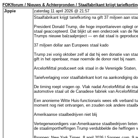
FOK!forum / Nieuws & Achtergronden / Staalfabrikant krijgt tariefkortin
Jippie
zaterdag 11 april 2026 @ 21:57
Staalfabrikant krijgt tariefkorting na gift 37 miljoen aan s
President Donald Trump, die hoge importtarieven oplegt om
staal geaccepteerd. Dat blijkt uit een onderzoek van de N
Trumps nieuwe balzaalproject — en dat staal is geproduce
37 miljoen dollar aan Europees staal kado
Trump zei vorig oktober zelf al dat hij een donatie van st
gift in het openbaar, maar noemde de donor niet bij naam.
ArcelorMittal produceert ook staal in de Verenigde Staten
Tariefverlaging voor staalfabrikant kort na aankondiging do
De timing roept vragen op. Vlak nadat ArcelorMittal de sta
automotive staal uit de Canadese fabriek van ArcelorMitta
Een anonieme Witte Huis-functionaris wees elk verband tuss
moment nog niet ontvangen, en zouden ook andere staalbed
Amerikaanse staalbedrijven niet blij
Vertegenwoordigers van Amerikaanse staalbedrijven lieten
de staalimportheffingen.Trump verdubbelde die heffingen vo
Bronnen: New York Times, 8 april 2026 | Snopes.com, 9 a