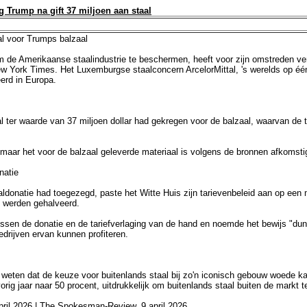
g Trump na gift 37 miljoen aan staal
taal voor Trumps balzaal
 de Amerikaanse staalindustrie te beschermen, heeft voor zijn omstreden verb
ew York Times. Het Luxemburgse staalconcern ArcelorMittal, 's werelds op één 
erd in Europa.
aal ter waarde van 37 miljoen dollar had gekregen voor de balzaal, waarvan de 
, maar het voor de balzaal geleverde materiaal is volgens de bronnen afkomsti
natie
aldonatie had toegezegd, paste het Witte Huis zijn tarievenbeleid aan op een
l werden gehalveerd.
en de donatie en de tariefverlaging van de hand en noemde het bewijs "dun". V
rijven ervan kunnen profiteren.
 weten dat de keuze voor buitenlands staal bij zo'n iconisch gebouw woede 
rig jaar naar 50 procent, uitdrukkelijk om buitenlands staal buiten de markt 
pril 2026 | The Spokesman-Review, 9 april 2026