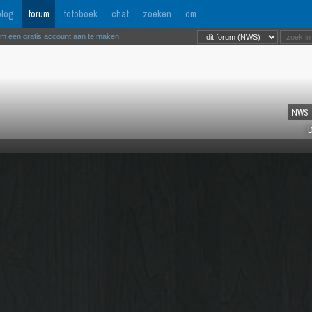
log
forum
fotoboek
chat
zoeken
dm
om een gratis account aan te maken
.
NWS
D