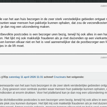
zater
 van het aan huis bezorgen in de zeer sterk verstedelijke gebieden ontgaat 
 punten waar mensen hun pakketje kunnen ophalen, dat zou de verzendkosten
n je dan nog een uitzondering maken.
tbevolkte postcodes is een bezorger uren bezig, terwijl hij ook alles in een ha
. Het lijkt mij ook makkelijk frauderen als je met duizenden op een vierkant
en kennen elkaar niet en het is veel aannemelijker dat de postbezorger een f
jes in de lift moet.
zater
Op
zaterdag 11 april 2026 11:31
schreef
Cruzinats
het volgende:
erwaarde van het aan huis bezorgen in de zeer sterk verstedelijke gebieden ontg
e. Zorg gewoon voor centrale punten waar mensen hun pakketje kunnen ophalen, 
ndkosten al enorm drukken. Voor het platteland kan je dan nog een uitzondering 
de dichtstbevolkte postcodes is een bezorger uren bezig, terwijl hij ook alles in een
ale plek zou kunnen dumpen. Het lijkt mij ook makkelijk frauderen als je met duize