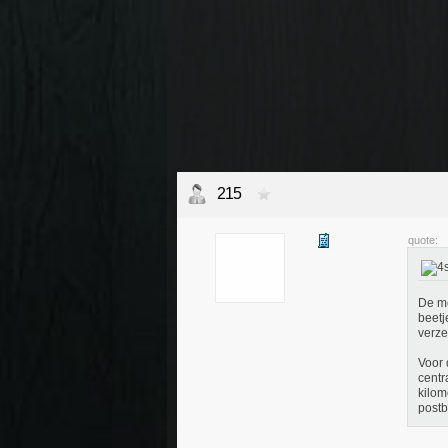
215
quote:
De me
beetj
verze
Voor 
centr
kilom
postb