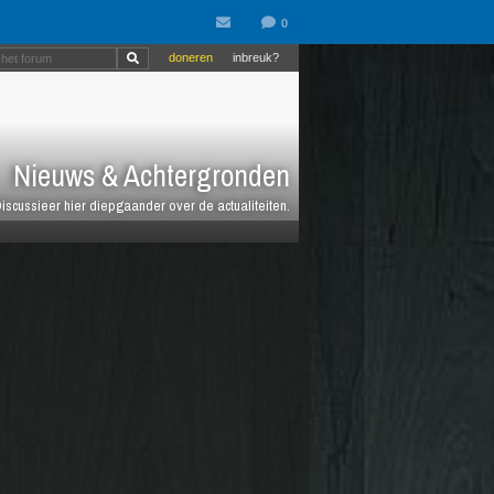
doneren
inbreuk?
Nieuws & Achtergronden
iscussieer hier diepgaander over de actualiteiten.