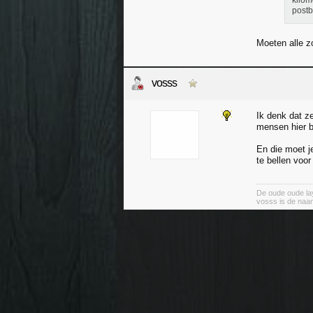
kilom
postb
Moeten alle z
vosss
Ik denk dat z
mensen hier b
En die moet j
te bellen voor
De oude oude lay
vosss is de naa