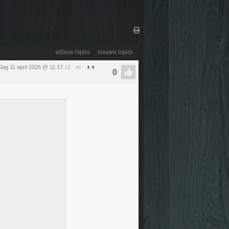
actieve topics
nieuwe topics
dag 11 april 2026 @ 11:17
:12
#1