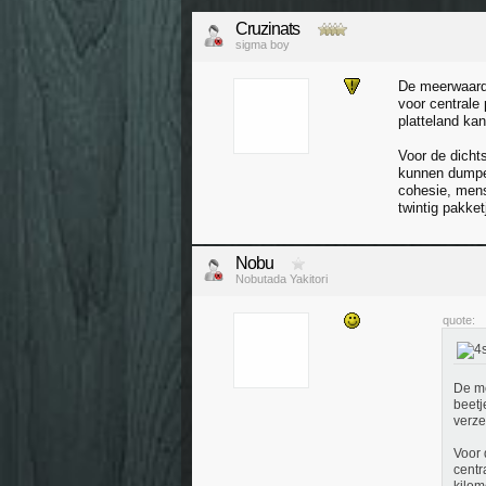
Cruzinats
sigma boy
De meerwaarde
voor centrale
platteland ka
Voor de dichts
kunnen dumpen
cohesie, mens
twintig pakket
Nobu
Nobutada Yakitori
quote:
De me
beetj
verze
Voor 
centr