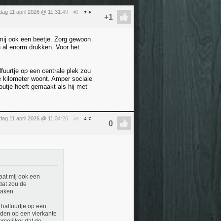
dag 11 april 2026 @ 11:31
:49
#2
mij ook een beetje. Zorg gewoon
 al enorm drukken. Voor het
lfuurtje op een centrale plek zou
e kilometer woont. Amper sociale
outje heeft gemaakt als hij met
dag 11 april 2026 @ 11:34
:26
#3
aat mij ook een
dat zou de
maken.
 halfuurtje op een
nden op een vierkante