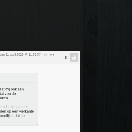
dag 11 april 2026 @ 11:59
:57
#5
aat mij ook een
dat zou de
maken.
 halfuurtje op een
nden op een vierkante
emelijker dat de