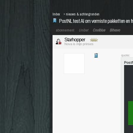
Index
»
nieuws & achtergronden
PostNL test AI om vermiste pakketten en f
abonnement
Unibet
Coolblue
Bitvavo
Starhopper
Nova is mijn prinses
quote:
PostN