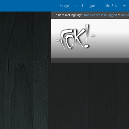
frontpage
sport
games
film & tv
web
Je bent niet ingelogd.
Klik hier om in te loggen
of
hier 