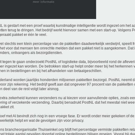
meer informatie
L is gestart met een proef waarbij kunstmatige intelligentie wordt ingezet om het a
tten terug te dringen. Het bedrijf werkt hiervoor samen met een start-up. Volgens P
eraakt pakket er één te veel.
l slechts een klein percentage van de pakketten daadwerkelijk verdwijnt, speelt f
het voor dat mensen ten onrechte melden dat een pakket niet is aangekomen. Dat 
nders, ontvangers als bezorgdiensten.
t tegen te gaan onderzoekt PostNL of logistieke data, bijvoorbeeld rond de aflever
er ingezet kan worden. De betrokken start-up helpt onder meer bij het herkennen 
nen in bestellingen en bij het afhandelen van betaalgeschillen.
derland worden jaarlijks honderden miljoenen pakketten bezorgd. PostNL neemt d
voor zijn rekening. Het bedrijf geeft aan dat ongeveer 97 procent van de pakketten o
n deel van de rest volgt later alsnog.
extra zekerheid kunnen verzenders nu al kiezen voor aanvullende opties, zoals ee
ering of verzekerde verzending. Daarbij benadrukt PostNL dat het meestal niet weet
akket zit.
oef met AI bevindt zich nog in een vroege fase. Er wordt onder meer gekeken of de
erkelijk helpt en wat de gevolgen zijn voor privacy.
ns brancheorganisatie Thuiswinkel.org blijft het percentage vermiste pakketten rela
t het totale aantal gevallen doordat online bestellingen blijven groeien. Vooral bij 