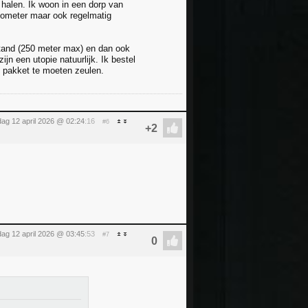
 halen. Ik woon in een dorp van
lometer maar ook regelmatig
fstand (250 meter max) en dan ook
ijn een utopie natuurlijk. Ik bestel
t pakket te moeten zeulen.
ag 12 april 2026 @ 02:24
:16
#6
ag 12 april 2026 @ 03:45
:53
#7