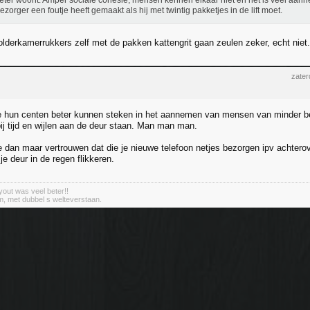
eter woont. Amper sociale cohesie, mensen kennen elkaar niet en het is veel aann
ezorger een foutje heeft gemaakt als hij met twintig pakketjes in de lift moet.
olderkamerrukkers zelf met de pakken kattengrit gaan zeulen zeker, echt niet.
zater
e hun centen beter kunnen steken in het aannemen van mensen van minder bed
ij tijd en wijlen aan de deur staan. Man man man.
e dan maar vertrouwen dat die je nieuwe telefoon netjes bezorgen ipv achter
 je deur in de regen flikkeren.
out was veel beter!!
m, met dubbel s welteverstaan.