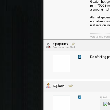
Gezien het gr
ruim 7000 inw
alsnog vijf to
Als het gecen
nog alleen voo
niet iets onl
Verstand is eerli
spapaars
Ver onder het NAP
De afdeling p
raptorix
quote: