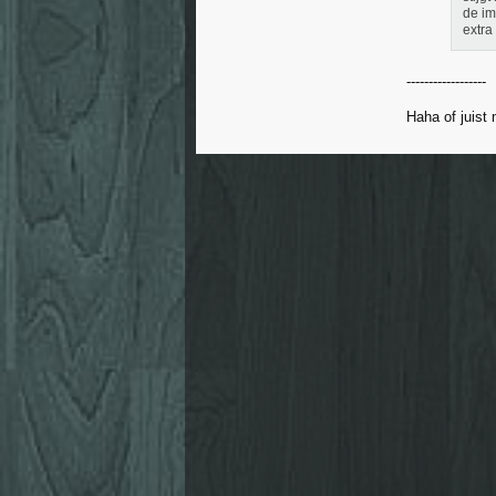
de im
extra
------------------
Haha of juist