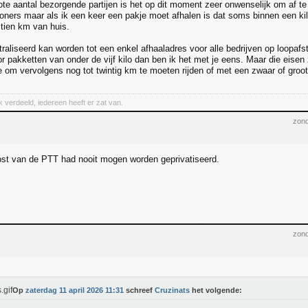
ote aantal bezorgende partijen is het op dit moment zeer onwenselijk om af te
oners maar als ik een keer een pakje moet afhalen is dat soms binnen een ki
t tien km van huis.
traliseerd kan worden tot een enkel afhaaladres voor alle bedrijven op loopa
r pakketten van onder de vijf kilo dan ben ik het met je eens. Maar die eisen z
ine om vervolgens nog tot twintig km te moeten rijden of met een zwaar of groo
jk verdeeld, iedereen heeft er zat van.
zond
ost van de PTT had nooit mogen worden geprivatiseerd.
zond
Op
zaterdag 11 april 2026 11:31
schreef
Cruzinats
het volgende: