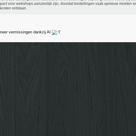
pact voor webshops aanzienlijk zijn, doordat bestellingen vaak opnieuw moeten 
 kosten ontstaan.
 meer vermissingen dankzij AI