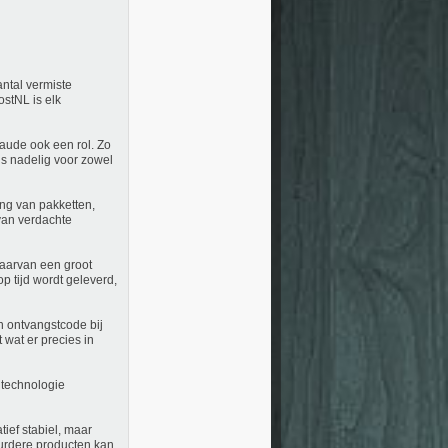
antal vermiste
ostNL is elk
raude ook een rol. Zo
is nadelig voor zowel
ing van pakketten,
van verdachte
aarvan een groot
p tijd wordt geleverd,
n ontvangstcode bij
 wat er precies in
 technologie
tief stabiel, maar
duurdere producten kan