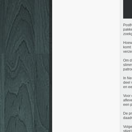
PostN
pakke
zoekg
Hoewe
komt 
verze
Om di
slimm
patro
In Ne
deel 
en ee
Voor 
aflev
een p
De pr
daadw
Volge
stijg