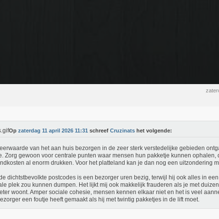
zater
Op
zaterdag 11 april 2026 11:31
schreef
Cruzinats
het volgende:
erwaarde van het aan huis bezorgen in de zeer sterk verstedelijke gebieden ontg
e. Zorg gewoon voor centrale punten waar mensen hun pakketje kunnen ophalen, 
ndkosten al enorm drukken. Voor het platteland kan je dan nog een uitzondering 
de dichtstbevolkte postcodes is een bezorger uren bezig, terwijl hij ook alles in een
ale plek zou kunnen dumpen. Het lijkt mij ook makkelijk frauderen als je met duize
eter woont. Amper sociale cohesie, mensen kennen elkaar niet en het is veel aann
ezorger een foutje heeft gemaakt als hij met twintig pakketjes in de lift moet.