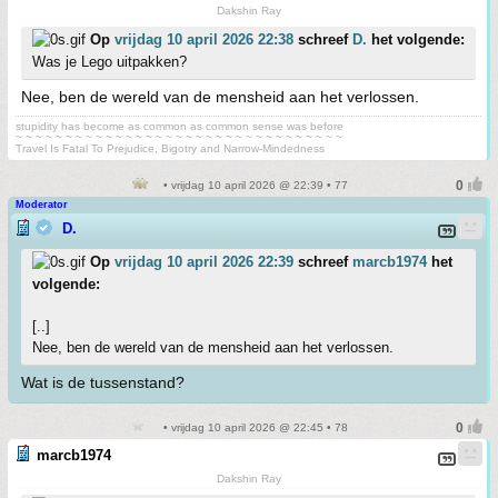
Dakshin Ray
Op
vrijdag 10 april 2026 22:38
schreef
D.
het volgende:
Was je Lego uitpakken?
Nee, ben de wereld van de mensheid aan het verlossen.
stupidity has become as common as common sense was before
~ ~ ~ ~ ~ ~ ~ ~ ~ ~ ~ ~ ~ ~ ~ ~ ~ ~ ~ ~ ~ ~ ~ ~ ~ ~ ~ ~ ~ ~ ~ ~ ~
Travel Is Fatal To Prejudice, Bigotry and Narrow-Mindedness
• vrijdag 10 april 2026 @ 22:39 • 77
Moderator
D.
Op
vrijdag 10 april 2026 22:39
schreef
marcb1974
het
volgende:
[..]
Nee, ben de wereld van de mensheid aan het verlossen.
Wat is de tussenstand?
• vrijdag 10 april 2026 @ 22:45 • 78
marcb1974
Dakshin Ray