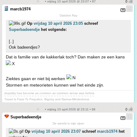
• vrijdag 10 april 2026 @ 23:07 • 87
marcb1974
Dakshin Ray
Op
vrijdag 10 april 2026 23:05
schreef
Superbadeendje
het volgende:
[..]
Ook badeendjes?
Dat is familie van de kakkerlak toch? Dan maken ze een kans
Ziektes gaan er niet bij werken
Stormen en meteorieten kunnen wel het einde zijn.
stupidity has become as common as common sense was before
~ ~ ~ ~ ~ ~ ~ ~ ~ ~ ~ ~ ~ ~ ~ ~ ~ ~ ~ ~ ~ ~ ~ ~ ~ ~ ~ ~ ~ ~ ~ ~ ~
Travel Is Fatal To Prejudice, Bigotry and Narrow-Mindedness
• vrijdag 10 april 2026 @ 23:11 • 88
Superbadeendje
De wereld is mijn vijver
Op
vrijdag 10 april 2026 23:07
schreef
marcb1974
het