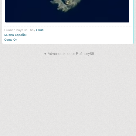
Cuando haya sol, hay
Chufi
Musica Español
Come On
▼ Advertentie door Refinery89