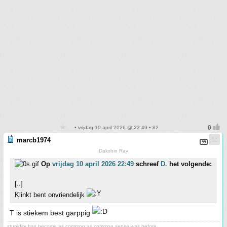
• vrijdag 10 april 2026 @ 22:49 • 82
marcb1974
Dakshin Ray
Op
vrijdag 10 april 2026 22:49
schreef
D.
het volgende:
[..]
Klinkt bent onvriendelijk
T is stiekem best garppig
stupidity has become as common as common sense was before