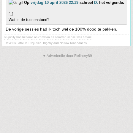
Op
vrijdag 10 april 2026 22:39
schreef
D.
het volgende:
[..]
Wat is de tussenstand?
De vorige sessies had ik toch wel de 100% dood te pakken.
stupidity has become as common as common sense was before
~ ~ ~ ~ ~ ~ ~ ~ ~ ~ ~ ~ ~ ~ ~ ~ ~ ~ ~ ~ ~ ~ ~ ~ ~ ~ ~ ~ ~ ~ ~ ~ ~
Travel Is Fatal To Prejudice, Bigotry and Narrow-Mindedness
▼ Advertentie door Refinery89