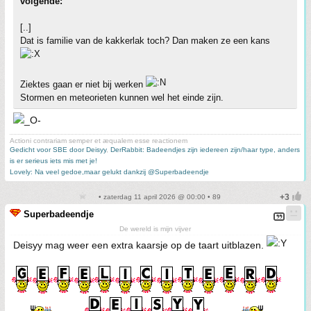
volgende:
[..]
Dat is familie van de kakkerlak toch? Dan maken ze een kans
Ziektes gaan er niet bij werken
Stormen en meteorieten kunnen wel het einde zijn.
Actioni contrariam semper et æqualem esse reactionem
Gedicht voor SBE door Deisyy
,
DerRabbit: Badeendjes zijn iedereen zijn/haar type, anders
is er serieus iets mis met je!
Lovely: Na veel gedoe,maar gelukt dankzij @Superbadeendje
• zaterdag 11 april 2026 @ 00:00 • 89
Superbadeendje
De wereld is mijn vijver
Deisyy mag weer een extra kaarsje op de taart uitblazen.