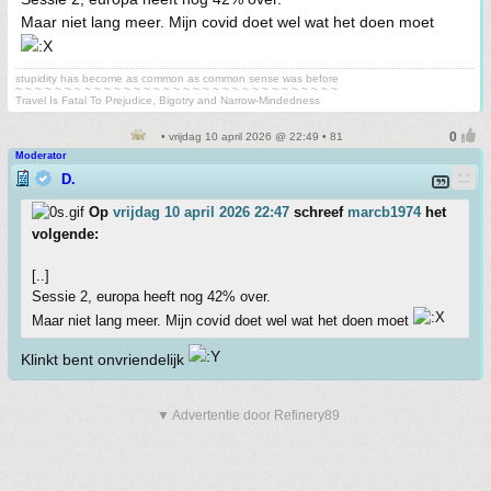
Maar niet lang meer. Mijn covid doet wel wat het doen moet
stupidity has become as common as common sense was before
~ ~ ~ ~ ~ ~ ~ ~ ~ ~ ~ ~ ~ ~ ~ ~ ~ ~ ~ ~ ~ ~ ~ ~ ~ ~ ~ ~ ~ ~ ~ ~ ~
Travel Is Fatal To Prejudice, Bigotry and Narrow-Mindedness
• vrijdag 10 april 2026 @ 22:49 • 81
Moderator
D.
Op
vrijdag 10 april 2026 22:47
schreef
marcb1974
het
volgende:
[..]
Sessie 2, europa heeft nog 42% over.
Maar niet lang meer. Mijn covid doet wel wat het doen moet
Klinkt bent onvriendelijk
▼ Advertentie door Refinery89