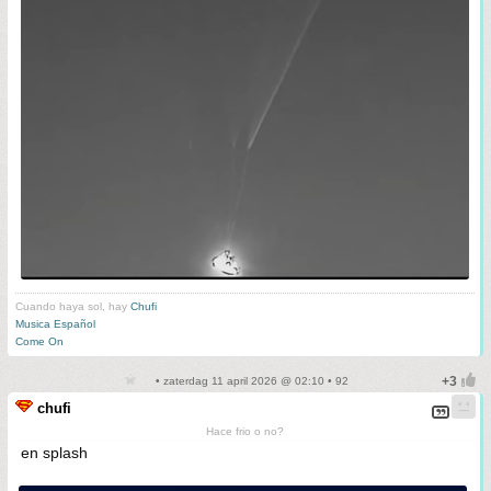
Cuando haya sol, hay
Chufi
Musica Español
Come On
• zaterdag 11 april 2026 @ 02:10 • 92
chufi
Hace frio o no?
en splash