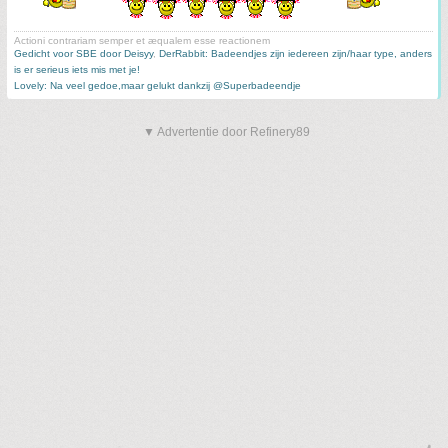
Actioni contrariam semper et æqualem esse reactionem
Gedicht voor SBE door Deisyy
,
DerRabbit: Badeendjes zijn iedereen zijn/haar type, anders
is er serieus iets mis met je!
Lovely: Na veel gedoe,maar gelukt dankzij @Superbadeendje
▼ Advertentie door Refinery89