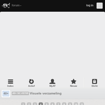
forum
log in
Index
Actief
MyAT
Nieuw
Dicht
Visuele verzameling
40+
40+ SC #5709
1
2
3
4
5
6
7
8
9
10
11