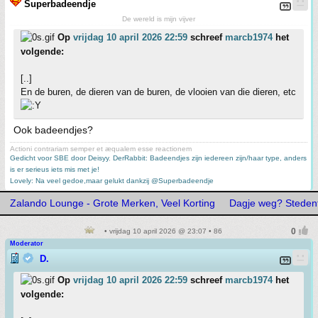
Superbadeendje
De wereld is mijn vijver
Op
vrijdag 10 april 2026 22:59
schreef
marcb1974
het
volgende:
[..]
En de buren, de dieren van de buren, de vlooien van die dieren, etc
Ook badeendjes?
Actioni contrariam semper et æqualem esse reactionem
Gedicht voor SBE door Deisyy
,
DerRabbit: Badeendjes zijn iedereen zijn/haar type, anders
is er serieus iets mis met je!
Lovely: Na veel gedoe,maar gelukt dankzij @Superbadeendje
Zalando Lounge - Grote Merken, Veel Korting
Dagje weg? Stedentr
• vrijdag 10 april 2026 @ 23:07 • 86
Moderator
D.
Op
vrijdag 10 april 2026 22:59
schreef
marcb1974
het
volgende: