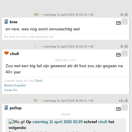
• zaterdag 11 april 2026 @ 02:24 • 93
kree
en nice, was nog soort zenuwachtig wel.
Do what you love, love what you do!
• zaterdag 11 april 2026 @ 02:29 • 94
chufi
Hace frio o no?
Zou wel een big fail zijn geweest als dit fout zou zijn gegaan na
40+ jaar
Cuando haya sol, hay
Chufi
Musica Español
Come On
• zaterdag 11 april 2026 @ 06:21 • 95
pullup
smartie
Op
zaterdag 11 april 2026 02:29
schreef
chufi
het
volgende: