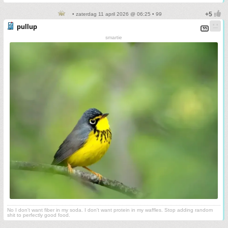
• zaterdag 11 april 2026 @ 06:25 • 99
pullup
smartie
No I don't want fiber in my soda. I don't want protein in my waffles. Stop adding random
shit to perfectly good food.