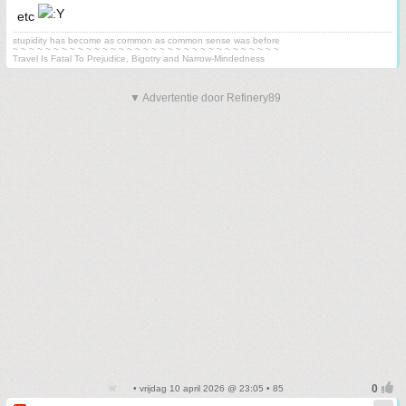
etc
stupidity has become as common as common sense was before
~ ~ ~ ~ ~ ~ ~ ~ ~ ~ ~ ~ ~ ~ ~ ~ ~ ~ ~ ~ ~ ~ ~ ~ ~ ~ ~ ~ ~ ~ ~ ~ ~
Travel Is Fatal To Prejudice, Bigotry and Narrow-Mindedness
▼ Advertentie door Refinery89
• vrijdag 10 april 2026 @ 23:05 • 85