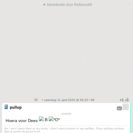
▼ Advertentie door Refinery89
• zaterdag 11 april 2026 @ 06:23 • 98
pullup
smartie
Hoera voor Dees
No I don't want fiber in my soda. I don't want protein in my waffles. Stop adding random
shit to perfectly good food.