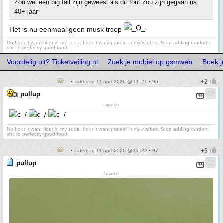
Zou wel een big fail zijn geweest als dit fout zou zijn gegaan na
40+ jaar
Het is nu eenmaal geen musk troep
No I don't want fiber in my soda. I don't want protein in my waffles. Stop adding random
shit to perfectly good food.
Voordelig uit? Ticketveiling.nl
Zoek je mobiel op gsmweb
Boek j
• zaterdag 11 april 2026 @ 06:21 • 96
pullup
smartie
No I don't want fiber in my soda. I don't want protein in my waffles. Stop adding random
shit to perfectly good food.
• zaterdag 11 april 2026 @ 06:22 • 97
pullup
smartie