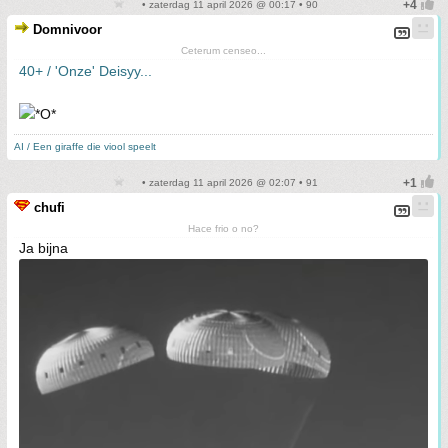
• zaterdag 11 april 2026 @ 00:17 • 90
Domnivoor
Ceterum censeo...
40+ / 'Onze' Deisyy...
AI / Een giraffe die viool speelt
• zaterdag 11 april 2026 @ 02:07 • 91
chufi
Hace frio o no?
Ja bijna