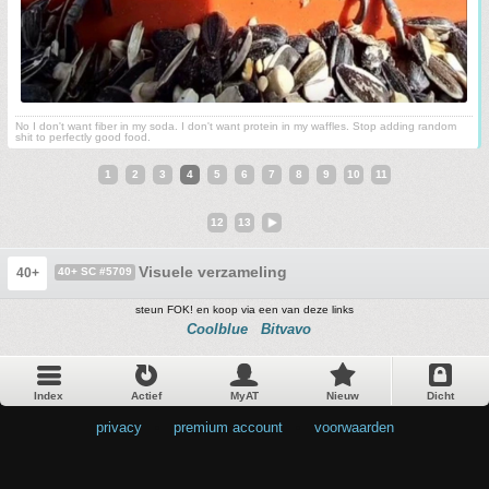
No I don't want fiber in my soda. I don't want protein in my waffles. Stop adding random
shit to perfectly good food.
1
2
3
4
5
6
7
8
9
10
11
12
13
Visuele verzameling
40+
40+ SC #5709
steun FOK! en koop via een van deze links
Coolblue
Bitvavo
Index
Actief
MyAT
Nieuw
Dicht
privacy
•
premium account
•
voorwaarden