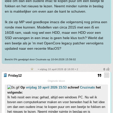
idee om dan een oudere imac te kopen puur om een beetje te
fokken en het nieuws te lezen. Neemt minder ruimte in beslag
en is makkelijker om even aan de kant te schuiven.
Ik zie op MP veel goedkope imacs die volgensmij nog prima een
ronde mee kunnen. Modellen van circa 2015 met een i5 en
16GB ram, vaak nog wel een HDD, maar een HDD voor een
SSD vervangen in een imac is geen hele klus toch? Werkt dat
een beetje als je 'm met OpenCore legacy patcher vervolgens
updated naar een recente MacOS?
Bericht 0% gewijzigd door Cruzinats op 10-04-2026 15:59:02
• vrijdag 10 april 2026 @ 16:00 • 2
Friday12
Originele kloon
Op
vrijdag 10 april 2026 15:53
schreef
Cruzinats
het
volgende:
Ik heb nooit een imac gehad, altijd een windows PC. Nu wil ik
boven een computerkamer maken en voor beneden had ik het idee
om dan een oudere imac te kopen puur om een beetje te fokken en
het nieuws te lezen. Neemt minder ruimte in beslag en is