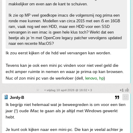
makkelijker om even aan de kant te schuiven.
Ik zie op MP veel goedkope imacs die volgensmij nog prima een
ronde mee kunnen. Modellen van circa 2015 met een i5 en 16GB
ram, vaak nog wel een HDD, maar een HDD voor een SSD
vervangen in een imac is geen hele klus toch? Werkt dat een
beetje als je 'm met OpenCore legacy patcher vervolgens updated
naar een recente MacOS?
Ik zou eerst kijken of de hdd wel vervangen kan worden.
Tevens kan je ook een mini pc vinden voor niet veel geld die
echt amper ruimte in nemen en waar je prima op kan browsen.
Nuc of zon mini pc van de werkvloer (dell,
lenovo
,
hp
)
• vrijdag 10 april 2026 @ 16:02 • 3
Jordy-B
Ik begrijp niet helemaal wat je beweegreden is om voor een tien
jaar (!) oude iMac te gaan als je altijd met Windows gewerkt
hebt.
Je kunt ook kijken naar een mini-pc. Die kan je veelal achter je