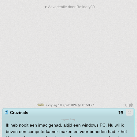
▼ Advertentie door Refinery89
• vrijdag 10 april 2026 @ 15:53 • 1
Cruzinats
sigma boy
Ik heb nooit een imac gehad, altijd een windows PC. Nu wil ik
boven een computerkamer maken en voor beneden had ik het