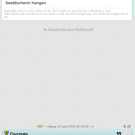
beeldscherm hangen.
Bestiality sure is a fun thing to do. But I have to say this as a warning to you:
With almost all animals you can have a ball, but the hedgehog can never be buggered at
all.
▼ Advertentie door Refinery89
• vrijdag 10 april 2026 @ 16:24 • 4
Cruzinats