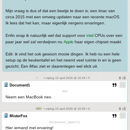
Mijn vraag is dus of dat een beetje te doen is; een imac van
circa 2015 met een omweg updaten naar een recente macOS.
Ik lees dat het kan, maar eigenlijk nergens ervaringen.
Enfin snap ik natuurlijk wel dat support voor
intel
CPUs over een
paar jaar wel zal verdwijnen nu
Apple
haar eigen chipset maakt.
Edit: ik vind het ook gewoon mooie dingen. Ik heb nu een hele
setup op de keukentafel en het neemt veel ruimte in en is geen
gezicht. Een iMac ziet er daarentegen wel slick uit.
• vrijdag 10 april 2026 @ 16:29 • 5
Document1
893
Neem een MacBook neo.
• vrijdag 10 april 2026 @ 16:59 • 6
MisterFox
declare(strict_types=1);
Hier iemand met ervaring!