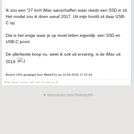
Ik zou een "27 inch iMac aanschaffen waar reeds een SSD in zit.
Het model zou ik doen vanaf 2017. Uit mijn hoofd zit daar USB-
C op.
Dat is het enige waar je op moet letten eigenlijk: een SSD en
USB-C poort.
De allerbeste koop nu, weet ik ook uit ervaring, is de iMac uit
2019.
Bericht 26% gewijzigd door MisterFox op 10-04-2026 17:22:44
MNy paws caiuse aaS ;lotr of typo'zx 🦊
▼ Advertentie door Refinery89