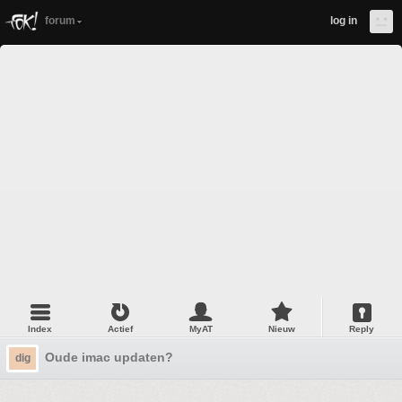
forum
log in
Index
Actief
MyAT
Nieuw
Reply
Oude imac updaten?
dig