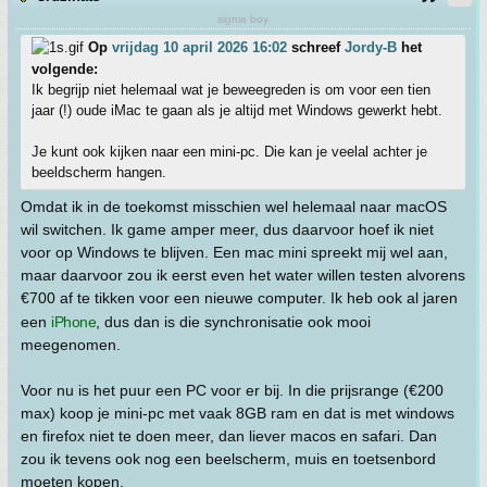
sigma boy
Op
vrijdag 10 april 2026 16:02
schreef
Jordy-B
het
volgende:
Ik begrijp niet helemaal wat je beweegreden is om voor een tien
jaar (!) oude iMac te gaan als je altijd met Windows gewerkt hebt.
Je kunt ook kijken naar een mini-pc. Die kan je veelal achter je
beeldscherm hangen.
Omdat ik in de toekomst misschien wel helemaal naar macOS
wil switchen. Ik game amper meer, dus daarvoor hoef ik niet
voor op Windows te blijven. Een mac mini spreekt mij wel aan,
maar daarvoor zou ik eerst even het water willen testen alvorens
€700 af te tikken voor een nieuwe computer. Ik heb ook al jaren
een
iPhone
, dus dan is die synchronisatie ook mooi
meegenomen.
Voor nu is het puur een PC voor er bij. In die prijsrange (€200
max) koop je mini-pc met vaak 8GB ram en dat is met windows
en firefox niet te doen meer, dan liever macos en safari. Dan
zou ik tevens ook nog een beelscherm, muis en toetsenbord
moeten kopen.