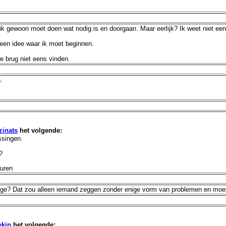
t ik gewoon moet doen wat nodig is en doorgaan. Maar eerlijk? Ik weet niet ee
 geen idee waar ik moet beginnen.
e brug niet eens vinden.
.
zinats
het volgende:
ssingen.
?
huren
ege? Dat zou alleen iemand zeggen zonder enige vorm van problemen en moeil
ekip
het volgende: