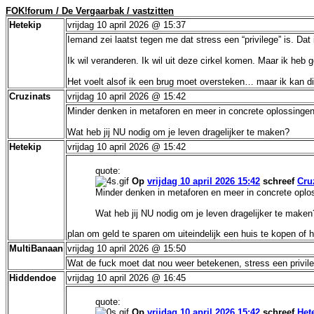
FOK!forum / De Vergaarbak / vastzitten
Hetekip
vrijdag 10 april 2026 @ 15:37
Iemand zei laatst tegen me dat stress een “privilege” is. Da
Ik wil veranderen. Ik wil uit deze cirkel komen. Maar ik heb
Het voelt alsof ik een brug moet oversteken… maar ik kan di
Cruzinats
vrijdag 10 april 2026 @ 15:42
Minder denken in metaforen en meer in concrete oplossingen
Wat heb jij NU nodig om je leven dragelijker te maken?
Hetekip
vrijdag 10 april 2026 @ 15:42
quote:
Op
vrijdag 10 april 2026 15:42
schreef
Cru
Minder denken in metaforen en meer in concrete oplo
Wat heb jij NU nodig om je leven dragelijker te maken
plan om geld te sparen om uiteindelijk een huis te kopen of 
MultiBanaan
vrijdag 10 april 2026 @ 15:50
Wat de fuck moet dat nou weer betekenen, stress een privil
Hiddendoe
vrijdag 10 april 2026 @ 16:45
quote:
Op
vrijdag 10 april 2026 15:42
schreef
Het