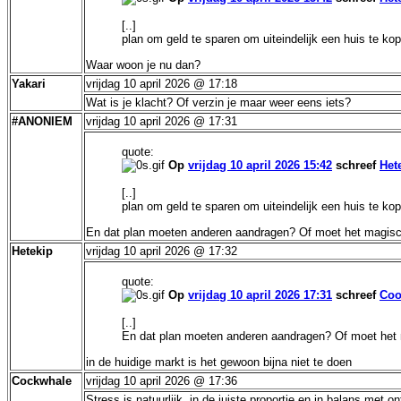
[..]
plan om geld te sparen om uiteindelijk een huis te ko
Waar woon je nu dan?
Yakari
vrijdag 10 april 2026 @ 17:18
Wat is je klacht? Of verzin je maar weer eens iets?
#ANONIEM
vrijdag 10 april 2026 @ 17:31
quote:
Op
vrijdag 10 april 2026 15:42
schreef
Het
[..]
plan om geld te sparen om uiteindelijk een huis te ko
En dat plan moeten anderen aandragen? Of moet het magisch
Hetekip
vrijdag 10 april 2026 @ 17:32
quote:
Op
vrijdag 10 april 2026 17:31
schreef
Coo
[..]
En dat plan moeten anderen aandragen? Of moet het 
in de huidige markt is het gewoon bijna niet te doen
Cockwhale
vrijdag 10 april 2026 @ 17:36
Stress is natuurlijk, in de juiste proportie en in balans met 