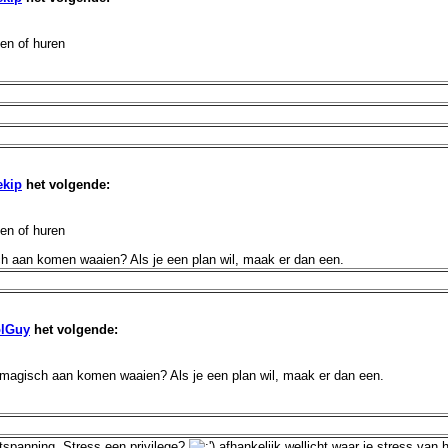
pen of huren
ekip
het volgende:
pen of huren
 aan komen waaien? Als je een plan wil, maak er dan een.
lGuy
het volgende:
magisch aan komen waaien? Als je een plan wil, maak er dan een.
ontspanning. Stress een privilege?
afhankelijk wellicht waar je stress van 