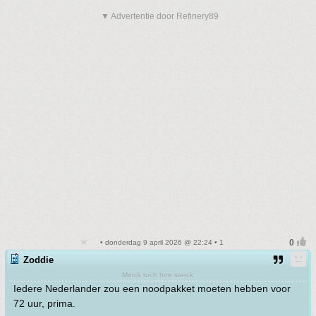
▼ Advertentie door Refinery89
• donderdag 9 april 2026 @ 22:24 • 1
Zoddie
Merck toch hoe sterck
Iedere Nederlander zou een noodpakket moeten hebben voor
72 uur, prima.