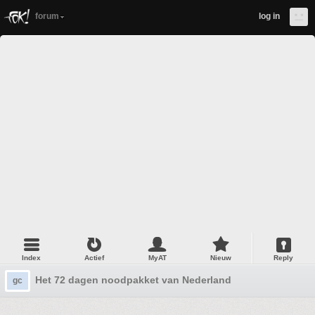
forum
log in
Index
Actief
MyAT
Nieuw
Reply
Het 72 dagen noodpakket van Nederland
gc