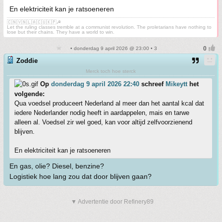
En elektriciteit kan je ratsoeneren
🇨🇳🇻🇳🇱🇦🇨🇺🇰🇵☭
Let the ruling classes tremble at a communist revolution. The proletarians have nothing to
lose but their chains. They have a world to win.
• donderdag 9 april 2026 @ 23:00 • 3
Zoddie
Merck toch hoe sterck
Op
donderdag 9 april 2026 22:40
schreef
Mikeytt
het
volgende:
Qua voedsel produceert Nederland al meer dan het aantal kcal dat
iedere Nederlander nodig heeft in aardappelen, mais en tarwe
alleen al. Voedsel zir wel goed, kan voor altijd zelfvoorzienend
blijven.
En elektriciteit kan je ratsoeneren
En gas, olie? Diesel, benzine?
Logistiek hoe lang zou dat door blijven gaan?
▼ Advertentie door Refinery89