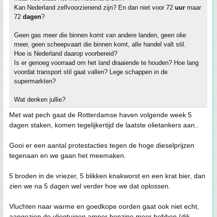
Kan Nederland zelfvoorzienend zijn? En dan niet voor 72
uur
maar
72
dagen
?
Geen gas meer die binnen komt van andere landen, geen olie
meer, geen scheepvaart die binnen komt, alle handel valt stil.
Hoe is Nederland daarop voorbereid?
Is er genoeg voorraad om het land draaiende te houden? Hoe lang
voordat transport stil gaat vallen? Lege schappen in de
supermarkten?
Wat denken jullie?
Met wat pech gaat de Rotterdamse haven volgende week 5
dagen staken, komen tegelijkertijd de laatste olietankers aan..
Gooi er een aantal protestacties tegen de hoge dieselprijzen
tegenaan en we gaan het meemaken.
5 broden in de vriezer, 5 blikken knakworst en een krat bier, dan
zien we na 5 dagen wel verder hoe we dat oplossen.
Vluchten naar warme en goedkope oorden gaat ook niet echt,
aangezien de vliegtuigen amper benzine meer hebben (dik