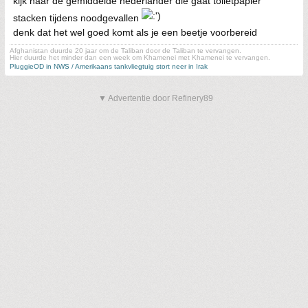
kijk naar de gemiddelde nederlander die gaat toiletpapier
stacken tijdens noodgevallen
denk dat het wel goed komt als je een beetje voorbereid
Afghanistan duurde 20 jaar om de Taliban door de Taliban te vervangen.
Hier duurde het minder dan een week om Khamenei met Khamenei te vervangen.
PluggieOD in NWS / Amerikaans tankvliegtuig stort neer in Irak
▼ Advertentie door Refinery89