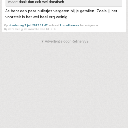
maart daalt dan ook wel drastisch.
Je bent een paar nulletjes vergeten bij je getallen. Zoals jij het
voorstelt is het wel heel erg weinig.
Op
donderdag 7 juli 2022 12:47
schreef
LordofLeaves
het volgende:
Bij deze ben jij de marimba van KLB. :P
▼ Advertentie door Refinery89