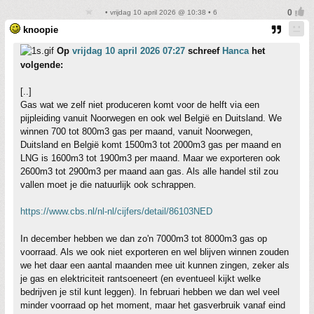
• vrijdag 10 april 2026 @ 10:38 • 6
knoopie
Op
vrijdag 10 april 2026 07:27
schreef
Hanca
het
volgende:
[..]
Gas wat we zelf niet produceren komt voor de helft via een
pijpleiding vanuit Noorwegen en ook wel België en Duitsland. We
winnen 700 tot 800m3 gas per maand, vanuit Noorwegen,
Duitsland en België komt 1500m3 tot 2000m3 gas per maand en
LNG is 1600m3 tot 1900m3 per maand. Maar we exporteren ook
2600m3 tot 2900m3 per maand aan gas. Als alle handel stil zou
vallen moet je die natuurlijk ook schrappen.
https://www.cbs.nl/nl-nl/cijfers/detail/86103NED
In december hebben we dan zo'n 7000m3 tot 8000m3 gas op
voorraad. Als we ook niet exporteren en wel blijven winnen zouden
we het daar een aantal maanden mee uit kunnen zingen, zeker als
je gas en elektriciteit rantsoeneert (en eventueel kijkt welke
bedrijven je stil kunt leggen). In februari hebben we dan wel veel
minder voorraad op het moment, maar het gasverbruik vanaf eind