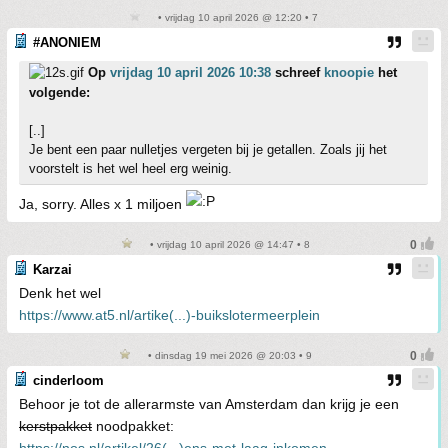
• vrijdag 10 april 2026 @ 12:20 • 7
#ANONIEM
Op
vrijdag 10 april 2026 10:38
schreef
knoopie
het
volgende:
[..]
Je bent een paar nulletjes vergeten bij je getallen. Zoals jij het
voorstelt is het wel heel erg weinig.
Ja, sorry. Alles x 1 miljoen
• vrijdag 10 april 2026 @ 14:47 • 8
Karzai
Denk het wel
https://www.at5.nl/artike(...)-buikslotermeerplein
• dinsdag 19 mei 2026 @ 20:03 • 9
cinderloom
Behoor je tot de allerarmste van Amsterdam dan krijg je een
kerstpakket
noodpakket: