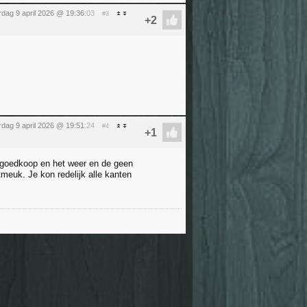
dag 9 april 2026 @ 19:36
:03
#3
dag 9 april 2026 @ 19:51
:24
#4
, goedkoop en het weer en de geen
tmeuk. Je kon redelijk alle kanten