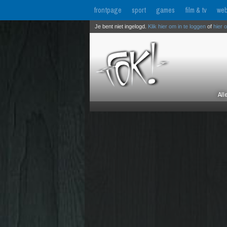
frontpage
sport
games
film & tv
web
Je bent niet ingelogd.
Klik hier om in te loggen
of
hier 
All