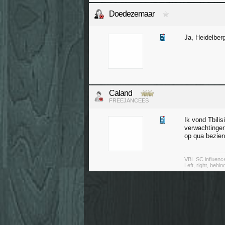
Doedezemaar
Ja, Heidelber
Caland
FREEJANCEES
Ik vond Tbili
verwachtingen
op qua bezien
VBL SC influenc
Left, right, behin