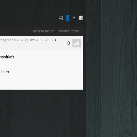
1
2
actieve topics
nieuwe topics
dag 9 april 2026 @ 18:58
:57
#1
positiefs.
delen.