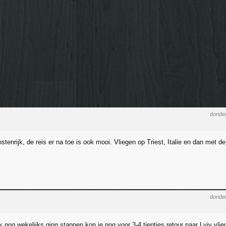
donder
stenrijk, de reis er na toe is ook mooi. Vliegen op Triest, Italie en dan met de
donder
 ik nog wekelijks ging stappen kon je nog voor 3-4 tientjes retour naar Lviv vl