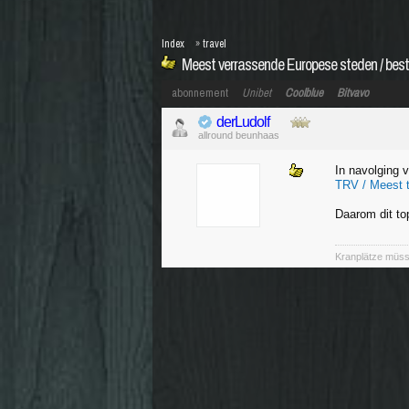
Index
»
travel
Meest verrassende Europese steden / be
abonnement
Unibet
Coolblue
Bitvavo
derLudolf
allround beunhaas
In navolging v
TRV / Meest 
Daarom dit to
Kranplätze müss