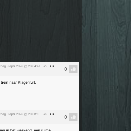
dag 9 april 2026 @ 20:04
:41
#5
 trein naar Klagenfurt.
dag 9 april 2026 @ 20:08
:10
#6
iegen in het weekend, een ruime