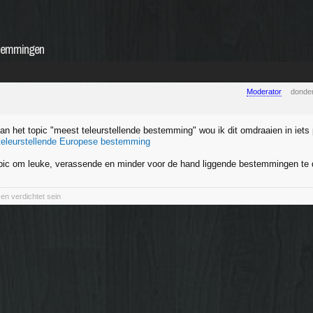
stemmingen
Moderator
donder
an het topic "meest teleurstellende bestemming" wou ik dit omdraaien in iets 
teleurstellende Europese bestemming
pic om leuke, verassende en minder voor de hand liggende bestemmingen te 
en verdichtet sein