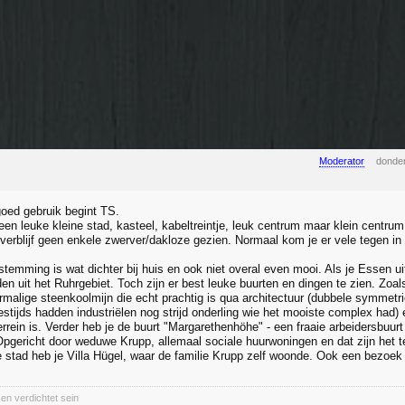
Moderator
donder
oed gebruik begint TS.
 een leuke kleine stad, kasteel, kabeltreintje, leuk centrum maar klein centru
 verblijf geen enkele zwerver/dakloze gezien. Normaal kom je er vele tegen in
emming is wat dichter bij huis en ook niet overal even mooi. Als je Essen uit d
n uit het Ruhrgebiet. Toch zijn er best leuke buurten en dingen te zien. Zoal
malige steenkoolmijn die echt prachtig is qua architectuur (dubbele symmetrie 
estijds hadden industriëlen nog strijd onderling wie het mooiste complex had)
errein is. Verder heb je de buurt "Margarethenhöhe" - een fraaie arbeidersbuur
 Opgericht door weduwe Krupp, allemaal sociale huurwoningen en dat zijn het 
e stad heb je Villa Hügel, waar de familie Krupp zelf woonde. Ook een bezoek
en verdichtet sein