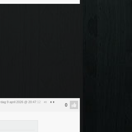
dag 9 april 2026 @ 20:47
:12
#8