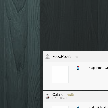
ForzaRob83
Klagenfurt, Oo
Caland
FREEJANCEES
In de tijd dat