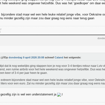
et hele weekend was ongeveer hetzelfde. Dus was het ‘goedkoper’ om daar een
bijzondere stad maar wel een hele leuke relatief jonge vibe, voor Oekraïne oo
 nu minder gezellig zijn maar zou daar graag nog eens naar terug gaan
er
d
donder
Op
donderdag 9 april 2026 20:08
schreef
Caland
het volgende:
 tijd dat ik nog wekelijks ging stappen kon je nog voor 3-4 tientjes retour naar Lviv v
nd, een ruime airbnb voor het hele weekend was ongeveer hetzelfde. Dus was he
een keer of 3-4 per jaar heen te gaan.
extreem bijzondere stad maar wel een hele leuke relatief jonge vibe, voor Oekraïn
 liters voor een euro. Zal nu minder gezellig zijn maar zou daar graag nog eens na
 gezellig zijn is wel een understatement ja