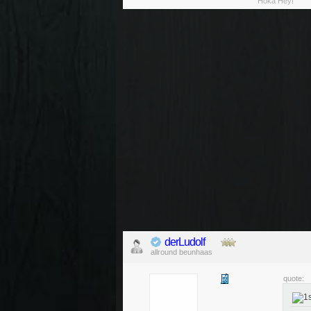
"Hoka Hey!"
derLudolf
allround beunhaas
quote: