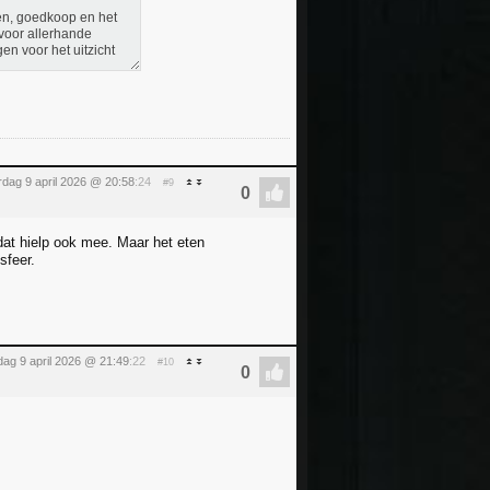
sen, goedkoop en het
voor allerhande
en voor het uitzicht
dag 9 april 2026 @ 20:58
:24
#9
at hielp ook mee. Maar het eten
sfeer.
ag 9 april 2026 @ 21:49
:22
#10