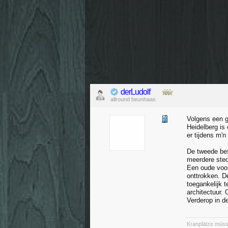
derLudolf
allround beunhaas
Volgens een g
Heidelberg is
er tijdens m'n
De tweede best
meerdere stede
Een oude voor
onttrokken. D
toegankelijk t
architectuur.
Verderop in d
Kranplätze müss