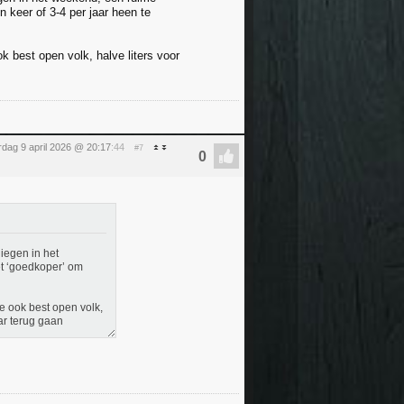
 keer of 3-4 per jaar heen te
k best open volk, halve liters voor
dag 9 april 2026 @ 20:17
:44
#7
liegen in het
t ‘goedkoper’ om
e ook best open volk,
ar terug gaan