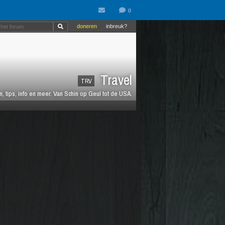
doneren
inbreuk?
Travel
TRV
 tips, info en meer. Van Schin op Geul tot de USA.