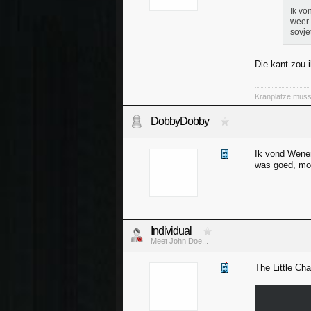
Ik vo
weer 
sovje
Die kant zou 
Kranplätze müss
DobbyDobby
Ik vond Wenen
was goed, moo
Individual
Meet John Doe...
The Little Ch