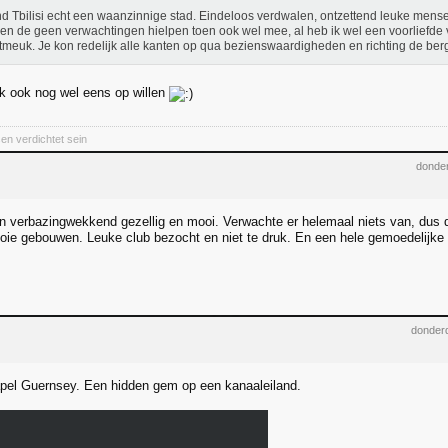
nd Tbilisi echt een waanzinnige stad. Eindeloos verdwalen, ontzettend leuke men
en de geen verwachtingen hielpen toen ook wel mee, al heb ik wel een voorliefde 
tmeuk. Je kon redelijk alle kanten op qua bezienswaardigheden en richting de berg
ik ook nog wel eens op willen
en verdichtet sein
donder
 verbazingwekkend gezellig en mooi. Verwachte er helemaal niets van, dus d
ie gebouwen. Leuke club bezocht en niet te druk. En een hele gemoedelijke 
donderd
apel Guernsey. Een hidden gem op een kanaaleiland.