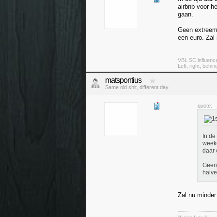
airbnb voor h
gaan.
Geen extreem 
een euro. Zal
VBL SC influenc
Left, right, behin
matspontius
Same old shit, different day
quote:
In de
weeke
daar 
Geen 
halve
Zal nu minder