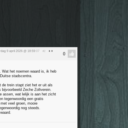
dag 9 april 2026 @ 18:59
:07
#2
m. Wat het noemen waard is, ik heb
 Duitse stadscentra.
e trein stapt ziet het er uit als
s bijvoorbeeld Zeche Zollverein.
assen, wat lelijk is aan het zicht
 en tegenwoordig een gratis
t met veel groen, mooie
tegenwoordig nog steeds.
 waard.