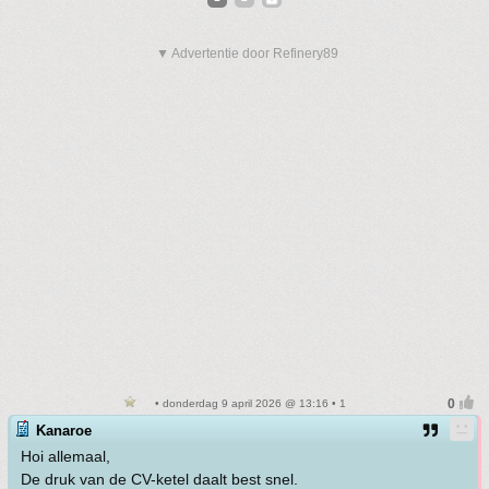
▼ Advertentie door Refinery89
• donderdag 9 april 2026 @ 13:16 • 1
Kanaroe
Hoi allemaal,
De druk van de CV-ketel daalt best snel.