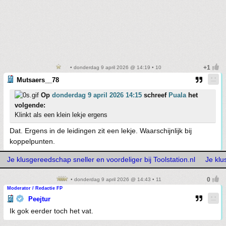
• donderdag 9 april 2026 @ 14:19 • 10
Mutsaers__78
Op
donderdag 9 april 2026 14:15
schreef
Puala
het
volgende:
Klinkt als een klein lekje ergens
Dat. Ergens in de leidingen zit een lekje. Waarschijnlijk bij
koppelpunten.
Je klusgereedschap sneller en voordeliger bij Toolstation.nl
Je klu
• donderdag 9 april 2026 @ 14:43 • 11
Moderator / Redactie FP
Peejtur
Ik gok eerder toch het vat.