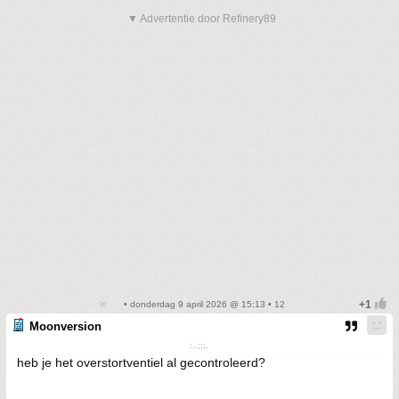
▼ Advertentie door Refinery89
• donderdag 9 april 2026 @ 15:13 • 12
Moonversion
:..;;;.
heb je het overstortventiel al gecontroleerd?