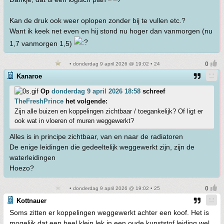
Kan de druk ook weer oplopen zonder bij te vullen etc.?
Want ik keek net even en hij stond nu hoger dan vanmorgen (nu
1,7 vanmorgen 1,5)
• donderdag 9 april 2026 @ 19:02 • 24
Kanaroe
Op
donderdag 9 april 2026 18:58
schreef
TheFreshPrince
het volgende:
Zijn alle buizen en koppelingen zichtbaar / toegankelijk? Of ligt er
ook wat in vloeren of muren weggewerkt?
Alles is in principe zichtbaar, van en naar de radiatoren
De enige leidingen die gedeeltelijk weggewerkt zijn, zijn de
waterleidingen
Hoezo?
• donderdag 9 april 2026 @ 19:02 • 25
Kottnauer
Soms zitten er koppelingen weggewerkt achter een koof. Het is
mogelijk dat een heel klein lek in een oude kunststof leiding wel