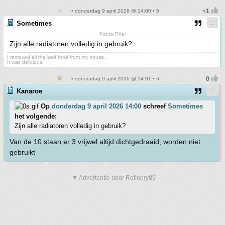
• donderdag 9 april 2026 @ 14:00 • 5
Sometimes
Panta Rhei
Zijn alle radiatoren volledig in gebruik?
I removed all the bad food from my house.
It was delicious.
• donderdag 9 april 2026 @ 14:01 • 6
Kanaroe
Op
donderdag 9 april 2026 14:00
schreef
Sometimes
het volgende:
Zijn alle radiatoren volledig in gebruik?
Van de 10 staan er 3 vrijwel altijd dichtgedraaid, worden niet
gebruikt
▼ Advertentie door Refinery89