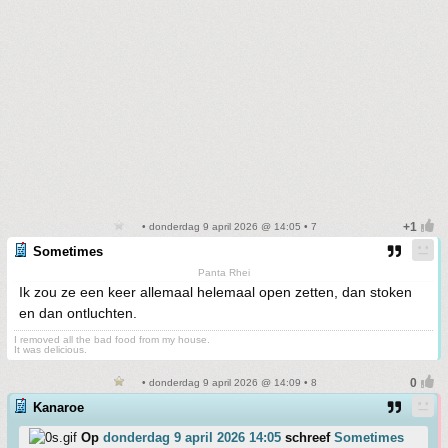
• donderdag 9 april 2026 @ 14:05 • 7
Sometimes
Panta Rhei
Ik zou ze een keer allemaal helemaal open zetten, dan stoken
en dan ontluchten.
I removed all the bad food from my house.
It was delicious.
• donderdag 9 april 2026 @ 14:09 • 8
Kanaroe
Op
donderdag 9 april 2026 14:05
schreef
Sometimes