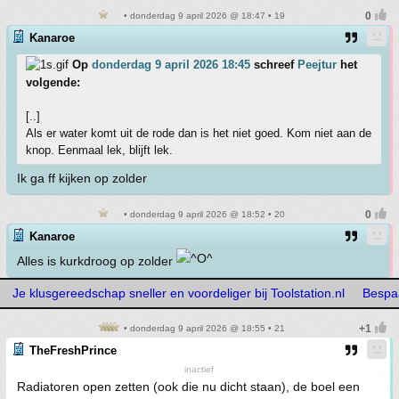
• donderdag 9 april 2026 @ 18:47 • 19
Kanaroe
Op
donderdag 9 april 2026 18:45
schreef
Peejtur
het
volgende:
[..]
Als er water komt uit de rode dan is het niet goed. Kom niet aan de
knop. Eenmaal lek, blijft lek.
Ik ga ff kijken op zolder
• donderdag 9 april 2026 @ 18:52 • 20
Kanaroe
Alles is kurkdroog op zolder
Je klusgereedschap sneller en voordeliger bij Toolstation.nl
Bespaa
• donderdag 9 april 2026 @ 18:55 • 21
TheFreshPrince
inactief
Radiatoren open zetten (ook die nu dicht staan), de boel een