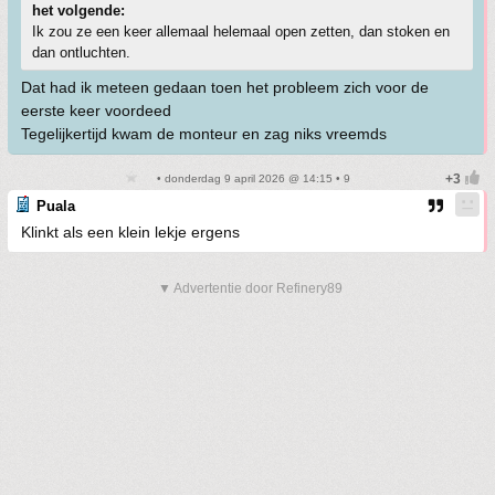
het volgende:
Ik zou ze een keer allemaal helemaal open zetten, dan stoken en
dan ontluchten.
Dat had ik meteen gedaan toen het probleem zich voor de
eerste keer voordeed
Tegelijkertijd kwam de monteur en zag niks vreemds
• donderdag 9 april 2026 @ 14:15 • 9
Puala
Klinkt als een klein lekje ergens
▼ Advertentie door Refinery89