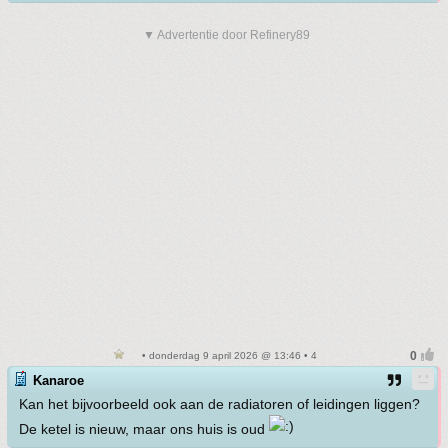
▼ Advertentie door Refinery89
• donderdag 9 april 2026 @ 13:46 • 4
Kanaroe
Kan het bijvoorbeeld ook aan de radiatoren of leidingen liggen?
De ketel is nieuw, maar ons huis is oud