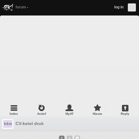
forum
log in
Index
Actief
MyAT
Nieuw
Reply
CV-ketel druk
k&w
1
2