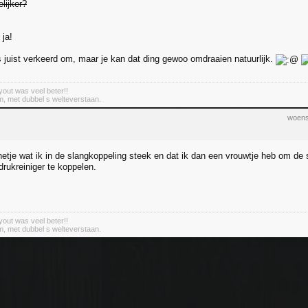
elijker?
 ja!
is juist verkeerd om, maar je kan dat ding gewoo omdraaien natuurlijk.
out was veel beter!!
m, met dubbel s welteverstaan.
woens
tje wat ik in de slangkoppeling steek en dat ik dan een vrouwtje heb om de 
drukreiniger te koppelen.
out was veel beter!!
m, met dubbel s welteverstaan.