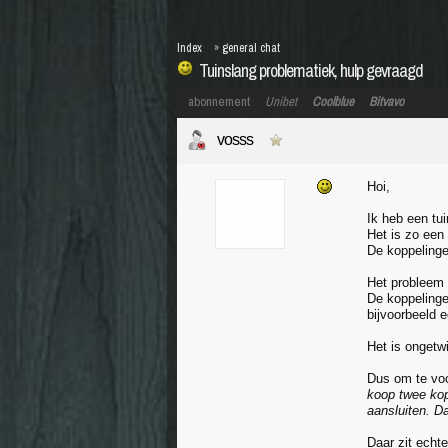
Index
»
general chat
Tuinslang problematiek, hulp gevraagd
abonnement
Unibet
Coolblue
Bitvavo
vosss
Hoi,
Ik heb een tui
Het is zo een 
De koppelinge
Het probleem i
De koppelingen
bijvoorbeeld e
Het is ongetwi
Dus om te voo
koop twee kop
aansluiten. Da
Daar zit echt