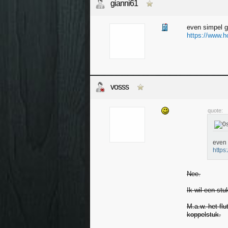
gianni61
even simpel g
https://www.ho
vosss
quote:
even 
https
Nee.
Ik wil een st
M.a.w. het flu
koppelstuk.