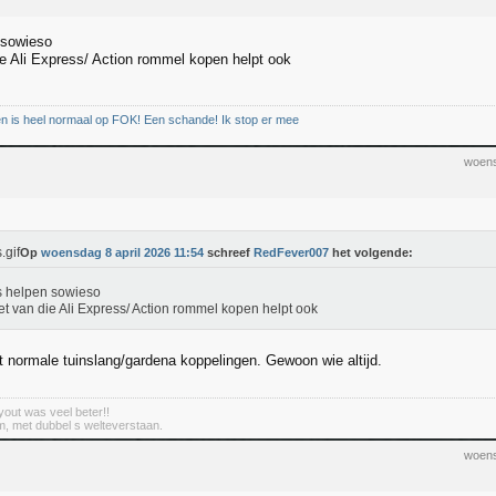
 sowieso
ie Ali Express/ Action rommel kopen helpt ook
en is heel normaal op FOK! Een schande! Ik stop er mee
woens
Op
woensdag 8 april 2026 11:54
schreef
RedFever007
het volgende:
s helpen sowieso
et van die Ali Express/ Action rommel kopen helpt ook
t normale tuinslang/gardena koppelingen. Gewoon wie altijd.
out was veel beter!!
m, met dubbel s welteverstaan.
woens