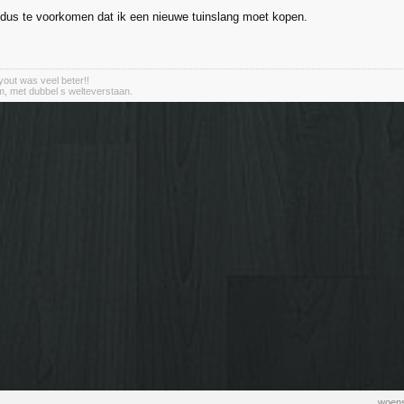
 dus te voorkomen dat ik een nieuwe tuinslang moet kopen.
out was veel beter!!
m, met dubbel s welteverstaan.
woens