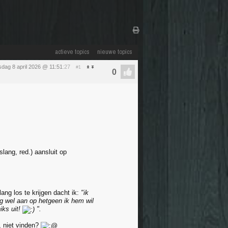
actieve topics
nieuwe topics
dag 8 april 2026 @ 11:51
:27
#1
lang, red.) aansluit op
ang los te krijgen dacht ik:
"ik
ng wel aan op hetgeen ik hem wil
iks uit!
".
, niet vinden?