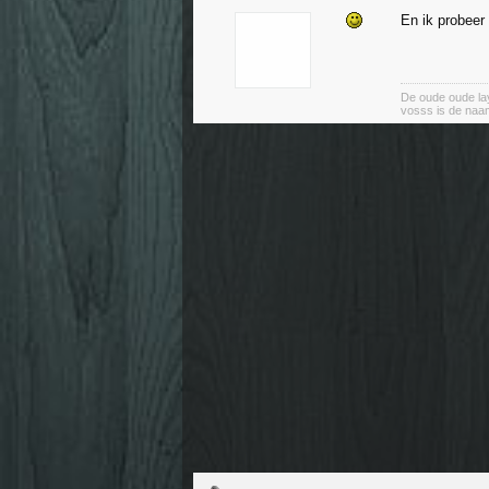
En ik probeer
De oude oude lay
vosss is de naa