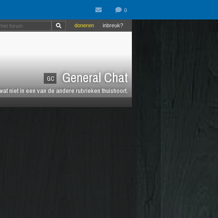
doneren
inbreuk?
General Chat
GC
 wat niet in een van de andere rubrieken thuishoort.