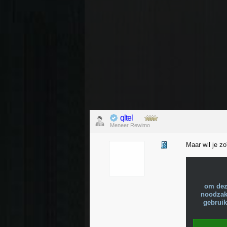
qltel
Meneer Rewimo
Maar wil je z
om dez
noodzake
gebruik