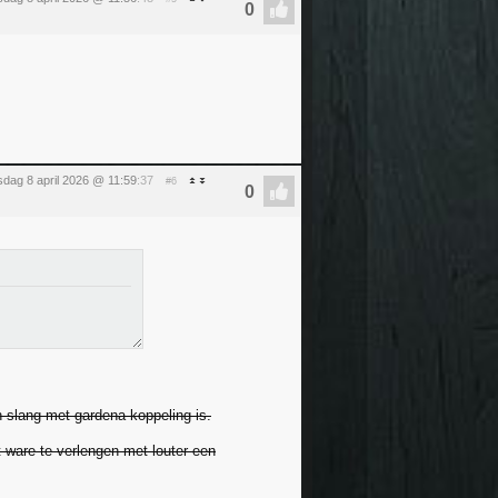
dag 8 april 2026 @ 11:59
:37
#6
n slang met gardena koppeling is.
t ware te verlengen met louter een