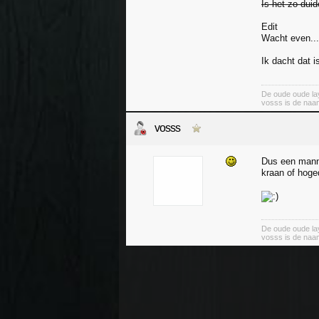
Is het zo duid
Edit
Wacht even...
Ik dacht dat 
De oude oude lay
vosss is de naa
vosss
Dus een manne
kraan of hoge
De oude oude lay
vosss is de naa