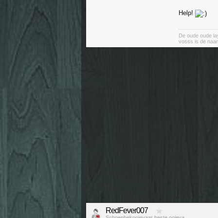
Help!
De oude oude lay
vosss is de naa
RedFever007
Schoenbekooievaar beste ooieva