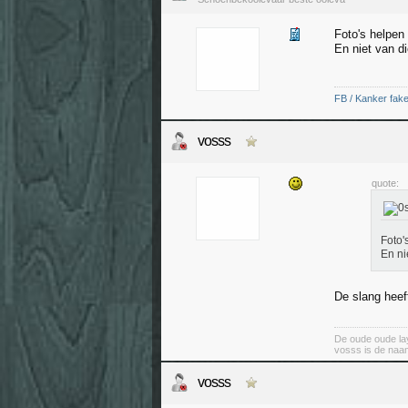
Foto's helpen
En niet van d
FB / Kanker fak
vosss
quote:
Foto'
En ni
De slang heef
De oude oude lay
vosss is de naa
vosss