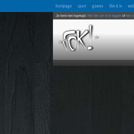
frontpage
sport
games
film & tv
web
Je bent niet ingelogd.
Klik hier om in te loggen
of
hier 