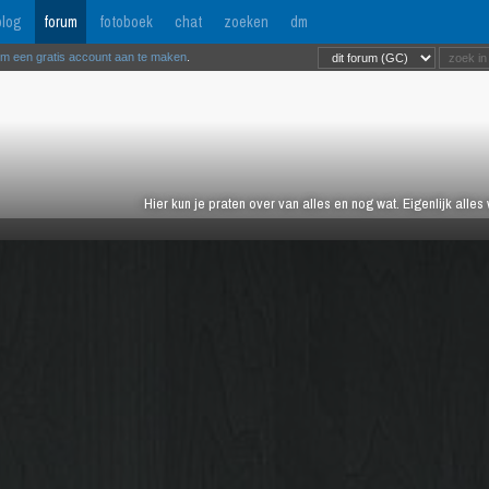
log
forum
fotoboek
chat
zoeken
dm
om een gratis account aan te maken
.
Hier kun je praten over van alles en nog wat. Eigenlijk alles