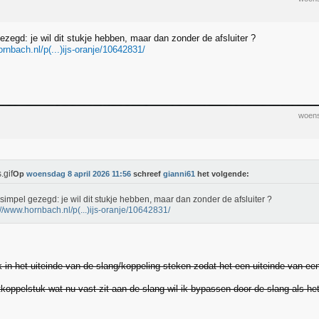
ezegd: je wil dit stukje hebben, maar dan zonder de afsluiter ?
rnbach.nl/p(...)ijs-oranje/10642831/
woens
Op
woensdag 8 april 2026 11:56
schreef
gianni61
het volgende:
simpel gezegd: je wil dit stukje hebben, maar dan zonder de afsluiter ?
://www.hornbach.nl/p(...)ijs-oranje/10642831/
uk in het uiteinde van de slang/koppeling steken zodat het een uiteinde van ee
tkoppelstuk wat nu vast zit aan de slang wil ik bypassen door de slang als he