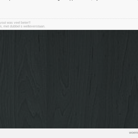
out was veel beter!!
m, met dubbel s welteverstaan.
woens