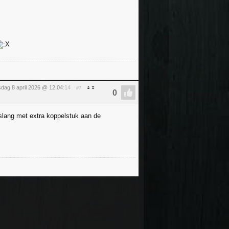
dag 8 april 2026 @ 12:04
:14
#7
slang met extra koppelstuk aan de