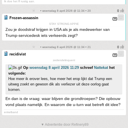
Ik doe het ff rustig aan.
• woensdag 8 april 2026 @ 11:34 • 20
Frozen-assassin
STAY STRONG APPIE
Zou je doodstraf krijgen in USA als je als medewerker van
Trump-servicedesk iets verkeerds zegt?
• woensdag 8 april 2026 @ 11:34 • 21
recidivist
zedendelinquent
Op
woensdag 8 april 2026 11:29
schreef
Nattekat
het
volgende:
Hoe meer ik erover lees, hoe meer het erop lijkt dat Trump een
uitweg zoekt en gewoon dik als verliezer uit deze oorlog gaat
komen.
En dan is de vraag: waar blijven die grondtroepen? Die opbouw
vond plaats namelijk. En waarom die u-turn wat betreft dit idee?
enkelband
▼ Advertentie door Refinery89