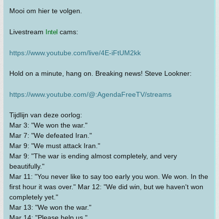
Mooi om hier te volgen.
Livestream
Intel
cams:
https://www.youtube.com/live/4E-iFtUM2kk
Hold on a minute, hang on. Breaking news! Steve Lookner:
https://www.youtube.com/@:AgendaFreeTV/streams
Tijdlijn van deze oorlog:
Mar 3: "We won the war."
Mar 7: "We defeated Iran."
Mar 9: "We must attack Iran."
Mar 9: "The war is ending almost completely, and very
beautifully."
Mar 11: "You never like to say too early you won. We won. In the
first hour it was over." Mar 12: "We did win, but we haven't won
completely yet."
Mar 13: "We won the war."
Mar 14: "Please help us."