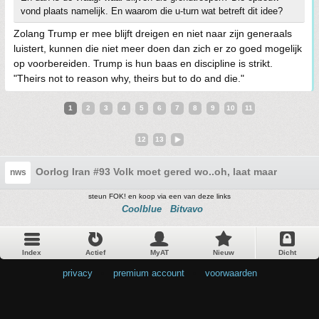
vond plaats namelijk. En waarom die u-turn wat betreft dit idee?
Zolang Trump er mee blijft dreigen en niet naar zijn generaals
luistert, kunnen die niet meer doen dan zich er zo goed mogelijk
op voorbereiden. Trump is hun baas en discipline is strikt.
"Theirs not to reason why, theirs but to do and die."
1
2
3
4
5
6
7
8
9
10
11
12
13
Oorlog Iran #93 Volk moet gered wo..oh, laat maar
nws
steun FOK! en koop via een van deze links
Coolblue
Bitvavo
Index
Actief
MyAT
Nieuw
Dicht
privacy
•
premium account
•
voorwaarden