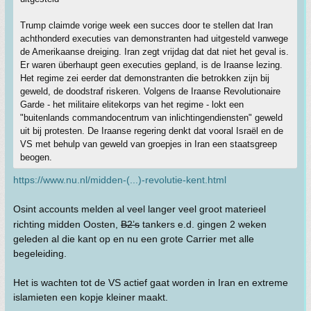
Trump claimde vorige week een succes door te stellen dat Iran
achthonderd executies van demonstranten had uitgesteld vanwege
de Amerikaanse dreiging. Iran zegt vrijdag dat dat niet het geval is.
Er waren überhaupt geen executies gepland, is de Iraanse lezing.
Het regime zei eerder dat demonstranten die betrokken zijn bij
geweld, de doodstraf riskeren. Volgens de Iraanse Revolutionaire
Garde - het militaire elitekorps van het regime - lokt een
"buitenlands commandocentrum van inlichtingendiensten" geweld
uit bij protesten. De Iraanse regering denkt dat vooral Israël en de
VS met behulp van geweld van groepjes in Iran een staatsgreep
beogen.
https://www.nu.nl/midden-(...)-revolutie-kent.html
Osint accounts melden al veel langer veel groot materieel
richting midden Oosten,
B2’s
tankers e.d. gingen 2 weken
geleden al die kant op en nu een grote Carrier met alle
begeleiding.
Het is wachten tot de VS actief gaat worden in Iran en extreme
islamieten een kopje kleiner maakt.