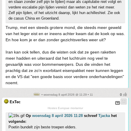
en slaan zonder zelf pijn te lijden) maar als capitulatie niet volgt en
verdere escalatie pijn lijden vereist dan weten ze het niet meer.
Zelf pijn lijden, of het uitzicht daarop, lijkt hun achilleshiel. Zie ook
de casus China en Groenland.
Trump, met een steeds grotere mond, die steeds meer geweld
van het leger eist en er ineens achter kwam dat de koek op was.
En hoe kom je er dan zonder gezichtsverlies weer uit?
Iran kan ook tellen, dus die wisten ook dat ze geen raketten
meer hadden en uiteraard dat het luchtruim nog veel te
gevaarlijk was voor bommenwerpers. Dus die vinden het
prachtig dat ze zo'n exorbitant eisenpakket neer kunnen leggen
en de VS dat "een goede basis voor verdere onderhandelingen"
noemt.
• woensdag 8 april 2026 @ 11:29 • 11
ExTec
Hostes Europae moriantur
Op
woensdag 8 april 2026 11:28
schreef
Tjacka
het
volgende:
Poetin bundelt zijn beste troepen elders.