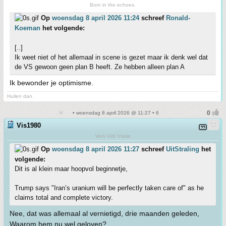
Born in the echoes.
Op
woensdag 8 april 2026 11:24
schreef
Ronald-
Koeman
het volgende:
[..]
Ik weet niet of het allemaal in scene is gezet maar ik denk wel dat
de VS gewoon geen plan B heeft. Ze hebben alleen plan A
Ik bewonder je optimisme.
Huilen dan.
• woensdag 8 april 2026 @ 11:27 • 6
Vis1980
Veni Vidi Vissie
Op
woensdag 8 april 2026 11:27
schreef
UitStraling
het
volgende:
Dit is al klein maar hoopvol beginnetje,
Trump says "Iran’s uranium will be perfectly taken care of" as he
claims total and complete victory.
Nee, dat was allemaal al vernietigd, drie maanden geleden,
Waarom hem nu wel geloven?