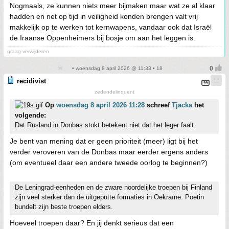
Nogmaals, ze kunnen niets meer bijmaken maar wat ze al klaar
hadden en net op tijd in veiligheid konden brengen valt vrij
makkelijk op te werken tot kernwapens, vandaar ook dat Israël
de Iraanse Oppenheimers bij bosje om aan het leggen is.
graag verwijderen
• woensdag 8 april 2026 @ 11:33 • 18
recidivist
zedendelinquent
Op
woensdag 8 april 2026 11:28
schreef
Tjacka
het
volgende:
Dat Rusland in Donbas stokt betekent niet dat het leger faalt.
Je bent van mening dat er geen prioriteit (meer) ligt bij het
verder veroveren van de Donbas maar eerder ergens anders
(om eventueel daar een andere tweede oorlog te beginnen?)
De Leningrad-eenheden en de zware noordelijke troepen bij Finland
zijn veel sterker dan de uitgeputte formaties in Oekraïne. Poetin
bundelt zijn beste troepen elders.
Hoeveel troepen daar? En jij denkt serieus dat een