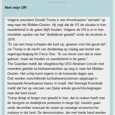
Veni Vidi Vissie
Niet mijn OP.
Volgens president Donald Trump is een Amerikaanse "armada" op
weg naar het Midden-Oosten. Hij zegt dat de VS de situatie in Iran
nauwlettend in de gaten blijft houden. Volgens de VN is er in Iran
inmiddels sprake van het "dodelijkste geweld" sinds de revolutie in
1979.
"Er zijn een hoop schepen die kant op, gewoon voor het geval dat",
zei Trump in de nacht van donderdag op vrijdag aan boord van
regeringsvliegtuig Air Force One. "Ik zou liever zien dat er niets
gebeurt, maar we houden ze nauwlettend in de gaten."
The Guardian meldt dat vliegdekschip USS Abraham Lincoln met
meerdere geleide luchtafweerraketten op weg is naar het Midden-
Oosten. Het schip komt ergens in de komende dagen aan.
Ook worden verschillende luchtafweersystemen opgetuigd in
bestaande Amerikaanse bases in Israël. Het Verenigd Koninkrijk
meldt dat het op verzoek van Qatar enkele gevechtsvliegtuigen
naar dat land stuurt.
Trump dreigt al langer met geweld in Iran, dat te maken heeft met
de hevigste en dodelijkste protesten in lange tijd. Iraniërs gaan
sinds december massaal de straat op vanwege economische
malaise in dat land. De demonstraties, die met harde hand worden