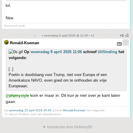
lol.
Nee.
Scorched earth
• woensdag 8 april 2026 @ 11:29 • 12
Ronald-Koeman
Op
woensdag 8 april 2026 11:06
schreef
UitStraling
het
volgende:
[..]
Poetin is doodsbang voor Trump, niet voor Europa of een
Amerikaloze NAVO, even goed om te onthouden als vrije
Europeaan.
kom er maar in. Dit kun je niet over je kant laten
@phpmystyle
gaan.
Op
woensdag 25 april 2018 20:45
schreef
Ronald-Koeman
het volgende:
7e minuut Robben eraf met spierblessure.
▼ Advertentie door Refinery89