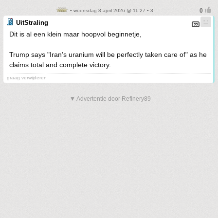
• woensdag 8 april 2026 @ 11:27 • 3
UitStraling
Dit is al een klein maar hoopvol beginnetje,
Trump says "Iran’s uranium will be perfectly taken care of" as he
claims total and complete victory.
graag verwijderen
▼ Advertentie door Refinery89