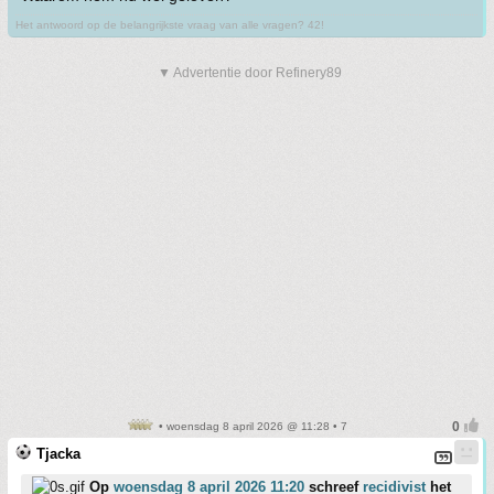
Het antwoord op de belangrijkste vraag van alle vragen? 42!
▼ Advertentie door Refinery89
• woensdag 8 april 2026 @ 11:28 • 7
Tjacka
Op
woensdag 8 april 2026 11:20
schreef
recidivist
het