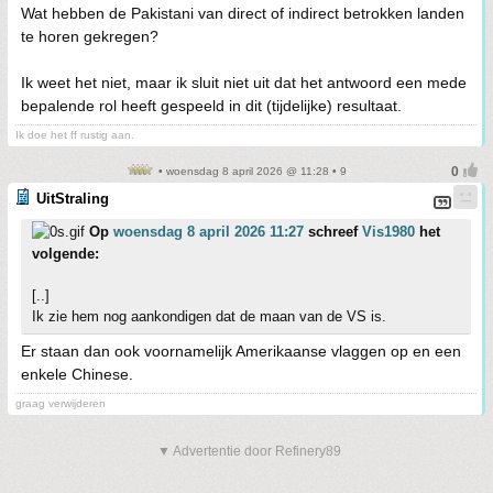
Wat hebben de Pakistani van direct of indirect betrokken landen
te horen gekregen?
Ik weet het niet, maar ik sluit niet uit dat het antwoord een mede
bepalende rol heeft gespeeld in dit (tijdelijke) resultaat.
Ik doe het ff rustig aan.
• woensdag 8 april 2026 @ 11:28 • 9
UitStraling
Op
woensdag 8 april 2026 11:27
schreef
Vis1980
het
volgende:
[..]
Ik zie hem nog aankondigen dat de maan van de VS is.
Er staan dan ook voornamelijk Amerikaanse vlaggen op en een
enkele Chinese.
graag verwijderen
▼ Advertentie door Refinery89