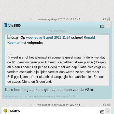
• woensdag 8 april 2026 @ 11:27 • 4
Vis1980
Veni Vidi Vissie
Op
woensdag 8 april 2026 11:24
schreef
Ronald-
Koeman
het volgende:
[..]
Ik weet niet of het allemaal in scene is gezet maar ik denk wel dat
de VS gewoon geen plan B heeft. Ze hebben alleen plan A (dreigen
en slaan zonder zelf pijn te lijden) maar als capitulatie niet volgt en
verdere escalatie pijn lijden vereist dan weten ze het niet meer.
Zelf pijn lijden, of het uitzicht daarop, lijkt hun achilleshiel. Zie ook
de casus China en Groenland.
Ik zie hem nog aankondigen dat de maan van de VS is.
Het antwoord op de belangrijkste vraag van alle vragen? 42!
• woensdag 8 april 2026 @ 11:27 • 5
Isdatzo