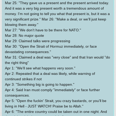
Mar 25: "They gave us a present and the present arrived today.
And it was a very big present worth a tremendous amount of
money. I'm not going to tell you what that present is, but it was a
very significant prize." Mar 26: "Make a deal, or we'll just keep
blowing them away."
Mar 27: "We don't have to be there for NATO."
Mar 28: No major quote
Mar 29: Claimed talks were progressing
Mar 30: "Open the Strait of Hormuz immediately, or face
devastating consequences."
Mar 31: Claimed a deal was "very close" and that Iran would "do
the right thing"
Apr 1: "We'll see what happens very soon."
Apr 2: Repeated that a deal was likely, while warning of
continued strikes if not
Apr 3: "Something big is going to happen."
Apr 4: Said Iran must comply "immediately" or face further
consequences.
Apr 5: "Open the fuckin' Strait, you crazy bastards, or you'll be
living in Hell - JUST WATCH! Praise be to Allah."
Apr 6: "The entire country could be taken out in one night. And