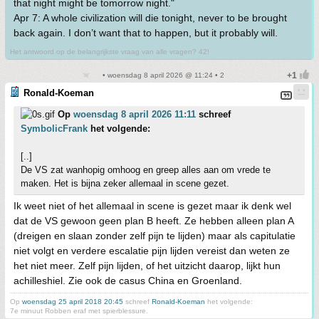
that night might be tomorrow night."
Apr 7: A whole civilization will die tonight, never to be brought
back again. I don’t want that to happen, but it probably will.
Het antwoord op de belangrijkste vraag van alle vragen? 42!
• woensdag 8 april 2026 @ 11:24 • 2
Ronald-Koeman
Op
woensdag 8 april 2026 11:11
schreef
SymbolicFrank
het volgende:
[..]
De VS zat wanhopig omhoog en greep alles aan om vrede te
maken. Het is bijna zeker allemaal in scene gezet.
Ik weet niet of het allemaal in scene is gezet maar ik denk wel
dat de VS gewoon geen plan B heeft. Ze hebben alleen plan A
(dreigen en slaan zonder zelf pijn te lijden) maar als capitulatie
niet volgt en verdere escalatie pijn lijden vereist dan weten ze
het niet meer. Zelf pijn lijden, of het uitzicht daarop, lijkt hun
achilleshiel. Zie ook de casus China en Groenland.
Op
woensdag 25 april 2018 20:45
schreef
Ronald-Koeman
het volgende:
7e minuut Robben eraf met spierblessure.