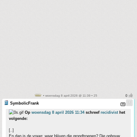
• woensdag 8 april 2026 @ 11:39 • 25
SymbolicFrank
Op
woensdag 8 april 2026 11:34
schreef
recidivist
het
volgende:
[..]
En dan is de vraag: waar blijven die grondtroepen? Die opbouw