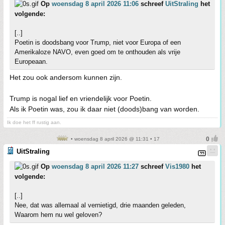
Op
woensdag 8 april 2026 11:06
schreef
UitStraling
het
volgende:
[..]
Poetin is doodsbang voor Trump, niet voor Europa of een
Amerikaloze NAVO, even goed om te onthouden als vrije
Europeaan.
Het zou ook andersom kunnen zijn.
Trump is nogal lief en vriendelijk voor Poetin.
Als ik Poetin was, zou ik daar niet (doods)bang van worden.
Ik doe het ff rustig aan.
• woensdag 8 april 2026 @ 11:31 • 17
UitStraling
Op
woensdag 8 april 2026 11:27
schreef
Vis1980
het
volgende:
[..]
Nee, dat was allemaal al vernietigd, drie maanden geleden,
Waarom hem nu wel geloven?