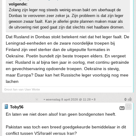
volgende:
Zolang zijn leger nog steeds weinig ervan bakt om uberhaupt de
Donbas te veroveren zeer zeker ja. Zijn probleem is dat zijn leger
gewoon zwaar faalt. Kan je allerlei grote plannen maken maar als
de uitvoering niet goed gaat zijn dat slechts niet haalbare dromen.
Dat Rusland in Donbas stokt betekent niet dat het leger faalt. De
Leningrad-eenheden en de zware noordelijke troepen bij
Finland zijn veel sterker dan de uitgeputte formaties in
Oekraïne. Poetin bundelt zijn beste troepen elders. En vergeet
niet: Rusland is al bijna tien jaar in oorlog, met continu getrainde
en gevechtservaring opdoende troepen. Oekraïne is stevig,
maar Europa? Daar kan het Russische leger voorlopig nog mee
lachen
Groot fan van User Wotte
• woensdag 8 april 2026 @ 11:28 • 8
Toby56
En laten we niet doen alsof Iran geen bondgenoten heeft.
Pakistan was toch een breed goedgekeurde bemiddelaar in dit
conflict tussen VS/Israël versus Iran?