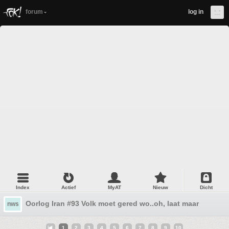
forum
log in
Index
Actief
MyAT
Nieuw
Dicht
Oorlog Iran #93 Volk moet gered wo..oh, laat maar
nws
1
2
3
4
5
6
7
8
9
10