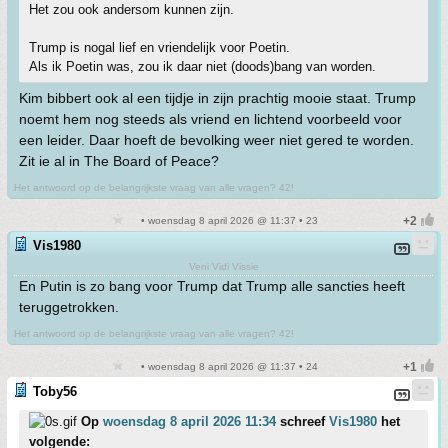
Het zou ook andersom kunnen zijn.
Trump is nogal lief en vriendelijk voor Poetin.
Als ik Poetin was, zou ik daar niet (doods)bang van worden.
Kim bibbert ook al een tijdje in zijn prachtig mooie staat. Trump
noemt hem nog steeds als vriend en lichtend voorbeeld voor
een leider. Daar hoeft de bevolking weer niet gered te worden.
Zit ie al in The Board of Peace?
Het antwoord op de belangrijkste vraag van alle vragen? 42!
• woensdag 8 april 2026 @ 11:37 • 23
Vis1980
Veni Vidi Vissie
En Putin is zo bang voor Trump dat Trump alle sancties heeft
teruggetrokken.
Het antwoord op de belangrijkste vraag van alle vragen? 42!
• woensdag 8 april 2026 @ 11:37 • 24
Toby56
Op
woensdag 8 april 2026 11:34
schreef
Vis1980
het
volgende: