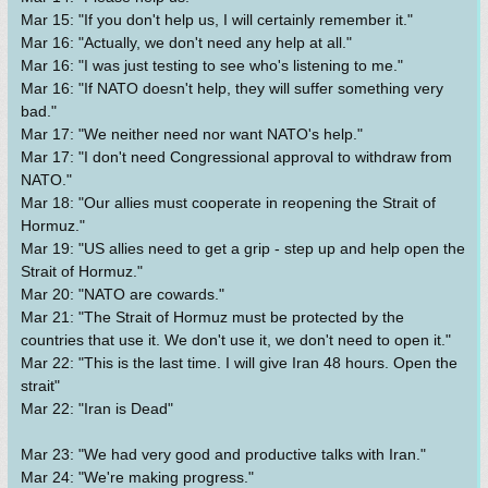
Mar 15: "If you don't help us, I will certainly remember it."
Mar 16: "Actually, we don't need any help at all."
Mar 16: "I was just testing to see who's listening to me."
Mar 16: "If NATO doesn't help, they will suffer something very
bad."
Mar 17: "We neither need nor want NATO's help."
Mar 17: "I don't need Congressional approval to withdraw from
NATO."
Mar 18: "Our allies must cooperate in reopening the Strait of
Hormuz."
Mar 19: "US allies need to get a grip - step up and help open the
Strait of Hormuz."
Mar 20: "NATO are cowards."
Mar 21: "The Strait of Hormuz must be protected by the
countries that use it. We don't use it, we don't need to open it."
Mar 22: "This is the last time. I will give Iran 48 hours. Open the
strait"
Mar 22: "Iran is Dead"
Mar 23: "We had very good and productive talks with Iran."
Mar 24: "We're making progress."