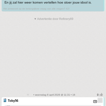
En jij zal hier weer komen vertellen hoe stoer jouw idool is.
Het antwoord op de belangrijkste vraag van alle vragen? 42!
▼ Advertentie door Refinery89
• woensdag 8 april 2026 @ 11:31 • 16
Toby56