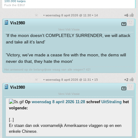
100.000 katjes
Fuck the EBU!
• woensdag 8 april 2026 @ 11:30 • 14
Vis1980
Veni Vidi Vissie
'If the moon doesn't COMPLETELY SURRENDER, we will attack
and take all it's land'
'Victory, we've made a cease fire with the moon, the dems will
never do that, they hate the moon'
Het antwoord op de belangrijkste vraag van alle vragen? 42!
• woensdag 8 april 2026 @ 11:31 • 15
Vis1980
Veni Vidi Vissie
Op
woensdag 8 april 2026 11:28
schreef
UitStraling
het
volgende:
[..]
Er staan dan ook voornamelijk Amerikaanse vlaggen op en een
enkele Chinese.