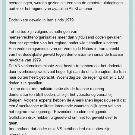
neergeslagen, worden gezien als een van de grootste uitdagingen
ooit voor het regime van ayatollah Ali Khamenei.
Dodelijkste geweld in Iran sinds 1979
Tot nu toe zijn volgens schattingen van
mensenrechtenorganisaties meer dan vijfduizend doden gevallen
door het optreden van het regime, onder wie tientallen kinderen.
Een verkenningsmissie van de Verenigde Naties in Iran spreekt
van het dodelijkste geweld tegen demonstranten sinds de Iraanse
revolutie van 1979.
De VN-verkenningsmissie zegt bewijs te hebben dat het dodental
door overheidsgeweld veel hoger ligt dan de officiële cijfers die Iran
naar buiten heeft gebracht. Woensdag zei de regering dat er 3.100
doden zijn gevallen.
Trump dreigt met militaire actie als de Iraanse regering
demonstranten blijft doden, al blijft het vooralsnog vooral bij
dreigen. Volgens experts hebben de Amerikanen ingecalculeerd dat
een Amerikaanse militaire interventie waarschijnlijk geen val van
het regime teweegbrengt. Bovendien zouden omliggende
Golfstaten druk hebben uitgeoefend om niet tot geweld over te
gaan.
Iran ontkent dat onder druk VS achthonderd executies zijn
uitgesteld