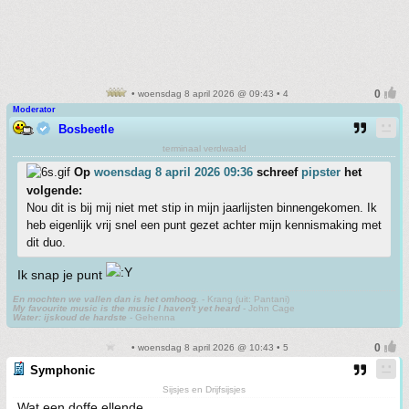
• woensdag 8 april 2026 @ 09:43 • 4
Moderator
Bosbeetle
terminaal verdwaald
Op
woensdag 8 april 2026 09:36
schreef
pipster
het
volgende:
Nou dit is bij mij niet met stip in mijn jaarlijsten binnengekomen. Ik
heb eigenlijk vrij snel een punt gezet achter mijn kennismaking met
dit duo.
Ik snap je punt
En mochten we vallen dan is het omhoog.
- Krang (uit: Pantani)
My favourite music is the music I haven't yet heard
- John Cage
Water: ijskoud de hardste
- Gehenna
• woensdag 8 april 2026 @ 10:43 • 5
Symphonic
Sijsjes en Drijfsijsjes
Wat een doffe ellende.