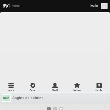
forum
log in
Index
Actief
MyAT
Nieuw
Reply
Angine de poitrine
muz
1
2