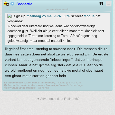
Bosbeetle
terminaal verdwaald
Op
maandag 25 mei 2026 19:56
schreef
Modus
het
volgende:
Alhoewel daar uiteraard nog wel eens wat ongeloofwaardigs
doorheen glipt. Wellicht als je echt alleen maar met klassiek bent
opgegroeid is 'First time listening to Toto - Africa' ergens nog
geloofwaardig, maar meestal natuurlijk niet.
Ik geloof first time listening to sowieso nooit. Die mensen die ze
daar neerzetten doen net alsof ze wereldvreemd zijn. De ergste
variant is met zogenaamde "inboorlingen", dat zo in principe
kunnen. Maar ja het lijkt me erg sterk dat je a 30+ jaar op de
wereld rondloopt en nog nooit een stukje metal of uberhaupt
een gitaar met distortion gehoort hebt.
En mochten we vallen dan is het omhoog.
- Krang (uit: Pantani)
My favourite music is the music I haven't yet heard
- John Cage
Water: ijskoud de hardste
- Gehenna
▼ Advertentie door Refinery89