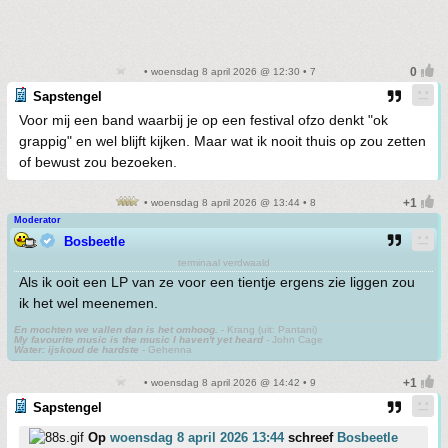
• woensdag 8 april 2026 @ 12:30 • 7
Sapstengel
Voor mij een band waarbij je op een festival ofzo denkt "ok
grappig" en wel blijft kijken. Maar wat ik nooit thuis op zou zetten
of bewust zou bezoeken.
• woensdag 8 april 2026 @ 13:44 • 8
Moderator
Bosbeetle
terminaal verdwaald
Als ik ooit een LP van ze voor een tientje ergens zie liggen zou
ik het wel meenemen.
En mochten we vallen dan is het omhoog.
- Krang (uit: Pantani)
My favourite music is the music I haven't yet heard
- John Cage
Water: ijskoud de hardste
- Gehenna
• woensdag 8 april 2026 @ 14:42 • 9
Sapstengel
Op
woensdag 8 april 2026 13:44
schreef
Bosbeetle