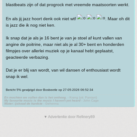
blastbeats zijn of dat progrock met vreemde maatsoorten werkt.
En als jij jazz hoort denk ook niet wtf
. Maar oh dit
is jazz die ik nog niet ken.
Ik snap dat je als je 16 bent je van je stoel af kunt vallen van
angine de poitrine, maar niet als je al 30+ bent en honderden
filmpjes over allerlei muziek op je kanaal hebt geplaatst,
geacteerde verbazing.
Dat je er blij van wordt, van wil dansen of enthousiast wordt
snap ik wel.
Bericht 5% gewijzigd door Bosbeetle op 27-05-2026 06:52:34
En mochten we vallen dan is het omhoog.
- Krang (uit: Pantani)
My favourite music is the music I haven't yet heard
- John Cage
Water: ijskoud de hardste
- Gehenna
▼ Advertentie door Refinery89