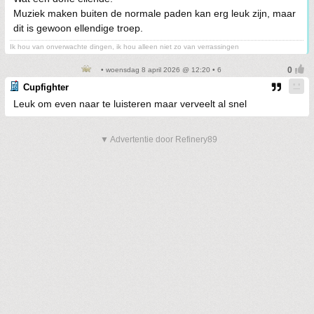
Muziek maken buiten de normale paden kan erg leuk zijn, maar
dit is gewoon ellendige troep.
Ik hou van onverwachte dingen, ik hou alleen niet zo van verrassingen
• woensdag 8 april 2026 @ 12:20 • 6
Cupfighter
Leuk om even naar te luisteren maar verveelt al snel
▼ Advertentie door Refinery89