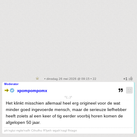
• dinsdag 26 mei 2026 @ 09:15 • 22
Moderator
xpompompomx
^(;,;)^
Het klinkt misschien allemaal heel erg origineel voor de wat
minder goed ingevoerde mensch, maar de serieuze liefhebber
heeft zoiets al een keer of tig eerder voorbij horen komen de
afgelopen 50 jaar.
ph'nglui mglw'nafh Cthulhu R'lyeh wgah'nagl fhtagn