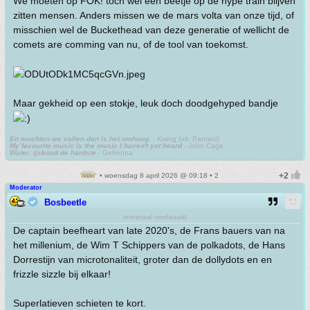
We moeten op FOK! toch wel een beetje op de hype train blijven
zitten mensen. Anders missen we de mars volta van onze tijd, of
misschien wel de Buckethead van deze generatie of wellicht de
comets are comming van nu, of de tool van toekomst.
Maar gekheid op een stokje, leuk doch doodgehyped bandje
En mochten we vallen dan is het omhoog.
- Krang (uit: Pantani)
My favourite music is the music I haven't yet heard
- John Cage
Water: ijskoud de hardste
- Gehenna
• woensdag 8 april 2026 @ 09:18 • 2
Moderator
Bosbeetle
terminaal verdwaald
De captain beefheart van late 2020's, de Frans bauers van na
het millenium, de Wim T Schippers van de polkadots, de Hans
Dorrestijn van microtonaliteit, groter dan de dollydots en en
frizzle sizzle bij elkaar!
Superlatieven schieten te kort.