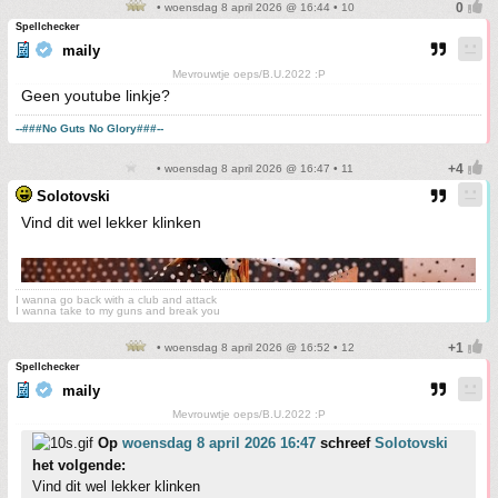
• woensdag 8 april 2026 @ 16:44 • 10
Spellchecker
maily
Mevrouwtje oeps/B.U.2022 :P
Geen youtube linkje?
--###No Guts No Glory###--
• woensdag 8 april 2026 @ 16:47 • 11
Solotovski
Vind dit wel lekker klinken
I wanna go back with a club and attack
I wanna take to my guns and break you
• woensdag 8 april 2026 @ 16:52 • 12
Spellchecker
maily
Mevrouwtje oeps/B.U.2022 :P
Op
woensdag 8 april 2026 16:47
schreef
Solotovski
het volgende:
Vind dit wel lekker klinken