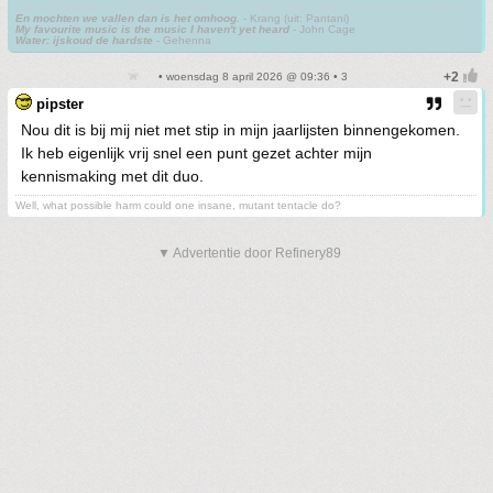
En mochten we vallen dan is het omhoog.
- Krang (uit: Pantani)
My favourite music is the music I haven't yet heard
- John Cage
Water: ijskoud de hardste
- Gehenna
• woensdag 8 april 2026 @ 09:36 • 3
pipster
Nou dit is bij mij niet met stip in mijn jaarlijsten binnengekomen.
Ik heb eigenlijk vrij snel een punt gezet achter mijn
kennismaking met dit duo.
Well, what possible harm could one insane, mutant tentacle do?
▼ Advertentie door Refinery89