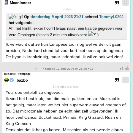
Maanlander
Lowlife
Op
donderdag 9 april 2026 21:21
schreef
TommyL0204
het volgende:
Ah, het klinkt lekker hoor! Helaas naast een kaartje gegrepen voor
Vera Groningen (binnen 2 minuten uitverkocht
)
Ik verwacht dat ze hun Europese tour nog wel verder uit gaan
breiden, Nederland stond tot voor kort niet eens op de agenda.
De hype is krankzinnig, maar inderdaad, ik wil ze ook wel zien!
• zondag 12 april 2026 @ 21:25 • 17
Redactie Frontpage
bazbo
& his rubber chicken
YouTube ontploft zo ongeveer.
Ik vind het best leuk, met die malle pakken en zo. Muzikaal is
het geinig, maar laten we het niet supervernieuwend noemen of
zo. Dat microtonale hebben ze echt niet zelf uitgevonden. Ik
hoor veel Ozrics, Buckethead, Primus, King Gizzard, Rush en
King Crimson.
Denk niet dat ik het ga kopen. Misschien als het tweede album