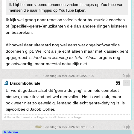
Ik blijf het een vreemd fenomeen vinden: filmpjes op YouTube van
mensen die naar filmpjes op YouTube kijken.
Ik kijk wel graag naar reaction video's door bv. muziek coaches
of (specifiek-genre-)muzikanten die dan andere dingen luisteren
en bespreken.
Alhoewel daar uiteraard nog wel eens wat ongeloofwaardigs
doorheen glipt. Wellicht als je echt alleen maar met klassiek bent
opgegroeid is '
First time listening to Toto - Africa
' ergens nog
geloofwaardig, maar meestal natuurlijk niet.
• dinsdag 26 mei 2026 @ 08:23 • 20
Discombobulate
Er wordt gedaan alsof dit 'genre-defying' is en iets compleet
nieuws, maar ik vind het wel meevallen. Het is wel leuk, maar
ook weer niet zo geweldig. Iemand die echt genre-defying is, is
bijvoorbeeld Jacob Collier.
A Robin Redbreast in a Cage Puts all Heaven in a Rage.
• dinsdag 26 mei 2026 @ 09:10 • 21
Moderator