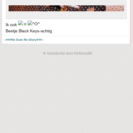
Ik ook
Beetje Black Keys-achtig
--###No Guts No Glory###--
▼ Advertentie door Refinery89