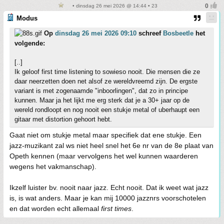
• dinsdag 26 mei 2026 @ 14:44 • 23
Modus
Op
dinsdag 26 mei 2026 09:10
schreef
Bosbeetle
het
volgende:
[..]
Ik geloof first time listening to sowieso nooit. Die mensen die ze
daar neerzetten doen net alsof ze wereldvreemd zijn. De ergste
variant is met zogenaamde "inboorlingen", dat zo in principe
kunnen. Maar ja het lijkt me erg sterk dat je a 30+ jaar op de
wereld rondloopt en nog nooit een stukje metal of uberhaupt een
gitaar met distortion gehoort hebt.
Gaat niet om stukje metal maar specifiek dat ene stukje. Een
jazz-muzikant zal ws niet heel snel het 6e nr van de 8e plaat van
Opeth kennen (maar vervolgens het wel kunnen waarderen
wegens het vakmanschap).
Ikzelf luister bv. nooit naar jazz. Echt nooit. Dat ik weet wat jazz
is, is wat anders. Maar je kan mij 10000 jazznrs voorschotelen
en dat worden echt allemaal
first times
.