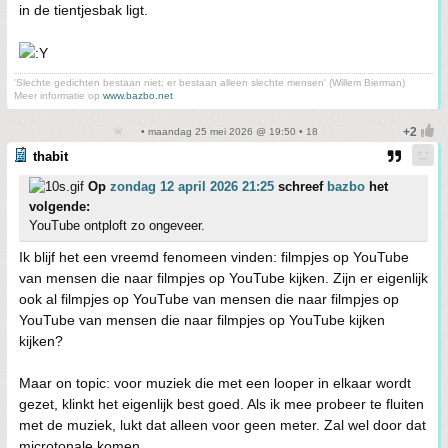
in de tientjesbak ligt.
'Slechte gedichten bestaan niet; er bestaan alleen slechte mensen' (Willem Bierman)
Meer informatie op
www.bazbo.net
• maandag 25 mei 2026 @ 19:50 • 18
thabit
Op
zondag 12 april 2026 21:25
schreef
bazbo
het
volgende:
YouTube ontploft zo ongeveer.
Ik blijf het een vreemd fenomeen vinden: filmpjes op YouTube
van mensen die naar filmpjes op YouTube kijken. Zijn er eigenlijk
ook al filmpjes op YouTube van mensen die naar filmpjes op
YouTube van mensen die naar filmpjes op YouTube kijken
kijken?
Maar on topic: voor muziek die met een looper in elkaar wordt
gezet, klinkt het eigenlijk best goed. Als ik mee probeer te fluiten
met de muziek, lukt dat alleen voor geen meter. Zal wel door dat
microtonale komen.