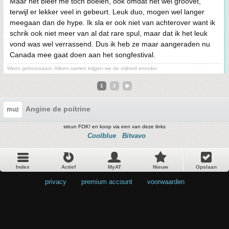
Maar het bleef me toch boeien, ook omdat het wél groovet,
terwijl er lekker veel in gebeurt. Leuk duo, mogen wel langer
meegaan dan de hype. Ik sla er ook niet van achterover want ik
schrik ook niet meer van al dat rare spul, maar dat ik het leuk
vond was wel verrassend. Dus ik heb ze maar aangeraden nu
Canada mee gaat doen aan het songfestival.
Wees gehoorzaam. Alleen samen krijgen we de vrijheid eronder.
1
2
Angine de poitrine
muz
steun FOK! en koop via een van deze links
Coolblue
Bitvavo
Index
Actief
MyAT
Nieuw
Opslaan
privacy
•
premium account
•
voorwaarden