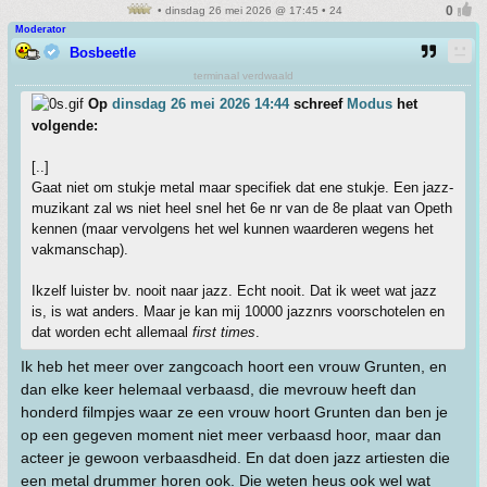
• dinsdag 26 mei 2026 @ 17:45 • 24
Moderator
Bosbeetle
terminaal verdwaald
Op
dinsdag 26 mei 2026 14:44
schreef
Modus
het
volgende:
[..]
Gaat niet om stukje metal maar specifiek dat ene stukje. Een jazz-
muzikant zal ws niet heel snel het 6e nr van de 8e plaat van Opeth
kennen (maar vervolgens het wel kunnen waarderen wegens het
vakmanschap).
Ikzelf luister bv. nooit naar jazz. Echt nooit. Dat ik weet wat jazz
is, is wat anders. Maar je kan mij 10000 jazznrs voorschotelen en
dat worden echt allemaal
first times
.
Ik heb het meer over zangcoach hoort een vrouw Grunten, en
dan elke keer helemaal verbaasd, die mevrouw heeft dan
honderd filmpjes waar ze een vrouw hoort Grunten dan ben je
op een gegeven moment niet meer verbaasd hoor, maar dan
acteer je gewoon verbaasdheid. En dat doen jazz artiesten die
een metal drummer horen ook. Die weten heus ook wel wat