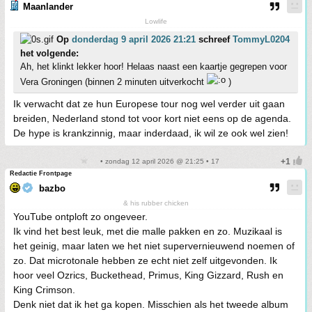
Maanlander
Lowlife
Op
donderdag 9 april 2026 21:21
schreef
TommyL0204
het volgende:
Ah, het klinkt lekker hoor! Helaas naast een kaartje gegrepen voor
Vera Groningen (binnen 2 minuten uitverkocht
)
Ik verwacht dat ze hun Europese tour nog wel verder uit gaan
breiden, Nederland stond tot voor kort niet eens op de agenda.
De hype is krankzinnig, maar inderdaad, ik wil ze ook wel zien!
• zondag 12 april 2026 @ 21:25 • 17
Redactie Frontpage
bazbo
& his rubber chicken
YouTube ontploft zo ongeveer.
Ik vind het best leuk, met die malle pakken en zo. Muzikaal is
het geinig, maar laten we het niet supervernieuwend noemen of
zo. Dat microtonale hebben ze echt niet zelf uitgevonden. Ik
hoor veel Ozrics, Buckethead, Primus, King Gizzard, Rush en
King Crimson.
Denk niet dat ik het ga kopen. Misschien als het tweede album