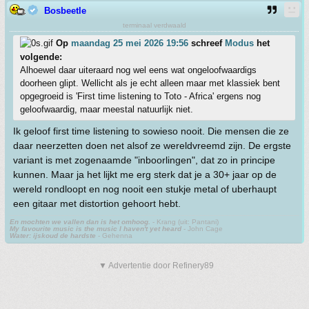
Bosbeetle
terminaal verdwaald
Op
maandag 25 mei 2026 19:56
schreef
Modus
het
volgende:
Alhoewel daar uiteraard nog wel eens wat ongeloofwaardigs
doorheen glipt. Wellicht als je echt alleen maar met klassiek bent
opgegroeid is 'First time listening to Toto - Africa' ergens nog
geloofwaardig, maar meestal natuurlijk niet.
Ik geloof first time listening to sowieso nooit. Die mensen die ze
daar neerzetten doen net alsof ze wereldvreemd zijn. De ergste
variant is met zogenaamde "inboorlingen", dat zo in principe
kunnen. Maar ja het lijkt me erg sterk dat je a 30+ jaar op de
wereld rondloopt en nog nooit een stukje metal of uberhaupt
een gitaar met distortion gehoort hebt.
En mochten we vallen dan is het omhoog.
- Krang (uit: Pantani)
My favourite music is the music I haven't yet heard
- John Cage
Water: ijskoud de hardste
- Gehenna
▼ Advertentie door Refinery89