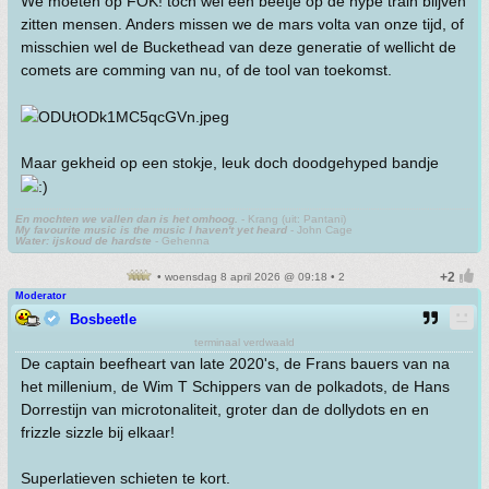
We moeten op FOK! toch wel een beetje op de hype train blijven
zitten mensen. Anders missen we de mars volta van onze tijd, of
misschien wel de Buckethead van deze generatie of wellicht de
comets are comming van nu, of de tool van toekomst.
Maar gekheid op een stokje, leuk doch doodgehyped bandje
En mochten we vallen dan is het omhoog.
- Krang (uit: Pantani)
My favourite music is the music I haven't yet heard
- John Cage
Water: ijskoud de hardste
- Gehenna
• woensdag 8 april 2026 @ 09:18 • 2
Moderator
Bosbeetle
terminaal verdwaald
De captain beefheart van late 2020's, de Frans bauers van na
het millenium, de Wim T Schippers van de polkadots, de Hans
Dorrestijn van microtonaliteit, groter dan de dollydots en en
frizzle sizzle bij elkaar!
Superlatieven schieten te kort.