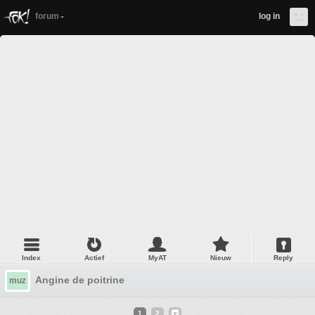
forum
log in
Index
Actief
MyAT
Nieuw
Reply
Angine de poitrine
muz
1
2