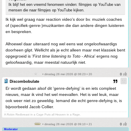
Ik blijf het een vreemd fenomeen vinden: filmpjes op YouTube van
mensen die naar filmpjes op YouTube kijken.
Ik kijk wel graag naar reaction video's door bv. muziek coaches
of (specifiek-genre-)muzikanten die dan andere dingen luisteren
en bespreken.
Alhoewel daar uiteraard nog wel eens wat ongeloofwaardigs
doorheen glipt. Wellicht als je echt alleen maar met klassiek bent
opgegroeid is '
First time listening to Toto - Africa
' ergens nog
geloofwaardig, maar meestal natuurlijk niet.
• dinsdag 26 mei 2026 @ 08:23 • 20
Discombobulate
Er wordt gedaan alsof dit 'genre-defying' is en iets compleet
nieuws, maar ik vind het wel meevallen. Het is wel leuk, maar
ook weer niet zo geweldig. Iemand die echt genre-defying is, is
bijvoorbeeld Jacob Collier.
A Robin Redbreast in a Cage Puts all Heaven in a Rage.
• dinsdag 26 mei 2026 @ 09:10 • 21
Moderator