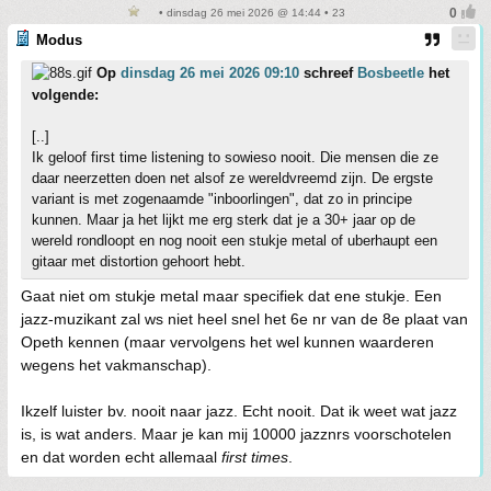
• dinsdag 26 mei 2026 @ 14:44 • 23
Modus
Op
dinsdag 26 mei 2026 09:10
schreef
Bosbeetle
het
volgende:
[..]
Ik geloof first time listening to sowieso nooit. Die mensen die ze
daar neerzetten doen net alsof ze wereldvreemd zijn. De ergste
variant is met zogenaamde "inboorlingen", dat zo in principe
kunnen. Maar ja het lijkt me erg sterk dat je a 30+ jaar op de
wereld rondloopt en nog nooit een stukje metal of uberhaupt een
gitaar met distortion gehoort hebt.
Gaat niet om stukje metal maar specifiek dat ene stukje. Een
jazz-muzikant zal ws niet heel snel het 6e nr van de 8e plaat van
Opeth kennen (maar vervolgens het wel kunnen waarderen
wegens het vakmanschap).
Ikzelf luister bv. nooit naar jazz. Echt nooit. Dat ik weet wat jazz
is, is wat anders. Maar je kan mij 10000 jazznrs voorschotelen
en dat worden echt allemaal
first times
.