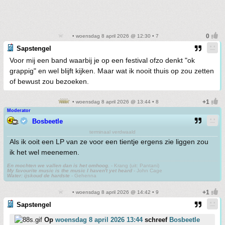
• woensdag 8 april 2026 @ 12:30 • 7
Sapstengel
Voor mij een band waarbij je op een festival ofzo denkt "ok
grappig" en wel blijft kijken. Maar wat ik nooit thuis op zou zetten
of bewust zou bezoeken.
• woensdag 8 april 2026 @ 13:44 • 8
Moderator
Bosbeetle
terminaal verdwaald
Als ik ooit een LP van ze voor een tientje ergens zie liggen zou
ik het wel meenemen.
En mochten we vallen dan is het omhoog.
- Krang (uit: Pantani)
My favourite music is the music I haven't yet heard
- John Cage
Water: ijskoud de hardste
- Gehenna
• woensdag 8 april 2026 @ 14:42 • 9
Sapstengel
Op
woensdag 8 april 2026 13:44
schreef
Bosbeetle