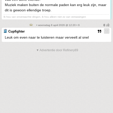
Muziek maken buiten de normale paden kan erg leuk zijn, maar
dit is gewoon ellendige troep.
Ik hou van onverwachte dingen, ik hou alleen niet zo van verrassingen
• woensdag 8 april 2026 @ 12:20 • 6
Cupfighter
Leuk om even naar te luisteren maar verveelt al snel
▼ Advertentie door Refinery89