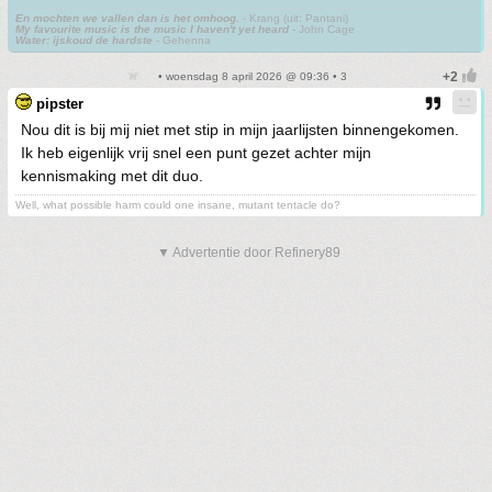
En mochten we vallen dan is het omhoog.
- Krang (uit: Pantani)
My favourite music is the music I haven't yet heard
- John Cage
Water: ijskoud de hardste
- Gehenna
• woensdag 8 april 2026 @ 09:36 • 3
pipster
Nou dit is bij mij niet met stip in mijn jaarlijsten binnengekomen.
Ik heb eigenlijk vrij snel een punt gezet achter mijn
kennismaking met dit duo.
Well, what possible harm could one insane, mutant tentacle do?
▼ Advertentie door Refinery89