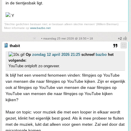
in de tientjesbak ligt.
'Slechte gedichten bestaan niet; er bestaan alleen slechte mensen' (Willem Bierman)
Meer informatie op
www.bazbo.net
• maandag 25 mei 2026 @ 19:50 • 18
thabit
Op
zondag 12 april 2026 21:25
schreef
bazbo
het
volgende:
YouTube ontploft zo ongeveer.
Ik blijf het een vreemd fenomeen vinden: filmpjes op YouTube
van mensen die naar filmpjes op YouTube kijken. Zijn er eigenlijk
ook al filmpjes op YouTube van mensen die naar filmpjes op
YouTube van mensen die naar filmpjes op YouTube kijken
kijken?
Maar on topic: voor muziek die met een looper in elkaar wordt
gezet, klinkt het eigenlijk best goed. Als ik mee probeer te fluiten
met de muziek, lukt dat alleen voor geen meter. Zal wel door dat
microtonale komen.