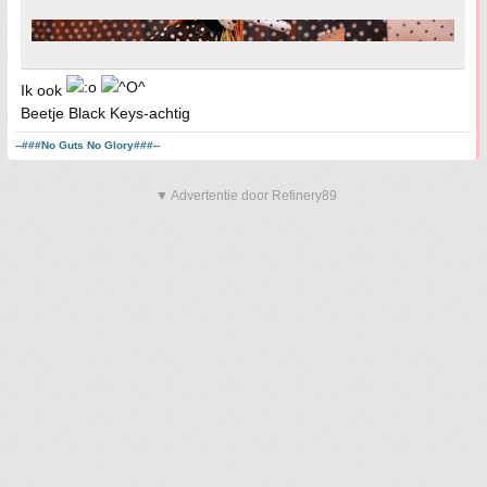
Ik ook
Beetje Black Keys-achtig
--###No Guts No Glory###--
▼ Advertentie door Refinery89