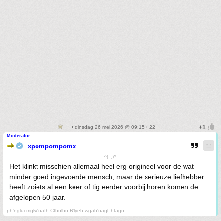
• dinsdag 26 mei 2026 @ 09:15 • 22
Moderator
xpompompomx
^(;,;)^
Het klinkt misschien allemaal heel erg origineel voor de wat
minder goed ingevoerde mensch, maar de serieuze liefhebber
heeft zoiets al een keer of tig eerder voorbij horen komen de
afgelopen 50 jaar.
ph'nglui mglw'nafh Cthulhu R'lyeh wgah'nagl fhtagn