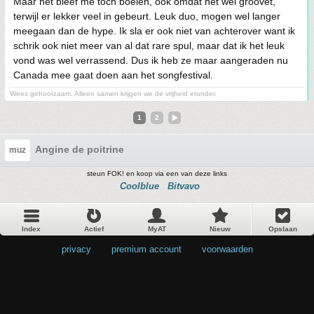
Maar het bleef me toch boeien, ook omdat het wél groovet,
terwijl er lekker veel in gebeurt. Leuk duo, mogen wel langer
meegaan dan de hype. Ik sla er ook niet van achterover want ik
schrik ook niet meer van al dat rare spul, maar dat ik het leuk
vond was wel verrassend. Dus ik heb ze maar aangeraden nu
Canada mee gaat doen aan het songfestival.
Wees gehoorzaam. Alleen samen krijgen we de vrijheid eronder.
1
2
Angine de poitrine
muz
steun FOK! en koop via een van deze links
Coolblue
Bitvavo
Index
Actief
MyAT
Nieuw
Opslaan
privacy
•
premium account
•
voorwaarden