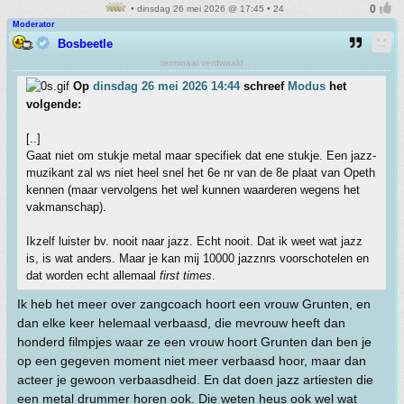
• dinsdag 26 mei 2026 @ 17:45 • 24
Moderator
Bosbeetle
terminaal verdwaald
Op
dinsdag 26 mei 2026 14:44
schreef
Modus
het
volgende:
[..]
Gaat niet om stukje metal maar specifiek dat ene stukje. Een jazz-
muzikant zal ws niet heel snel het 6e nr van de 8e plaat van Opeth
kennen (maar vervolgens het wel kunnen waarderen wegens het
vakmanschap).
Ikzelf luister bv. nooit naar jazz. Echt nooit. Dat ik weet wat jazz
is, is wat anders. Maar je kan mij 10000 jazznrs voorschotelen en
dat worden echt allemaal
first times
.
Ik heb het meer over zangcoach hoort een vrouw Grunten, en
dan elke keer helemaal verbaasd, die mevrouw heeft dan
honderd filmpjes waar ze een vrouw hoort Grunten dan ben je
op een gegeven moment niet meer verbaasd hoor, maar dan
acteer je gewoon verbaasdheid. En dat doen jazz artiesten die
een metal drummer horen ook. Die weten heus ook wel wat