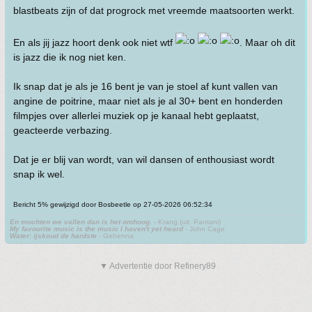
blastbeats zijn of dat progrock met vreemde maatsoorten werkt.
En als jij jazz hoort denk ook niet wtf
. Maar oh dit
is jazz die ik nog niet ken.
Ik snap dat je als je 16 bent je van je stoel af kunt vallen van
angine de poitrine, maar niet als je al 30+ bent en honderden
filmpjes over allerlei muziek op je kanaal hebt geplaatst,
geacteerde verbazing.
Dat je er blij van wordt, van wil dansen of enthousiast wordt
snap ik wel.
Bericht 5% gewijzigd door Bosbeetle op 27-05-2026 06:52:34
En mochten we vallen dan is het omhoog.
- Krang (uit: Pantani)
My favourite music is the music I haven't yet heard
- John Cage
Water: ijskoud de hardste
- Gehenna
▼ Advertentie door Refinery89