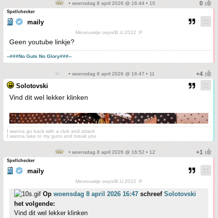
• woensdag 8 april 2026 @ 16:44 • 10
Spellchecker
maily
Mevrouwtje oeps/B.U.2022 :P
Geen youtube linkje?
--###No Guts No Glory###--
• woensdag 8 april 2026 @ 16:47 • 11
Solotovski
Vind dit wel lekker klinken
I wanna go back with a club and attack
I wanna take to my guns and break you
• woensdag 8 april 2026 @ 16:52 • 12
Spellchecker
maily
Mevrouwtje oeps/B.U.2022 :P
Op
woensdag 8 april 2026 16:47
schreef
Solotovski
het volgende:
Vind dit wel lekker klinken