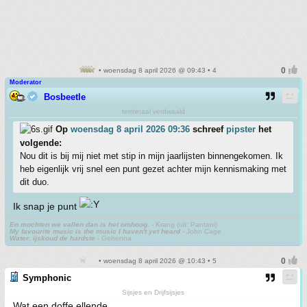
• woensdag 8 april 2026 @ 09:43 • 4
Moderator
Bosbeetle
terminaal verdwaald
Op
woensdag 8 april 2026 09:36
schreef
pipster
het
volgende:
Nou dit is bij mij niet met stip in mijn jaarlijsten binnengekomen. Ik
heb eigenlijk vrij snel een punt gezet achter mijn kennismaking met
dit duo.
Ik snap je punt
En mochten we vallen dan is het omhoog.
- Krang (uit: Pantani)
My favourite music is the music I haven't yet heard
- John Cage
Water: ijskoud de hardste
- Gehenna
• woensdag 8 april 2026 @ 10:43 • 5
Symphonic
Sijsjes en Drijfsijsjes
Wat een doffe ellende.