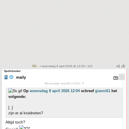
• woensdag 8 april 2026 @ 12:05 • 110
Spellchecker
maily
Mevrouwtje oeps/B.U.2022 :P
Op
woensdag 8 april 2026 12:04
schreef
gianni61
het
volgende:
[..]
zijn er al kruidnoten?
Altijd toch?