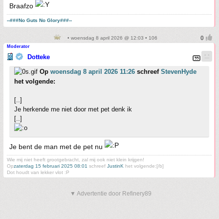
Braafzo
--###No Guts No Glory###--
• woensdag 8 april 2026 @ 12:03 • 106
Moderator
Dotteke
Op
woensdag 8 april 2026 11:26
schreef
StevenHyde
het volgende:
[..]
Je herkende me niet door met pet denk ik
[..]
Je bent de man met de pet nu
Wie mij niet heeft grootgebracht, zal mij ook niet klein krijgen!
Op
zaterdag 15 februari 2025 08:01
schreef
JustinK
het volgende:[/b]
Dot houdt van lekker vlot :P
▼ Advertentie door Refinery89