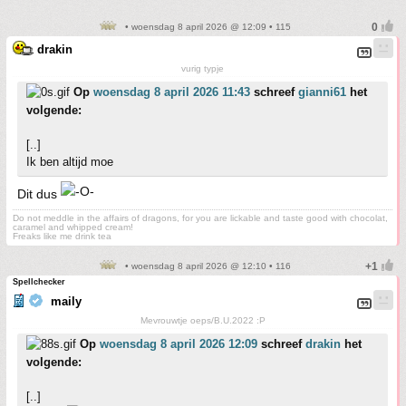
• woensdag 8 april 2026 @ 12:09 • 115
drakin
vurig typje
Op
woensdag 8 april 2026 11:43
schreef
gianni61
het
volgende:
[..]
Ik ben altijd moe
Dit dus
Do not meddle in the affairs of dragons, for you are lickable and taste good with chocolat,
caramel and whipped cream!
Freaks like me drink tea
• woensdag 8 april 2026 @ 12:10 • 116
Spellchecker
maily
Mevrouwtje oeps/B.U.2022 :P
Op
woensdag 8 april 2026 12:09
schreef
drakin
het
volgende:
[..]