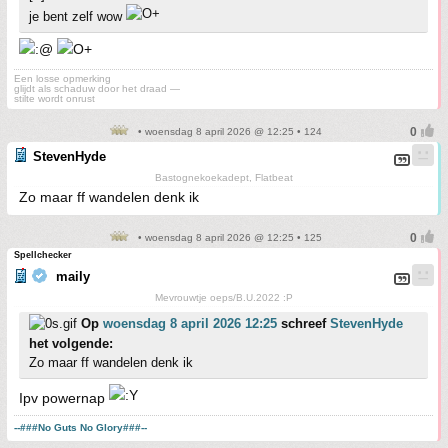
je bent zelf wow
Een losse opmerking
glijdt als schaduw door het draad —
stilte wordt onrust
• woensdag 8 april 2026 @ 12:25 • 124
StevenHyde
Bastognekoekadept, Flatbeat
Zo maar ff wandelen denk ik
• woensdag 8 april 2026 @ 12:25 • 125
Spellchecker
maily
Mevrouwtje oeps/B.U.2022 :P
Op
woensdag 8 april 2026 12:25
schreef
StevenHyde
het volgende:
Zo maar ff wandelen denk ik
Ipv powernap
--###No Guts No Glory###--