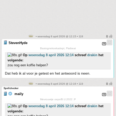
• woensdag 8 april 2026 @ 12:15 • 118
StevenHyde
Bastognekoekadept, Flatbeat
Op
woensdag 8 april 2026 12:14
schreef
drakin
het
volgende:
zou nog een koffie helpen?
Dat heb ik al voor je getest en het antwoord is neen.
• woensdag 8 april 2026 @ 12:16 • 119
Spellchecker
maily
Mevrouwtje oeps/B.U.2022 :P
Op
woensdag 8 april 2026 12:14
schreef
drakin
het
volgende: