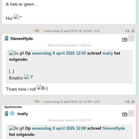
ik heb er geen ..
Hoi
• woensdag 8 april 2026 @ 12:08 • 113
StevenHyde
Bastognekoekadept, Flatbeat
Op
woensdag 8 april 2026 12:02
schreef
maily
het
volgende:
[..]
Braafzo
Thats how i roll
• woensdag 8 april 2026 @ 12:08 • 114
Spellchecker
maily
Mevrouwtje oeps/B.U.2022 :P
Op
woensdag 8 april 2026 12:08
schreef
StevenHyde
het volgende: