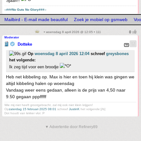
Sjaan!!
--###No Guts No Glory###--
Mailbird - E-mail made beautiful
Zoek je mobiel op gsmweb
Voo
• woensdag 8 april 2026 @ 12:05 • 111
Moderator
Dotteke
Op
woensdag 8 april 2026 12:04
schreef
greysbones
het volgende:
Ik zeg tijd voor een broodje
Heb net kibbeling op. Max is hier en toen hij klein was gingen we
altijd kibbeling halen op woensdag
Vandaag weer eens gedaan, alleen is de prijs van 4,50 naar
9.50 gegaan pppfffff
Wie mij niet heeft grootgebracht, zal mij ook niet klein krijgen!
Op
zaterdag 15 februari 2025 08:01
schreef
JustinK
het volgende:[/b]
Dot houdt van lekker vlot :P
▼ Advertentie door Refinery89