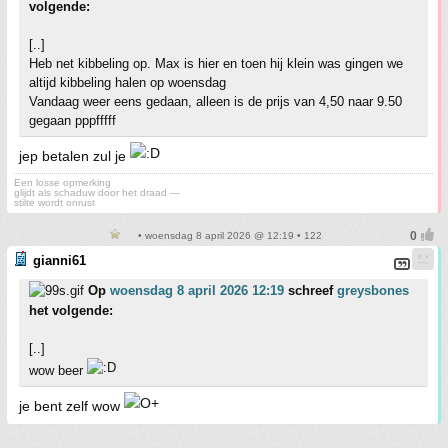
volgende:
[..]
Heb net kibbeling op. Max is hier en toen hij klein was gingen we
altijd kibbeling halen op woensdag
Vandaag weer eens gedaan, alleen is de prijs van 4,50 naar 9.50
gegaan pppfffff
jep betalen zul je
Een losse opmerking
glijdt als schaduw door het draad —
stilte wordt onrust
• woensdag 8 april 2026 @ 12:19 • 122
gianni61
Op
woensdag 8 april 2026 12:19
schreef
greysbones
het volgende:
[..]
wow beer
je bent zelf wow