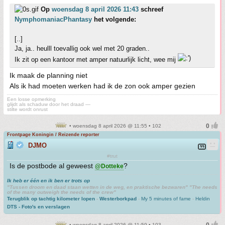
Op
woensdag 8 april 2026 11:43
schreef
NymphomaniacPhantasy
het volgende:
[..]
Ja, ja.. heulll toevallig ook wel met 20 graden..
Ik zit op een kantoor met amper natuurlijk licht, wee mij
Ik maak de planning niet
Als ik had moeten werken had ik de zon ook amper gezien
Een losse opmerking
glijdt als schaduw door het draad —
stilte wordt onrust
• woensdag 8 april 2026 @ 11:55 • 102
Frontpage Koningin / Reizende reporter
DJMO
#trut
Is de postbode al geweest
?
@Dotteke
Ik heb er één en ik ben er trots op
"Tussen droom en daad staan wetten in de weg, en praktische bezwaren" "The needs
of the many outweigh the needs of the crew"
Terugblik op tachtig kilometer lopen
-
Westerborkpad
-
My 5 minutes of fame
-
Heldin
DTS - Foto's en verslagen
• woensdag 8 april 2026 @ 11:59 • 103