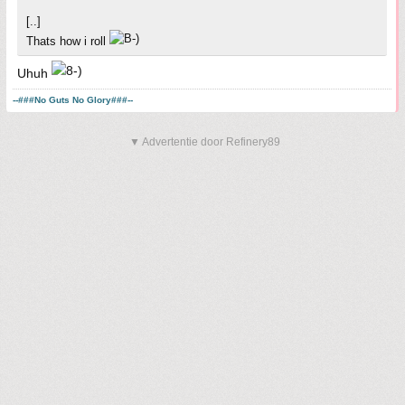
[..]
Thats how i roll
Uhuh
--###No Guts No Glory###--
▼ Advertentie door Refinery89