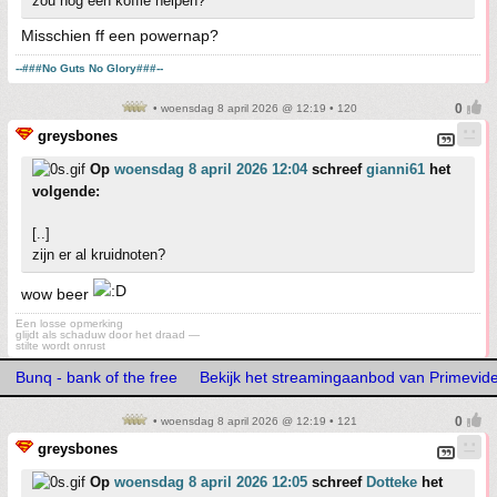
zou nog een koffie helpen?
Misschien ff een powernap?
--###No Guts No Glory###--
• woensdag 8 april 2026 @ 12:19 • 120
greysbones
Op
woensdag 8 april 2026 12:04
schreef
gianni61
het
volgende:
[..]
zijn er al kruidnoten?
wow beer
Een losse opmerking
glijdt als schaduw door het draad —
stilte wordt onrust
Bunq - bank of the free
Bekijk het streamingaanbod van Primevid
• woensdag 8 april 2026 @ 12:19 • 121
greysbones
Op
woensdag 8 april 2026 12:05
schreef
Dotteke
het