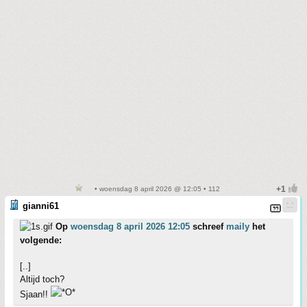
• woensdag 8 april 2026 @ 12:05 • 112
gianni61
Op
woensdag 8 april 2026 12:05
schreef
maily
het
volgende:
[..]
Altijd toch?
Sjaan!!