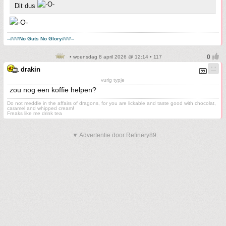
Dit dus
--###No Guts No Glory###--
• woensdag 8 april 2026 @ 12:14 • 117
drakin
vurig typje
zou nog een koffie helpen?
Do not meddle in the affairs of dragons, for you are lickable and taste good with chocolat,
caramel and whipped cream!
Freaks like me drink tea
▼ Advertentie door Refinery89