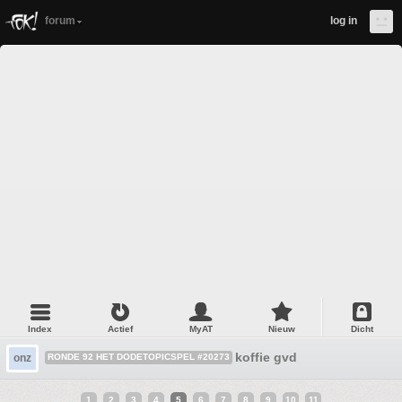
forum
log in
Index
Actief
MyAT
Nieuw
Dicht
koffie gvd
onz
RONDE 92 HET DODETOPICSPEL #20273
1
2
3
4
5
6
7
8
9
10
11