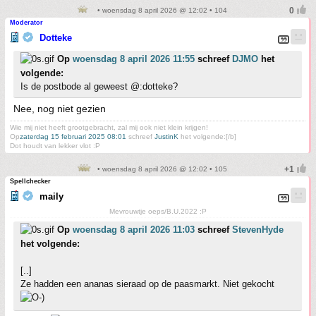
• woensdag 8 april 2026 @ 12:02 • 104
Moderator
Dotteke
Op
woensdag 8 april 2026 11:55
schreef
DJMO
het
volgende:
Is de postbode al geweest @:dotteke?
Nee, nog niet gezien
Wie mij niet heeft grootgebracht, zal mij ook niet klein krijgen!
Op
zaterdag 15 februari 2025 08:01
schreef
JustinK
het volgende:[/b]
Dot houdt van lekker vlot :P
• woensdag 8 april 2026 @ 12:02 • 105
Spellchecker
maily
Mevrouwtje oeps/B.U.2022 :P
Op
woensdag 8 april 2026 11:03
schreef
StevenHyde
het volgende:
[..]
Ze hadden een ananas sieraad op de paasmarkt. Niet gekocht