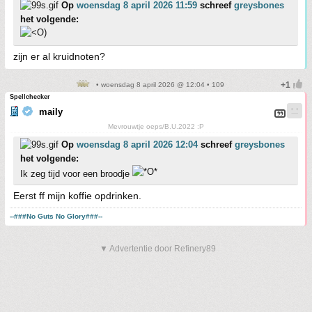
Op
woensdag 8 april 2026 11:59
schreef
greysbones
het volgende:
zijn er al kruidnoten?
• woensdag 8 april 2026 @ 12:04 • 109
Spellchecker
maily
Mevrouwtje oeps/B.U.2022 :P
Op
woensdag 8 april 2026 12:04
schreef
greysbones
het volgende:
Ik zeg tijd voor een broodje
Eerst ff mijn koffie opdrinken.
--###No Guts No Glory###--
▼ Advertentie door Refinery89