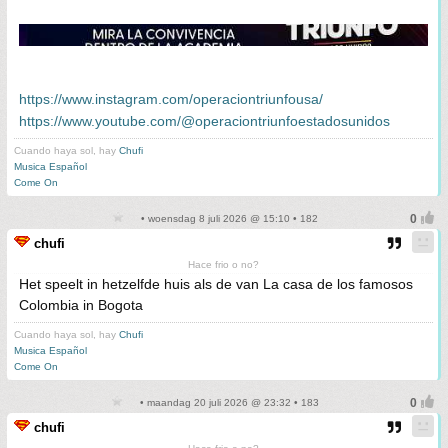
https://www.instagram.com/operaciontriunfousa/
https://www.youtube.com/@operaciontriunfoestadosunidos
Cuando haya sol, hay
Chufi
Musica Español
Come On
• woensdag 8 juli 2026 @ 15:10 • 182
chufi
Hace frio o no?
Het speelt in hetzelfde huis als de van La casa de los famosos
Colombia in Bogota
Cuando haya sol, hay
Chufi
Musica Español
Come On
• maandag 20 juli 2026 @ 23:32 • 183
chufi