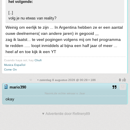
het volgende:
[..]
volg je nu etwas van reality?
Weinig om eerlijk te zijn ... In Argentina hebben ze er een aantal
ouwe deelnemers( van andere jaren) in gegooid ,,,
zag ik laatst... te veel pogingen volgens mij om het programma
te redden ..... loopt inmiddels al bijna een half jaar of meer ...
heel af en toe kijk ik een YT
Cuando haya sol, hay
Chufi
Musica Español
Come On
• zaterdag 8 augustus 2026 @ 00:29 • 186
mario390
Naomi,de echte winaar v. Jaar
okay
▼ Advertentie door Refinery89