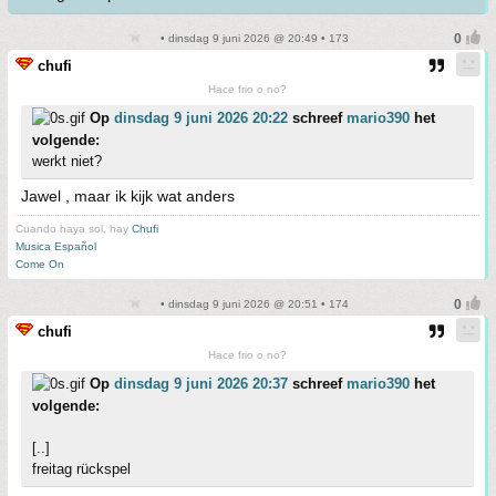
• dinsdag 9 juni 2026 @ 20:49 • 173
chufi
Hace frio o no?
Op
dinsdag 9 juni 2026 20:22
schreef
mario390
het
volgende:
werkt niet?
Jawel , maar ik kijk wat anders
Cuando haya sol, hay
Chufi
Musica Español
Come On
• dinsdag 9 juni 2026 @ 20:51 • 174
chufi
Hace frio o no?
Op
dinsdag 9 juni 2026 20:37
schreef
mario390
het
volgende:
[..]
freitag rückspel