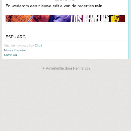
Hace frio o no?
En wederom een nieuwe editie van de broertjes twin
ESP - ARG
Cuando haya sol, hay
Chufi
Musica Español
Come On
▼ Advertentie door Refinery89