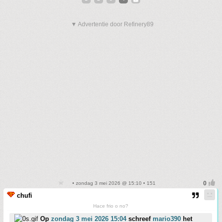
▼ Advertentie door Refinery89
• zondag 3 mei 2026 @ 15:10 • 151
chufi
Hace frio o no?
Op
zondag 3 mei 2026 15:04
schreef
mario390
het