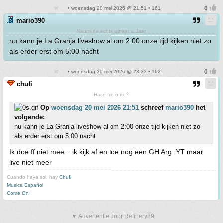
• woensdag 20 mei 2026 @ 21:51 • 161
mario390
Naomi,de echte winaar v. Jaar
nu kann je La Granja liveshow al om 2:00 onze tijd kijken niet zo
als erder erst om 5:00 nacht
• woensdag 20 mei 2026 @ 23:32 • 162
chufi
Hace frio o no?
Op
woensdag 20 mei 2026 21:51
schreef
mario390
het
volgende:
nu kann je La Granja liveshow al om 2:00 onze tijd kijken niet zo
als erder erst om 5:00 nacht
Ik doe ff niet mee... ik kijk af en toe nog een GH Arg. YT maar
live niet meer
Cuando haya sol, hay
Chufi
Musica Español
Come On
▼ Advertentie door Refinery89