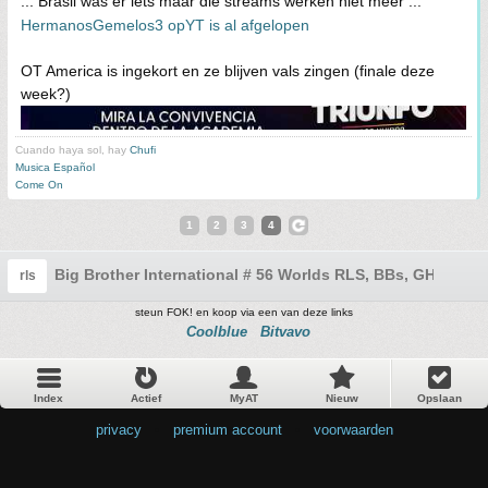
... Brasil was er iets maar die streams werken niet meer ...
HermanosGemelos3 opYT is al afgelopen
OT America is ingekort en ze blijven vals zingen (finale deze
week?)
Cuando haya sol, hay
Chufi
Musica Español
Come On
1
2
3
4
Big Brother International # 56 Worlds RLS, BBs, GH, GF, O
rls
steun FOK! en koop via een van deze links
Coolblue
Bitvavo
Index
Actief
MyAT
Nieuw
Opslaan
privacy
•
premium account
•
voorwaarden