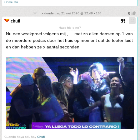
Come On
• donderdag 21 mei 2026 @ 22:48 • 164
chufi
Hace frio o no?
Nu een weekproef volgens mij ,.... met zn allen dansen op 1 van
de meerdere podias door het huis op moment dat de toeter luidt
en dan hebben ze x aantal seconden
Cuando haya sol, hay
Chufi