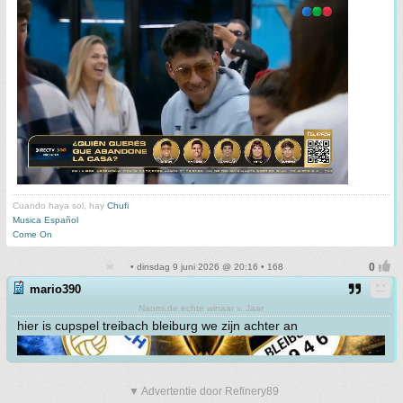
Cuando haya sol, hay
Chufi
Musica Español
Come On
• dinsdag 9 juni 2026 @ 20:16 • 168
mario390
Naomi,de echte winaar v. Jaar
hier is cupspel treibach bleiburg we zijn achter an
▼ Advertentie door Refinery89