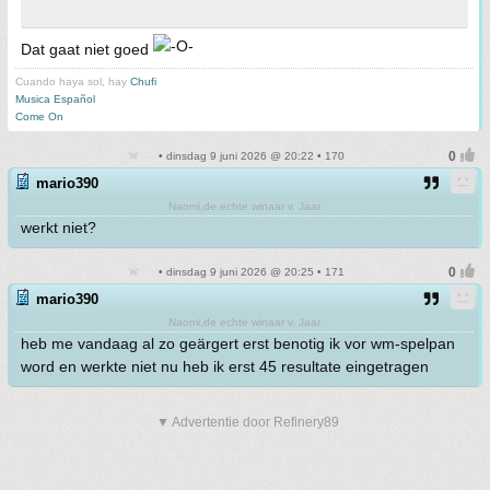
Dat gaat niet goed
Cuando haya sol, hay
Chufi
Musica Español
Come On
• dinsdag 9 juni 2026 @ 20:22 • 170
mario390
Naomi,de echte winaar v. Jaar
werkt niet?
• dinsdag 9 juni 2026 @ 20:25 • 171
mario390
Naomi,de echte winaar v. Jaar
heb me vandaag al zo geärgert erst benotig ik vor wm-spelpan
word en werkte niet nu heb ik erst 45 resultate eingetragen
▼ Advertentie door Refinery89