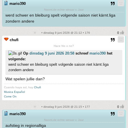
mario390
Naomi,de echte winaar v. Jaar
werd schwer en bleiburg spelt volgende saison niet kärnt.liga
zondern andere
• dinsdag 9 juni 2026 @ 21:12 • 176
chufi
Hace frio o no?
Op
dinsdag 9 juni 2026 20:58
schreef
mario390
het
volgende:
werd schwer en bleiburg spelt volgende saison niet kärnt.liga
zondern andere
Wat spelen jullie dan?
Cuando haya sol, hay
Chufi
Musica Español
Come On
• dinsdag 9 juni 2026 @ 21:15 • 177
mario390
Naomi,de echte winaar v. Jaar
aufstieg in regionalliga