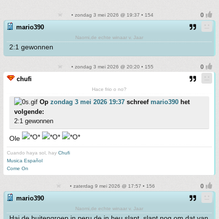
• zondag 3 mei 2026 @ 19:37 • 154
mario390
Naomi,de echte winaar v. Jaar
2:1 gewonnen
• zondag 3 mei 2026 @ 20:20 • 155
chufi
Hace frio o no?
Op
zondag 3 mei 2026 19:37
schreef
mario390
het
volgende:
2:1 gewonnen
Ole
Cuando haya sol, hay
Chufi
Musica Español
Come On
• zaterdag 9 mei 2026 @ 17:57 • 156
mario390
Naomi,de echte winaar v. Jaar
Hai de buitengroep in peru de in heu slapt, slapt nog om dat van