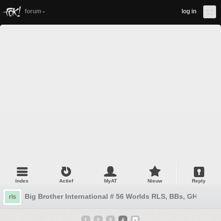
forum
log in
Index
Actief
MyAT
Nieuw
Reply
Big Brother International # 56 Worlds RLS, BBs, GH, GF, O
rls
1
2
3
4