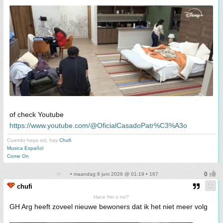
of check Youtube
https://www.youtube.com/@OficialCasadoPatr%C3%A3o
Cuando haya sol, hay
Chufi
Musica Español
Come On
• maandag 8 juni 2026 @ 01:19 • 167
chufi
Hace frio o no?
GH Arg heeft zoveel nieuwe bewoners dat ik het niet meer volg