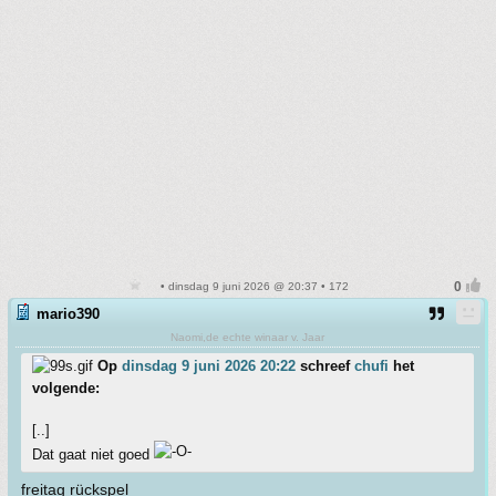
• dinsdag 9 juni 2026 @ 20:37 • 172
mario390
Naomi,de echte winaar v. Jaar
Op
dinsdag 9 juni 2026 20:22
schreef
chufi
het
volgende:
[..]
Dat gaat niet goed
freitag rückspel