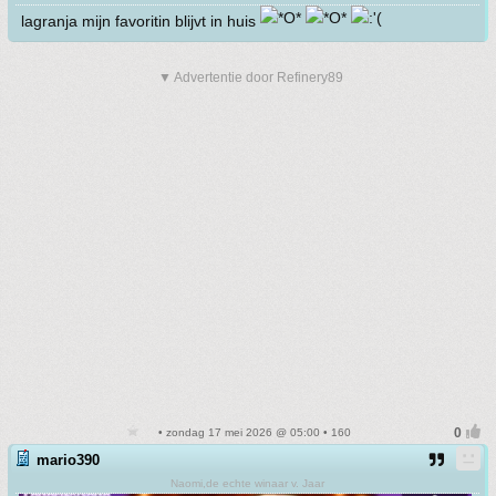
lagranja mijn favoritin blijvt in huis
▼ Advertentie door Refinery89
• zondag 17 mei 2026 @ 05:00 • 160
mario390
Naomi,de echte winaar v. Jaar