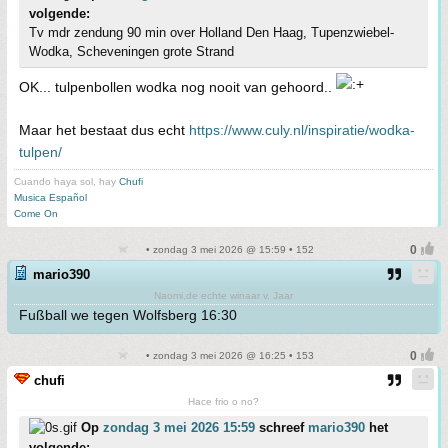
volgende:
Tv mdr zendung 90 min over Holland Den Haag, Tupenzwiebel-
Wodka, Scheveningen grote Strand
OK... tulpenbollen wodka nog nooit van gehoord..
Maar het bestaat dus echt
https://www.culy.nl/inspiratie/wodka-
tulpen/
Cuando haya sol, hay
Chufi
Musica Español
Come On
• zondag 3 mei 2026 @ 15:59 • 152
mario390
Naomi,de echte winaar v. Jaar
Fußball we tegen Wolfsberg 16:30
• zondag 3 mei 2026 @ 16:25 • 153
chufi
Hace frio o no?
Op
zondag 3 mei 2026 15:59
schreef
mario390
het
volgende: