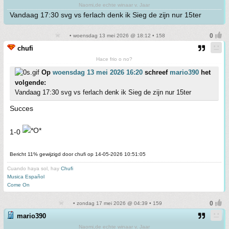
Naomi,de echte winaar v. Jaar
Vandaag 17:30 svg vs ferlach denk ik Sieg de zijn nur 15ter
• woensdag 13 mei 2026 @ 18:12 • 158
chufi
Hace frio o no?
Op
woensdag 13 mei 2026 16:20
schreef
mario390
het
volgende:
Vandaag 17:30 svg vs ferlach denk ik Sieg de zijn nur 15ter
Succes
1-0
Bericht 11% gewijzigd door chufi op 14-05-2026 10:51:05
Cuando haya sol, hay
Chufi
Musica Español
Come On
• zondag 17 mei 2026 @ 04:39 • 159
mario390
Naomi,de echte winaar v. Jaar