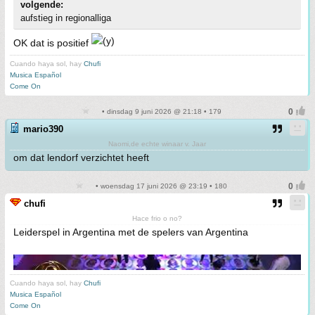
volgende:
aufstieg in regionalliga
OK dat is positief
Cuando haya sol, hay
Chufi
Musica Español
Come On
• dinsdag 9 juni 2026 @ 21:18 • 179
mario390
Naomi,de echte winaar v. Jaar
om dat lendorf verzichtet heeft
• woensdag 17 juni 2026 @ 23:19 • 180
chufi
Hace frio o no?
Leiderspel in Argentina met de spelers van Argentina
Cuando haya sol, hay
Chufi
Musica Español
Come On