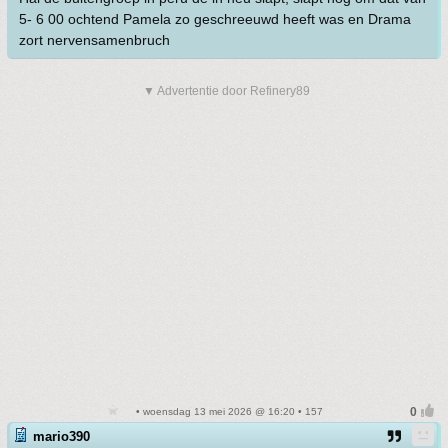
5- 6 00 ochtend Pamela zo geschreeuwd heeft was en Drama
zort nervensamenbruch
▼ Advertentie door Refinery89
• woensdag 13 mei 2026 @ 16:20 • 157
mario390