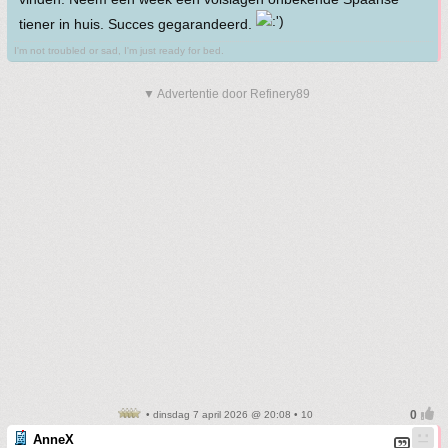
tiener in huis. Succes gegarandeerd.
I'm not troubled or sad, I'm just ready for bed.
▼ Advertentie door Refinery89
• dinsdag 7 april 2026 @ 20:08 • 10
AnneX