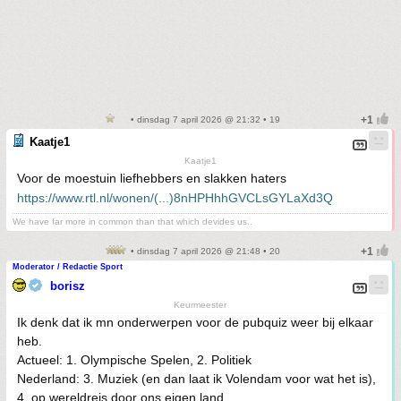
• dinsdag 7 april 2026 @ 21:32 • 19
Kaatje1
Kaatje1
Voor de moestuin liefhebbers en slakken haters
https://www.rtl.nl/wonen/(...)8nHPHhhGVCLsGYLaXd3Q
We have far more in common than that which devides us..
• dinsdag 7 april 2026 @ 21:48 • 20
Moderator / Redactie Sport
borisz
Keurmeester
Ik denk dat ik mn onderwerpen voor de pubquiz weer bij elkaar
heb.
Actueel: 1. Olympische Spelen, 2. Politiek
Nederland: 3. Muziek (en dan laat ik Volendam voor wat het is),
4. op wereldreis door ons eigen land