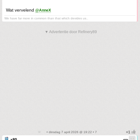
Wat vervelend
@AnneX
We have far more in common than that which devides us..
▼ Advertentie door Refinery89
• dinsdag 7 april 2026 @ 19:22 • 7
z80