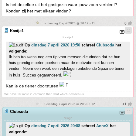
Is het dezelfde uit het gastgezin waar jouw zoon verbleef?
Konden zij het met elkaar vinden?
• dinsdag 7 april 2026 @ 20:17 • 11
Kaatje1
Kaatje1
Op
dinsdag 7 april 2026 19:50
schreef
Clubsoda
het
volgende:
Ik heb trouwens nog een tip voor mensen die vinden dat ze hun
huis grondig moeten poetsen maar de motivatie niet kunnen
vinden. Neem een week een volslagen onbekende Spaanse tiener
in huis. Succes gegarandeerd.
Kan je de tiener doorsturen
We have far more in common than that which devides us..
• dinsdag 7 april 2026 @ 20:20 • 12
Clubsoda
*zing*
Op
dinsdag 7 april 2026 20:08
schreef
AnneX
het
volgende: