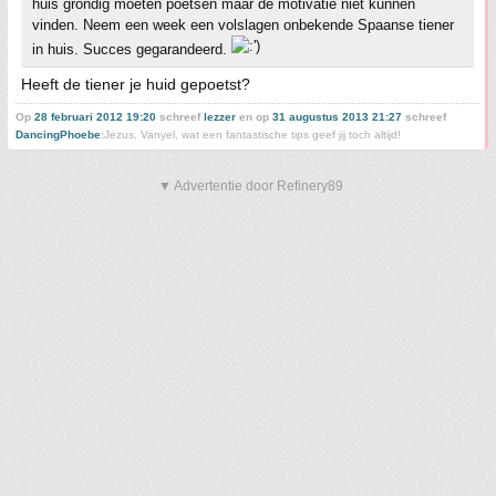
huis grondig moeten poetsen maar de motivatie niet kunnen
vinden. Neem een week een volslagen onbekende Spaanse tiener
in huis. Succes gegarandeerd.
Heeft de tiener je huid gepoetst?
Op
28 februari 2012 19:20
schreef
lezzer
en op
31 augustus 2013 21:27
schreef
DancingPhoebe
:
Jezus, Vanyel, wat een fantastische tips geef jij toch altijd!
▼ Advertentie door Refinery89