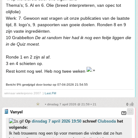
Thema's; 5. AI en 6. Olie (breed interpreteren, van opec tot
olijfolie)
Werk: 7. Gewoon wat vragen uit onze publicaties van de laatste
tijd, 8. logo's, 9. paspoorten van goeie doelen. Ronden 8 en 9
zijn vaste ingrediënten.
10 Grabbelton
De at random hier had ik nog een feitje liggen die
in de Quiz moest.
Ronde 1 en 2 zijn al af.
3 en 4 schieten op.
Rest komt nog wel. Heb nog twee weken
Bericht 9% gewijzigd door borisz op 07-04-2026 21:54:55
winnaar wielerprono 2007 :)
Last.FM
• dinsdag 7 april 2026 @ 21:59 • 21
Vanyel
Op
dinsdag 7 april 2026 19:50
schreef
Clubsoda
het
volgende:
Ik heb trouwens nog een tip voor mensen die vinden dat ze hun