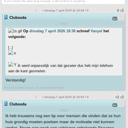
If you torture the data long enough, it will confess to anything.
• dinsdag 7 april 2026 @ 19:48 • 8
Clubsoda
*zing*
Op
dinsdag 7 april 2026 18:38
schreef
Vanyel
het
volgende:
[..]
ik werd onpasselijk van dat gezwier dus heb mijn telefoon
aan de kant gesmeten.
Verstandig!
I'm not troubled or sad, I'm just ready for bed.
• dinsdag 7 april 2026 @ 19:50 • 9
Clubsoda
*zing*
Ik heb trouwens nog een tip voor mensen die vinden dat ze hun
huis grondig moeten poetsen maar de motivatie niet kunnen
vinden. Neem een week een volslagen onbekende Spaanse