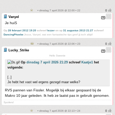
• dinsdag 7 april 2026 @ 22:00 • 22
Vanyel
Je huiS
Op
28 februari 2012 19:20
schreef
lezzer
en op
31 augustus 2013 21:27
schreef
DancingPhoebe
:
Jezus, Vanyel, wat een fantastische tips geef jij toch altijd!
• dinsdag 7 april 2026 @ 22:06 • 23
Lucky_Strike
Hello Sweetie
Op
dinsdag 7 april 2026 21:29
schreef
Kaatje1
het
volgende:
[..]
Je hebt het vast wel ergens gezegd maar welke?
RVS pannen van Fissler. Mogelijk bij elkaar gespaard bij de
Makro 10 jaar geleden. Ik heb ze laatst pas in gebruik genomen.
Spoilers!
• dinsdag 7 april 2026 @ 22:13 • 24