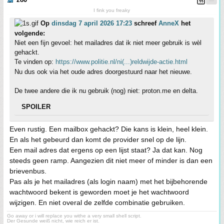
I fink you freaky
Op
dinsdag 7 april 2026 17:23
schreef
AnneX
het
volgende:
Niet een fijn gevoel: het mailadres dat ik niet meer gebruik is wèl
gehackt.
Te vinden op:
https://www.politie.nl/ni(...)reldwijde-actie.html
Nu dus ook via het oude adres doorgestuurd naar het nieuwe.
De twee andere die ik nu gebruik (nog) niet: proton.me en delta.
SPOILER
Even rustig. Een mailbox gehackt? Die kans is klein, heel klein.
En als het gebeurd dan komt de provider snel op de lijn.
Een mail adres dat ergens op een lijst staat? Ja dat kan. Nog
steeds geen ramp. Aangezien dit niet meer of minder is dan een
brievenbus.
Pas als je het mailadres (als login naam) met het bijbehorende
wachtwoord bekent is geworden moet je het wachtwoord
wijzigen. En niet overal de zelfde combinatie gebruiken.
Go away or i will replace you withe a very small shell script.
Der Gesunde weiß nicht, wie reich er ist.