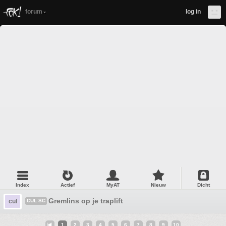
forum
log in
Index
Actief
MyAT
Nieuw
Dicht
Gremlins op je traplift
cul
CUL SC
1
2
3
4
5
6
7
8
9
10