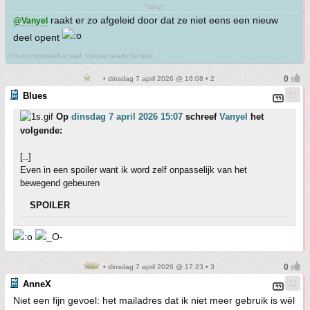
*zing*
raakt er zo afgeleid door dat ze niet eens een nieuw
@Vanyel
deel opent
I'm not troubled or sad, I'm just ready for bed.
• dinsdag 7 april 2026 @ 16:08 • 2
Blues
Op
dinsdag 7 april 2026 15:07
schreef
Vanyel
het
volgende:
[..]
Even in een spoiler want ik word zelf onpasselijk van het
bewegend gebeuren
SPOILER
• dinsdag 7 april 2026 @ 17:23 • 3
AnneX
Niet een fijn gevoel: het mailadres dat ik niet meer gebruik is wèl