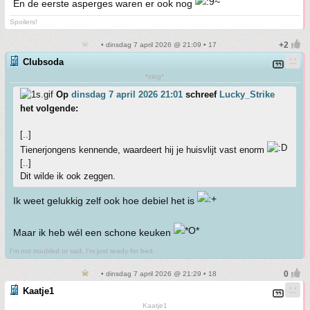
En de eerste asperges waren er ook nog
Spoilers!
• dinsdag 7 april 2026 @ 21:09 • 17
Clubsoda
*zing*
Op
dinsdag 7 april 2026 21:01
schreef
Lucky_Strike
het volgende:
[..]
Tienerjongens kennende, waardeert hij je huisvlijt vast enorm
[..]
Dit wilde ik ook zeggen.
Ik weet gelukkig zelf ook hoe debiel het is
Maar ik heb wél een schone keuken
I'm not troubled or sad, I'm just ready for bed.
• dinsdag 7 april 2026 @ 21:29 • 18
Kaatje1
Kaatje1