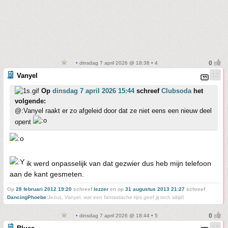
• dinsdag 7 april 2026 @ 18:38 • 4
Vanyel
Op
dinsdag 7 april 2026 15:44
schreef
Clubsoda
het
volgende:
@:Vanyel raakt er zo afgeleid door dat ze niet eens een nieuw deel
opent
ik werd onpasselijk van dat gezwier dus heb mijn telefoon
aan de kant gesmeten.
Op
28 februari 2012 19:20
schreef
lezzer
en op
31 augustus 2013 21:27
schreef
DancingPhoebe
:
Jezus, Vanyel, wat een fantastische tips geef jij toch altijd!
• dinsdag 7 april 2026 @ 18:44 • 5