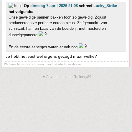
Op
dinsdag 7 april 2026 21:08
schreef
Lucky_Strike
het volgende:
Onze geweldige pannen bakken toch zo geweldig. Zojuist
produceerden ze perfecte cordon bleus. Zelfgemaakt, van
schnitzel, ham en kaas van de boerderij, met mosterd en
dubbelgepaneerd
En de eerste asperges waren er ook nog
Je hebt het vast wel ergens gezegd maar welke?
We have far more in common than that which devides us..
▼ Advertentie door Refinery89