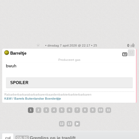
• dinsdag 7 april 2026 @ 22:17 • 25
Barreltje
Produceert gas
bwuh
SPOILER
Rabarberbarbarabarbarbarenbaardenbarbierbarbierbarbaren
K&W / Barrels Buitenlandse Boerderijtje
1
2
3
4
5
6
7
8
9
10
11
12
13
Gremlins op je traplift
cul
CUL SC