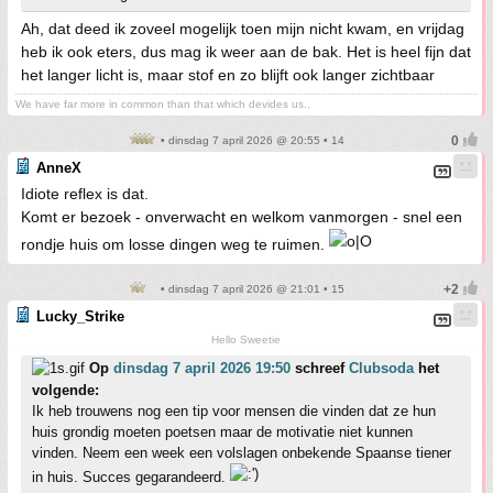
Ah, dat deed ik zoveel mogelijk toen mijn nicht kwam, en vrijdag
heb ik ook eters, dus mag ik weer aan de bak. Het is heel fijn dat
het langer licht is, maar stof en zo blijft ook langer zichtbaar
We have far more in common than that which devides us..
• dinsdag 7 april 2026 @ 20:55 • 14
AnneX
Idiote reflex is dat.
Komt er bezoek - onverwacht en welkom vanmorgen - snel een
rondje huis om losse dingen weg te ruimen.
• dinsdag 7 april 2026 @ 21:01 • 15
Lucky_Strike
Hello Sweetie
Op
dinsdag 7 april 2026 19:50
schreef
Clubsoda
het
volgende:
Ik heb trouwens nog een tip voor mensen die vinden dat ze hun
huis grondig moeten poetsen maar de motivatie niet kunnen
vinden. Neem een week een volslagen onbekende Spaanse tiener
in huis. Succes gegarandeerd.