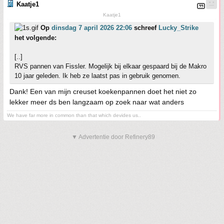
Kaatje1
Kaatje1
Op
dinsdag 7 april 2026 22:06
schreef
Lucky_Strike
het volgende:
[..]
RVS pannen van Fissler. Mogelijk bij elkaar gespaard bij de Makro
10 jaar geleden. Ik heb ze laatst pas in gebruik genomen.
Dank! Een van mijn creuset koekenpannen doet het niet zo
lekker meer ds ben langzaam op zoek naar wat anders
We have far more in common than that which devides us..
▼ Advertentie door Refinery89