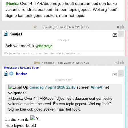
Over 4: TARAboemdijee heeft daaraan ooit een leuke
@borisz
vakantie rondreis besteed. Én een topic gepost. Wel erg “ooit”.
Sigme kan ook goed zoeken, naar het topic.
• dinsdag 7 april 2026 @ 22:20 • 27
Kaatje1
Kaatje1
Ach wat moeilijk
@Barretje
We have far more in common than that which devides us..
• dinsdag 7 april 2026 @ 22:20 • 28
Moderator / Redactie Sport
borisz
Keurmeester
Op
dinsdag 7 april 2026 22:18
schreef
AnneX
het
volgende:
@:borisz Over 4: TARAboemdijee heeft daaraan ooit een leuke
vakantie rondreis besteed. Én een topic gepost. Wel erg “ooit”.
Sigme kan ook goed zoeken, naar het topic.
Ja die ken ik.
.
Heb bijvoorbeeld