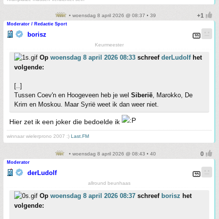
• woensdag 8 april 2026 @ 08:37 • 39
Moderator / Redactie Sport
borisz
Keurmeester
Op
woensdag 8 april 2026 08:33
schreef
derLudolf
het
volgende:
[..]
Tussen Coev'n en Hoogeveen heb je wel
Siberië
, Marokko, De
Krim en Moskou. Maar Syrië weet ik dan weer niet.
Hier zet ik een joker die bedoelde ik
winnaar wielerprono 2007 :)
Last.FM
• woensdag 8 april 2026 @ 08:43 • 40
Moderator
derLudolf
allround beunhaas
Op
woensdag 8 april 2026 08:37
schreef
borisz
het
volgende: