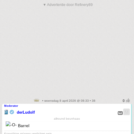
▼ Advertentie door Refinery89
• woensdag 8 april 2026 @ 08:33 • 38
Moderator
derLudolf
allround beunhaas
Barrel
Kranplätze müssen verdichtet sein