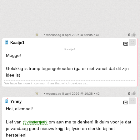
• woensdag 8 april 2026 @ 09:05 • 41
Kaatje1
Kaatje1
Mogge!
Gelukkig is trump tegengehouden (ga er niet vanuit dat dit zijn
idee is)
We have far more in common than that which devides us..
• woensdag 8 april 2026 @ 10:38 • 42
Yinny
Hoi, allemaal!
Lief van
om aan me te denken! Ik duim voor je dat
@vlindertje89
je vandaag goed nieuws krijgt bij fysio en sterkte bij het
herstellen!