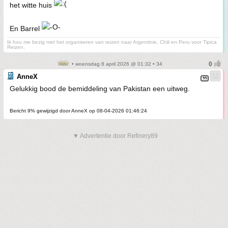
het witte huis
En Barrel
Ik hou me bezig met het organiseren van reizen naar Argentinie, Chili en Peru voor Tipica
Reizen.
• woensdag 8 april 2026 @ 01:32 • 34
AnneX
Gelukkig bood de bemiddeling van Pakistan een uitweg.
Bericht 9% gewijzigd door AnneX op 08-04-2026 01:46:24
▼ Advertentie door Refinery89