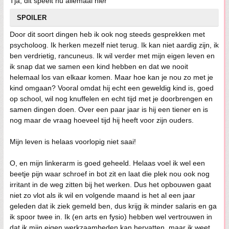
Tja, dit speelt nu allemaal hier
SPOILER
Door dit soort dingen heb ik ook nog steeds gesprekken met
psycholoog. Ik herken mezelf niet terug. Ik kan niet aardig zijn, ik
ben verdrietig, rancuneus. Ik wil verder met mijn eigen leven en
ik snap dat we samen een kind hebben en dat we nooit
helemaal los van elkaar komen. Maar hoe kan je nou zo met je
kind omgaan? Vooral omdat hij echt een geweldig kind is, goed
op school, wil nog knuffelen en echt tijd met je doorbrengen en
samen dingen doen. Over een paar jaar is hij een tiener en is
nog maar de vraag hoeveel tijd hij heeft voor zijn ouders.
Mijn leven is helaas voorlopig niet saai!
O, en mijn linkerarm is goed geheeld. Helaas voel ik wel een
beetje pijn waar schroef in bot zit en laat die plek nou ook nog
irritant in de weg zitten bij het werken. Dus het opbouwen gaat
niet zo vlot als ik wil en volgende maand is het al een jaar
geleden dat ik ziek gemeld ben, dus krijg ik minder salaris en ga
ik spoor twee in. Ik (en arts en fysio) hebben wel vertrouwen in
dat ik mijn eigen werkzaamheden kan hervatten, maar ik weet