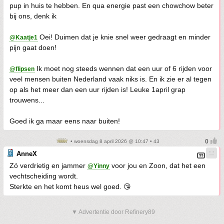
pup in huis te hebben. En qua energie past een chowchow beter
bij ons, denk ik
Oei! Duimen dat je knie snel weer gedraagt en minder
@Kaatje1
pijn gaat doen!
Ik moet nog steeds wennen dat een uur of 6 rijden voor
@flipsen
veel mensen buiten Nederland vaak niks is. En ik zie er al tegen
op als het meer dan een uur rijden is! Leuke 1april grap
trouwens...
Goed ik ga maar eens naar buiten!
• woensdag 8 april 2026 @ 10:47 • 43
AnneX
Zó verdrietig en jammer
voor jou en Zoon, dat het een
@Yinny
vechtscheiding wordt.
Sterkte en het komt heus wel goed. 😘
▼ Advertentie door Refinery89