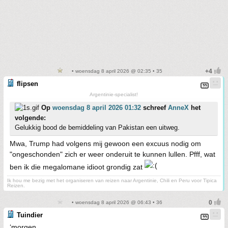
• woensdag 8 april 2026 @ 02:35 • 35
flipsen
Argentinie-specialist!
Op
woensdag 8 april 2026 01:32
schreef
AnneX
het
volgende:
Gelukkig bood de bemiddeling van Pakistan een uitweg.
Mwa, Trump had volgens mij gewoon een excuus nodig om
"ongeschonden" zich er weer onderuit te kunnen lullen. Pfff, wat
ben ik die megalomane idioot grondig zat
Ik hou me bezig met het organiseren van reizen naar Argentinie, Chili en Peru voor Tipica
Reizen.
• woensdag 8 april 2026 @ 06:43 • 36
Tuindier
‘morgen