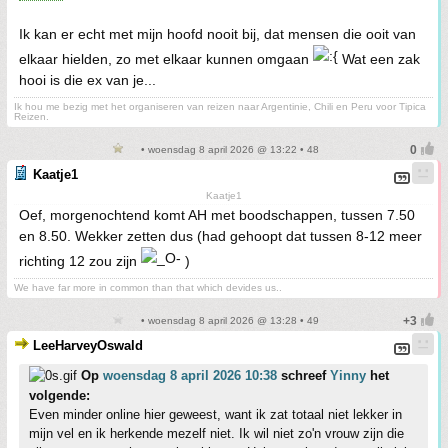
Ik kan er echt met mijn hoofd nooit bij, dat mensen die ooit van
elkaar hielden, zo met elkaar kunnen omgaan
Wat een zak
hooi is die ex van je...
Ik hou me bezig met het organiseren van reizen naar Argentinie, Chili en Peru voor Tipica
Reizen.
• woensdag 8 april 2026 @ 13:22 • 48
Kaatje1
Kaatje1
Oef, morgenochtend komt AH met boodschappen, tussen 7.50
en 8.50. Wekker zetten dus (had gehoopt dat tussen 8-12 meer
richting 12 zou zijn
)
We have far more in common than that which devides us..
• woensdag 8 april 2026 @ 13:28 • 49
LeeHarveyOswald
Op
woensdag 8 april 2026 10:38
schreef
Yinny
het
volgende:
Even minder online hier geweest, want ik zat totaal niet lekker in
mijn vel en ik herkende mezelf niet. Ik wil niet zo'n vrouw zijn die