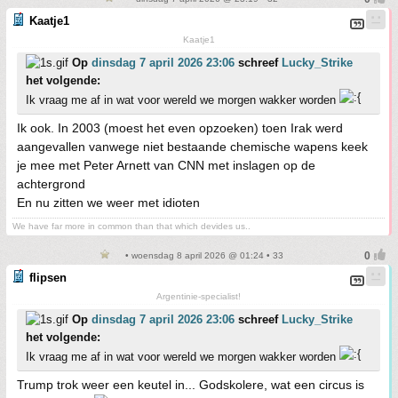
Kaatje1
Kaatje1
Op
dinsdag 7 april 2026 23:06
schreef
Lucky_Strike
het volgende:
Ik vraag me af in wat voor wereld we morgen wakker worden
Ik ook. In 2003 (moest het even opzoeken) toen Irak werd
aangevallen vanwege niet bestaande chemische wapens keek
je mee met Peter Arnett van CNN met inslagen op de
achtergrond
En nu zitten we weer met idioten
We have far more in common than that which devides us..
• woensdag 8 april 2026 @ 01:24 • 33
flipsen
Argentinie-specialist!
Op
dinsdag 7 april 2026 23:06
schreef
Lucky_Strike
het volgende:
Ik vraag me af in wat voor wereld we morgen wakker worden
Trump trok weer een keutel in... Godskolere, wat een circus is