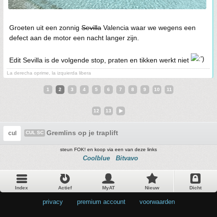
Groeten uit een zonnig
Sevilla
Valencia waar we wegens een
defect aan de motor een nacht langer zijn.
Edit Sevilla is de volgende stop, praten en tikken werkt niet
La derecha oprime, la izquierda libera
1
2
3
4
5
6
7
8
9
10
11
12
13
Gremlins op je traplift
cul
CUL SC
steun FOK! en koop via een van deze links
Coolblue
Bitvavo
Index
Actief
MyAT
Nieuw
Dicht
privacy
•
premium account
•
voorwaarden