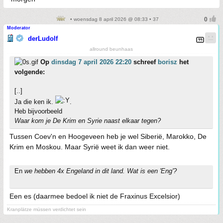
• woensdag 8 april 2026 @ 08:33 • 37
Moderator
derLudolf
allround beunhaas
Op
dinsdag 7 april 2026 22:20
schreef
borisz
het
volgende:
[..]
Ja die ken ik.
.
Heb bijvoorbeeld
Waar kom je De Krim en Syrie naast elkaar tegen?
Tussen Coev'n en Hoogeveen heb je wel Siberië, Marokko, De
Krim en Moskou. Maar Syrië weet ik dan weer niet.
En
we hebben 4x Engeland in dit land. Wat is een 'Eng'?
Een es (daarmee bedoel ik niet de Fraxinus Excelsior)
Kranplätze müssen verdichtet sein