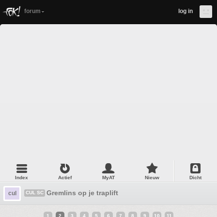
forum
log in
Index
Actief
MyAT
Nieuw
Dicht
Gremlins op je traplift
cul
CUL SC
1
2
3
4
5
6
7
8
9
10
11