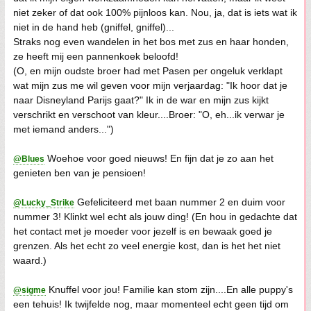
niet zeker of dat ook 100% pijnloos kan. Nou, ja, dat is iets wat ik
niet in de hand heb (gniffel, gniffel)...
Straks nog even wandelen in het bos met zus en haar honden,
ze heeft mij een pannenkoek beloofd!
(O, en mijn oudste broer had met Pasen per ongeluk verklapt
wat mijn zus me wil geven voor mijn verjaardag: "Ik hoor dat je
naar Disneyland Parijs gaat?" Ik in de war en mijn zus kijkt
verschrikt en verschoot van kleur....Broer: "O, eh...ik verwar je
met iemand anders...")
Woehoe voor goed nieuws! En fijn dat je zo aan het
@Blues
genieten ben van je pensioen!
Gefeliciteerd met baan nummer 2 en duim voor
@Lucky_Strike
nummer 3! Klinkt wel echt als jouw ding! (En hou in gedachte dat
het contact met je moeder voor jezelf is en bewaak goed je
grenzen. Als het echt zo veel energie kost, dan is het het niet
waard.)
Knuffel voor jou! Familie kan stom zijn....En alle puppy's
@sigme
een tehuis! Ik twijfelde nog, maar momenteel echt geen tijd om