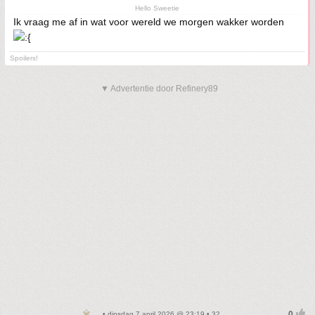
Hello Sweetie
Ik vraag me af in wat voor wereld we morgen wakker worden
Spoilers!
▼ Advertentie door Refinery89
• dinsdag 7 april 2026 @ 23:19 • 32