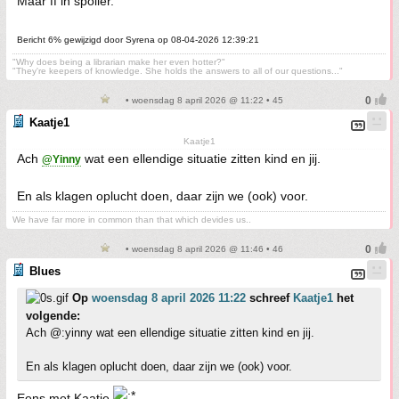
Maar ff in spoiler.
Bericht 6% gewijzigd door Syrena op 08-04-2026 12:39:21
"Why does being a librarian make her even hotter?"
"They're keepers of knowledge. She holds the answers to all of our questions..."
• woensdag 8 april 2026 @ 11:22 • 45
Kaatje1
Kaatje1
Ach
wat een ellendige situatie zitten kind en jij.
@Yinny
En als klagen oplucht doen, daar zijn we (ook) voor.
We have far more in common than that which devides us..
• woensdag 8 april 2026 @ 11:46 • 46
Blues
Op
woensdag 8 april 2026 11:22
schreef
Kaatje1
het
volgende:
Ach @:yinny wat een ellendige situatie zitten kind en jij.
En als klagen oplucht doen, daar zijn we (ook) voor.
Eens met Kaatje