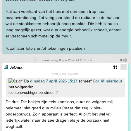
Hal aan voorkant van het huis met een open trap naar
bovenverdieping. Tot vorig jaar stond de radiator in de hal aan,
wat de stookkosten behoorlijk hoog maakte. Die heb ik nu zo
laag mogelijk gezet, wat qua energie behoorlijk scheelt, echter
er verscheen schimmel op de muur.
Ik zal later foto's en/of tekeningen plaatsen
• woensdag 8 april 2026 @ 11:33 • 6
JeOma
voor al uw recepten
Op
dinsdag 7 april 2026 15:13
schreef
Cor_Minderhout
het volgende:
luchtontvochtiger op stroom?
Dit dus. Die bakjes zijn echt kansloos, duur en volgens mij
helemaal niet goed qua milieu (maar dat zeg ik niet-
onderbouwd). Zo'n apparaat is perfect. Al blijft het wel vrij
letterlijk water naar de zee dragen als je de oorzaak niet
weghaalt.