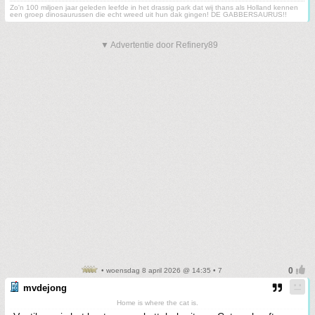
Zo'n 100 miljoen jaar geleden leefde in het drassig park dat wij thans als Holland kennen
een groep dinosaurussen die echt wreed uit hun dak gingen! DE GABBERSAURUS!!
▼ Advertentie door Refinery89
• woensdag 8 april 2026 @ 14:35 • 7
mvdejong
Home is where the cat is.