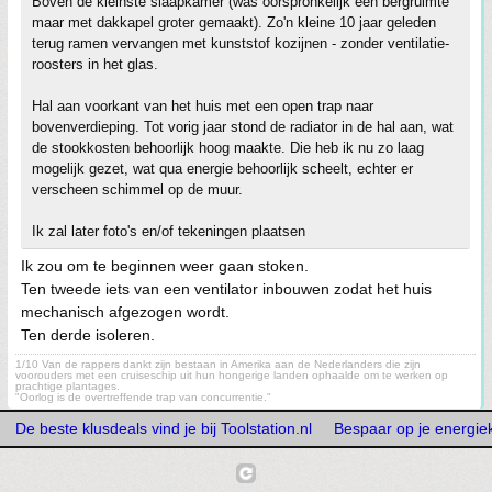
Boven de kleinste slaapkamer (was oorspronkelijk een bergruimte
maar met dakkapel groter gemaakt). Zo'n kleine 10 jaar geleden
terug ramen vervangen met kunststof kozijnen - zonder ventilatie-
roosters in het glas.
Hal aan voorkant van het huis met een open trap naar
bovenverdieping. Tot vorig jaar stond de radiator in de hal aan, wat
de stookkosten behoorlijk hoog maakte. Die heb ik nu zo laag
mogelijk gezet, wat qua energie behoorlijk scheelt, echter er
verscheen schimmel op de muur.
Ik zal later foto's en/of tekeningen plaatsen
Ik zou om te beginnen weer gaan stoken.
Ten tweede iets van een ventilator inbouwen zodat het huis
mechanisch afgezogen wordt.
Ten derde isoleren.
1/10 Van de rappers dankt zijn bestaan in Amerika aan de Nederlanders die zijn
voorouders met een cruiseschip uit hun hongerige landen ophaalde om te werken op
prachtige plantages.
"Oorlog is de overtreffende trap van concurrentie."
De beste klusdeals vind je bij Toolstation.nl
Bespaar op je energiek