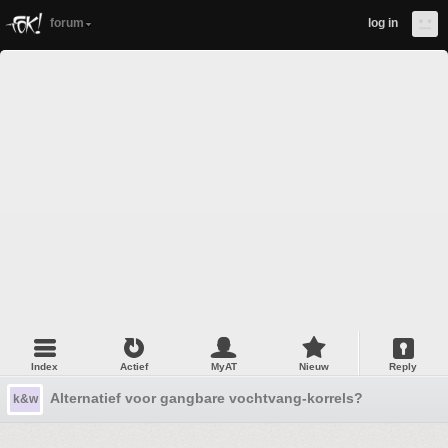
forum
log in
Index
Actief
MyAT
Nieuw
Reply
Alternatief voor gangbare vochtvang-korrels?
k&w