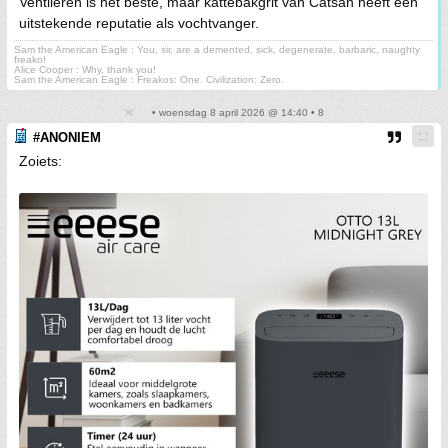
Ventileren is het beste, maar kattebakgrit van Catsan heeft een
uitstekende reputatie als vochtvanger.
Sam the American Eagle : You, sir, are a demented, sick, degenerate, barbaric, naughty
freako!
Alice Cooper : Why, thank you!
Sam the American Eagle : Freakos: One. Civilization: Zero.
• woensdag 8 april 2026 @ 14:40 • 8
#ANONIEM
Zoiets: