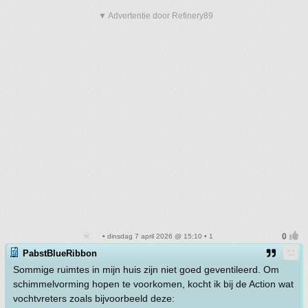
▼ Advertentie door Refinery89
• dinsdag 7 april 2026 @ 15:10 • 1
PabstBlueRibbon
Sommige ruimtes in mijn huis zijn niet goed geventileerd. Om
schimmelvorming hopen te voorkomen, kocht ik bij de Action wat
vochtvreters zoals bijvoorbeeld deze: