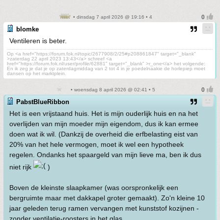
• dinsdag 7 april 2026 @ 19:16 • 4
blomke
Ventileren is beter.
Op <a href="https://forum.fok.nl/topic/2677908/2/25#p208861847" target="_blank"
>zaterdag 22 april 2023 13:43</a> schreef <a
href="https://forum.fok.nl/user/profile/62881" target="_blank" >r_one</a> het volgende:
En ik zeg je dat je op zaterdagmiddag van 2 tot 4 in je poedelnaakie de horlepiep moet
dansen op het marktplein.
• woensdag 8 april 2026 @ 02:41 • 5
PabstBlueRibbon
Het is een vrijstaand huis. Het is mijn ouderlijk huis en na het
overlijden van mijn moeder mijn eigendom, dus ik kan ermee
doen wat ik wil. (Dankzij de overheid die erfbelasting eist van
20% van het hele vermogen, moet ik wel een hypotheek
regelen. Ondanks het spaargeld van mijn lieve ma, ben ik dus
niet rijk
)
Boven de kleinste slaapkamer (was oorspronkelijk een
bergruimte maar met dakkapel groter gemaakt). Zo'n kleine 10
jaar geleden terug ramen vervangen met kunststof kozijnen -
zonder ventilatie-roosters in het glas.