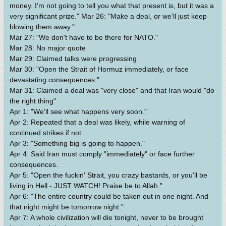
money. I'm not going to tell you what that present is, but it was a
very significant prize." Mar 26: "Make a deal, or we'll just keep
blowing them away."
Mar 27: "We don't have to be there for NATO."
Mar 28: No major quote
Mar 29: Claimed talks were progressing
Mar 30: "Open the Strait of Hormuz immediately, or face
devastating consequences."
Mar 31: Claimed a deal was "very close" and that Iran would "do
the right thing"
Apr 1: "We'll see what happens very soon."
Apr 2: Repeated that a deal was likely, while warning of
continued strikes if not
Apr 3: "Something big is going to happen."
Apr 4: Said Iran must comply "immediately" or face further
consequences.
Apr 5: "Open the fuckin' Strait, you crazy bastards, or you'll be
living in Hell - JUST WATCH! Praise be to Allah."
Apr 6: "The entire country could be taken out in one night. And
that night might be tomorrow night."
Apr 7: A whole civilization will die tonight, never to be brought