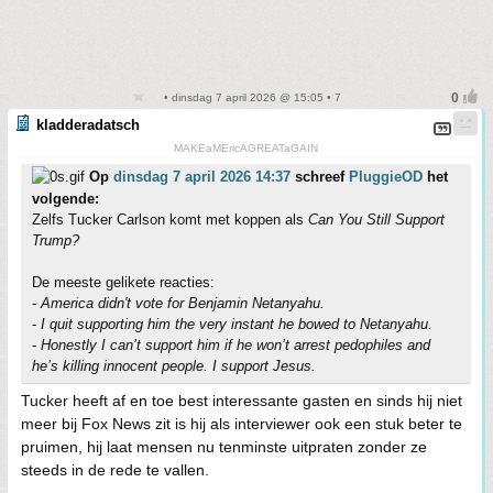
• dinsdag 7 april 2026 @ 15:05 • 7
kladderadatsch
MAKEaMEricAGREATaGAIN
Op
dinsdag 7 april 2026 14:37
schreef
PluggieOD
het
volgende:
Zelfs Tucker Carlson komt met koppen als
Can You Still Support
Trump?
De meeste gelikete reacties:
-
America didn't vote for Benjamin Netanyahu.
-
I quit supporting him the very instant he bowed to Netanyahu.
-
Honestly I can’t support him if he won’t arrest pedophiles and
he’s killing innocent people. I support Jesus.
Tucker heeft af en toe best interessante gasten en sinds hij niet
meer bij Fox News zit is hij als interviewer ook een stuk beter te
pruimen, hij laat mensen nu tenminste uitpraten zonder ze
steeds in de rede te vallen.