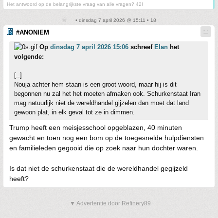
Het antwoord op de belangrijkste vraag van alle vragen? 42!
• dinsdag 7 april 2026 @ 15:11 • 18
#ANONIEM
Op
dinsdag 7 april 2026 15:06
schreef
Elan
het
volgende:
[..]
Nouja achter hem staan is een groot woord, maar hij is dit
begonnen nu zal het het moeten afmaken ook. Schurkenstaat Iran
mag natuurlijk niet de wereldhandel gijzelen dan moet dat land
gewoon plat, in elk geval tot ze in dimmen.
Trump heeft een meisjesschool opgeblazen, 40 minuten
gewacht en toen nog een bom op de toegesnelde hulpdiensten
en familieleden gegooid die op zoek naar hun dochter waren.
Is dat niet de schurkenstaat die de wereldhandel gegijzeld
heeft?
▼ Advertentie door Refinery89