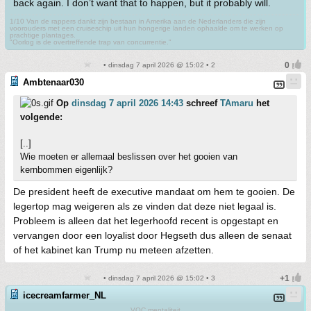
back again. I don’t want that to happen, but it probably will.
1/10 Van de rappers dankt zijn bestaan in Amerika aan de Nederlanders die zijn
voorouders met een cruiseschip uit hun hongerige landen ophaalde om te werken op
prachtige plantages.
"Oorlog is de overtreffende trap van concurrentie."
• dinsdag 7 april 2026 @ 15:02 • 2
Ambtenaar030
Op
dinsdag 7 april 2026 14:43
schreef
TAmaru
het
volgende:
[..]
Wie moeten er allemaal beslissen over het gooien van
kernbommen eigenlijk?
De president heeft de executive mandaat om hem te gooien. De
legertop mag weigeren als ze vinden dat deze niet legaal is.
Probleem is alleen dat het legerhoofd recent is opgestapt en
vervangen door een loyalist door Hegseth dus alleen de senaat
of het kabinet kan Trump nu meteen afzetten.
• dinsdag 7 april 2026 @ 15:02 • 3
icecreamfarmer_NL
VOC mentaliteit