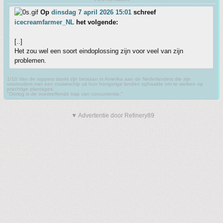
Op
dinsdag 7 april 2026 15:01
schreef
icecreamfarmer_NL
het volgende:
[..]
Het zou wel een soort eindoplossing zijn voor veel van zijn
problemen.
1/10 Van de rappers dankt zijn bestaan in Amerika aan de Nederlanders die zijn
voorouders met een cruiseschip uit hun hongerige landen ophaalde om te werken op
prachtige plantages.
"Oorlog is de overtreffende trap van concurrentie."
▼ Advertentie door Refinery89