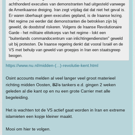
achthonderd executies van demonstranten had uitgesteld vanwege
de Amerikaanse dreiging. Iran zegt vrijdag dat dat niet het geval is.
Er waren überhaupt geen executies gepland, is de Iraanse lezing.
Het regime zei eerder dat demonstranten die betrokken zijn bij
geweld, de doodstraf riskeren. Volgens de Iraanse Revolutionaire
Garde - het militaire elitekorps van het regime - lokt een
"buitenlands commandocentrum van inlichtingendiensten" geweld
uit bij protesten. De Iraanse regering denkt dat vooral Israël en de
VS met behulp van geweld van groepjes in Iran een staatsgreep
beogen.
https://www.nu.nl/midden-(...)-revolutie-kent.html
Osint accounts melden al veel langer veel groot materieel
richting midden Oosten,
B2’s
tankers e.d. gingen 2 weken
geleden al die kant op en nu een grote Carrier met alle
begeleiding.
Het is wachten tot de VS actief gaat worden in Iran en extreme
islamieten een kopje kleiner maakt.
Mooi om hier te volgen.