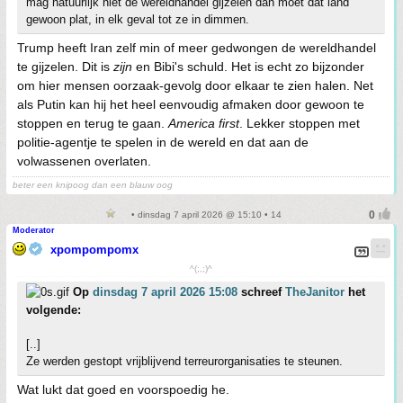
mag natuurlijk niet de wereldhandel gijzelen dan moet dat land
gewoon plat, in elk geval tot ze in dimmen.
Trump heeft Iran zelf min of meer gedwongen de wereldhandel
te gijzelen. Dit is
zijn
en Bibi's schuld. Het is echt zo bijzonder
om hier mensen oorzaak-gevolg door elkaar te zien halen. Net
als Putin kan hij het heel eenvoudig afmaken door gewoon te
stoppen en terug te gaan.
America first
. Lekker stoppen met
politie-agentje te spelen in de wereld en dat aan de
volwassenen overlaten.
beter een knipoog dan een blauw oog
• dinsdag 7 april 2026 @ 15:10 • 14
Moderator
xpompompomx
^(;,;)^
Op
dinsdag 7 april 2026 15:08
schreef
TheJanitor
het
volgende:
[..]
Ze werden gestopt vrijblijvend terreurorganisaties te steunen.
Wat lukt dat goed en voorspoedig he.