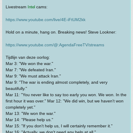
Livestream
Intel
cams:
https://www.youtube.com/live/4E-iFtUM2kk
Hold on a minute, hang on. Breaking news! Steve Lookner:
https://www.youtube.com/@:AgendaFreeTV/streams
Tijdlijn van deze oorlog:
Mar 3: "We won the war."
Mar 7: "We defeated Iran."
Mar 9: "We must attack Iran."
Mar 9: "The war is ending almost completely, and very
beautifully."
Mar 11: "You never like to say too early you won. We won. In the
first hour it was over." Mar 12: "We did win, but we haven't won
completely yet."
Mar 13: "We won the war."
Mar 14: "Please help us."
Mar 15: "If you don't help us, I will certainly remember it."
Mar 16: "Actually, we don't need any help at all."