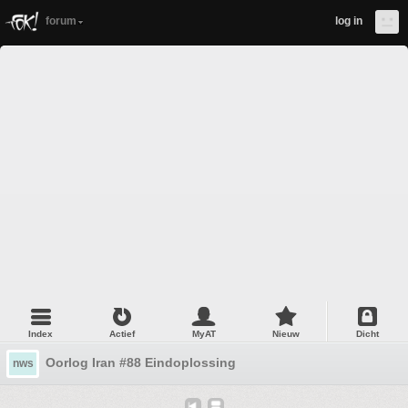
forum
log in
Index
Actief
MyAT
Nieuw
Dicht
Oorlog Iran #88 Eindoplossing
nws