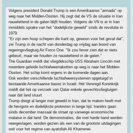
Volgens president Donald Trump is een Amerikaanse "armada" op
weg naar het Midden-Oosten. Hij zegt dat de VS de situatie in Iran
nauwlettend in de gaten blijft houden. Volgens de VN is er in Iran
inmiddels sprake van het "dodelijkste geweld" sinds de revolutie in
1979.
"Er zijn een hoop schepen die kant op, gewoon voor het geval dat",
zei Trump in de nacht van donderdag op vrijdag aan boord van
regeringsvliegtuig Air Force One. "Ik zou liever zien dat er niets
gebeurt, maar we houden ze nauwlettend in de gaten."
The Guardian meldt dat vliegdekschip USS Abraham Lincoln met
meerdere geleide luchtafweerraketten op weg is naar het Midden-
Oosten. Het schip komt ergens in de komende dagen aan.
Ook worden verschillende luchtafweersystemen opgetuigd in
bestaande Amerikaanse bases in Israël. Het Verenigd Koninkrijk
meldt dat het op verzoek van Qatar enkele gevechtsvliegtuigen
naar dat land stuurt.
Trump dreigt al langer met geweld in Iran, dat te maken heeft met
de hevigste en dodelijkste protesten in lange tijd. Iraniërs gaan
sinds december massaal de straat op vanwege economische
malaise in dat land. De demonstraties, die met harde hand worden
neergeslagen, worden gezien als een van de grootste uitdagingen
ooit voor het regime van ayatollah Ali Khamenei.