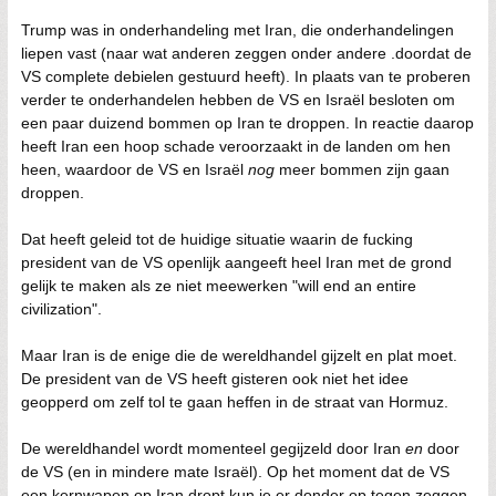
Trump was in onderhandeling met Iran, die onderhandelingen
liepen vast (naar wat anderen zeggen onder andere .doordat de
VS complete debielen gestuurd heeft). In plaats van te proberen
verder te onderhandelen hebben de VS en Israël besloten om
een paar duizend bommen op Iran te droppen. In reactie daarop
heeft Iran een hoop schade veroorzaakt in de landen om hen
heen, waardoor de VS en Israël
nog
meer bommen zijn gaan
droppen.
Dat heeft geleid tot de huidige situatie waarin de fucking
president van de VS openlijk aangeeft heel Iran met de grond
gelijk te maken als ze niet meewerken "will end an entire
civilization".
Maar Iran is de enige die de wereldhandel gijzelt en plat moet.
De president van de VS heeft gisteren ook niet het idee
geopperd om zelf tol te gaan heffen in de straat van Hormuz.
De wereldhandel wordt momenteel gegijzeld door Iran
en
door
de VS (en in mindere mate Israël). Op het moment dat de VS
een kernwapen op Iran dropt kun je er donder op tegen zeggen