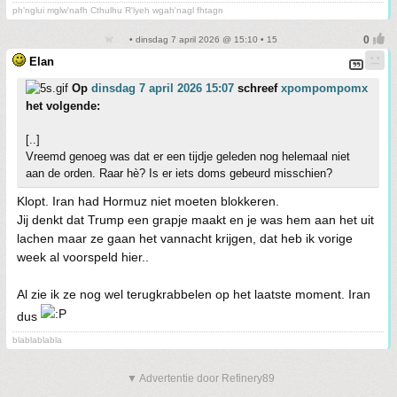
ph'nglui mglw'nafh Cthulhu R'lyeh wgah'nagl fhtagn
• dinsdag 7 april 2026 @ 15:10 • 15
Elan
Op
dinsdag 7 april 2026 15:07
schreef
xpompompomx
het volgende:
[..]
Vreemd genoeg was dat er een tijdje geleden nog helemaal niet
aan de orden. Raar hè? Is er iets doms gebeurd misschien?
Klopt. Iran had Hormuz niet moeten blokkeren.
Jij denkt dat Trump een grapje maakt en je was hem aan het uit
lachen maar ze gaan het vannacht krijgen, dat heb ik vorige
week al voorspeld hier..
Al zie ik ze nog wel terugkrabbelen op het laatste moment. Iran
dus
blablablabla
▼ Advertentie door Refinery89