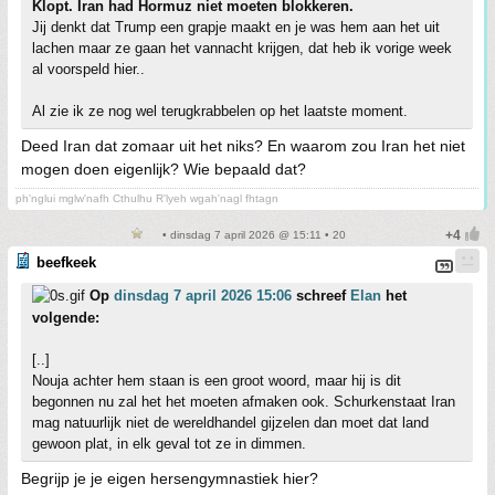
Klopt. Iran had Hormuz niet moeten blokkeren.
Jij denkt dat Trump een grapje maakt en je was hem aan het uit
lachen maar ze gaan het vannacht krijgen, dat heb ik vorige week
al voorspeld hier..
Al zie ik ze nog wel terugkrabbelen op het laatste moment.
Deed Iran dat zomaar uit het niks? En waarom zou Iran het niet
mogen doen eigenlijk? Wie bepaald dat?
ph'nglui mglw'nafh Cthulhu R'lyeh wgah'nagl fhtagn
• dinsdag 7 april 2026 @ 15:11 • 20
beefkeek
Op
dinsdag 7 april 2026 15:06
schreef
Elan
het
volgende:
[..]
Nouja achter hem staan is een groot woord, maar hij is dit
begonnen nu zal het het moeten afmaken ook. Schurkenstaat Iran
mag natuurlijk niet de wereldhandel gijzelen dan moet dat land
gewoon plat, in elk geval tot ze in dimmen.
Begrijp je je eigen hersengymnastiek hier?