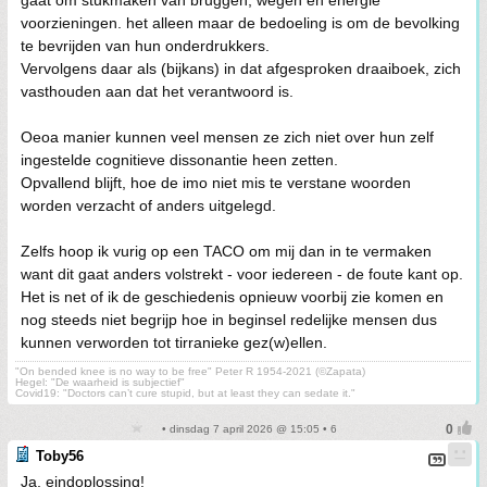
gaat om stukmaken van bruggen, wegen en energie
voorzieningen. het alleen maar de bedoeling is om de bevolking
te bevrijden van hun onderdrukkers.
Vervolgens daar als (bijkans) in dat afgesproken draaiboek, zich
vasthouden aan dat het verantwoord is.
Oeoa manier kunnen veel mensen ze zich niet over hun zelf
ingestelde cognitieve dissonantie heen zetten.
Opvallend blijft, hoe de imo niet mis te verstane woorden
worden verzacht of anders uitgelegd.
Zelfs hoop ik vurig op een TACO om mij dan in te vermaken
want dit gaat anders volstrekt - voor iedereen - de foute kant op.
Het is net of ik de geschiedenis opnieuw voorbij zie komen en
nog steeds niet begrijp hoe in beginsel redelijke mensen dus
kunnen verworden tot tirranieke gez(w)ellen.
"On bended knee is no way to be free" Peter R 1954-2021 (©Zapata)
Hegel: "De waarheid is subjectief"
Covid19: "Doctors can’t cure stupid, but at least they can sedate it."
• dinsdag 7 april 2026 @ 15:05 • 6
Toby56
Ja, eindoplossing!