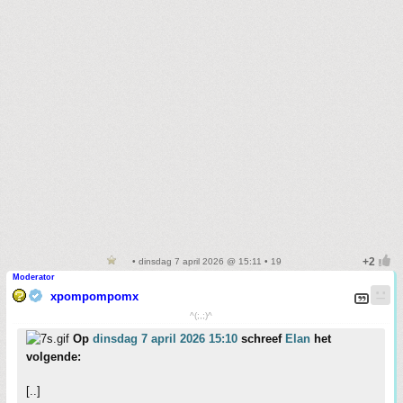
• dinsdag 7 april 2026 @ 15:11 • 19
Moderator
xpompompomx
^(;,;)^
Op
dinsdag 7 april 2026 15:10
schreef
Elan
het
volgende:
[..]