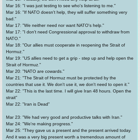
Mar 16: "I was just testing to see who's listening to me."
Mar 16: "If NATO doesn't help, they will suffer something very
bad."
Mar 17: "We neither need nor want NATO's help."
Mar 17: "I don't need Congressional approval to withdraw from
NATO."
Mar 18: "Our allies must cooperate in reopening the Strait of
Hormuz."
Mar 19: "US allies need to get a grip - step up and help open the
Strait of Hormuz."
Mar 20: "NATO are cowards."
Mar 21: "The Strait of Hormuz must be protected by the
countries that use it. We don't use it, we don't need to open it."
Mar 22: "This is the last time. I will give Iran 48 hours. Open the
strait"
Mar 22: "Iran is Dead"
Mar 23: "We had very good and productive talks with Iran."
Mar 24: "We're making progress."
Mar 25: "They gave us a present and the present arrived today.
And it was a very big present worth a tremendous amount of