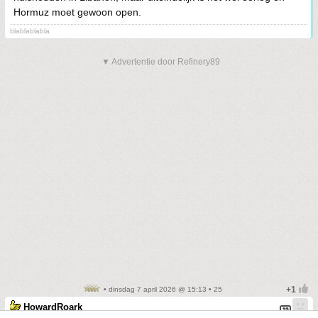
Hormuz moet gewoon open.
blablablabla
▼ Advertentie door Refinery89
• dinsdag 7 april 2026 @ 15:13 • 25
HowardRoark