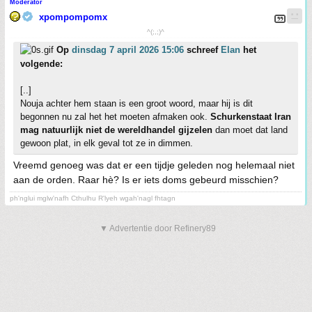
Moderator
xpompompomx
^(;,;)^
Op
dinsdag 7 april 2026 15:06
schreef
Elan
het
volgende:
[..]
Nouja achter hem staan is een groot woord, maar hij is dit
begonnen nu zal het het moeten afmaken ook.
Schurkenstaat Iran
mag natuurlijk niet de wereldhandel gijzelen
dan moet dat land
gewoon plat, in elk geval tot ze in dimmen.
Vreemd genoeg was dat er een tijdje geleden nog helemaal niet
aan de orden. Raar hè? Is er iets doms gebeurd misschien?
ph'nglui mglw'nafh Cthulhu R'lyeh wgah'nagl fhtagn
▼ Advertentie door Refinery89