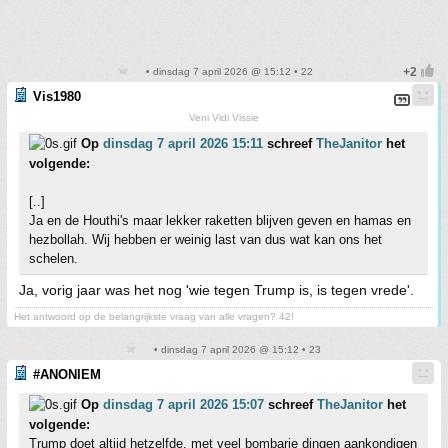
• dinsdag 7 april 2026 @ 15:12 • 22
Vis1980
Veni Vidi Vissie
Op
dinsdag 7 april 2026 15:11
schreef
TheJanitor
het
volgende:
[..]
Ja en de Houthi's maar lekker raketten blijven geven en hamas en
hezbollah. Wij hebben er weinig last van dus wat kan ons het
schelen.
Ja, vorig jaar was het nog 'wie tegen Trump is, is tegen vrede'.
Het antwoord op de belangrijkste vraag van alle vragen? 42!
• dinsdag 7 april 2026 @ 15:12 • 23
#ANONIEM
Op
dinsdag 7 april 2026 15:07
schreef
TheJanitor
het
volgende:
Trump doet altijd hetzelfde, met veel bombarie dingen aankondigen