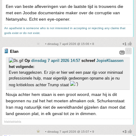
Een van beste afleveringen van de laatste tijd is trouwens die
met een Joodse documentaire maker over de corruptie van
Netanyahu. Echt een eye-opener.
An apatheist is someone who is not interested in accepting or rejecting any claims that
gods exist or do not exist.
• dinsdag 7 april 2026 @ 15:06 • 8
Elan
Op
dinsdag 7 april 2026 14:57
schreef
JopieKlaassen
het volgende:
Even teruggelezen. Er zijn er hier wel een paar rijp voor minimaal
professionele hulp, maar eigenlijk gedwongen opname als je nu
nog kritiekloos achter Trump staat
Nouja achter hem staan is een groot woord, maar hij is dit
begonnen nu zal het het moeten afmaken ook. Schurkenstaat
Iran mag natuurlijk niet de wereldhandel gijzelen dan moet dat
land gewoon plat, in elk geval tot ze in dimmen.
blablablabla
• dinsdag 7 april 2026 @ 15:07 • 9