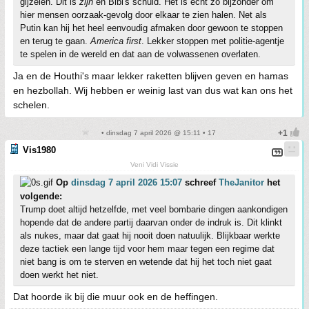
gijzelen. Dit is
zijn
en Bibi's schuld. Het is echt zo bijzonder om
hier mensen oorzaak-gevolg door elkaar te zien halen. Net als
Putin kan hij het heel eenvoudig afmaken door gewoon te stoppen
en terug te gaan.
America first
. Lekker stoppen met politie-agentje
te spelen in de wereld en dat aan de volwassenen overlaten.
Ja en de Houthi's maar lekker raketten blijven geven en hamas
en hezbollah. Wij hebben er weinig last van dus wat kan ons het
schelen.
• dinsdag 7 april 2026 @ 15:11 • 17
Vis1980
Veni Vidi Vissie
Op
dinsdag 7 april 2026 15:07
schreef
TheJanitor
het
volgende:
Trump doet altijd hetzelfde, met veel bombarie dingen aankondigen
hopende dat de andere partij daarvan onder de indruk is. Dit klinkt
als nukes, maar dat gaat hij nooit doen natuulijk. Blijkbaar werkte
deze tactiek een lange tijd voor hem maar tegen een regime dat
niet bang is om te sterven en wetende dat hij het toch niet gaat
doen werkt het niet.
Dat hoorde ik bij die muur ook en de heffingen.