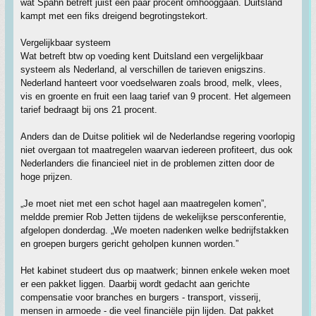
wat Spahn betreft juist een paar procent omhooggaan. Duitsland
kampt met een fiks dreigend begrotingstekort.
Vergelijkbaar systeem
Wat betreft btw op voeding kent Duitsland een vergelijkbaar
systeem als Nederland, al verschillen de tarieven enigszins.
Nederland hanteert voor voedselwaren zoals brood, melk, vlees,
vis en groente en fruit een laag tarief van 9 procent. Het algemeen
tarief bedraagt bij ons 21 procent.
Anders dan de Duitse politiek wil de Nederlandse regering voorlopig
niet overgaan tot maatregelen waarvan iedereen profiteert, dus ook
Nederlanders die financieel niet in de problemen zitten door de
hoge prijzen.
„Je moet niet met een schot hagel aan maatregelen komen”,
meldde premier Rob Jetten tijdens de wekelijkse persconferentie,
afgelopen donderdag. „We moeten nadenken welke bedrijfstakken
en groepen burgers gericht geholpen kunnen worden.”
Het kabinet studeert dus op maatwerk; binnen enkele weken moet
er een pakket liggen. Daarbij wordt gedacht aan gerichte
compensatie voor branches en burgers - transport, visserij,
mensen in armoede - die veel financiële pijn lijden. Dat pakket