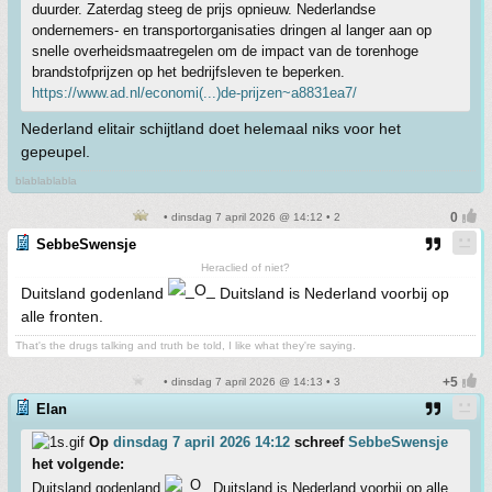
duurder. Zaterdag steeg de prijs opnieuw. Nederlandse
ondernemers- en transportorganisaties dringen al langer aan op
snelle overheidsmaatregelen om de impact van de torenhoge
brandstofprijzen op het bedrijfsleven te beperken.
https://www.ad.nl/economi(...)de-prijzen~a8831ea7/
Nederland elitair schijtland doet helemaal niks voor het
gepeupel.
blablablabla
• dinsdag 7 april 2026 @ 14:12 • 2
SebbeSwensje
Heraclied of niet?
Duitsland godenland
Duitsland is Nederland voorbij op
alle fronten.
That's the drugs talking and truth be told, I like what they're saying.
• dinsdag 7 april 2026 @ 14:13 • 3
Elan
Op
dinsdag 7 april 2026 14:12
schreef
SebbeSwensje
het volgende:
Duitsland godenland
Duitsland is Nederland voorbij op alle