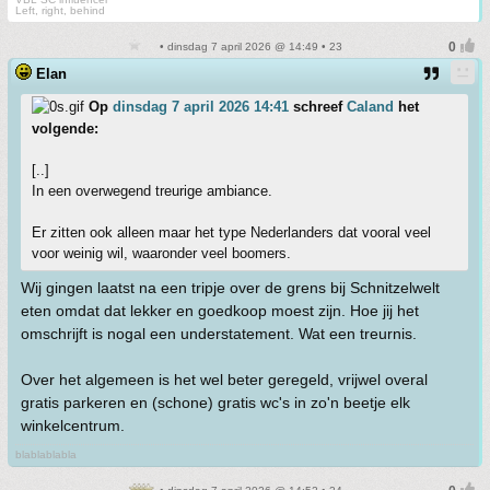
Left, right, behind
• dinsdag 7 april 2026 @ 14:49 • 23
Elan
Op
dinsdag 7 april 2026 14:41
schreef
Caland
het
volgende:
[..]
In een overwegend treurige ambiance.
Er zitten ook alleen maar het type Nederlanders dat vooral veel
voor weinig wil, waaronder veel boomers.
Wij gingen laatst na een tripje over de grens bij Schnitzelwelt
eten omdat dat lekker en goedkoop moest zijn. Hoe jij het
omschrijft is nogal een understatement. Wat een treurnis.
Over het algemeen is het wel beter geregeld, vrijwel overal
gratis parkeren en (schone) gratis wc's in zo'n beetje elk
winkelcentrum.
blablablabla