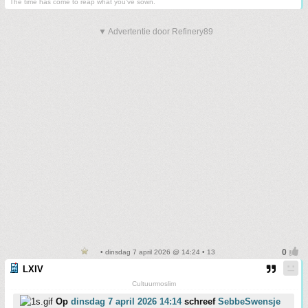
The time has come to reap what you've sown.
▼ Advertentie door Refinery89
• dinsdag 7 april 2026 @ 14:24 • 13
LXIV
Cultuurmoslim
Op
dinsdag 7 april 2026 14:14
schreef
SebbeSwensje