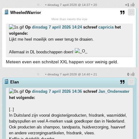
• dinsdag 7 april 2026 @ 14:37 • 20
WheeledWarrior
More than meets the eye
Op
dinsdag 7 april 2026 14:24
schreef
capricia
het
volgende:
Lijkt me heel moeilijk om weer terug te draaien.
Allemaal in DL boodschappen doen!
Meteen even een schnitzel XXL happen voor weinig geld.
• dinsdag 7 april 2026 @ 14:40 • 21
Elan
Op
dinsdag 7 april 2026 14:36
schreef
Jan_Onderwater
het volgende:
[..]
In Duitsland zijn vooral drogisterijproducten, frisdrank, wasmiddel,
babyspullen en veel A-merken vaak goedkoper dan in Nederland.
Ook producten als shampoo, tandpasta, huidverzorging, haarverf
en andere verzorgingsartikelen, frisdrank, vlees.
Koffie is duidelijk duurder.