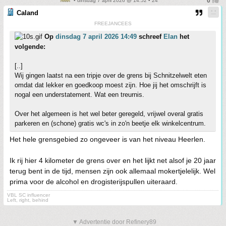
• dinsdag 7 april 2026 @ 14:52 • 24
Caland
FREEJANCEES
Op
dinsdag 7 april 2026 14:49
schreef
Elan
het
volgende:
[..]
Wij gingen laatst na een tripje over de grens bij Schnitzelwelt eten
omdat dat lekker en goedkoop moest zijn. Hoe jij het omschrijft is
nogal een understatement. Wat een treurnis.
Over het algemeen is het wel beter geregeld, vrijwel overal gratis
parkeren en (schone) gratis wc's in zo'n beetje elk winkelcentrum.
Het hele grensgebied zo ongeveer is van het niveau Heerlen.
Ik rij hier 4 kilometer de grens over en het lijkt net alsof je 20 jaar
terug bent in de tijd, mensen zijn ook allemaal mokertjelelijk. Wel
prima voor de alcohol en drogisterijspullen uiteraard.
VBL SC influencer
Left, right, behind
▼ Advertentie door Refinery89