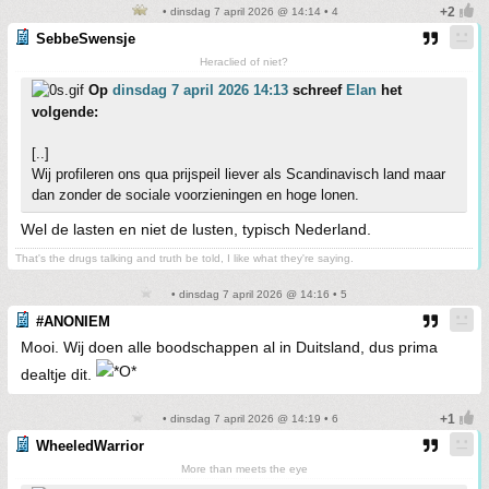
• dinsdag 7 april 2026 @ 14:14 • 4
SebbeSwensje
Heraclied of niet?
Op
dinsdag 7 april 2026 14:13
schreef
Elan
het
volgende:
[..]
Wij profileren ons qua prijspeil liever als Scandinavisch land maar
dan zonder de sociale voorzieningen en hoge lonen.
Wel de lasten en niet de lusten, typisch Nederland.
That's the drugs talking and truth be told, I like what they're saying.
• dinsdag 7 april 2026 @ 14:16 • 5
#ANONIEM
Mooi. Wij doen alle boodschappen al in Duitsland, dus prima
dealtje dit.
• dinsdag 7 april 2026 @ 14:19 • 6
WheeledWarrior
More than meets the eye