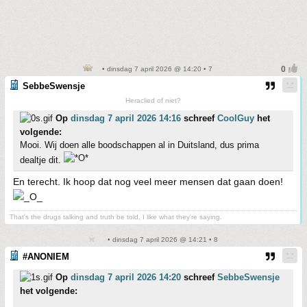
• dinsdag 7 april 2026 @ 14:20 • 7
SebbeSwensje
Heraclied of niet?
Op
dinsdag 7 april 2026 14:16
schreef
CoolGuy
het
volgende:
Mooi. Wij doen alle boodschappen al in Duitsland, dus prima
dealtje dit.
En terecht. Ik hoop dat nog veel meer mensen dat gaan doen!
That's the drugs talking and truth be told, I like what they're saying.
• dinsdag 7 april 2026 @ 14:21 • 8
#ANONIEM
Op
dinsdag 7 april 2026 14:20
schreef
SebbeSwensje
het volgende: