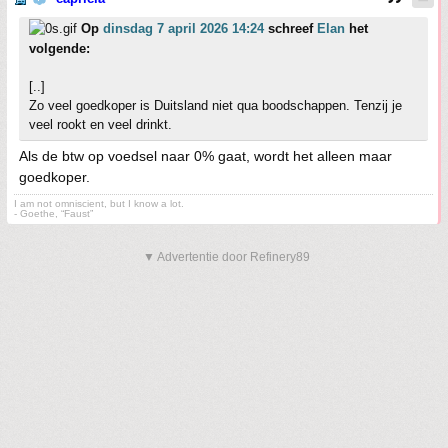
Op
dinsdag 7 april 2026 14:24
schreef
Elan
het
volgende:
[..]
Zo veel goedkoper is Duitsland niet qua boodschappen. Tenzij je
veel rookt en veel drinkt.
Als de btw op voedsel naar 0% gaat, wordt het alleen maar
goedkoper.
I am not omniscient, but I know a lot.
- Goethe, “Faust”
▼ Advertentie door Refinery89