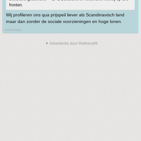
fronten.
Wij profileren ons qua prijspeil liever als Scandinavisch land
maar dan zonder de sociale voorzieningen en hoge lonen.
blablablabla
▼ Advertentie door Refinery89