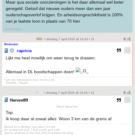
Maar qua sociale voorzieningen is het daar allemaal wel beter
geregeld. Geloof dat nieuwe ouders meer dan een jaar
ouderschapsverlof krijgen. En arbeidsongeschiktheid is 100%
van je laatste loon in plaats van 70 hier
blablablabla
• dinsdag 7 april 2026 @ 14:24 • 11
Moderator
capricia
Lijkt me heel moeilijk om weer terug te draaien.
Allemaal in DL boodschappen doen!
I am not omniscient, but I know a lot.
- Goethe, “Faust”
• dinsdag 7 april 2026 @ 14:24 • 12
Harvest89
Black Metal fan
Top.
Ik koop daar al zowat alles. Woon 3 km van de grens af.
Deceit for a lifetime has taken it's toll.
An emotional void, I feel numb and cold.
You're all dead to me now. And has been for long.