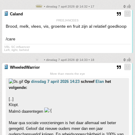
• dinsdag 7 april 2026 @ 14:32 • 17
Caland
FREEJANCEES
Brood, melk, vlees, vis, groente en fruit zijn al relatief goedkoop
/care
VBL SC influencer
Left, right, behind
• dinsdag 7 april 2026 @ 14:33 • 18
WheeledWarrior
More than meets the eye
Op
dinsdag 7 april 2026 14:23
schreef
Elan
het
volgende:
[..]
Klopt.
Malmö daarentegen
Maar qua sociale voorzieningen is het daar allemaal wel beter
geregeld. Geloof dat nieuwe ouders meer dan een jaar
ouderschapsverlof krijgen. En arbeidsongeschiktheid is 100% van