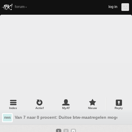
forum
log in
Index
Actief
MyAT
Nieuw
Reply
Van 7 naar 0 procent: Duitse btw-maatregelen mogelijk a
nws
1
2