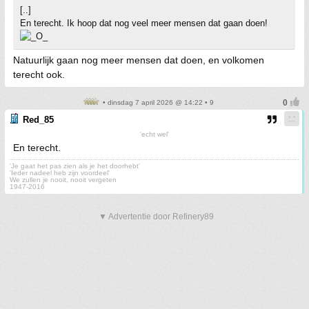
[..]
En terecht. Ik hoop dat nog veel meer mensen dat gaan doen!
Natuurlijk gaan nog meer mensen dat doen, en volkomen
terecht ook.
• dinsdag 7 april 2026 @ 14:22 • 9
Red_85
'echt wel'
En terecht.
'Je gaat het pas zien als je het doorhebt'
'Ieder nadeel heb zijn voordeel'
We zullen je nooit, nooit vergeten
1947-2016
▼ Advertentie door Refinery89