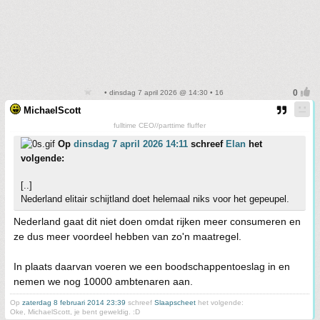
• dinsdag 7 april 2026 @ 14:30 • 16
MichaelScott
fulltime CEO//parttime fluffer
Op
dinsdag 7 april 2026 14:11
schreef
Elan
het
volgende:
[..]
Nederland elitair schijtland doet helemaal niks voor het gepeupel.
Nederland gaat dit niet doen omdat rijken meer consumeren en
ze dus meer voordeel hebben van zo'n maatregel.
In plaats daarvan voeren we een boodschappentoeslag in en
nemen we nog 10000 ambtenaren aan.
Op
zaterdag 8 februari 2014 23:39
schreef
Slaapscheet
het volgende:
Oke, MichaelScott, je bent geweldig. :D