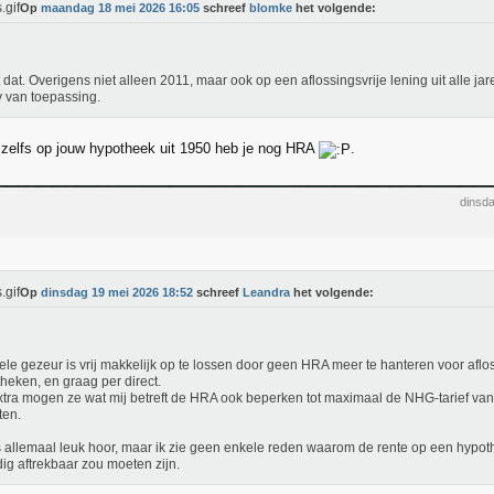
Op
maandag 18 mei 2026 16:05
schreef
blomke
het volgende:
 dat. Overigens niet alleen 2011, maar ook op een aflossingsvrije lening uit alle jar
y van toepassing.
 zelfs op jouw hypotheek uit 1950 heb je nog HRA
.
dinsd
Op
dinsdag 19 mei 2026 18:52
schreef
Leandra
het volgende:
ele gezeur is vrij makkelijk op te lossen door geen HRA meer te hanteren voor aflos
heken, en graag per direct.
xtra mogen ze wat mij betreft de HRA ook beperken tot maximaal de NHG-tarief van
ten.
s allemaal leuk hoor, maar ik zie geen enkele reden waarom de rente op een hypo
dig aftrekbaar zou moeten zijn.