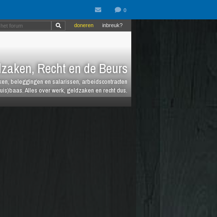
doneren
inbreuk?
zaken, Recht en de Beurs
heken, beleggingen en salarissen, arbeidscontracten
huis)baas. Alles over werk, geldzaken en recht dus.