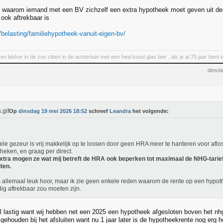
et waarom iemand met een BV zichzelf een extra hypotheek moet geven uit de
 ook aftrekbaar is
l/belasting/familiehypotheek-vanuit-eigen-bv/
en lekker in de zon zitten in de achtertuin met een heel koud glas bier , als je al 75 jaar be
dinsd
Op
dinsdag 19 mei 2026 18:52
schreef
Leandra
het volgende:
ele gezeur is vrij makkelijk op te lossen door geen HRA meer te hanteren voor aflos
heken, en graag per direct.
xtra mogen ze wat mij betreft de HRA ook beperken tot maximaal de NHG-tarief
iten.
s allemaal leuk hoor, maar ik zie geen enkele reden waarom de rente op een hypo
dig aftrekbaar zou moeten zijn.
el lastig want wij hebben net een 2025 een hypotheek afgesloten boven het nhg
gehouden bij het afsluiten want nu 1 jaar later is de hypotheekrente nog erg h