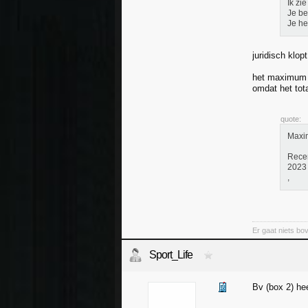
Ik zi
Je be
Je he
juridisch klop
het maximum i
omdat het tota
quote:
Maxim
Recen
2023 
,
Er gaat niets bov
Sport_Life
Bv (box 2) he