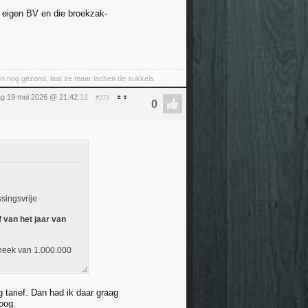
 eigen BV en die broekzak-
nt en nog gezond, laat ze maar lachen de sukkels
ag 19 mei 2026 @ 21:42
:12
#279
singsvrije
 van het jaar van
theek van 1.000.000
 tarief. Dan had ik daar graag
oog.