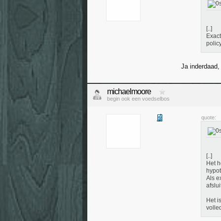
[..]
Exact
polic
Ja inderdaad,
michaelmoore
begin ook een voedselbos
quote:
[..]
Het h
hypot
Als e
afslui
Het i
volle