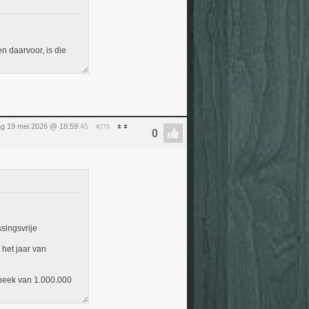
en daarvoor, is die
ag 19 mei 2026 @ 18:59
:45
#278
singsvrije
 het jaar van
theek van 1.000.000