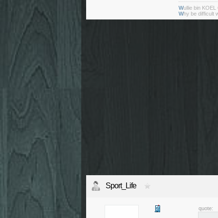
W
ullie bin KOEL
W
hy be difficult
Sport_Life
quote: