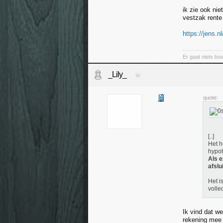
ik zie ook ni
vestzak rente
https://jens.n
Er gaat niets bov
_Lily_
quote:
[..]
Het h
hypot
Als e
afslu
Het i
volle
Ik vind dat w
rekening mee 