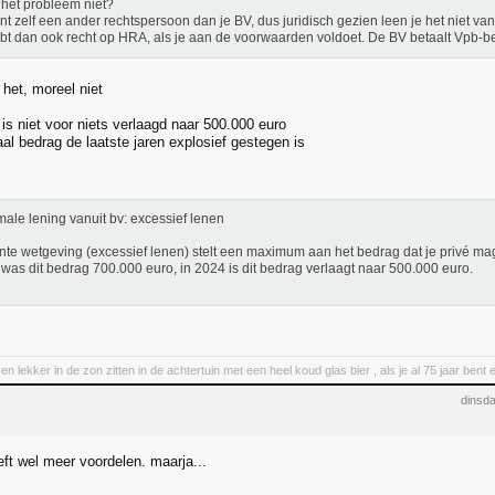
e het probleem niet?
nt zelf een ander rechtspersoon dan je BV, dus juridisch gezien leen je het niet van 
bt dan ook recht op HRA, als je aan de voorwaarden voldoet. De BV betaalt Vpb-be
t het, moreel niet
s niet voor niets verlaagd naar 500.000 euro
al bedrag de laatste jaren explosief gestegen is
ale lening vanuit bv: excessief lenen
te wetgeving (excessief lenen) stelt een maximum aan het bedrag dat je privé mag l
was dit bedrag 700.000 euro, in 2024 is dit bedrag verlaagt naar 500.000 euro.
en lekker in de zon zitten in de achtertuin met een heel koud glas bier , als je al 75 jaar be
dinsd
eft wel meer voordelen. maarja...