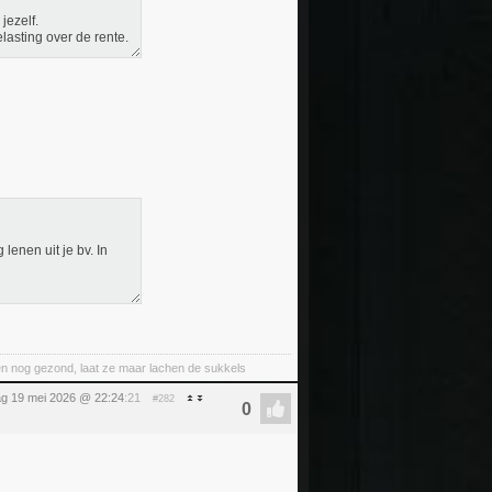
jezelf.
lasting over de rente.
enen uit je bv. In
nt en nog gezond, laat ze maar lachen de sukkels
ag 19 mei 2026 @ 22:24
:21
#282