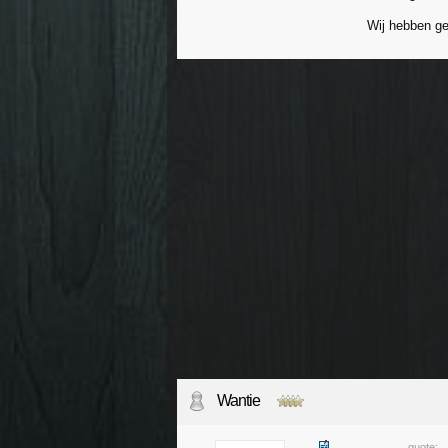
Wij hebben ge
Wantie
quote: