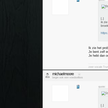
[..]
ik zi
broek
https
Ik zie het pro
Je bent zelf e
Je hebt dan o
zeer vocale Tru
michaelmoore
begin ook een voedselbos
quote:
[..]