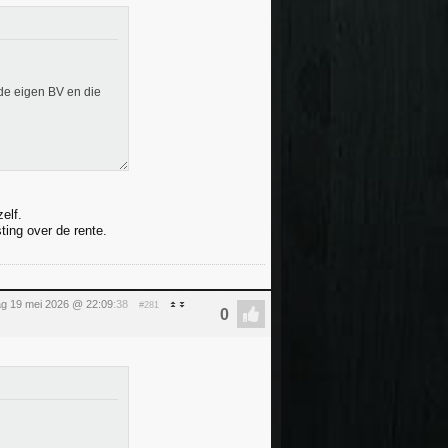
de eigen BV en die
elf.
ting over de rente.
ag 19 mei 2026 @ 22:09
:38
#281