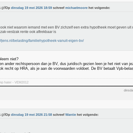
Op
dinsdag 19 mei 2026 18:59
schreef
michaelmoore
het volgende:
e ook niet waarom iemand met een BV zichzelf een extra hypotheek moet geven uit 
zak-vestzak rente ook aftrekbaar is
://jens.nl/belasting/familiehypotheek-vanuit-eigen-bv/
bleem niet?
en ander rechtspersoon dan je BV, dus juridisch gezien leen je het niet van jez
ok recht op HRA, als je aan de voorwaarden voldoet. De BV betaalt Vpb-belas
mp hater - VEM2012
dinsd
Op
dinsdag 19 mei 2026 21:58
schreef
Wantie
het volgende: