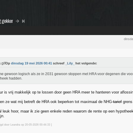
g gekker
dinsd
Op
dinsdag 19 mei 2026 00:41
schreef
_Lily_
het volgende:
 me gewoon logisch als ze in 2031 gewoon stoppen met HRA voor degenen die voo
theek hadden.
ur is vrij makkelijk op te lossen door geen HRA meer te hanteren voor aflossi
en ze wat mij betreft de HRA ook beperken tot maximaal de NHG-
tarief
grens 
al leuk hoor, maar ik zie geen enkele reden waarom de rente op een hypotheek
jn.
zigd door Leandra op 20-05-2026 00:44
:33
]