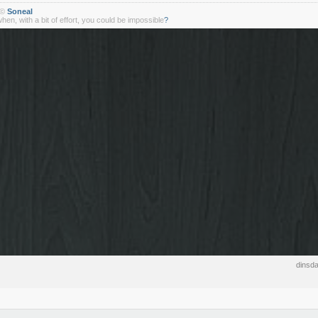
 ©
Soneal
 when, with a bit of effort, you could be impossible
?
dinsd