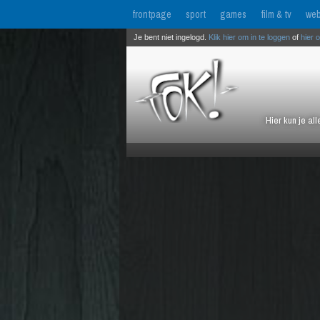
frontpage
sport
games
film & tv
web
Je bent niet ingelogd.
Klik hier om in te loggen
of
hier 
Hier kun je al