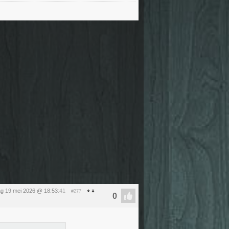
ag 19 mei 2026 @ 18:53
:41
#277