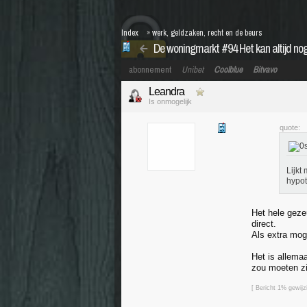
Index
»
werk, geldzaken, recht en de beurs
De woningmarkt #94 Het kan altijd no
abonnement
Unibet
Coolblue
Bitvavo
Leandra
Is onmogelijk
quote:
Lijkt
hypo
Het hele geze
direct.
Als extra mog
Het is allema
zou moeten zi
[ Bericht 1% gewij