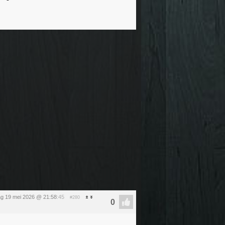
ag 19 mei 2026 @ 21:58
:45
#280