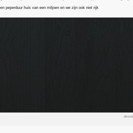
en peperduur huis van een miljoen en we zijn ook niet rijk
dinsd