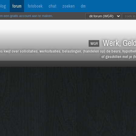
log
forum
fotoboek
chat
zoeken
dm
om een gratis account aan te maken
.
Werk, Geld
WGR
les kwijt over sollicitaties, werksituaties, belastingen, (handelen op) de beurs, hypot
of geschillen met je (