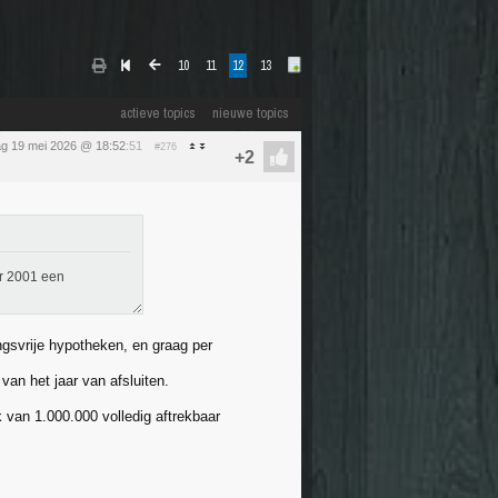
10
11
12
13
actieve topics
nieuwe topics
ag 19 mei 2026 @ 18:52
:51
#276
r 2001 een
ngsvrije hypotheken, en graag per
van het jaar van afsluiten.
 van 1.000.000 volledig aftrekbaar