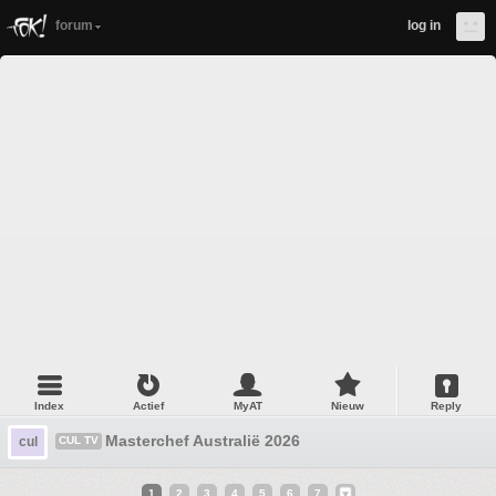
forum
log in
Index
Actief
MyAT
Nieuw
Reply
Masterchef Australië 2026
cul
CUL TV
1
2
3
4
5
6
7