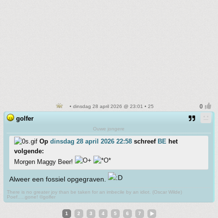
• dinsdag 28 april 2026 @ 23:01 • 25
golfer
Ouwe jongere
Op
dinsdag 28 april 2026 22:58
schreef
BE
het
volgende:
Morgen Maggy Beer!
Alweer een fossiel opgegraven.
There is no greater joy than be taken for an imbecile by an idiot. (Oscar Wilde)
Poef.....gone! ©golfer
1
2
3
4
5
6
7