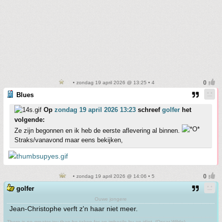
• zondag 19 april 2026 @ 13:25 • 4
Blues
Op
zondag 19 april 2026 13:23
schreef
golfer
het
volgende:
Ze zijn begonnen en ik heb de eerste aflevering al binnen.
Straks/vanavond maar eens bekijken,
• zondag 19 april 2026 @ 14:06 • 5
golfer
Ouwe jongere
Jean-Christophe verft z'n haar niet meer.
There is no greater joy than be taken for an imbecile by an idiot. (Oscar Wilde)