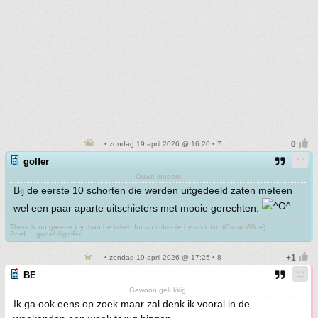
• zondag 19 april 2026 @ 16:20 • 7
golfer
Ouwe jongere
Bij de eerste 10 schorten die werden uitgedeeld zaten meteen
wel een paar aparte uitschieters met mooie gerechten.
There is no greater joy than be taken for an imbecile by an idiot. (Oscar Wilde)
Poef.....gone! ©golfer
• zondag 19 april 2026 @ 17:25 • 8
BE
Gewoon gelukkig!
Ik ga ook eens op zoek maar zal denk ik vooral in de