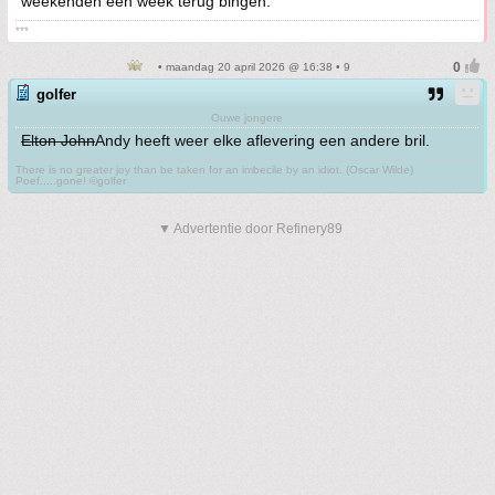
weekenden een week terug bingen.
***
• maandag 20 april 2026 @ 16:38 • 9
golfer
Ouwe jongere
Elton John
Andy heeft weer elke aflevering een andere bril.
There is no greater joy than be taken for an imbecile by an idiot. (Oscar Wilde)
Poef.....gone! ©golfer
▼ Advertentie door Refinery89