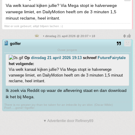
Via welk kanaal kijken jullie? Via Mega stopt ie halverwege
vanwege limiet, en DailyMotion heeft om de 3 minuten 1,5
minuut reclame, heel irritant.
Wat er ook gebeurt; altijd blijven lachen :-)
• dinsdag 21 april 2026 @ 20:07 • 18
golfer
Ouwe jongere
Op
dinsdag 21 april 2026 19:13
schreef
FutureFairytale
het volgende:
Via welk kanaal kijken jullie? Via Mega stopt ie halverwege
vanwege limiet, en DailyMotion heeft om de 3 minuten 1,5 minuut
reclame, heel irritant.
Ik zoek via Reddit op waar de aflevering staat en dan download
ik het bij Mega.
There is no greater joy than be taken for an imbecile by an idiot. (Oscar Wilde)
Poef.....gone! ©golfer
▼ Advertentie door Refinery89