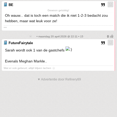
BE
Gewoon gelukkig!
Oh wauw... dat is toch een match die ik niet 1-2-3 bedacht zou
hebben, maar wat leuk voor ze!
***
• maandag 20 april 2026 @ 22:11 • 15
FutureFairytale
Sarah wordt ook 1 van de gastchefs
Evenals Meghan Markle..
Wat er ook gebeurt; altijd blijven lachen :-)
▼ Advertentie door Refinery89