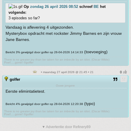
Op
zondag 26 april 2026 08:52
schreef
BE
het
volgende:
3 episodes so far?
Vandaag is aflevering 4 uitgezonden.
Mysterybox opdracht met rockster Jimmy Barnes en zijn vrouw
Jane Barnes.
(toevoeging)
Bericht 3% gewijzigd door golfer op 26-04-2026 14:14:33
There is no greater joy than be taken for an imbecile by an idiot. (Oscar Wilde)
Poef.....gone! ©golfer
• maandag 27 april 2026 @ 21:45 • 21
golfer
Ouwe jongere
Eerste elimintatietest.
(typo)
Bericht 4% gewijzigd door golfer op 28-04-2026 12:20:38
There is no greater joy than be taken for an imbecile by an idiot. (Oscar Wilde)
Poef.....gone! ©golfer
▼ Advertentie door Refinery89