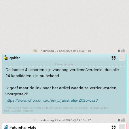
• dinsdag 21 april 2026 @ 17:48 • 16
golfer
Ouwe jongere
De laatste 4 schorten zijn vandaag verdiend/verdeeld, dus alle
24 kandidaten zijn nu bekend.
Ik geef maar de link naar het artikel waarin ze verder worden
voorgesteld:
https://www.who.com.au/en(...)australia-2026-cast/
There is no greater joy than be taken for an imbecile by an idiot. (Oscar Wilde)
Poef.....gone! ©golfer
• dinsdag 21 april 2026 @ 19:13 • 17
FutureFairytale