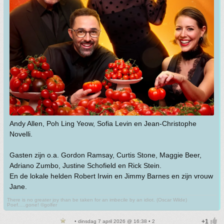
Andy Allen, Poh Ling Yeow, Sofia Levin en Jean-Christophe
Novelli.
Gasten zijn o.a. Gordon Ramsay, Curtis Stone, Maggie Beer,
Adriano Zumbo, Justine Schofield en Rick Stein.
En de lokale helden Robert Irwin en Jimmy Barnes en zijn vrouw
Jane.
There is no greater joy than be taken for an imbecile by an idiot. (Oscar Wilde)
Poef.....gone! ©golfer
• dinsdag 7 april 2026 @ 16:38 • 2