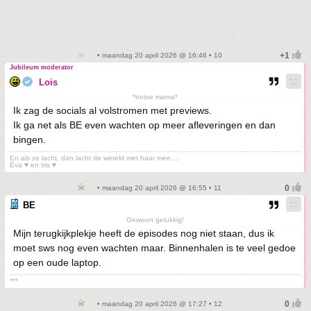
• maandag 20 april 2026 @ 16:46 • 10
Jubileum moderator
Lois
*trotse mama*
Ik zag de socials al volstromen met previews.
Ik ga net als BE even wachten op meer afleveringen en dan
bingen.
En als ze lacht, dan lacht de wereld met haar mee....
Eva ♥ en Iris ♥
• maandag 20 april 2026 @ 16:55 • 11
BE
Gewoon gelukkig!
Mijn terugkijkplekje heeft de episodes nog niet staan, dus ik
moet sws nog even wachten maar. Binnenhalen is te veel gedoe
op een oude laptop.
***
• maandag 20 april 2026 @ 17:27 • 12