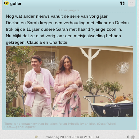
golfer
Ouwe jongere
Nog wat ander nieuws vanuit de serie van vorig jaar.
Declan en Sarah kregen een verhouding met elkaar en Declan
trok bij de 11 jaar oudere Sarah met haar 14-jarige zoon in.
Nu blijkt dat ze eind vorig jaar een meisjestweeling hebben
gekregen, Claudia en Charlotte.
There is no greater joy than be taken for an imbecile by an idiot. (Oscar Wilde)
Poef.....gone! ©golfer
• maandag 20 april 2026 @ 21:43 • 14