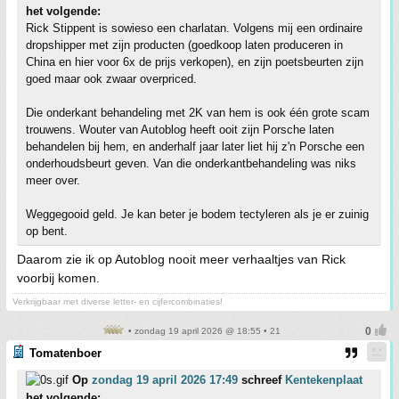
het volgende:
Rick Stippent is sowieso een charlatan. Volgens mij een ordinaire
dropshipper met zijn producten (goedkoop laten produceren in
China en hier voor 6x de prijs verkopen), en zijn poetsbeurten zijn
goed maar ook zwaar overpriced.
Die onderkant behandeling met 2K van hem is ook één grote scam
trouwens. Wouter van Autoblog heeft ooit zijn Porsche laten
behandelen bij hem, en anderhalf jaar later liet hij z'n Porsche een
onderhoudsbeurt geven. Van die onderkantbehandeling was niks
meer over.
Weggegooid geld. Je kan beter je bodem tectyleren als je er zuinig
op bent.
Daarom zie ik op Autoblog nooit meer verhaaltjes van Rick
voorbij komen.
Verkrijgbaar met diverse letter- en cijfercombinaties!
• zondag 19 april 2026 @ 18:55 • 21
Tomatenboer
Op
zondag 19 april 2026 17:49
schreef
Kentekenplaat
het volgende: