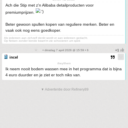
Ach die Stip met z'n Alibaba detailproducten voor
premiumprijzen.
Beter gewoon spullen kopen van reguliere merken. Beter en
vaak ook nog eens goedkoper.
Als iedereen aan zichzelf denkt wordt er aan iedereen gedacht.
Op fietsen zonder bende kwam'm zie schooieren um spek
• dinsdag 7 april 2026 @ 15:59 • 6
incel
they/them
Ik neem nooit bodem wassen mee in het programma dat is bijna
4 euro duurder en je ziet er toch niks van.
▼ Advertentie door Refinery89