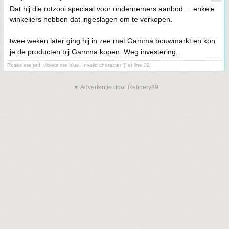
Dat hij die rotzooi speciaal voor ondernemers aanbod.... enkele
winkeliers hebben dat ingeslagen om te verkopen.
twee weken later ging hij in zee met Gamma bouwmarkt en kon
je de producten bij Gamma kopen. Weg investering.
Roses are red, violets are blue. Invalid character '}' at line 32
▼ Advertentie door Refinery89