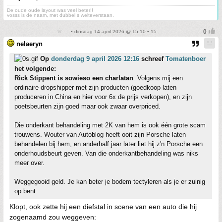
De oude oude layout was veel beter!!
vosss is de naam, met dubbel s welteverstaan.
• dinsdag 14 april 2026 @ 15:10 • 15
nelaeryn
Op
donderdag 9 april 2026 12:16
schreef
Tomatenboer
het volgende:
Rick Stippent is sowieso een charlatan
. Volgens mij een
ordinaire dropshipper met zijn producten (goedkoop laten
produceren in China en hier voor 6x de prijs verkopen), en zijn
poetsbeurten zijn goed maar ook zwaar overpriced.
Die onderkant behandeling met 2K van hem is ook één grote scam
trouwens. Wouter van Autoblog heeft ooit zijn Porsche laten
behandelen bij hem, en anderhalf jaar later liet hij z'n Porsche een
onderhoudsbeurt geven. Van die onderkantbehandeling was niks
meer over.
Weggegooid geld. Je kan beter je bodem tectyleren als je er zuinig
op bent.
Klopt, ook zette hij een diefstal in scene van een auto die hij
zogenaamd zou weggeven: