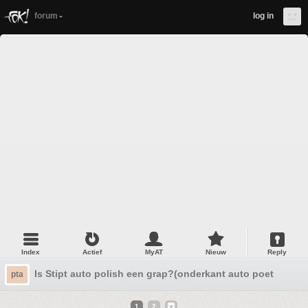
forum
log in
Index
Actief
MyAT
Nieuw
Reply
Is Stipt auto polish een grap?(onderkant auto poetsen á 1
pta
1
2