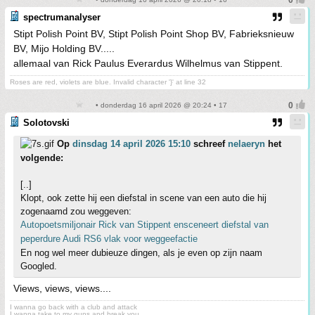
spectrumanalyser
Stipt Polish Point BV, Stipt Polish Point Shop BV, Fabrieksnieuw
BV, Mijo Holding BV.....
allemaal van Rick Paulus Everardus Wilhelmus van Stippent.
Roses are red, violets are blue. Invalid character '}' at line 32
• donderdag 16 april 2026 @ 20:24 • 17
Solotovski
Op
dinsdag 14 april 2026 15:10
schreef
nelaeryn
het
volgende:
[..]
Klopt, ook zette hij een diefstal in scene van een auto die hij
zogenaamd zou weggeven:
Autopoetsmiljonair Rick van Stippent ensceneert diefstal van
peperdure Audi RS6 vlak voor weggeefactie
En nog wel meer dubieuze dingen, als je even op zijn naam
Googled.
Views, views, views....
I wanna go back with a club and attack
I wanna take to my guns and break you