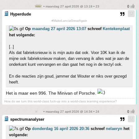
• maandag 27 april 2026 @ 13:19 • 23
Hyperdude
#MakeLanciaGreatAgain
Op
maandag 27 april 2026 13:07
schreef
Kentekenplaat
het volgende:
[..]
Als dat fabrieksnieuw is is mijn auto dat ook. Voor 10K kan ik de
mijne ook fabrieksnieuw maken, dan vervang ik alles wat je aan de
onderkant kunt vervangen en dan gaat het nog in de tectyl ook.
En die reacties zijn goud, jammer dat Wouter er niks over gezegd
heeft.
Het is maar een 996. The Minivan of Porsche.
How do we turn this world-class fuck-up into a world-class learning experience?
• maandag 27 april 2026 @ 14:34 • 24
spectrumanalyser
Op
donderdag 16 april 2026 20:36
schreef
nelaeryn
het
volgende: