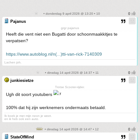
• donderdag 9 april 2026 @ 13:20 • 10
Pajanus
grgr pajanus
Heeft die vent niet een Bugatti door schoonmaakkitjes te
verpatsen?
https://www.autoblog.nl/n(...)tti-van-rick-7140309
Lachen joh.
• dinsdag 14 april 2026 @ 14:37 • 11
junkiesietze
Trotse Scooter-rijder.
Ugh dit soort youtubers
100% dat hij zijn werknemers ondermaats betaald.
Ik boek je met mijn neon je weet.
en ik heb ook een auto.
• dinsdag 14 april 2026 @ 14:47 • 12
StateOfMind