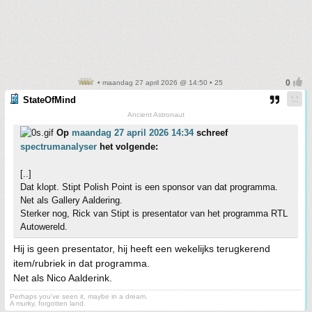
• maandag 27 april 2026 @ 14:50 • 25
StateOfMind
Ancient Astronaut
Op
maandag 27 april 2026 14:34
schreef
spectrumanalyser
het volgende:
[..]
Dat klopt. Stipt Polish Point is een sponsor van dat programma.
Net als Gallery Aaldering.
Sterker nog, Rick van Stipt is presentator van het programma RTL
Autowereld.
Hij is geen presentator, hij heeft een wekelijks terugkerend
item/rubriek in dat programma.
Net als Nico Aalderink.
Perhaps you've seen it, maybe in a dream.
A murky, forgotten land.