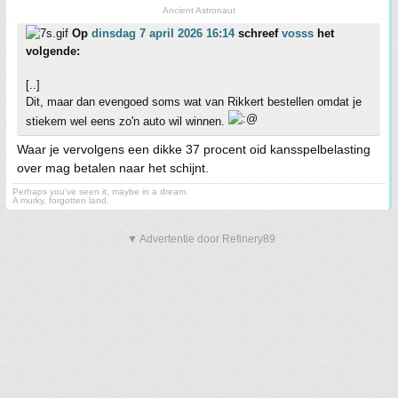
Ancient Astronaut
Op
dinsdag 7 april 2026 16:14
schreef
vosss
het
volgende:
[..]
Dit, maar dan evengoed soms wat van Rikkert bestellen omdat je
stiekem wel eens zo'n auto wil winnen.
Waar je vervolgens een dikke 37 procent oid kansspelbelasting
over mag betalen naar het schijnt.
Perhaps you've seen it, maybe in a dream.
A murky, forgotten land.
▼ Advertentie door Refinery89