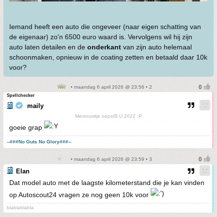
Iemand heeft een auto die ongeveer (naar eigen schatting van
de eigenaar) zo'n 6500 euro waard is. Vervolgens wil hij zijn
auto laten detailen en de
onderkant
van zijn auto helemaal
schoonmaken, opnieuw in de coating zetten en betaald daar 10k
voor?
• maandag 6 april 2026 @ 23:56 • 2
Spellchecker
maily
Mevrouwtje oeps/B.U.2022 :P
goeie grap
--###No Guts No Glory###--
• maandag 6 april 2026 @ 23:59 • 3
Elan
Dat model auto met de laagste kilometerstand die je kan vinden
op Autoscout24 vragen ze nog geen 10k voor
blablablabla