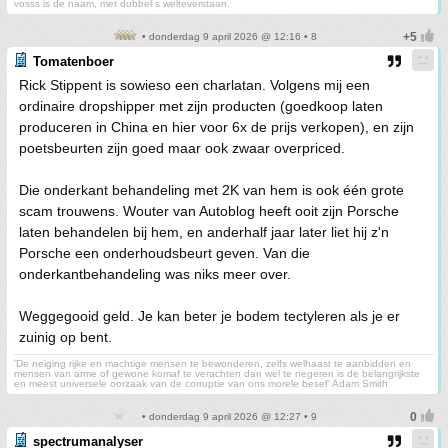
vosss is de naam, met dubbel s welteverstaan.
• donderdag 9 april 2026 @ 12:16 • 8
Tomatenboer
Rick Stippent is sowieso een charlatan. Volgens mij een
ordinaire dropshipper met zijn producten (goedkoop laten
produceren in China en hier voor 6x de prijs verkopen), en zijn
poetsbeurten zijn goed maar ook zwaar overpriced.
Die onderkant behandeling met 2K van hem is ook één grote
scam trouwens. Wouter van Autoblog heeft ooit zijn Porsche
laten behandelen bij hem, en anderhalf jaar later liet hij z'n
Porsche een onderhoudsbeurt geven. Van die
onderkantbehandeling was niks meer over.
Weggegooid geld. Je kan beter je bodem tectyleren als je er
zuinig op bent.
'De neiging rijke en machtige mensen te bewonderen, zelfs welhaast te aanbidden en
mensen van arme of gewone komaf te verachten dan wel te negeren is de belangrijkste
en meest universele oorzaak van de corruptie van ons morele besef' Adam Smith
• donderdag 9 april 2026 @ 12:27 • 9
spectrumanalyser