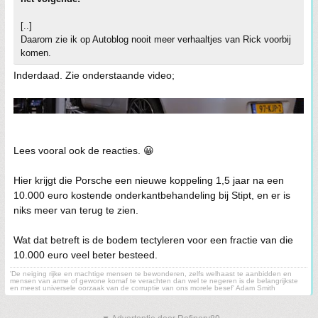
[..]
Daarom zie ik op Autoblog nooit meer verhaaltjes van Rick voorbij
komen.
Inderdaad. Zie onderstaande video;
Lees vooral ook de reacties. 😀
Hier krijgt die Porsche een nieuwe koppeling 1,5 jaar na een
10.000 euro kostende onderkantbehandeling bij Stipt, en er is
niks meer van terug te zien.
Wat dat betreft is de bodem tectyleren voor een fractie van die
10.000 euro veel beter besteed.
'De neiging rijke en machtige mensen te bewonderen, zelfs welhaast te aanbidden en
mensen van arme of gewone komaf te verachten dan wel te negeren is de belangrijkste
en meest universele oorzaak van de corruptie van ons morele besef' Adam Smith