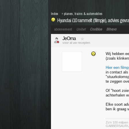
Index
»
planes, trains & automobiles
Hyundai i10 rammelt (filmpje), advies gev
abonnement
Unibet
Coolblue
Bitvavo
JeOma
voor al uw recepten
Wij hebben ee
(zoals klinker
Hier een filmp
in contact al
"stuurkolomspe
te zeggen ove
Of "hoort zoie
achterhalen w
Elke soort ad
ben ik graag 
Zo'n 100 miljoen
GABBERSAURU