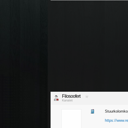
Filosoofert
Kanaïet
Stuurkolomko
https://www.re