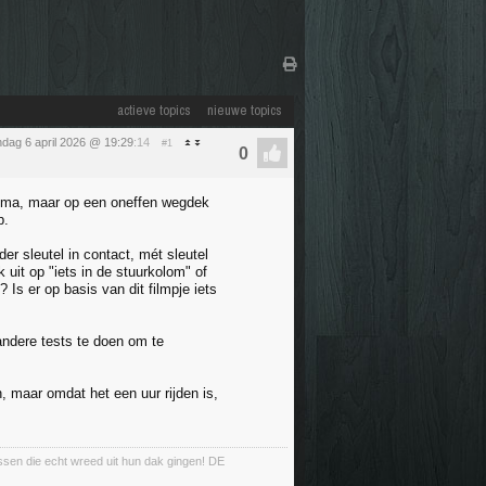
actieve topics
nieuwe topics
dag 6 april 2026 @ 19:29
:14
#1
prima, maar op een oneffen wegdek
p.
er sleutel in contact, mét sleutel
uit op "iets in de stuurkolom" of
 Is er op basis van dit filmpje iets
 andere tests te doen om te
, maar omdat het een uur rijden is,
ussen die echt wreed uit hun dak gingen! DE