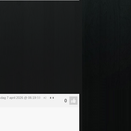
sdag 7 april 2026 @ 06:19
:59
#2