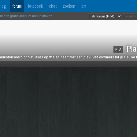
log
forum
fotoboek
chat
zoeken
dm
om een gratis account aan te maken
.
Pla
PTA
emotoriseerd of niet, alles op wielen heeft hier een plek. Van oldtimers tot je nieuwe 