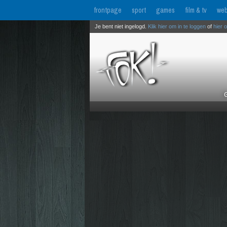
frontpage
sport
games
film & tv
web
Je bent niet ingelogd.
Klik hier om in te loggen
of
hier 
G