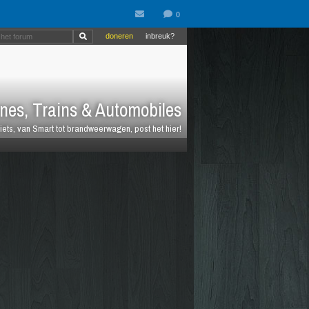
doneren
inbreuk?
nes, Trains & Automobiles
fiets, van Smart tot brandweerwagen, post het hier!