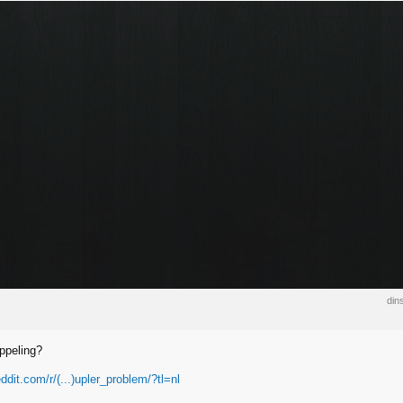
din
ppeling?
ddit.com/r/(...)upler_problem/?tl=nl