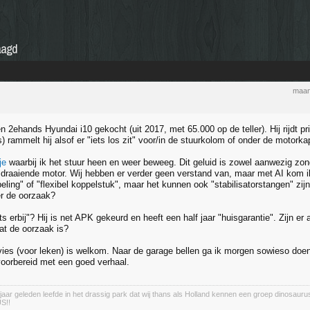
raagd
maan
n 2ehands Hyundai i10 gekocht (uit 2017, met 65.000 op de teller). Hij rijdt 
s) rammelt hij alsof er "iets los zit" voor/in de stuurkolom of onder de motorka
je
waarbij ik het stuur heen en weer beweeg. Dit geluid is zowel aanwezig zond
s draaiende motor. Wij hebben er verder geen verstand van, maar met AI kom ik 
ling" of "flexibel koppelstuk", maar het kunnen ook "stabilisatorstangen" zijn?
r de oorzaak?
ts erbij"? Hij is net APK gekeurd en heeft een half jaar "huisgarantie". Zijn er
at de oorzaak is?
vies (voor leken) is welkom. Naar de garage bellen ga ik morgen sowieso doen
voorbereid met een goed verhaal.
 jaar geleden leefde in het drassig park dat wij thans als Holland kennen een groep dinosaur
S!!