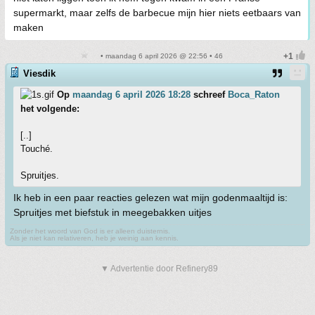
supermarkt, maar zelfs de barbecue mijn hier niets eetbaars van
maken
• maandag 6 april 2026 @ 22:56 • 46
Viesdik
Op
maandag 6 april 2026 18:28
schreef
Boca_Raton
het volgende:
[..]
Touché.
Spruitjes.
Ik heb in een paar reacties gelezen wat mijn godenmaaltijd is:
Spruitjes met biefstuk in meegebakken uitjes
Zonder het woord van God is er alleen duisternis.
Als je niet kan relativeren, heb je weinig aan kennis.
▼ Advertentie door Refinery89