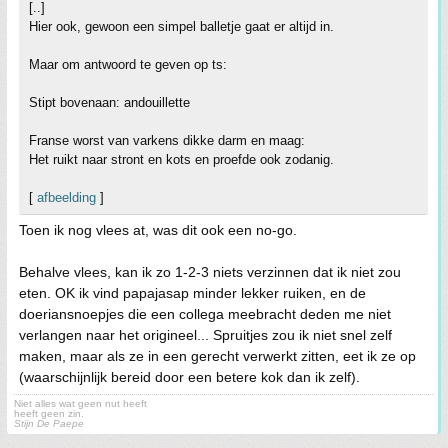
[..]
Hier ook, gewoon een simpel balletje gaat er altijd in.
Maar om antwoord te geven op ts:
Stipt bovenaan: andouillette
Franse worst van varkens dikke darm en maag:
Het ruikt naar stront en kots en proefde ook zodanig.
[
afbeelding
]
Toen ik nog vlees at, was dit ook een no-go.
Behalve vlees, kan ik zo 1-2-3 niets verzinnen dat ik niet zou
eten. OK ik vind papajasap minder lekker ruiken, en de
doeriansnoepjes die een collega meebracht deden me niet
verlangen naar het origineel... Spruitjes zou ik niet snel zelf
maken, maar als ze in een gerecht verwerkt zitten, eet ik ze op
(waarschijnlijk bereid door een betere kok dan ik zelf).
Niet alles wat geen nut heeft
heeft geen zin.
Stijn De Paepe