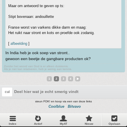
Maar om antwoord te geven op ts:
Stipt bovenaan: andouillette
Franse worst van varkens dikke darm en maag:
Het ruikt naar stront en kots en proefde ook zodanig.
[
afbeelding
]
In India heb je ook soep van stront..
gewoon een beetje de gangbare producten ok?
Zonder het woord van God is er alleen duisternis.
Als je niet kan relativeren, heb je weinig aan kennis.
1
2
3
4
Deel hier wat je echt smerig vindt
cul
steun FOK! en koop via een van deze links
Coolblue
Bitvavo
Index
Actief
MyAT
Nieuw
Opslaan