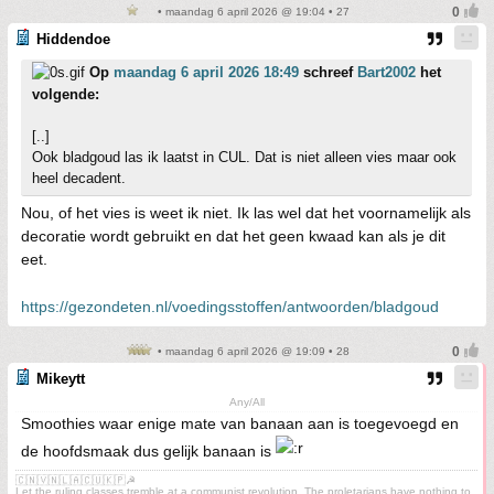
• maandag 6 april 2026 @ 19:04 • 27
Hiddendoe
Op
maandag 6 april 2026 18:49
schreef
Bart2002
het
volgende:
[..]
Ook bladgoud las ik laatst in CUL. Dat is niet alleen vies maar ook
heel decadent.
Nou, of het vies is weet ik niet. Ik las wel dat het voornamelijk als
decoratie wordt gebruikt en dat het geen kwaad kan als je dit
eet.
https://gezondeten.nl/voedingsstoffen/antwoorden/bladgoud
• maandag 6 april 2026 @ 19:09 • 28
Mikeytt
Any/All
Smoothies waar enige mate van banaan aan is toegevoegd en
de hoofdsmaak dus gelijk banaan is
🇨🇳🇻🇳🇱🇦🇨🇺🇰🇵☭
Let the ruling classes tremble at a communist revolution. The proletarians have nothing to