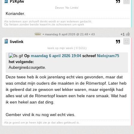
PzKpfw
Devon 'No Limits'
Koriander.
Als iedereen aan zichzelf denkt wordt er aan iedereen gedacht.
Op fietsen zonder bende kwam'm zie schooieren um spek
• maandag 6 april 2026 @ 21:48 • 43
livelink
keek op mijn week ( © DJ11)
Op
maandag 6 april 2026 19:04
schreef
Nielojram75
het volgende:
Aubergine&courgette.
Deze twee heb ik ook jarenlang echt vies gevonden, maar dat
was omdat mijn ouders die maakten in de Römertopf. Later heb
ik geleerd dat ze gewoon wel lekker waren, maar eigenlijk had
alles wat uit de Römertopf kwam een hele nare smaak. Wat had
ik een hekel aan dat ding.
Gember vind ik nu nog wel echt vies.
Als je goed om je heen kijkt zie je dat alles gekleurd is.