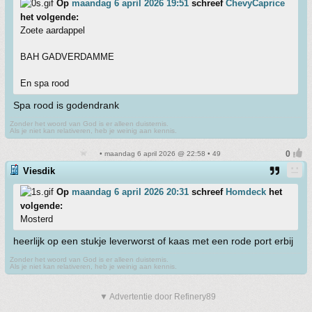
Op
maandag 6 april 2026 19:51
schreef
ChevyCaprice
het volgende:
Zoete aardappel
BAH GADVERDAMME
En spa rood
Spa rood is godendrank
Zonder het woord van God is er alleen duisternis.
Als je niet kan relativeren, heb je weinig aan kennis.
• maandag 6 april 2026 @ 22:58 • 49
Viesdik
Op
maandag 6 april 2026 20:31
schreef
Homdeck
het
volgende:
Mosterd
heerlijk op een stukje leverworst of kaas met een rode port erbij
Zonder het woord van God is er alleen duisternis.
Als je niet kan relativeren, heb je weinig aan kennis.
▼ Advertentie door Refinery89