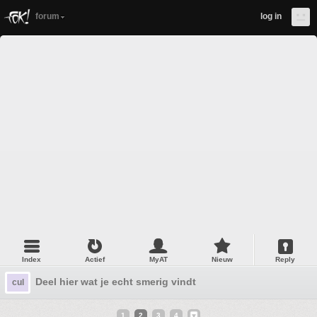
forum
log in
Index
Actief
MyAT
Nieuw
Reply
Deel hier wat je echt smerig vindt
cul
1
2
3
4