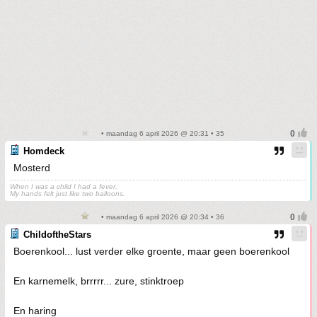
• maandag 6 april 2026 @ 20:31 • 35
Homdeck
Mosterd
When I was a child I had a fever.
My hands felt just like two balloons.
• maandag 6 april 2026 @ 20:34 • 36
ChildoftheStars
Boerenkool... lust verder elke groente, maar geen boerenkool
En karnemelk, brrrrr... zure, stinktroep
En haring