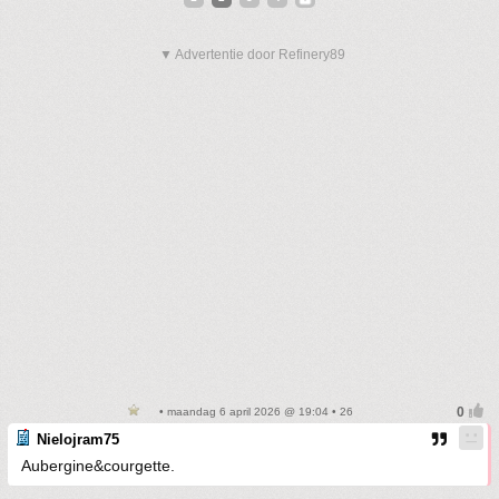
▼ Advertentie door Refinery89
• maandag 6 april 2026 @ 19:04 • 26
Nielojram75
Aubergine&courgette.