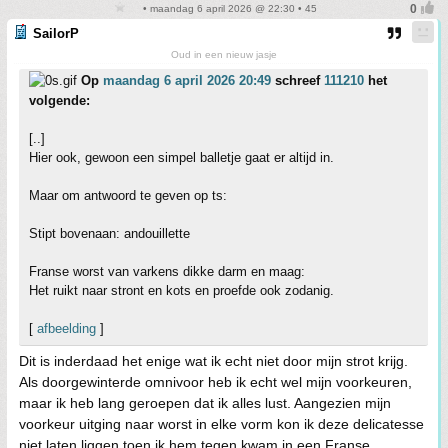
• maandag 6 april 2026 @ 22:30 • 45
SailorP
Oud in een nieuw jasje
Op
maandag 6 april 2026 20:49
schreef
111210
het
volgende:
[..]
Hier ook, gewoon een simpel balletje gaat er altijd in.
Maar om antwoord te geven op ts:
Stipt bovenaan: andouillette
Franse worst van varkens dikke darm en maag:
Het ruikt naar stront en kots en proefde ook zodanig.
[
afbeelding
]
Dit is inderdaad het enige wat ik echt niet door mijn strot krijg.
Als doorgewinterde omnivoor heb ik echt wel mijn voorkeuren,
maar ik heb lang geroepen dat ik alles lust. Aangezien mijn
voorkeur uitging naar worst in elke vorm kon ik deze delicatesse
niet laten liggen toen ik hem tegen kwam in een Franse