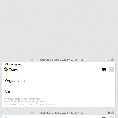
• maandag 6 april 2026 @ 21:40 • 41
FOK!Fotograaf
Zorro
Z
Orgaanvlees.
Vis.
Un dann rettet kein Kavallerie,
keine Zorro kümmert sich dodrömm.
Dä piss höchstens e " Zet " en der Schnie
• maandag 6 april 2026 @ 21:41 • 42