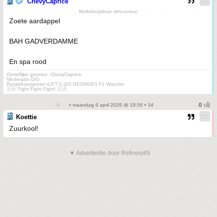
ChevyCaprice
Multidisciplinair simcoureur
Zoete aardappel
BAH GADVERDAMME
En spa rood
Gerieflijke groeten, ChevyCaprice
Moderator DIG
Russell-supporter (LET'S GO GEORGE!) F1 Watcher
🇺🇦 Fight Fight Fight! 🇺🇦
• maandag 6 april 2026 @ 19:56 • 34
Koettie
Zuurkool!
▼ Advertentie door Refinery89