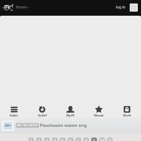
forum
log in
Index
Actief
MyAT
Nieuw
Dicht
Paashazen waren eng
40+
40+ SC #5707
1
2
3
4
5
6
7
8
9
10
11