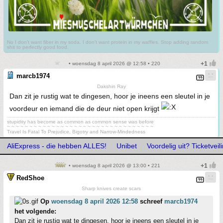
No I don't want fiber in my soda. I don't want protein in my waffles. Stop adding random
shit to perfectly good food.
• woensdag 8 april 2026 @ 12:58 • 220
marcb1974
Dakshin Ray
Dan zit je rustig wat te dingesen, hoor je ineens een sleutel in je
voordeur en iemand die de deur niet open krijgt
stupidity has become as common as common sense was before
~ ~ ~ ~ ~ ~ ~ ~ ~ ~ ~ ~ ~ ~ ~ ~ ~ ~ ~ ~ ~ ~ ~ ~ ~ ~ ~ ~ ~ ~ ~ ~ ~
Travel Is Fatal To Prejudice, Bigotry and Narrow-Mindedness
AliExpress - die hebben ALLES!
Unibet
Voordelig uit? Ticketveili
• woensdag 8 april 2026 @ 13:00 • 221
RedShoe
Sharp knives create scars
Op
woensdag 8 april 2026 12:58
schreef
marcb1974
het volgende:
Dan zit je rustig wat te dingesen, hoor je ineens een sleutel in je