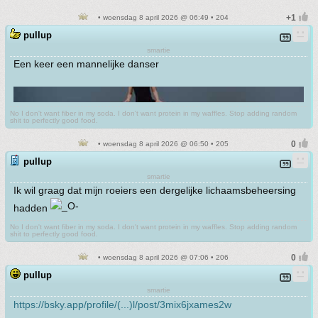
• woensdag 8 april 2026 @ 06:49 • 204
pullup
smartie
Een keer een mannelijke danser
No I don't want fiber in my soda. I don't want protein in my waffles. Stop adding random
shit to perfectly good food.
• woensdag 8 april 2026 @ 06:50 • 205
pullup
smartie
Ik wil graag dat mijn roeiers een dergelijke lichaamsbeheersing
hadden
No I don't want fiber in my soda. I don't want protein in my waffles. Stop adding random
shit to perfectly good food.
• woensdag 8 april 2026 @ 07:06 • 206
pullup
smartie
https://bsky.app/profile/(...)l/post/3mix6jxames2w