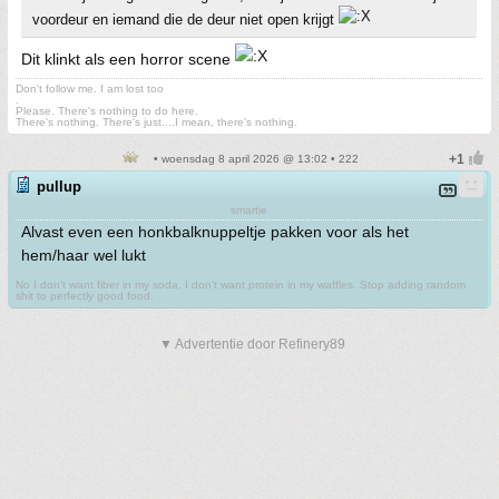
voordeur en iemand die de deur niet open krijgt
Dit klinkt als een horror scene
Don't follow me. I am lost too
.
Please. There's nothing to do here.
There's nothing. There's just....I mean, there's nothing.
• woensdag 8 april 2026 @ 13:02 • 222
pullup
smartie
Alvast even een honkbalknuppeltje pakken voor als het
hem/haar wel lukt
No I don't want fiber in my soda. I don't want protein in my waffles. Stop adding random
shit to perfectly good food.
▼ Advertentie door Refinery89