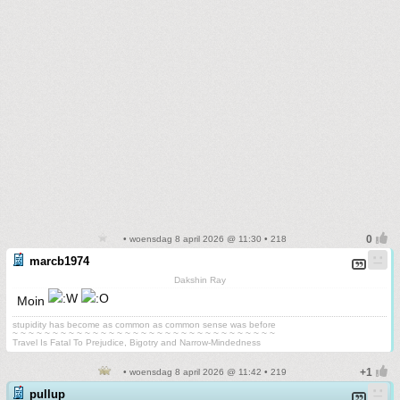
• woensdag 8 april 2026 @ 11:30 • 218
marcb1974
Dakshin Ray
Moin
stupidity has become as common as common sense was before
~ ~ ~ ~ ~ ~ ~ ~ ~ ~ ~ ~ ~ ~ ~ ~ ~ ~ ~ ~ ~ ~ ~ ~ ~ ~ ~ ~ ~ ~ ~ ~ ~
Travel Is Fatal To Prejudice, Bigotry and Narrow-Mindedness
• woensdag 8 april 2026 @ 11:42 • 219
pullup