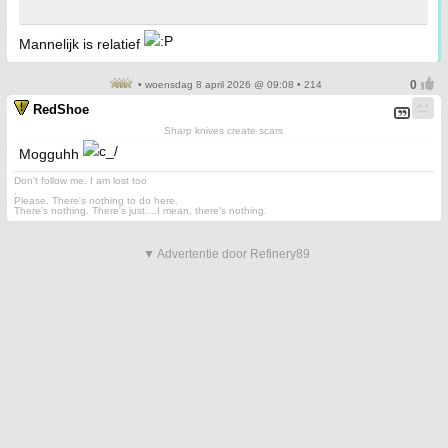
Mannelijk is relatief
• woensdag 8 april 2026 @ 09:08 • 214
RedShoe
Sharp knives create scars
Mogguhh
Don't follow me. I am lost too
.
Please. There's nothing to do here.
There's nothing. There's just....I mean, there's nothing.
▼ Advertentie door Refinery89