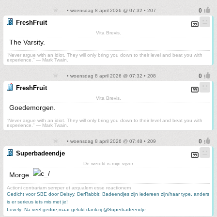
• woensdag 8 april 2026 @ 07:32 • 207
FreshFruit
Vita Brevis.
The Varsity.
“Never argue with an idiot. They will only bring you down to their level and beat you with
experience.” ― Mark Twain.
• woensdag 8 april 2026 @ 07:32 • 208
FreshFruit
Vita Brevis.
Goedemorgen.
“Never argue with an idiot. They will only bring you down to their level and beat you with
experience.” ― Mark Twain.
• woensdag 8 april 2026 @ 07:48 • 209
Superbadeendje
De wereld is mijn vijver
Morge.
Actioni contrariam semper et æqualem esse reactionem
Gedicht voor SBE door Deisyy
,
DerRabbit: Badeendjes zijn iedereen zijn/haar type, anders
is er serieus iets mis met je!
Lovely: Na veel gedoe,maar gelukt dankzij @Superbadeendje