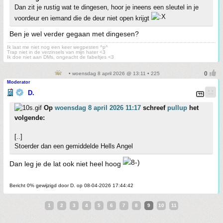
Dan zit je rustig wat te dingesen, hoor je ineens een sleutel in je
voordeur en iemand die de deur niet open krijgt
Ben je wel verder gegaan met dingesen?
Ik laat me niet nog een keer wegpesten ^p^
Trap niet in de verzinsels van mijn hater <3
Ik doe niet aan DMs, ongeacht de fabeltjes <3
• woensdag 8 april 2026 @ 13:11 • 225
Moderator
D.
Op
woensdag 8 april 2026 11:17
schreef
pullup
het
volgende:
[..]
Stoerder dan een gemiddelde Hells Angel
Dan leg je de lat ook niet heel hoog
Bericht 0% gewijzigd door D. op 08-04-2026 17:44:42
1
2
3
4
5
6
7
8
9
10
11