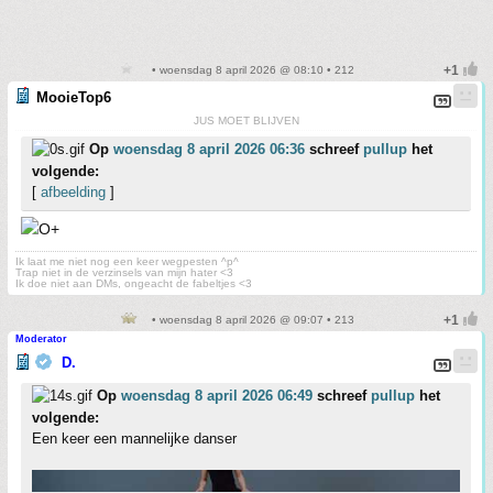
• woensdag 8 april 2026 @ 08:10 • 212
MooieTop6
JUS MOET BLIJVEN
Op
woensdag 8 april 2026 06:36
schreef
pullup
het
volgende:
[
afbeelding
]
Ik laat me niet nog een keer wegpesten ^p^
Trap niet in de verzinsels van mijn hater <3
Ik doe niet aan DMs, ongeacht de fabeltjes <3
• woensdag 8 april 2026 @ 09:07 • 213
Moderator
D.
Op
woensdag 8 april 2026 06:49
schreef
pullup
het
volgende:
Een keer een mannelijke danser