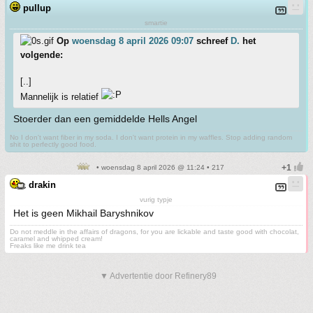
pullup
smartie
Op
woensdag 8 april 2026 09:07
schreef
D.
het
volgende:
[..]
Mannelijk is relatief
Stoerder dan een gemiddelde Hells Angel
No I don't want fiber in my soda. I don't want protein in my waffles. Stop adding random
shit to perfectly good food.
• woensdag 8 april 2026 @ 11:24 • 217
drakin
vurig typje
Het is geen Mikhail Baryshnikov
Do not meddle in the affairs of dragons, for you are lickable and taste good with chocolat,
caramel and whipped cream!
Freaks like me drink tea
▼ Advertentie door Refinery89