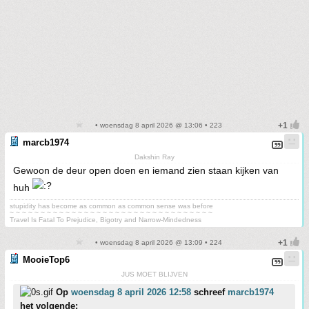
• woensdag 8 april 2026 @ 13:06 • 223
marcb1974
Dakshin Ray
Gewoon de deur open doen en iemand zien staan kijken van
huh
stupidity has become as common as common sense was before
~ ~ ~ ~ ~ ~ ~ ~ ~ ~ ~ ~ ~ ~ ~ ~ ~ ~ ~ ~ ~ ~ ~ ~ ~ ~ ~ ~ ~ ~ ~ ~ ~
Travel Is Fatal To Prejudice, Bigotry and Narrow-Mindedness
• woensdag 8 april 2026 @ 13:09 • 224
MooieTop6
JUS MOET BLIJVEN
Op
woensdag 8 april 2026 12:58
schreef
marcb1974
het volgende: