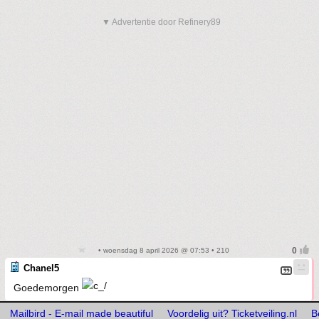
▼ Advertentie door Refinery89
• woensdag 8 april 2026 @ 07:53 • 210
Chanel5
Goedemorgen
Mailbird - E-mail made beautiful
Voordelig uit? Ticketveiling.nl
B