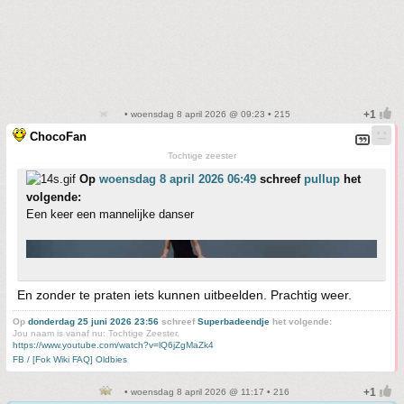
• woensdag 8 april 2026 @ 09:23 • 215
ChocoFan
Tochtige zeester
Op
woensdag 8 april 2026 06:49
schreef
pullup
het
volgende:
Een keer een mannelijke danser
En zonder te praten iets kunnen uitbeelden. Prachtig weer.
Op
donderdag 25 juni 2026 23:56
schreef
Superbadeendje
het volgende:
Jou naam is vanaf nu: Tochtige Zeester.
https://www.youtube.com/watch?v=lQ6jZgMaZk4
FB / [Fok Wiki FAQ] Oldbies
• woensdag 8 april 2026 @ 11:17 • 216