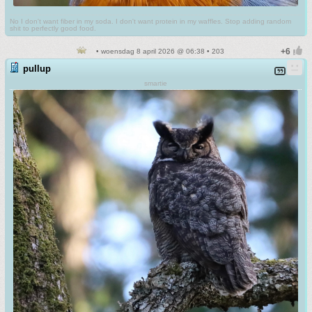
No I don't want fiber in my soda. I don't want protein in my waffles. Stop adding random
shit to perfectly good food.
• woensdag 8 april 2026 @ 06:38 • 203
pullup
smartie