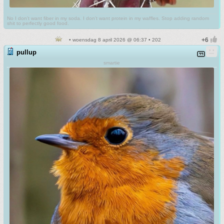
No I don't want fiber in my soda. I don't want protein in my waffles. Stop adding random
shit to perfectly good food.
• woensdag 8 april 2026 @ 06:37 • 202
pullup
smartie