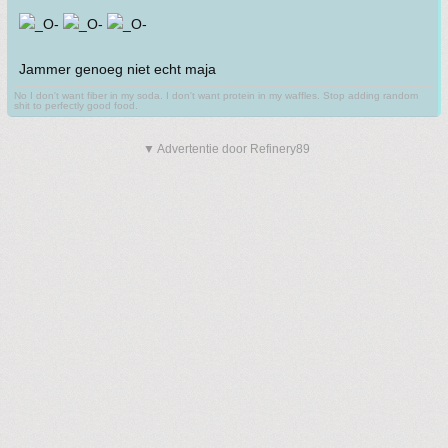
Jammer genoeg niet echt maja
No I don't want fiber in my soda. I don't want protein in my waffles. Stop adding random
shit to perfectly good food.
▼ Advertentie door Refinery89