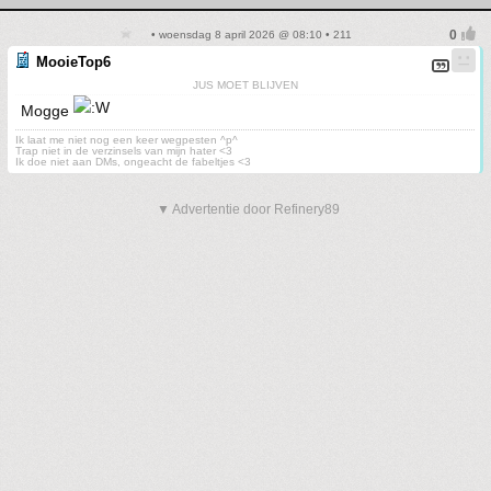
• woensdag 8 april 2026 @ 08:10 • 211
MooieTop6
JUS MOET BLIJVEN
Mogge
Ik laat me niet nog een keer wegpesten ^p^
Trap niet in de verzinsels van mijn hater <3
Ik doe niet aan DMs, ongeacht de fabeltjes <3
▼ Advertentie door Refinery89