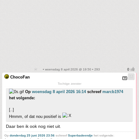
• woensdag 8 april 2026 @ 19:50 • 293
ChocoFan
Tochtige zeester
Op
woensdag 8 april 2026 16:14
schreef
marcb1974
het volgende:
[..]
Hmmm, of dat nou positief is
Daar ben ik ook nog niet uit.
Op
donderdag 25 juni 2026 23:56
schreef
Superbadeendje
het volgende: