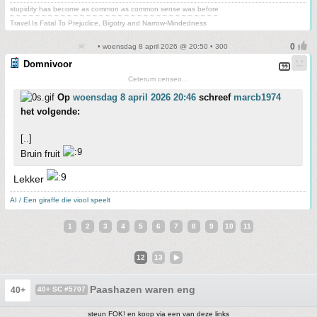
stupidity has become as common as common sense was before
~ ~ ~ ~ ~ ~ ~ ~ ~ ~ ~ ~ ~ ~ ~ ~ ~ ~ ~ ~ ~ ~ ~ ~ ~ ~ ~ ~ ~ ~ ~ ~ ~
Travel Is Fatal To Prejudice, Bigotry and Narrow-Mindedness
• woensdag 8 april 2026 @ 20:50 • 300
Domnivoor
Ceterum censeo...
Op
woensdag 8 april 2026 20:46
schreef
marcb1974
het volgende:
[..]
Bruin fruit
Lekker
AI / Een giraffe die viool speelt
1
2
3
4
5
6
7
8
9
10
11
12
13
Paashazen waren eng
40+
40+ SC #5707
steun FOK! en koop via een van deze links