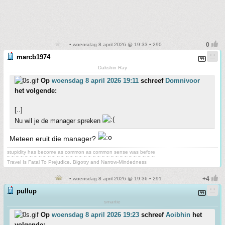
• woensdag 8 april 2026 @ 19:33 • 290
marcb1974
Dakshin Ray
Op
woensdag 8 april 2026 19:11
schreef
Domnivoor
het volgende:
[..]
Nu wil je de manager spreken
Meteen eruit die manager?
stupidity has become as common as common sense was before
~ ~ ~ ~ ~ ~ ~ ~ ~ ~ ~ ~ ~ ~ ~ ~ ~ ~ ~ ~ ~ ~ ~ ~ ~ ~ ~ ~ ~ ~ ~ ~ ~
Travel Is Fatal To Prejudice, Bigotry and Narrow-Mindedness
• woensdag 8 april 2026 @ 19:36 • 291
pullup
smartie
Op
woensdag 8 april 2026 19:23
schreef
Aoibhin
het
volgende: