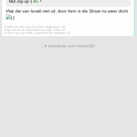
Met stip op 1
Vlak die van Israël niet uit, door hem is die Straat nu weer dicht
Ik laat me niet nog een keer wegpesten ^p^
Trap niet in de verzinsels van mijn hater <3
Ik doe niet aan DMs, ongeacht de fabeltjes <3
▼ Advertentie door Refinery89