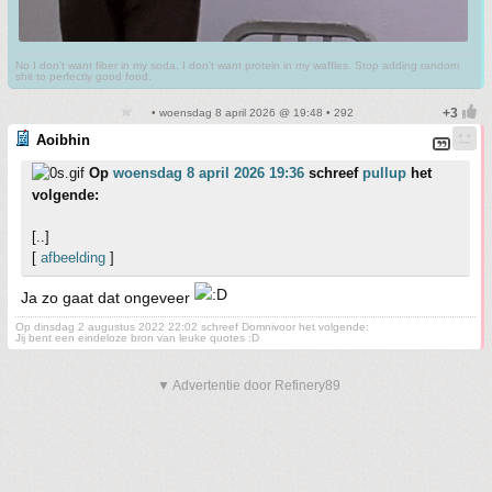
No I don't want fiber in my soda. I don't want protein in my waffles. Stop adding random
shit to perfectly good food.
• woensdag 8 april 2026 @ 19:48 • 292
Aoibhin
Op
woensdag 8 april 2026 19:36
schreef
pullup
het
volgende:
[..]
[
afbeelding
]
Ja zo gaat dat ongeveer
Op dinsdag 2 augustus 2022 22:02 schreef Domnivoor het volgende:
Jij bent een eindeloze bron van leuke quotes :D
▼ Advertentie door Refinery89