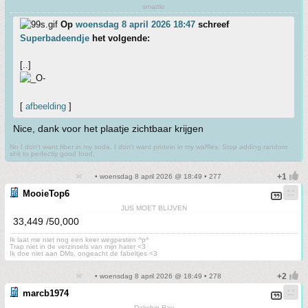
smartie
Op
woensdag 8 april 2026 18:47
schreef
Superbadeendje
het volgende:
[..]
[
afbeelding
]
Nice, dank voor het plaatje zichtbaar krijgen
No I don't want fiber in my soda. I don't want protein in my waffles. Stop adding random
shit to perfectly good food.
• woensdag 8 april 2026 @ 18:49 • 277
MooieTop6
JUS MOET BLIJVEN
33,449 /50,000
Ik laat me niet nog een keer wegpesten ^p^
Trap niet in de verzinsels van mijn hater <3
Ik doe niet aan DMs, ongeacht de fabeltjes <3
• woensdag 8 april 2026 @ 18:49 • 278
marcb1974
Dakshin Ray