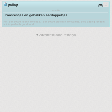
pullup
smartie
Paasrestjes en gebakken aardappeltjes
No I don't want fiber in my soda. I don't want protein in my waffles. Stop adding random
shit to perfectly good food.
▼ Advertentie door Refinery89