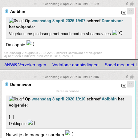
• woensdag 8 april 2026 @ 19:10 • 285
Aoibhin
Op
woensdag 8 april 2026 19:07
schreef
Domnivoor
het volgende:
Vegetarische pindasoep met naanbrood en shoarmavlees
Daklopnie
Op dinsdag 2 augustus 2022 22:02 schreef Domnivoor het volgende:
Jij bent een eindeloze bron van leuke quotes :D
ANWB Verzekeringen
Vodafone aanbiedingen
Speel mee met L
• woensdag 8 april 2026 @ 19:11 • 286
Domnivoor
Ceterum censeo...
Op
woensdag 8 april 2026 19:10
schreef
Aoibhin
het
volgende:
[..]
Daklopnie
Nu wil je de manager spreken