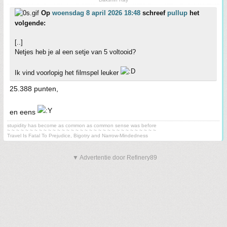
Op
woensdag 8 april 2026 18:48
schreef
pullup
het
volgende:
[..]
Netjes heb je al een setje van 5 voltooid?
Ik vind voorlopig het filmspel leuker
25.388 punten,
en eens
stupidity has become as common as common sense was before
~ ~ ~ ~ ~ ~ ~ ~ ~ ~ ~ ~ ~ ~ ~ ~ ~ ~ ~ ~ ~ ~ ~ ~ ~ ~ ~ ~ ~ ~ ~ ~ ~
Travel Is Fatal To Prejudice, Bigotry and Narrow-Mindedness
▼ Advertentie door Refinery89