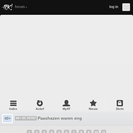
forum
log in
Index
Actief
MyAT
Nieuw
Dicht
Paashazen waren eng
40+
40+ SC #5707
1
2
3
4
5
6
7
8
9
10
11