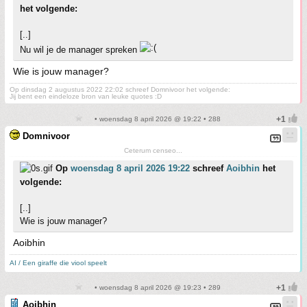
het volgende:
[..]
Nu wil je de manager spreken
Wie is jouw manager?
Op dinsdag 2 augustus 2022 22:02 schreef Domnivoor het volgende:
Jij bent een eindeloze bron van leuke quotes :D
• woensdag 8 april 2026 @ 19:22 • 288
Domnivoor
Ceterum censeo...
Op
woensdag 8 april 2026 19:22
schreef
Aoibhin
het
volgende:
[..]
Wie is jouw manager?
Aoibhin
AI / Een giraffe die viool speelt
• woensdag 8 april 2026 @ 19:23 • 289
Aoibhin