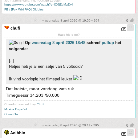
Jou naam is vanaf nu: Tochtige Zeester.
https://www.youtube.com/watch?v=lQ6jZgMaZk4
FB / [Fok Wiki FAQ] Oldbies
• woensdag 8 april 2026 @ 19:59 • 294
chufi
Hace frio o no?
Op
woensdag 8 april 2026 18:48
schreef
pullup
het
volgende:
[..]
Netjes heb je al een setje van 5 voltooid?
Ik vind voorlopig het filmspel leuker
Dat laatste, maar vandaag was ruk ...
Timeguessr 34,203 /50,000
Cuando haya sol, hay
Chufi
Musica Español
Come On
• woensdag 8 april 2026 @ 20:11 • 295
Aoibhin