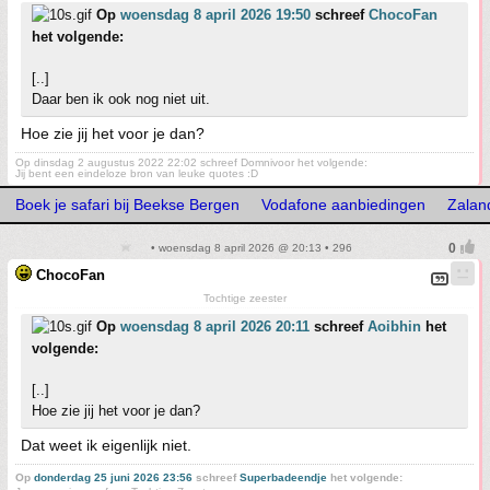
Op
woensdag 8 april 2026 19:50
schreef
ChocoFan
het volgende:
[..]
Daar ben ik ook nog niet uit.
Hoe zie jij het voor je dan?
Op dinsdag 2 augustus 2022 22:02 schreef Domnivoor het volgende:
Jij bent een eindeloze bron van leuke quotes :D
Boek je safari bij Beekse Bergen
Vodafone aanbiedingen
Zalan
• woensdag 8 april 2026 @ 20:13 • 296
ChocoFan
Tochtige zeester
Op
woensdag 8 april 2026 20:11
schreef
Aoibhin
het
volgende:
[..]
Hoe zie jij het voor je dan?
Dat weet ik eigenlijk niet.
Op
donderdag 25 juni 2026 23:56
schreef
Superbadeendje
het volgende: