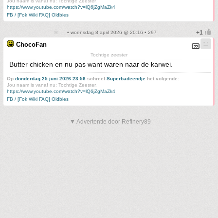
Jou naam is vanaf nu: Tochtige Zeester.
https://www.youtube.com/watch?v=lQ6jZgMaZk4
FB / [Fok Wiki FAQ] Oldbies
• woensdag 8 april 2026 @ 20:16 • 297
ChocoFan
Tochtige zeester
Butter chicken en nu pas want waren naar de karwei.
Op
donderdag 25 juni 2026 23:56
schreef
Superbadeendje
het volgende:
Jou naam is vanaf nu: Tochtige Zeester.
https://www.youtube.com/watch?v=lQ6jZgMaZk4
FB / [Fok Wiki FAQ] Oldbies
▼ Advertentie door Refinery89