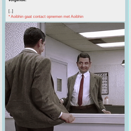
[..]
* Aoibhin gaat contact opnemen met Aoibhin