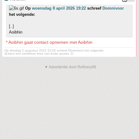
Op
woensdag 8 april 2026 19:22
schreef
Domnivoor
het volgende:
[..]
Aoibhin
* Aoibhin gaat contact opnemen met Aoibhin
Op dinsdag 2 augustus 2022 22:02 schreef Domnivoor het volgende:
Jij bent een eindeloze bron van leuke quotes :D
▼ Advertentie door Refinery89