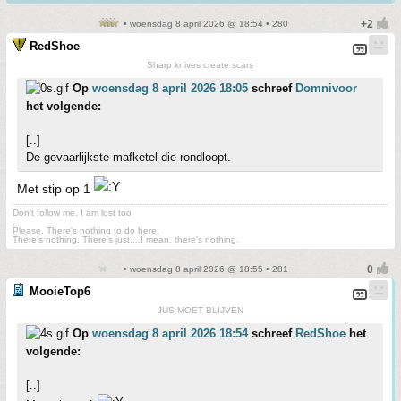
• woensdag 8 april 2026 @ 18:54 • 280
RedShoe
Sharp knives create scars
Op
woensdag 8 april 2026 18:05
schreef
Domnivoor
het volgende:
[..]
De gevaarlijkste mafketel die rondloopt.
Met stip op 1
Don't follow me. I am lost too
.
Please. There's nothing to do here.
There's nothing. There's just....I mean, there's nothing.
• woensdag 8 april 2026 @ 18:55 • 281
MooieTop6
JUS MOET BLIJVEN
Op
woensdag 8 april 2026 18:54
schreef
RedShoe
het
volgende:
[..]