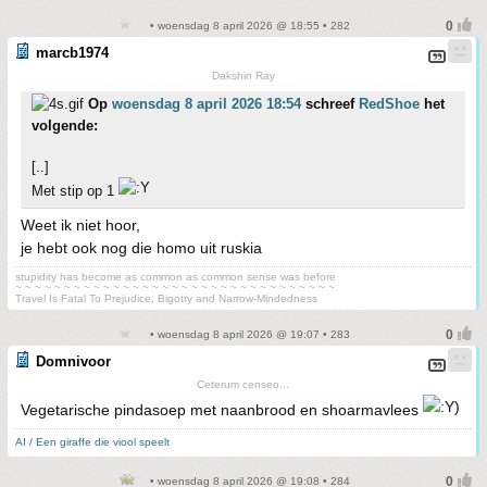
• woensdag 8 april 2026 @ 18:55 • 282
marcb1974
Dakshin Ray
Op
woensdag 8 april 2026 18:54
schreef
RedShoe
het
volgende:
[..]
Met stip op 1
Weet ik niet hoor,
je hebt ook nog die homo uit ruskia
stupidity has become as common as common sense was before
~ ~ ~ ~ ~ ~ ~ ~ ~ ~ ~ ~ ~ ~ ~ ~ ~ ~ ~ ~ ~ ~ ~ ~ ~ ~ ~ ~ ~ ~ ~ ~ ~
Travel Is Fatal To Prejudice, Bigotry and Narrow-Mindedness
• woensdag 8 april 2026 @ 19:07 • 283
Domnivoor
Ceterum censeo...
Vegetarische pindasoep met naanbrood en shoarmavlees
AI / Een giraffe die viool speelt
• woensdag 8 april 2026 @ 19:08 • 284