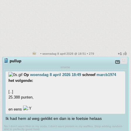
• woensdag 8 april 2026 @ 18:51 • 279
pullup
smartie
Op
woensdag 8 april 2026 18:49
schreef
marcb1974
het volgende:
[..]
25.388 punten,
en eens
Ik had hem al weg geklikt en dan is ie foetsie helaas
No I don't want fiber in my soda. I don't want protein in my waffles. Stop adding random
shit to perfectly good food.