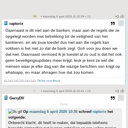
• maandag 6 april 2026 @ 10:39 • 12
raptorix
Daarnaast is dit niet aan de banken, maar aan de regels die ze
opgelegt worden met betrekking tot de veiligheid van het
bankieren, en als jouw toestel dus niet aan die regels kan
voldoen is het niet zo dat de bank zegt: Goh voor jou doen we
dat niet. Daarnaast vermoed ik je toestel al zo oud is dat het ook
geen beveiligingsupdates meer krijgt, leuk je kent ze wel die
mensen waar je elke dag van die wazige berichten van krijgt op
whatsapp, en maar afvragen hoe dat zou komen.
🕰️₿🕰️₿🕰️₿🕰️₿🕰️₿🕰️
TikTok next Block
• maandag 6 april 2026 @ 10:41 • 13
GerryDV
Gerry
Op
maandag 6 april 2026 10:36
schreef
raptorix
het
volgende:
Onterecht klacht, dit heeft te maken, dat bepaalde telefoons