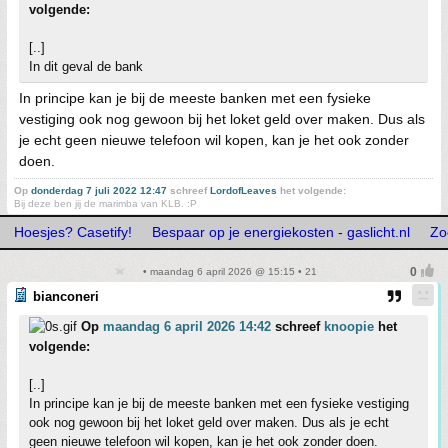
volgende:
[..]
In dit geval de bank
In principe kan je bij de meeste banken met een fysieke
vestiging ook nog gewoon bij het loket geld over maken. Dus als
je echt geen nieuwe telefoon wil kopen, kan je het ook zonder
doen.
Op
donderdag 7 juli 2022 12:47
schreef
LordofLeaves
het volgende:
Bij deze ben jij de marimba van KLB. :P
Hoesjes? Casetify!
Bespaar op je energiekosten - gaslicht.nl
Zo
• maandag 6 april 2026 @ 15:15 • 21
bianconeri
Op
maandag 6 april 2026 14:42
schreef
knoopie
het
volgende:
[..]
In principe kan je bij de meeste banken met een fysieke vestiging
ook nog gewoon bij het loket geld over maken. Dus als je echt
geen nieuwe telefoon wil kopen, kan je het ook zonder doen.