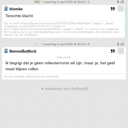
• maandag 6 april 2026 @ 08:06 • 5
blomke
Terechte klacht.
Op <a href="https://forum.fok.nl/topic/2677908/2/25#p208861847" target="_blank"
>zaterdag 22 april 2023 13:43</a> schreef <a
href="https://forum.fok.nl/user/profile/62881" target="_blank" >r_one</a> het volgende:
En ik zeg je dat je op zaterdagmiddag van 2 tot 4 in je poedelnaakie de horlepiep moet
dansen op het marktplein.
• maandag 6 april 2026 @ 08:35 • 6
BennieButtfuck
Billenmaat
Ik begrijp dat je geen milieuterrorist wil zijn, maar ja, het geld
moet blijven rollen.
En een prettige scheut door de pielemuis.
▼ Advertentie door Refinery89