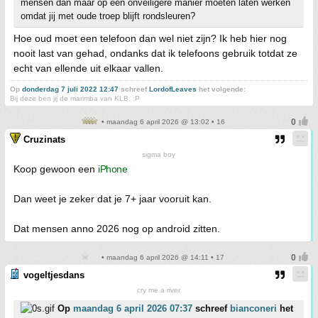
mensen dan maar op een onveiligere manier moeten laten werken
omdat jij met oude troep blijft rondsleuren?
Hoe oud moet een telefoon dan wel niet zijn? Ik heb hier nog
nooit last van gehad, ondanks dat ik telefoons gebruik totdat ze
echt van ellende uit elkaar vallen.
Op
donderdag 7 juli 2022 12:47
schreef
LordofLeaves
het volgende:
Bij deze ben jij de marimba van KLB. :P
• maandag 6 april 2026 @ 13:02 • 16
Cruzinats
sigma boy
Koop gewoon een
iPhone
Dan weet je zeker dat je 7+ jaar vooruit kan.
Dat mensen anno 2026 nog op android zitten.
• maandag 6 april 2026 @ 14:11 • 17
vogeltjesdans
cry me a river
Op
maandag 6 april 2026 07:37
schreef
bianconeri
het