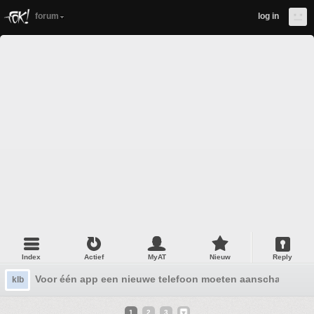
forum
log in
Index
Actief
MyAT
Nieuw
Reply
Voor één app een nieuwe telefoon moeten aanschaffen
klb
1
2
3