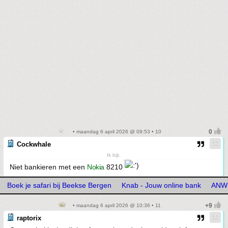
• maandag 6 april 2026 @ 09:53 • 10
Cockwhale
Ik bijt.
Niet bankieren met een
Nokia
8210
Boek je safari bij Beekse Bergen
Knab - Jouw online bank
ANWB
• maandag 6 april 2026 @ 10:36 • 11
raptorix