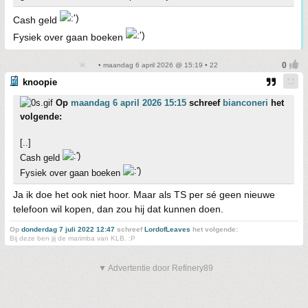
Cash geld
Fysiek over gaan boeken
• maandag 6 april 2026 @ 15:19 • 22
knoopie
Op
maandag 6 april 2026 15:15
schreef
bianconeri
het
volgende:
[..]
Cash geld
Fysiek over gaan boeken
Ja ik doe het ook niet hoor. Maar als TS per sé geen nieuwe
telefoon wil kopen, dan zou hij dat kunnen doen.
Op
donderdag 7 juli 2022 12:47
schreef
LordofLeaves
het volgende:
Bij deze ben jij de marimba van KLB. :P
▼ Advertentie door Refinery89