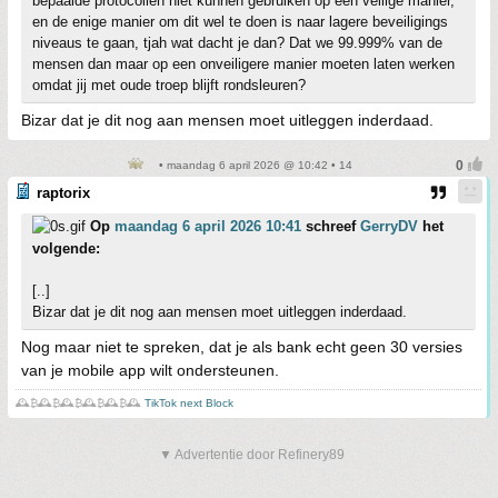
bepaalde protocollen niet kunnen gebruiken op een veilige manier,
en de enige manier om dit wel te doen is naar lagere beveiligings
niveaus te gaan, tjah wat dacht je dan? Dat we 99.999% van de
mensen dan maar op een onveiligere manier moeten laten werken
omdat jij met oude troep blijft rondsleuren?
Bizar dat je dit nog aan mensen moet uitleggen inderdaad.
• maandag 6 april 2026 @ 10:42 • 14
raptorix
Op
maandag 6 april 2026 10:41
schreef
GerryDV
het
volgende:
[..]
Bizar dat je dit nog aan mensen moet uitleggen inderdaad.
Nog maar niet te spreken, dat je als bank echt geen 30 versies
van je mobile app wilt ondersteunen.
🕰️₿🕰️₿🕰️₿🕰️₿🕰️₿🕰️
TikTok next Block
▼ Advertentie door Refinery89