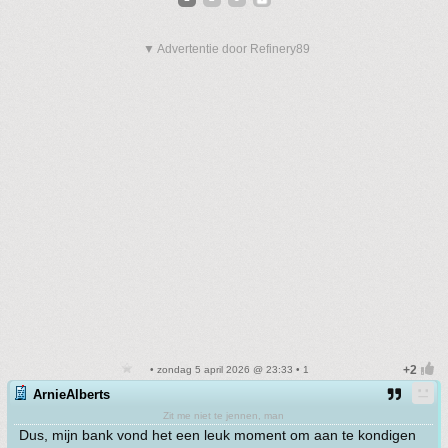
▼ Advertentie door Refinery89
• zondag 5 april 2026 @ 23:33 • 1
ArnieAlberts
Zit me niet te jennen, man
Dus, mijn bank vond het een leuk moment om aan te kondigen