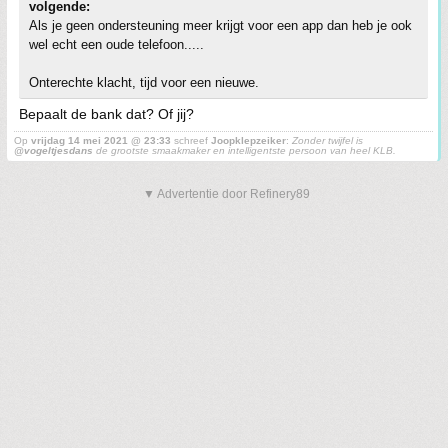
volgende:
Als je geen ondersteuning meer krijgt voor een app dan heb je ook
wel echt een oude telefoon.....
Onterechte klacht, tijd voor een nieuwe.
Bepaalt de bank dat? Of jij?
Op
vrijdag 14 mei 2021 @ 23:33
schreef
Joopklepzeiker
:
Zonder twijfel is
@vogeltjesdans
de grootste smaakmaker en intelligentste persoon van heel KLB.
▼ Advertentie door Refinery89