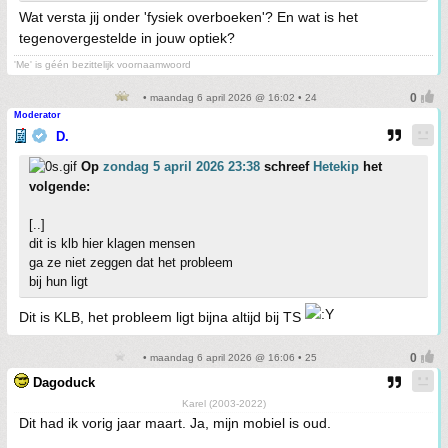
Wat versta jij onder 'fysiek overboeken'? En wat is het
tegenovergestelde in jouw optiek?
'Me' is géén bezittelijk voornaamwoord
• maandag 6 april 2026 @ 16:02 • 24
Moderator
D.
Op
zondag 5 april 2026 23:38
schreef
Hetekip
het
volgende:
[..]
dit is klb hier klagen mensen
ga ze niet zeggen dat het probleem
bij hun ligt
Dit is KLB, het probleem ligt bijna altijd bij TS
• maandag 6 april 2026 @ 16:06 • 25
Dagoduck
Karel (2003-2022)
Dit had ik vorig jaar maart. Ja, mijn mobiel is oud.