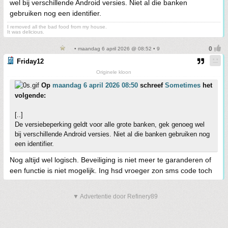
wel bij verschillende Android versies. Niet al die banken
gebruiken nog een identifier.
I removed all the bad food from my house.
It was delicious.
• maandag 6 april 2026 @ 08:52 • 9
Friday12
Originele kloon
Op
maandag 6 april 2026 08:50
schreef
Sometimes
het
volgende:
[..]
De versiebeperking geldt voor alle grote banken, gek genoeg wel
bij verschillende Android versies. Niet al die banken gebruiken nog
een identifier.
Nog altijd wel logisch. Beveiliging is niet meer te garanderen of
een functie is niet mogelijk. Ing hsd vroeger zon sms code toch
▼ Advertentie door Refinery89