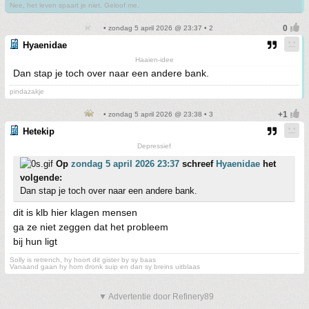
Nee, het leven spaart je niet. Geloof me.
• zondag 5 april 2026 @ 23:37 • 2
Hyaenidae
Haaien-idee
Dan stap je toch over naar een andere bank.
pindazakje
• zondag 5 april 2026 @ 23:38 • 3
Hetekip
Depressief
Op
zondag 5 april 2026 23:37
schreef
Hyaenidae
het
volgende:
Dan stap je toch over naar een andere bank.
dit is klb hier klagen mensen
ga ze niet zeggen dat het probleem
bij hun ligt
Solly is retrench, hy hoort dit gister by sy baas
Vanaand gaan hy hom dronk suip en dan sy breins uitblaas
▼ Advertentie door Refinery89