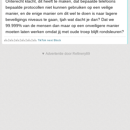
Onterecht klacht, dit heeft te maken, dat bepaalde telefoons
bepaalde protocollen niet kunnen gebruiken op een veilige
manier, en de enige manier om dit wel te doen is naar lagere
beveiligings niveaus te gaan, tjah wat dacht je dan? Dat we
99.999% van de mensen dan maar op een onveiligere manier
moeten laten werken omdat jij met oude troep blijft rondsleuren?
🕰️₿🕰️₿🕰️₿🕰️₿🕰️₿🕰️
TikTok next Block
▼ Advertentie door Refinery89