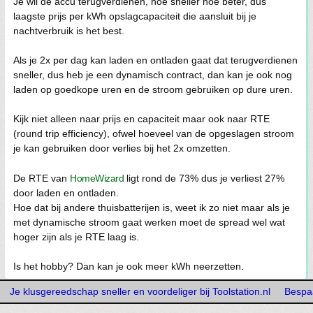
Je wil de accu terugverdienen, hoe sneller hoe beter, dus
laagste prijs per kWh opslagcapaciteit die aansluit bij je
nachtverbruik is het best.
Als je 2x per dag kan laden en ontladen gaat dat terugverdienen
sneller, dus heb je een dynamisch contract, dan kan je ook nog
laden op goedkope uren en de stroom gebruiken op dure uren.
Kijk niet alleen naar prijs en capaciteit maar ook naar RTE
(round trip efficiency), ofwel hoeveel van de opgeslagen stroom
je kan gebruiken door verlies bij het 2x omzetten.
De RTE van
HomeWizard
ligt rond de 73% dus je verliest 27%
door laden en ontladen.
Hoe dat bij andere thuisbatterijen is, weet ik zo niet maar als je
met dynamische stroom gaat werken moet de spread wel wat
hoger zijn als je RTE laag is.
Is het hobby? Dan kan je ook meer kWh neerzetten.
Je klusgereedschap sneller en voordeliger bij Toolstation.nl
Bespaa