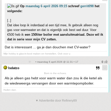
Op
maandag 6 april 2026 09:15
schreef
gerrit098
het
volgende:
[..]
Dat idee loop ik inderdaad al een tijd mee, Ik gebruik alleen nog
gas voor warmwater en dat is eigenlijk ook best wel duur. Voor
€500 heb ik
een 150liter boiler met aansluitmatriaal. Deze wil ik
dat in serie voor mijn CV zetten.
Dat is interessant ... ga je dan douchen met CV-water?
Mijn hobby is glas-in-lood maken en herstellen. Ook voor u
• maandag 6 april 2026 @ 11:31 • 17
Isdatzo
Born in the echoes.
Als je alleen gas hebt voor warm water dan zou ik die ketel als
de wiedeweerga vervangen door een warmtepompboiler.
Huilen dan.
▼ Advertentie door Refinery89