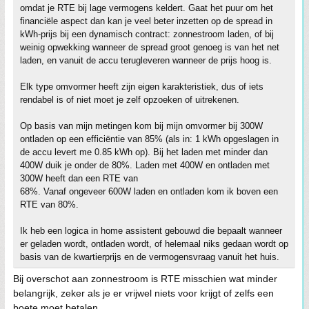
omdat je RTE bij lage vermogens keldert. Gaat het puur om het
financiële aspect dan kan je veel beter inzetten op de spread in
kWh-prijs bij een dynamisch contract: zonnestroom laden, of bij
weinig opwekking wanneer de spread groot genoeg is van het net
laden, en vanuit de accu terugleveren wanneer de prijs hoog is.
Elk type omvormer heeft zijn eigen karakteristiek, dus of iets
rendabel is of niet moet je zelf opzoeken of uitrekenen.
Op basis van mijn metingen kom bij mijn omvormer bij 300W
ontladen op een efficiëntie van 85% (als in: 1 kWh opgeslagen in
de accu levert me 0.85 kWh op). Bij het laden met minder dan
400W duik je onder de 80%. Laden met 400W en ontladen met
300W heeft dan een RTE van
68%. Vanaf ongeveer 600W laden en ontladen kom ik boven een
RTE van 80%.
Ik heb een logica in home assistent gebouwd die bepaalt wanneer
er geladen wordt, ontladen wordt, of helemaal niks gedaan wordt op
basis van de kwartierprijs en de vermogensvraag vanuit het huis.
Bij overschot aan zonnestroom is RTE misschien wat minder
belangrijk, zeker als je er vrijwel niets voor krijgt of zelfs een
boete moet betalen.