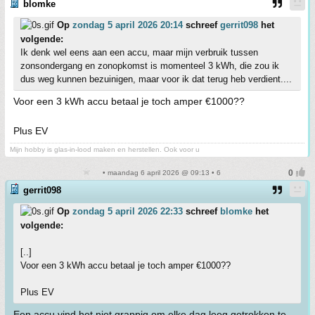
blomke
Op
zondag 5 april 2026 20:14
schreef
gerrit098
het
volgende:
Ik denk wel eens aan een accu, maar mijn verbruik tussen
zonsondergang en zonopkomst is momenteel 3 kWh, die zou ik
dus weg kunnen bezuinigen, maar voor ik dat terug heb verdient....
Voor een 3 kWh accu betaal je toch amper €1000??
Plus EV
Mijn hobby is glas-in-lood maken en herstellen. Ook voor u
• maandag 6 april 2026 @ 09:13 • 6
gerrit098
Op
zondag 5 april 2026 22:33
schreef
blomke
het
volgende:
[..]
Voor een 3 kWh accu betaal je toch amper €1000??
Plus EV
Een accu vind het niet grappig om elke dag leeg getrokken te