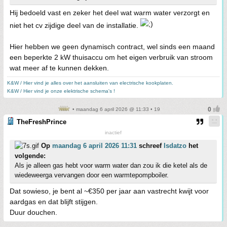
Hij bedoeld vast en zeker het deel wat warm water verzorgt en
niet het cv zijdige deel van de installatie.
Hier hebben we geen dynamisch contract, wel sinds een maand
een beperkte 2 kW thuisaccu om het eigen verbruik van stroom
wat meer af te kunnen dekken.
K&W / Hier vind je alles over het aansluiten van electrische kookplaten.
K&W / Hier vind je onze elektrische schema's !
• maandag 6 april 2026 @ 11:33 • 19
TheFreshPrince
inactief
Op
maandag 6 april 2026 11:31
schreef
Isdatzo
het
volgende:
Als je alleen gas hebt voor warm water dan zou ik die ketel als de
wiedeweerga vervangen door een warmtepompboiler.
Dat sowieso, je bent al ~€350 per jaar aan vastrecht kwijt voor
aardgas en dat blijft stijgen.
Duur douchen.