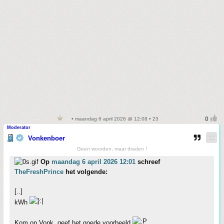
• maandag 6 april 2026 @ 12:08 • 23
Moderator
Vonkenboer
Geen woorden, maar draden !
Op
maandag 6 april 2026 12:01
schreef
TheFreshPrince
het volgende:
[..]
kWh
Kom op Vonk, geef het goede voorbeeld