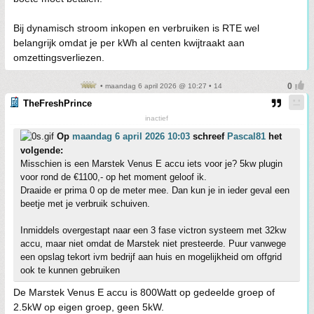
Bij dynamisch stroom inkopen en verbruiken is RTE wel
belangrijk omdat je per kWh al centen kwijtraakt aan
omzettingsverliezen.
• maandag 6 april 2026 @ 10:27 • 14
TheFreshPrince
inactief
Op
maandag 6 april 2026 10:03
schreef
Pascal81
het
volgende:
Misschien is een Marstek Venus E accu iets voor je? 5kw plugin
voor rond de €1100,- op het moment geloof ik.
Draaide er prima 0 op de meter mee. Dan kun je in ieder geval een
beetje met je verbruik schuiven.
Inmiddels overgestapt naar een 3 fase victron systeem met 32kw
accu, maar niet omdat de Marstek niet presteerde. Puur vanwege
een opslag tekort ivm bedrijf aan huis en mogelijkheid om offgrid
ook te kunnen gebruiken
De Marstek Venus E accu is 800Watt op gedeelde groep of
2.5kW op eigen groep, geen 5kW.