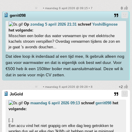
• maandag 6 april 2026 @ 09:15 • 7
gerrit098
Op
zondag 5 april 2026 21:31
schreef
YoshiBignose
het volgende:
Misschien een boiler dus water verwarmen ipv met elektrische
kachels stroom verspillen? Overdag verwarmen tijdens de zon en
je gaat 's avonds douchen...
Dat idee loop ik inderdaad al een tijd mee, Ik gebruik alleen nog
gas voor warmwater en dat is eigenlijk ook best wel duur. Voor
€500 heb ik een 150liter boiler met aansluitmatriaal. Deze wil ik
dat in serie voor mijn CV zetten.
• maandag 6 april 2026 @ 09:28 • 8
JoGold
Op
maandag 6 april 2026 09:13
schreef
gerrit098
het
volgende:
[..]
Een accu vind het niet grappig om elke dag leeg getrokken te
worden dus wil er elke dag 3kWh uit hebben moet je minimaal