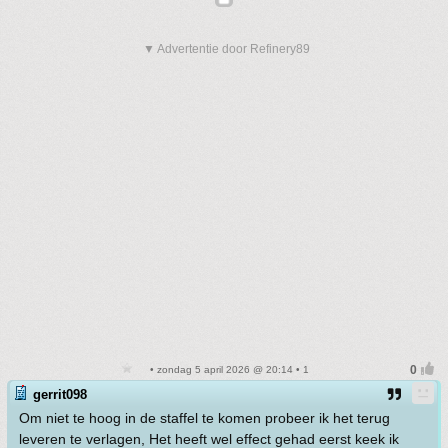
▼ Advertentie door Refinery89
• zondag 5 april 2026 @ 20:14 • 1
gerrit098
Om niet te hoog in de staffel te komen probeer ik het terug
leveren te verlagen, Het heeft wel effect gehad eerst keek ik