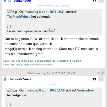
Vonkenboer
Geen woorden, maar draden !
Op
maandag 6 april 2026 11:34
schreef
TheFreshPrince
het volgende:
[..]
En wat voor opslagcapaciteit?
Om te beginnen 2 kW, al merk ik dat ik daarmee niet helemaal
de nacht doorkom qua verbruik.
Mogelijk bereid ik dit nog verder uit. Maar mijn PV installatie is
ook niet overdreven groot.
K&W / Hier vind je alles over het aansluiten van electrische kookplaten.
K&W / Hier vind je onze elektrische schema's !
• maandag 6 april 2026 @ 12:01 • 22
TheFreshPrince
inactief
Op
maandag 6 april 2026 11:58
schreef
Vonkenboer
het volgende:
[..]