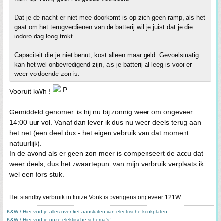
Dat je de nacht er niet mee doorkomt is op zich geen ramp, als het
gaat om het terugverdienen van de batterij wil je juist dat je die
iedere dag leeg trekt.
Capaciteit die je niet benut, kost alleen maar geld. Gevoelsmatig
kan het wel onbevredigend zijn, als je batterij al leeg is voor er
weer voldoende zon is.
Vooruit kWh !
Gemiddeld genomen is hij nu bij zonnig weer om ongeveer
14:00 uur vol. Vanaf dan lever ik dus nu weer deels terug aan
het net (een deel dus - het eigen vebruik van dat moment
natuurlijk).
In de avond als er geen zon meer is compenseert de accu dat
weer deels, dus het zwaartepunt van mijn verbruik verplaats ik
wel een fors stuk.
Het standby verbruik in huize Vonk is overigens ongeveer 121W.
K&W / Hier vind je alles over het aansluiten van electrische kookplaten.
K&W / Hier vind je onze elektrische schema's !