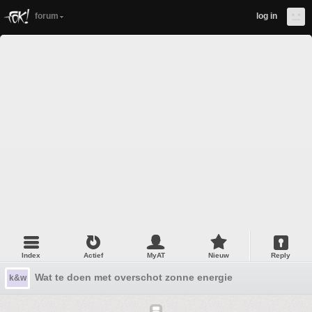
forum
log in
Index
Actief
MyAT
Nieuw
Reply
Wat te doen met overschot zonne energie
k&w