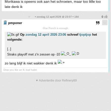
Morikawa is opeens ook aan het schroeien, maar too litlle too
late denk ik
• zondag 12 april 2026 @ 23:07 • 184
pmponer
One Punch is enough
Op
zondag 12 april 2026 23:06
schreef
tjoptjop
het
volgende:
[..]
Straks playoff met z'n zessen op -10
zo lang blijf ik niet wakker denk ik
Drop you like an ill, bad habit
▼ Advertentie door Refinery89