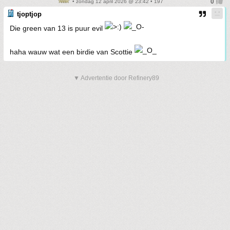
• zondag 12 april 2026 @ 23:42 • 197
tjoptjop
Die green van 13 is puur evil
haha wauw wat een birdie van Scottie
▼ Advertentie door Refinery89