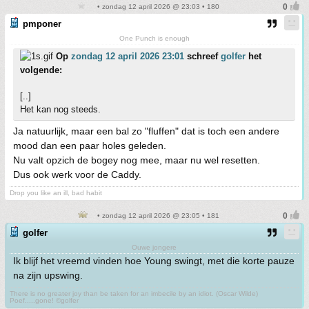
• zondag 12 april 2026 @ 23:03 • 180
pmponer
One Punch is enough
Op
zondag 12 april 2026 23:01
schreef
golfer
het
volgende:
[..]
Het kan nog steeds.
Ja natuurlijk, maar een bal zo "fluffen" dat is toch een andere
mood dan een paar holes geleden.
Nu valt opzich de bogey nog mee, maar nu wel resetten.
Dus ook werk voor de Caddy.
Drop you like an ill, bad habit
• zondag 12 april 2026 @ 23:05 • 181
golfer
Ouwe jongere
Ik blijf het vreemd vinden hoe Young swingt, met die korte pauze
na zijn upswing.
There is no greater joy than be taken for an imbecile by an idiot. (Oscar Wilde)
Poef.....gone! ©golfer