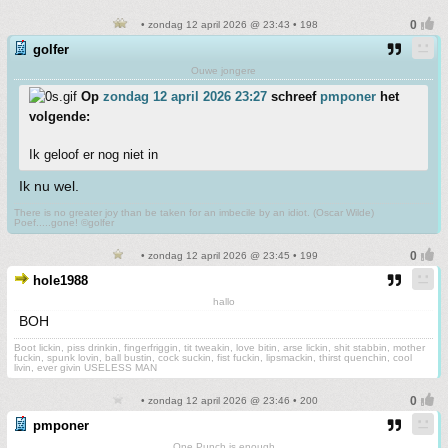
• zondag 12 april 2026 @ 23:43 • 198
golfer
Ouwe jongere
Op
zondag 12 april 2026 23:27
schreef
pmponer
het
volgende:
Ik geloof er nog niet in
Ik nu wel.
There is no greater joy than be taken for an imbecile by an idiot. (Oscar Wilde)
Poef.....gone! ©golfer
• zondag 12 april 2026 @ 23:45 • 199
hole1988
hallo
BOH
Boot lickin, piss drinkin, fingerfriggin, tit tweakin, love bitin, arse lickin, shit stabbin, mother
fuckin, spunk lovin, ball bustin, cock suckin, fist fuckin, lipsmackin, thirst quenchin, cool
livin, ever givin USELESS MAN
• zondag 12 april 2026 @ 23:46 • 200
pmponer
One Punch is enough