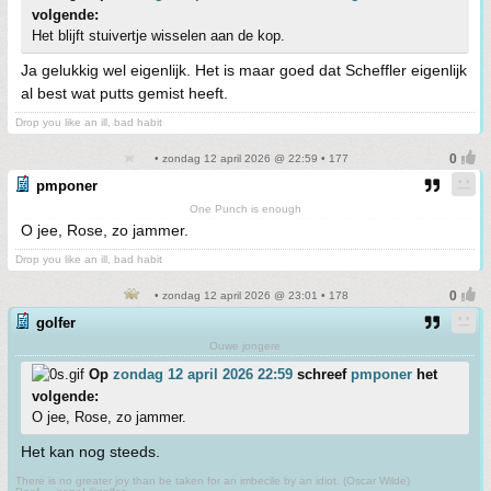
volgende:
Het blijft stuivertje wisselen aan de kop.
Ja gelukkig wel eigenlijk. Het is maar goed dat Scheffler eigenlijk
al best wat putts gemist heeft.
Drop you like an ill, bad habit
• zondag 12 april 2026 @ 22:59 • 177
pmponer
One Punch is enough
O jee, Rose, zo jammer.
Drop you like an ill, bad habit
• zondag 12 april 2026 @ 23:01 • 178
golfer
Ouwe jongere
Op
zondag 12 april 2026 22:59
schreef
pmponer
het
volgende:
O jee, Rose, zo jammer.
Het kan nog steeds.
There is no greater joy than be taken for an imbecile by an idiot. (Oscar Wilde)