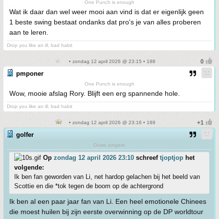
One Punch is enough
Wat ik daar dan wel weer mooi aan vind is dat er eigenlijk geen
1 beste swing bestaat ondanks dat pro's je van alles proberen
aan te leren.
Drop you like an ill, bad habit
• zondag 12 april 2026 @ 23:15 • 188
pmponer
One Punch is enough
Wow, mooie afslag Rory. Blijft een erg spannende hole.
Drop you like an ill, bad habit
• zondag 12 april 2026 @ 23:16 • 189
golfer
Ouwe jongere
Op
zondag 12 april 2026 23:10
schreef
tjoptjop
het
volgende:
Ik ben fan geworden van Li, net hardop gelachen bij het beeld van
Scottie en die *tok tegen de boom op de achtergrond
Ik ben al een paar jaar fan van Li. Een heel emotionele Chinees
die moest huilen bij zijn eerste overwinning op de DP worldtour