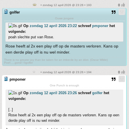
• zondag 12 april 2026 @ 23:26 • 193
golfer
Ouwe jongere
Op
zondag 12 april 2026 23:22
schreef
pmponer
het
volgende:
poah slechte put van Rose.
Rose heeft al 2x een play off op de masters verloren. Kans op
een derde play off is nu wel minder.
There is no greater joy than be taken for an imbecile by an idiot. (Oscar Wilde)
Poef.....gone! ©golfer
• zondag 12 april 2026 @ 23:26 • 194
pmponer
One Punch is enough
Op
zondag 12 april 2026 23:26
schreef
golfer
het
volgende:
[..]
Rose heeft al 2x een play off op de masters verloren. Kans op een
derde play off is nu wel minder.