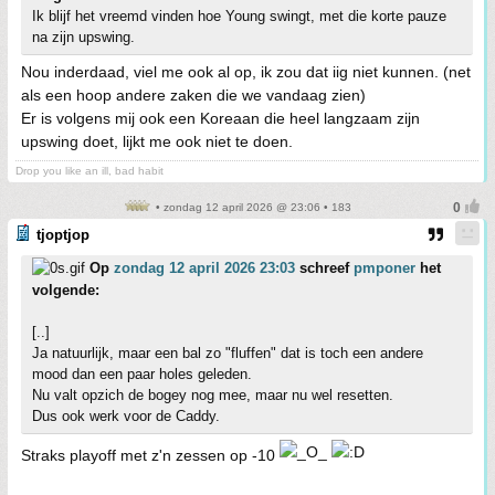
Ik blijf het vreemd vinden hoe Young swingt, met die korte pauze
na zijn upswing.
Nou inderdaad, viel me ook al op, ik zou dat iig niet kunnen. (net
als een hoop andere zaken die we vandaag zien)
Er is volgens mij ook een Koreaan die heel langzaam zijn
upswing doet, lijkt me ook niet te doen.
Drop you like an ill, bad habit
• zondag 12 april 2026 @ 23:06 • 183
tjoptjop
Op
zondag 12 april 2026 23:03
schreef
pmponer
het
volgende:
[..]
Ja natuurlijk, maar een bal zo "fluffen" dat is toch een andere
mood dan een paar holes geleden.
Nu valt opzich de bogey nog mee, maar nu wel resetten.
Dus ook werk voor de Caddy.
Straks playoff met z'n zessen op -10