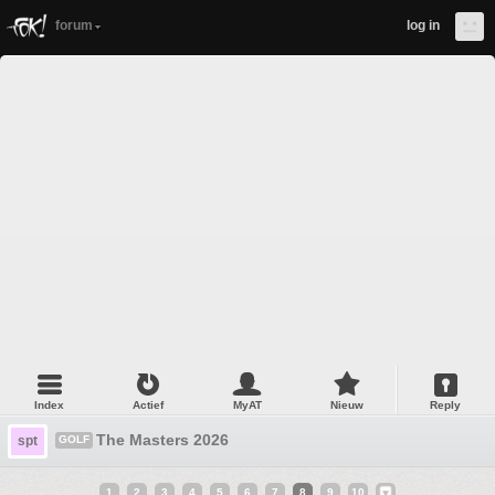
forum
log in
Index
Actief
MyAT
Nieuw
Reply
The Masters 2026
spt
GOLF
1
2
3
4
5
6
7
8
9
10