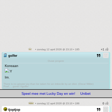
• zondag 12 april 2026 @ 23:10 • 185
golfer
Ouwe jongere
Koreaan
Im.
There is no greater joy than be taken for an imbecile by an idiot. (Oscar Wilde)
Poef.....gone! ©golfer
Speel mee met Lucky Day en win!
Unibet
• zondag 12 april 2026 @ 23:10 • 186
tjoptjop