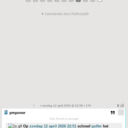
▼ Advertentie door Refinery89
• zondag 12 april 2026 @ 22:58 • 176
pmponer
One Punch is enough
Op
zondag 12 april 2026 22:51
schreef
golfer
het