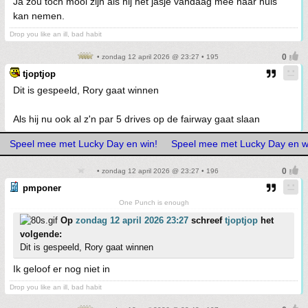
Ja zou toch mooi zijn als hij het jasje vandaag mee naar huis
kan nemen.
Drop you like an ill, bad habit
• zondag 12 april 2026 @ 23:27 • 195
tjoptjop
Dit is gespeeld, Rory gaat winnen
Als hij nu ook al z'n par 5 drives op de fairway gaat slaan
Speel mee met Lucky Day en win!
Speel mee met Lucky Day en w
• zondag 12 april 2026 @ 23:27 • 196
pmponer
One Punch is enough
Op
zondag 12 april 2026 23:27
schreef
tjoptjop
het
volgende:
Dit is gespeeld, Rory gaat winnen
Ik geloof er nog niet in
Drop you like an ill, bad habit