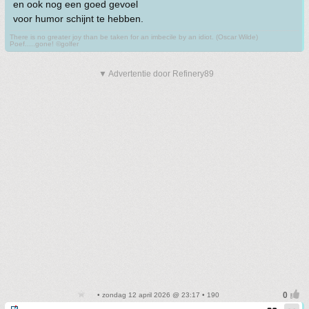
en ook nog een goed gevoel
voor humor schijnt te hebben.
There is no greater joy than be taken for an imbecile by an idiot. (Oscar Wilde)
Poef.....gone! ©golfer
▼ Advertentie door Refinery89
• zondag 12 april 2026 @ 23:17 • 190