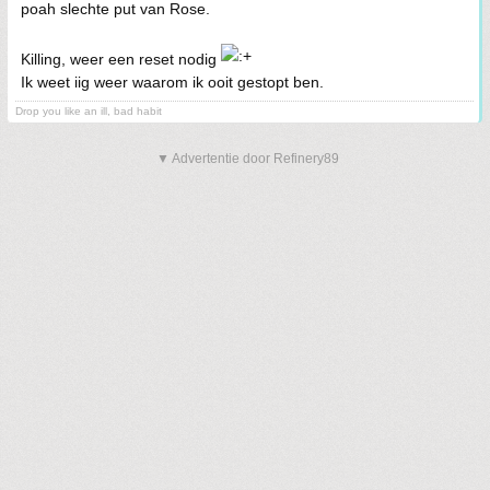
poah slechte put van Rose.
Killing, weer een reset nodig
Ik weet iig weer waarom ik ooit gestopt ben.
Drop you like an ill, bad habit
▼ Advertentie door Refinery89