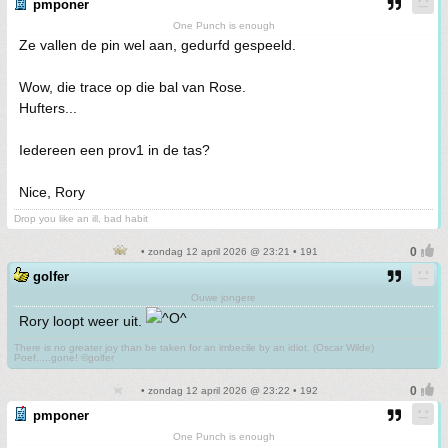
pmponer
One Punch is enough
Ze vallen de pin wel aan, gedurfd gespeeld.
Wow, die trace op die bal van Rose.
Hufters...
Iedereen een prov1 in de tas?
Nice, Rory
Drop you like an ill, bad habit
• zondag 12 april 2026 @ 23:21 • 191
golfer
Ouwe jongere
Rory loopt weer uit.
There is no greater joy than be taken for an imbecile by an idiot. (Oscar Wilde)
Poef.....gone! ©golfer
• zondag 12 april 2026 @ 23:22 • 192
pmponer
One Punch is enough