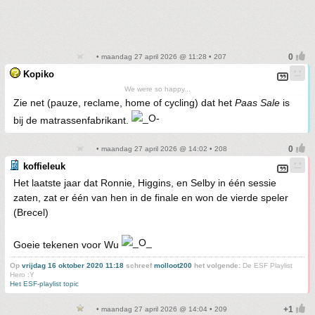
• maandag 27 april 2026 @ 11:28 • 207
Kopiko
We were so happy...
Zie net (pauze, reclame, home of cycling) dat het
Paas Sale
is
bij de matrassenfabrikant.
• maandag 27 april 2026 @ 14:02 • 208
koffieleuk
Het laatste jaar dat Ronnie, Higgins, en Selby in één sessie
zaten, zat er één van hen in de finale en won de vierde speler
(Brecel)
Goeie tekenen voor Wu
Op
vrijdag 16 oktober 2020 11:18
schreef
molloot200
het volgende:
De ESF Playlist
Hero :Y
Het ESF-playlist topic
• maandag 27 april 2026 @ 14:04 • 209