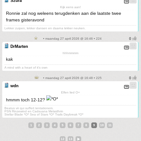
Szura
Kijk eens aan!
Ronnie zal nog weleens terugdenken aan die laatste twee
frames gisteravond
Lekker zuipen, lekker dansen en daarna lekker neuken.
• maandag 27 april 2026 @ 16:46 • 224
DrMarten
hhhmmmm
kak
A mind with a heart of it's own
• maandag 27 april 2026 @ 16:48 • 225
wdn
Elfen lied O+
hmmm toch 12-12?
Beatus vir qui suffert tentationem.
PSN Rinzewind en Cadsuana Melaidhrin
Stellar Blade *O* Sea of Stars *O* Trails Daybreak *O*
1
2
3
4
5
6
7
8
9
10
11
12
13