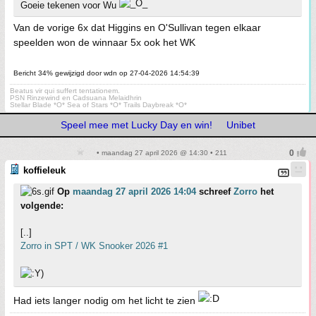
Goeie tekenen voor Wu
Van de vorige 6x dat Higgins en O'Sullivan tegen elkaar
speelden won de winnaar 5x ook het WK
Bericht 34% gewijzigd door wdn op 27-04-2026 14:54:39
Beatus vir qui suffert tentationem.
PSN Rinzewind en Cadsuana Melaidhrin
Stellar Blade *O* Sea of Stars *O* Trails Daybreak *O*
Speel mee met Lucky Day en win!
Unibet
• maandag 27 april 2026 @ 14:30 • 211
koffieleuk
Op
maandag 27 april 2026 14:04
schreef
Zorro
het
volgende:
[..]
Zorro in SPT / WK Snooker 2026 #1
Had iets langer nodig om het licht te zien