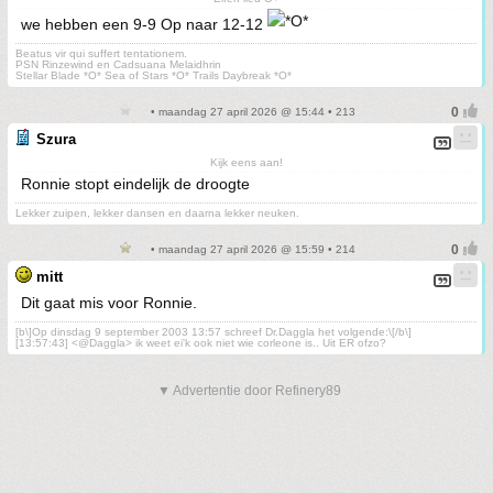
we hebben een 9-9 Op naar 12-12
Beatus vir qui suffert tentationem.
PSN Rinzewind en Cadsuana Melaidhrin
Stellar Blade *O* Sea of Stars *O* Trails Daybreak *O*
• maandag 27 april 2026 @ 15:44 • 213
Szura
Kijk eens aan!
Ronnie stopt eindelijk de droogte
Lekker zuipen, lekker dansen en daarna lekker neuken.
• maandag 27 april 2026 @ 15:59 • 214
mitt
Dit gaat mis voor Ronnie.
[b\]Op dinsdag 9 september 2003 13:57 schreef Dr.Daggla het volgende:\[/b\]
[13:57:43] <@Daggla> ik weet ei'k ook niet wie corleone is.. Uit ER ofzo?
▼ Advertentie door Refinery89