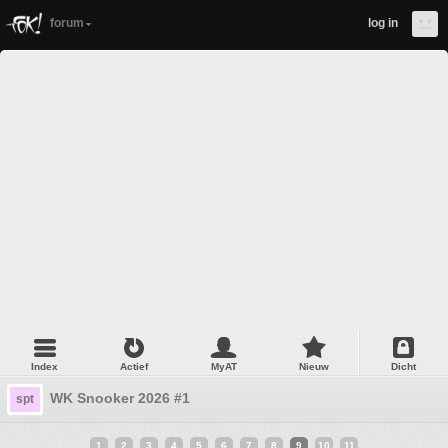
forum
log in
Index
Actief
MyAT
Nieuw
Dicht
WK Snooker 2026 #1
spt
1
2
3
4
5
6
7
8
9
10
11