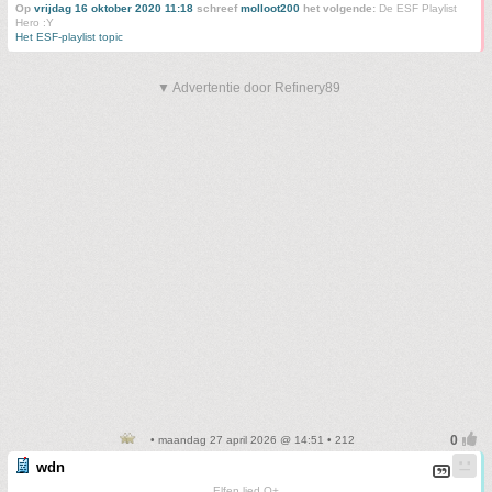
Op
vrijdag 16 oktober 2020 11:18
schreef
molloot200
het volgende:
De ESF Playlist
Hero :Y
Het ESF-playlist topic
▼ Advertentie door Refinery89
• maandag 27 april 2026 @ 14:51 • 212
wdn
Elfen lied O+