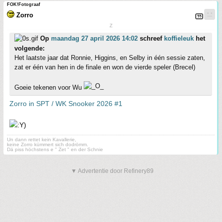
FOK!Fotograaf
Zorro
Z
Op
maandag 27 april 2026 14:02
schreef
koffieleuk
het
volgende:
Het laatste jaar dat Ronnie, Higgins, en Selby in één sessie zaten,
zat er één van hen in de finale en won de vierde speler (Brecel)
Goeie tekenen voor Wu
Zorro in SPT / WK Snooker 2026 #1
Un dann rettet kein Kavallerie,
keine Zorro kümmert sich dodrömm.
Dä piss höchstens e " Zet " en der Schnie
▼ Advertentie door Refinery89