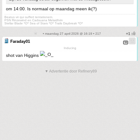
om 14:00. Is normaal op maandag meen ik(?)
Beatus vir qui suffert tentationem.
PSN Rinzewind en Cadsuana Melaidhrin
Stellar Blade *O* Sea of Stars *O* Trails Daybreak *O*
• maandag 27 april 2026 @ 16:19 • 217
Faraday01
Inducing
shot van Higgins
▼ Advertentie door Refinery89