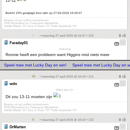
12-11
Bericht 15% gewijzigd door wdn op 27-04-2026 16:40:07
Beatus vir qui suffert tentationem.
PSN Rinzewind en Cadsuana Melaidhrin
Stellar Blade *O* Sea of Stars *O* Trails Daybreak *O*
• maandag 27 april 2026 @ 16:37 • 220
Faraday01
Inducing
Ronnie heeft een probleem want Higgins mist niets meer
Speel mee met Lucky Day en win!
Speel mee met Lucky Day en w
• maandag 27 april 2026 @ 16:43 • 221
wdn
Elfen lied O+
Dit zou 13-11 moeten zijn
Beatus vir qui suffert tentationem.
PSN Rinzewind en Cadsuana Melaidhrin
Stellar Blade *O* Sea of Stars *O* Trails Daybreak *O*
• maandag 27 april 2026 @ 16:43 • 222
DrMarten