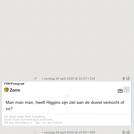
• zondag 26 april 2026 @ 22:57 • 204
FOK!Fotograaf
Zorro
Z
Man man man, heeft Higgins zijn ziel aan de duivel verkocht of
zo?
Un dann rettet kein Kavallerie,
keine Zorro kümmert sich dodrömm.
Dä piss höchstens e " Zet " en der Schnie
• zondag 26 april 2026 @ 22:58 • 205