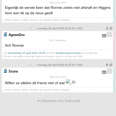
Kijk eens aan!
Eigenlijk de eerste keer dat Ronnie zoiets niet afstraft en Higgins
hem een tik op de neus geeft
Lekker zuipen, lekker dansen en daarna lekker neuken.
• zondag 26 april 2026 @ 22:54 • 202
AgnesGru
Ach Djurmeen
Ach Ronnie
Op
donderdag 22 april 2021 18:05
schreef
letmehearyouscream
het volgende:
Ik heb natuurlijk in principe geen principes, want ik zit hier op SHO.
• zondag 26 april 2026 @ 22:55 • 203
Szura
Kijk eens aan!
Willen ze allebei dit frame niet of wat
Lekker zuipen, lekker dansen en daarna lekker neuken.
▼ Advertentie door Refinery89