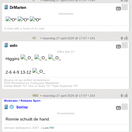
• maandag 27 april 2026 @ 17:07 • 240
DrMarten
hhhmmmm
A mind with a heart of it's own
• maandag 27 april 2026 @ 17:07 • 241
wdn
Elfen lied O+
Higgins
2-6 4-9 13-12
Beatus vir qui suffert tentationem.
PSN Rinzewind en Cadsuana Melaidhrin
Stellar Blade *O* Sea of Stars *O* Trails Daybreak *O*
• maandag 27 april 2026 @ 17:07 • 242
Moderator / Redactie Sport
borisz
Keurmeester
Ronnie schudt de hand.
winnaar wielerprono 2007 :)
Last.FM