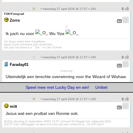
• maandag 27 april 2026 @ 17:07 • 244
FOK!Fotograaf
Zorro
Z
Ik juich nu voor
Wu Yize
Un dann rettet kein Kavallerie,
keine Zorro kümmert sich dodrömm.
Dä piss höchstens e " Zet " en der Schnie
• maandag 27 april 2026 @ 17:07 • 245
Faraday01
Inducing
Uiteindelijk een terechte overwinning voor the Wizard of Wishaw
Speel mee met Lucky Day en win!
Unibet
• maandag 27 april 2026 @ 17:07 • 246
mitt
Jezus wat een prutbal van Ronnie ook.
[b\]Op dinsdag 9 september 2003 13:57 schreef Dr.Daggla het volgende:\[/b\]
[13:57:43] <@Daggla> ik weet ei'k ook niet wie corleone is.. Uit ER ofzo?