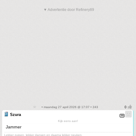
▼ Advertentie door Refinery89
• maandag 27 april 2026 @ 17:07 • 243
Szura
Kijk eens aan!
Jammer
Lekker zuipen, lekker dansen en daarna lekker neuken.