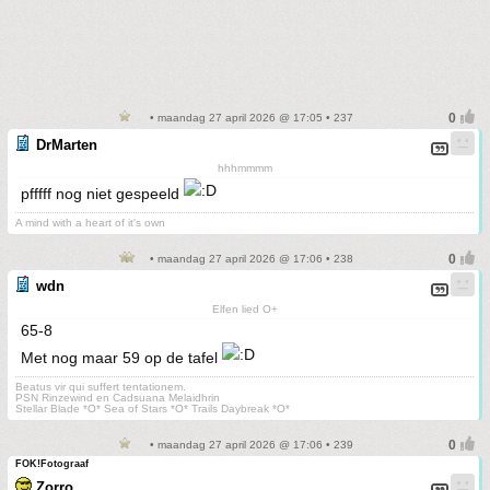
• maandag 27 april 2026 @ 17:05 • 237
DrMarten
hhhmmmm
pfffff nog niet gespeeld
A mind with a heart of it's own
• maandag 27 april 2026 @ 17:06 • 238
wdn
Elfen lied O+
65-8
Met nog maar 59 op de tafel
Beatus vir qui suffert tentationem.
PSN Rinzewind en Cadsuana Melaidhrin
Stellar Blade *O* Sea of Stars *O* Trails Daybreak *O*
• maandag 27 april 2026 @ 17:06 • 239
FOK!Fotograaf
Zorro