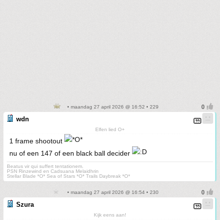
• maandag 27 april 2026 @ 16:52 • 229
wdn
Elfen lied O+
1 frame shootout
nu of een 147 of een black ball decider
Beatus vir qui suffert tentationem.
PSN Rinzewind en Cadsuana Melaidhrin
Stellar Blade *O* Sea of Stars *O* Trails Daybreak *O*
• maandag 27 april 2026 @ 16:54 • 230
Szura
Kijk eens aan!