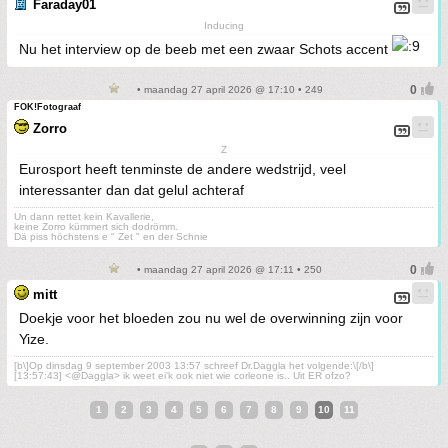
Faraday01
Inducing
Nu het interview op de beeb met een zwaar Schots accent
• maandag 27 april 2026 @ 17:10 • 249
FOK!Fotograaf
Zorro
Z
Eurosport heeft tenminste de andere wedstrijd, veel
interessanter dan dat gelul achteraf
Un dann rettet kein Kavallerie,
keine Zorro kümmert sich dodrömm.
Dä piss höchstens e " Zet " en der Schnie
• maandag 27 april 2026 @ 17:11 • 250
mitt
Doekje voor het bloeden zou nu wel de overwinning zijn voor
Yize.
[b\]Op dinsdag 9 september 2003 13:57 schreef Dr.Daggla het volgende:\[/b\]
[13:57:43] <@Daggla> ik weet ei'k ook niet wie corleone is.. Uit ER ofzo?
1
2
3
4
5
6
7
8
9
10
11