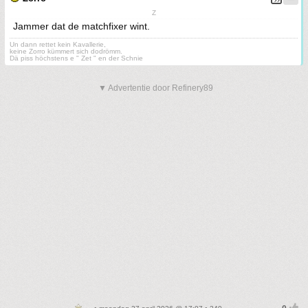
Z
Jammer dat de matchfixer wint.
Un dann rettet kein Kavallerie,
keine Zorro kümmert sich dodrömm.
Dä piss höchstens e " Zet " en der Schnie
▼ Advertentie door Refinery89