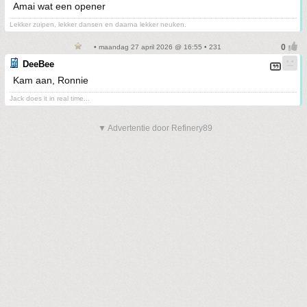
Amai wat een opener
Lekker zuipen, lekker dansen en daarna lekker neuken.
• maandag 27 april 2026 @ 16:55 • 231
DeeBee
Kam aan, Ronnie
Jack does it in real time...
▼ Advertentie door Refinery89