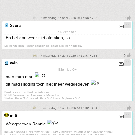
• maandag 27 april 2026 @ 16:56 • 232
Szura
Kijk eens aan!
En het dan weer niet afmaken, tja
Lekker zuipen, lekker dansen en daarna lekker neuken.
• maandag 27 april 2026 @ 16:57 • 233
wdn
Elfen lied O+
man man man
dit mag Higgins toch niet meer weggegeven
Beatus vir qui suffert tentationem.
PSN Rinzewind en Cadsuana Melaidhrin
Stellar Blade *O* Sea of Stars *O* Trails Daybreak *O*
• maandag 27 april 2026 @ 17:02 • 234
mitt
Weggegeven Ronnie
[b\]Op dinsdag 9 september 2003 13:57 schreef Dr.Daggla het volgende:\[/b\]
[13:57:43] <@Daggla> ik weet ei'k ook niet wie corleone is.. Uit ER ofzo?