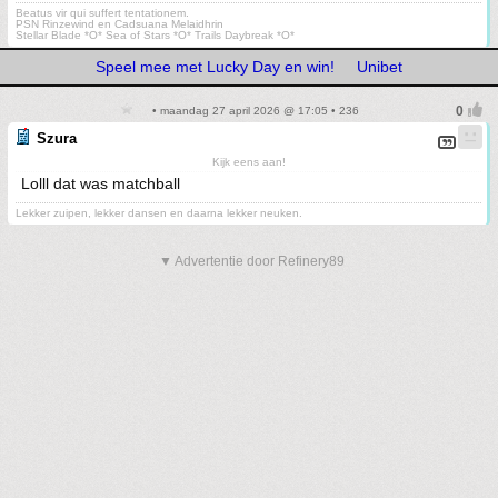
Beatus vir qui suffert tentationem.
PSN Rinzewind en Cadsuana Melaidhrin
Stellar Blade *O* Sea of Stars *O* Trails Daybreak *O*
Speel mee met Lucky Day en win!
Unibet
• maandag 27 april 2026 @ 17:05 • 236
Szura
Kijk eens aan!
Lolll dat was matchball
Lekker zuipen, lekker dansen en daarna lekker neuken.
▼ Advertentie door Refinery89