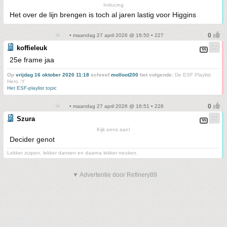
Inducing
Het over de lijn brengen is toch al jaren lastig voor Higgins
• maandag 27 april 2026 @ 16:50 • 227
koffieleuk
25e frame jaa
Op
vrijdag 16 oktober 2020 11:18
schreef
molloot200
het volgende:
De ESF Playlist
Hero :Y
Het ESF-playlist topic
• maandag 27 april 2026 @ 16:51 • 228
Szura
Kijk eens aan!
Decider genot
Lekker zuipen, lekker dansen en daarna lekker neuken.
▼ Advertentie door Refinery89