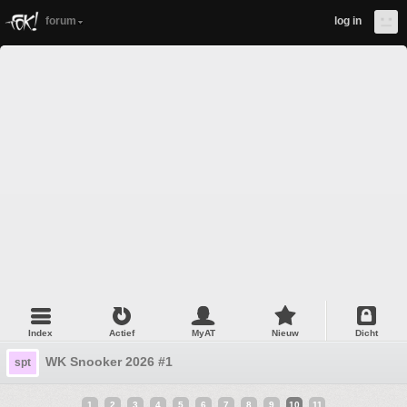
forum
log in
Index
Actief
MyAT
Nieuw
Dicht
WK Snooker 2026 #1
spt
1
2
3
4
5
6
7
8
9
10
11