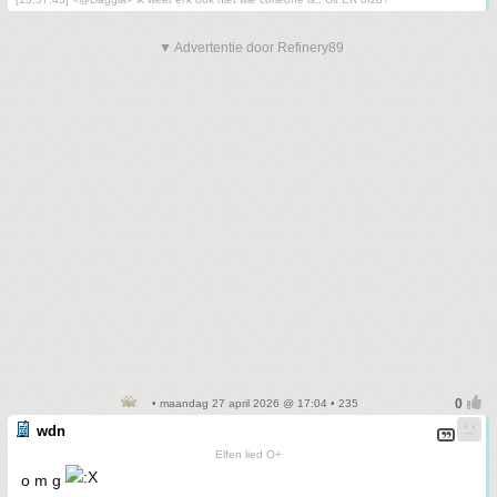
▼ Advertentie door Refinery89
• maandag 27 april 2026 @ 17:04 • 235
wdn
Elfen lied O+
o m g