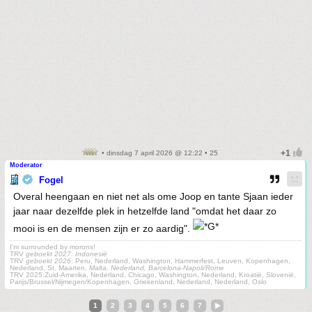
• dinsdag 7 april 2026 @ 12:22 • 25
Moderator
Fogel
Overal heengaan en niet net als ome Joop en tante Sjaan ieder
jaar naar dezelfde plek in hetzelfde land "omdat het daar zo
mooi is en de mensen zijn er zo aardig".
I'm surrounded by morons!
TRV
geboekt 2027
:
Indonesië
TRV
geboekt 2026
: Peru, Nederland, Washington, Hammerfest, Leuven, Kopenhagen,
Nederland, St. Maarten,
Malta, Nederland, Barcelona-Napoli/Rome
TRV 2025:Zuid-Amerika, Nederland, Chicago, Washington, Nederland, Kroatië, Slovenië,
Parijs/Brussel/Nijmegen/Kopenhagen, Griekenland, Nederland, Nederland, Oslo
1
2
3
4
5
6
7