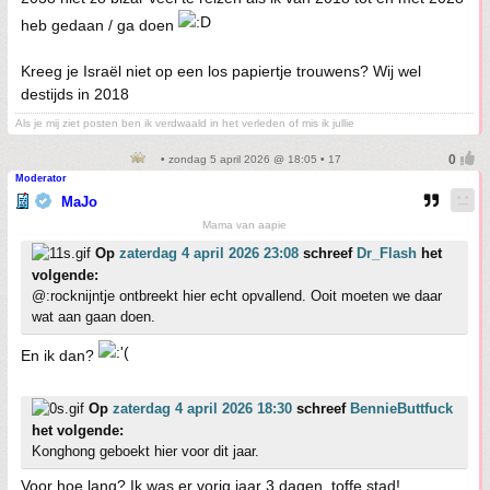
heb gedaan / ga doen
Kreeg je Israël niet op een los papiertje trouwens? Wij wel
destijds in 2018
Als je mij ziet posten ben ik verdwaald in het verleden of mis ik jullie
• zondag 5 april 2026 @ 18:05 • 17
Moderator
MaJo
Mama van aapie
Op
zaterdag 4 april 2026 23:08
schreef
Dr_Flash
het
volgende:
@:rocknijntje ontbreekt hier echt opvallend. Ooit moeten we daar
wat aan gaan doen.
En ik dan?
Op
zaterdag 4 april 2026 18:30
schreef
BennieButtfuck
het volgende:
Konghong geboekt hier voor dit jaar.
Voor hoe lang? Ik was er vorig jaar 3 dagen, toffe stad!