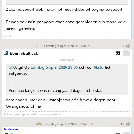
Zakenpaspoort wel, maar niet meer dikke 64 pagina paspoort.
Er was ook zo'n paspoort waar onze geschiedenis in stond vele
jarenn geleden.
reset
• zondag 5 april 2026 @ 21:45 • 20
BennieButtfuck
Billenmaat
Op
zondag 5 april 2026 18:05
schreef
MaJo
het
volgende:
[..]
Voor hoe lang? Ik was er vorig jaar 3 dagen, toffe stad!
Acht dagen, met een uitstapje van één à twee dagen naar
Guangzhou, China.
En een prettige scheut door de pielemuis.
• zondag 5 april 2026 @ 21:54 • 21
Moderator