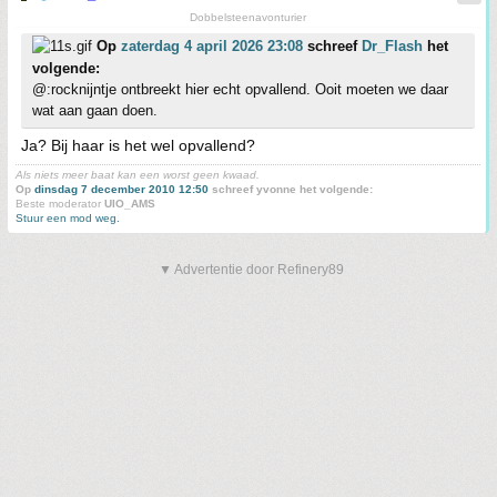
Dobbelsteenavonturier
Op
zaterdag 4 april 2026 23:08
schreef
Dr_Flash
het
volgende:
@:rocknijntje ontbreekt hier echt opvallend. Ooit moeten we daar
wat aan gaan doen.
Ja? Bij haar is het wel opvallend?
Als niets meer baat kan een worst geen kwaad.
Op
dinsdag 7 december 2010 12:50
schreef yvonne het volgende:
Beste moderator
UIO_AMS
Stuur een mod weg.
▼ Advertentie door Refinery89