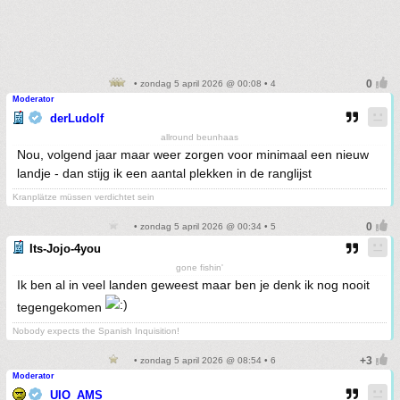
• zondag 5 april 2026 @ 00:08 • 4
Moderator
derLudolf
allround beunhaas
Nou, volgend jaar maar weer zorgen voor minimaal een nieuw
landje - dan stijg ik een aantal plekken in de ranglijst
Kranplätze müssen verdichtet sein
• zondag 5 april 2026 @ 00:34 • 5
Its-Jojo-4you
gone fishin'
Ik ben al in veel landen geweest maar ben je denk ik nog nooit
tegengekomen
Nobody expects the Spanish Inquisition!
• zondag 5 april 2026 @ 08:54 • 6
Moderator
UIO_AMS