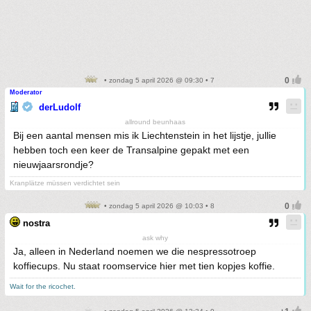
• zondag 5 april 2026 @ 09:30 • 7
Moderator
derLudolf
allround beunhaas
Bij een aantal mensen mis ik Liechtenstein in het lijstje, jullie
hebben toch een keer de Transalpine gepakt met een
nieuwjaarsrondje?
Kranplätze müssen verdichtet sein
• zondag 5 april 2026 @ 10:03 • 8
nostra
ask why
Ja, alleen in Nederland noemen we die nespressotroep
koffiecups. Nu staat roomservice hier met tien kopjes koffie.
Wait for the ricochet.