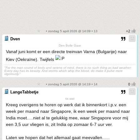
• zondag 5 april 2026 @ 14:09 • 13
Dven
Den Bolle Gaar
Vanaf juni komt er een directe treinvan Varna (Bulgarije) naar
Kiev (Oekraïne). Twijfels
"For the man sound of body and serene of mind, there is no such thing as bad weather;
Every day has its beauty. And storms which whip the blood, do make it pulse more
vigorously."
• zondag 5 april 2026 @ 14:19 • 14
LangeTabbetje
tis wat
Kreeg overigens te horen op werk dat ik binnenkort i.p.v. een
week per maand naar Singapore, ik een week per maand naar
India moet.....niet al te gelukkig mee, waar Singapore voor mij
een 3,5 uur vliegen is, zit India op zomaar 6-7 uur ver.
Laten we hopen dat het allemaal gaat meevallen......