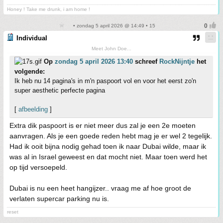
Honey ! Take me drunk, i am home !
• zondag 5 april 2026 @ 14:49 • 15
Individual
Meet John Doe...
Op
zondag 5 april 2026 13:40
schreef
RockNijntje
het
volgende:
Ik heb nu 14 pagina's in m'n paspoort vol en voor het eerst zo'n
super aesthetic perfecte pagina
[
afbeelding
]
Extra dik paspoort is er niet meer dus zal je een 2e moeten
aanvragen. Als je een goede reden hebt mag je er wel 2 tegelijk.
Had ik ooit bijna nodig gehad toen ik naar Dubai wilde, maar ik
was al in Israel geweest en dat mocht niet. Maar toen werd het
op tijd versoepeld.
Dubai is nu een heet hangijzer.. vraag me af hoe groot de
verlaten supercar parking nu is.
reset