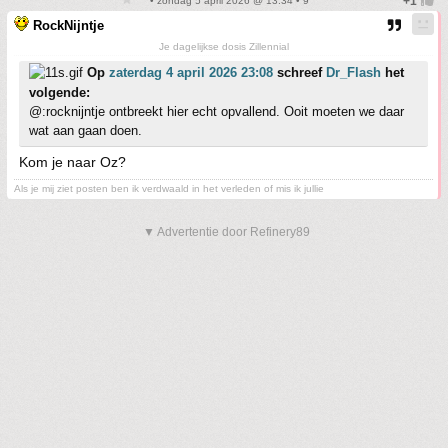
• zondag 5 april 2026 @ 13:34 • 9
RockNijntje
Je dagelijkse dosis Zillennial
Op
zaterdag 4 april 2026 23:08
schreef
Dr_Flash
het
volgende:
@:rocknijntje ontbreekt hier echt opvallend. Ooit moeten we daar
wat aan gaan doen.
Kom je naar Oz?
Als je mij ziet posten ben ik verdwaald in het verleden of mis ik jullie
▼ Advertentie door Refinery89