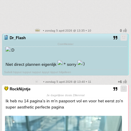
• zondag 5 april 2026 @ 13:35 • 10
Dr_Flash
CoinMeister
Niet direct plannen eigenlijk
sorry
Salivili hipput tupput tapput äppyt tipput hilijalleen
• zondag 5 april 2026 @ 13:40 • 11
RockNijntje
Je dagelijkse dosis Zillennial
Ik heb nu 14 pagina's in m'n paspoort vol en voor het eerst zo'n
super aesthetic perfecte pagina