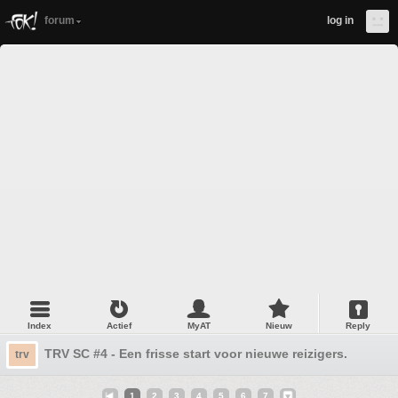
forum
log in
Index
Actief
MyAT
Nieuw
Reply
TRV SC #4 - Een frisse start voor nieuwe reizigers.
trv
1
2
3
4
5
6
7