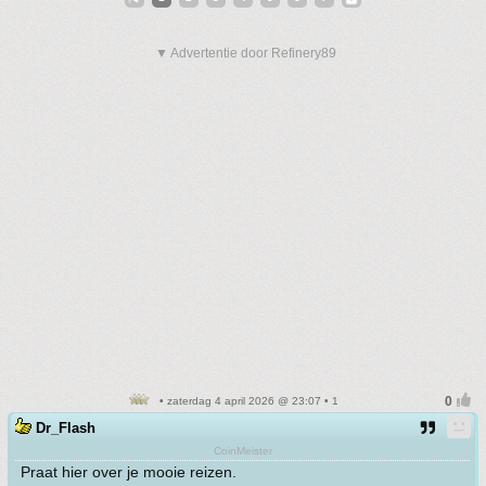
▼ Advertentie door Refinery89
• zaterdag 4 april 2026 @ 23:07 • 1
Dr_Flash
CoinMeister
Praat hier over je mooie reizen.