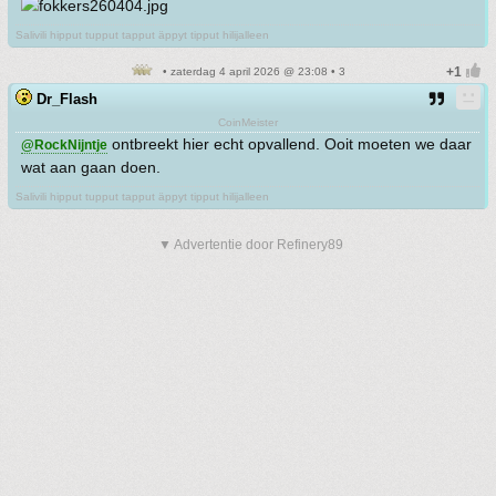
Salivili hipput tupput tapput äppyt tipput hilijalleen
• zaterdag 4 april 2026 @ 23:08 • 3
Dr_Flash
CoinMeister
ontbreekt hier echt opvallend. Ooit moeten we daar
@RockNijntje
wat aan gaan doen.
Salivili hipput tupput tapput äppyt tipput hilijalleen
▼ Advertentie door Refinery89