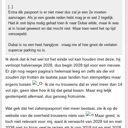
[..]
Extra dik paspoort is er niet meer dus zal je een 2e moeten
aanvragen. Als je een goede reden hebt mag je er wel 2 tegelijk.
Had ik ooit bijna nodig gehad toen ik naar Dubai wilde, maar ik was
al in Israel geweest en dat mocht niet. Maar toen werd het op tijd
versoepeld.
Dubai is nu een heet hangijzer.. vraag me af hoe groot de verlaten
supercar parking nu is.
Ik denk dat ik het wel tot het einde vol kan houden met deze, hij
verloopt halverwege 2028, dus begin 2028 tijd voor een nieuwe.
Er zijn nog negen pagina's helemaal leeg en zelfs als die vol
zouden zijn frotten de laatste paar landen hun stempeltjes maar
ergens tussen
Ik zie nu trouwens dat er veel meer dan 14
vol zijn, geen idee hoe ik bij dat getal kwam. Maar erg lelijk
gestempeld allemaal, dus genoeg frotruimte.
Wat gek dat het zakenpaspoort niet meer bestaat, zie ik op de
website van de overheid trouwens niets van
Maar goed, is
toch niet relevant voor mij, want ik verwacht van 2028 tot en met
2038 niet zo bizar veel te reizen als ik van 2018 tot en met 2028