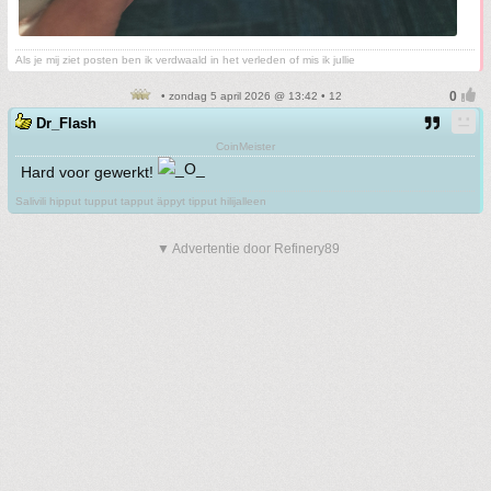
Als je mij ziet posten ben ik verdwaald in het verleden of mis ik jullie
• zondag 5 april 2026 @ 13:42 • 12
Dr_Flash
CoinMeister
Hard voor gewerkt!
Salivili hipput tupput tapput äppyt tipput hilijalleen
▼ Advertentie door Refinery89