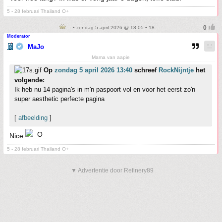
5 - 28 februari Thailand O+
• zondag 5 april 2026 @ 18:05 • 18
Moderator
MaJo
Mama van aapie
Op
zondag 5 april 2026 13:40
schreef
RockNijntje
het
volgende:
Ik heb nu 14 pagina's in m'n paspoort vol en voor het eerst zo'n
super aesthetic perfecte pagina
[
afbeelding
]
Nice
5 - 28 februari Thailand O+
▼ Advertentie door Refinery89