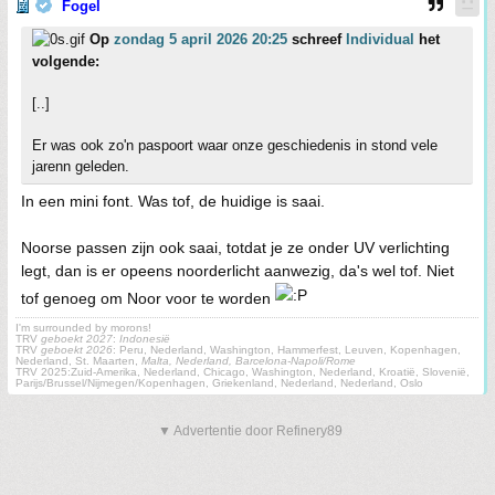
Fogel
Op
zondag 5 april 2026 20:25
schreef
Individual
het
volgende:
[..]
Er was ook zo'n paspoort waar onze geschiedenis in stond vele
jarenn geleden.
In een mini font. Was tof, de huidige is saai.
Noorse passen zijn ook saai, totdat je ze onder UV verlichting
legt, dan is er opeens noorderlicht aanwezig, da's wel tof. Niet
tof genoeg om Noor voor te worden
I'm surrounded by morons!
TRV
geboekt 2027
:
Indonesië
TRV
geboekt 2026
: Peru, Nederland, Washington, Hammerfest, Leuven, Kopenhagen,
Nederland, St. Maarten,
Malta, Nederland, Barcelona-Napoli/Rome
TRV 2025:Zuid-Amerika, Nederland, Chicago, Washington, Nederland, Kroatië, Slovenië,
Parijs/Brussel/Nijmegen/Kopenhagen, Griekenland, Nederland, Nederland, Oslo
▼ Advertentie door Refinery89