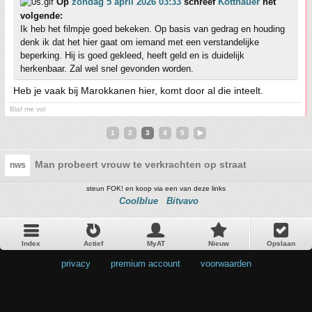
Op
zondag 5 april 2026 03:33
schreef
Kottnauer
het
volgende:
Ik heb het filmpje goed bekeken. Op basis van gedrag en houding
denk ik dat het hier gaat om iemand met een verstandelijke
beperking. Hij is goed gekleed, heeft geld en is duidelijk
herkenbaar. Zal wel snel gevonden worden.
Heb je vaak bij Marokkanen hier, komt door al die inteelt.
Blaf me vol
1
2
3
4
5
Man probeert vrouw te verkrachten op straat
nws
steun FOK! en koop via een van deze links
Coolblue
Bitvavo
Index
Actief
MyAT
Nieuw
Opslaan
privacy
•
premium account
•
voorwaarden