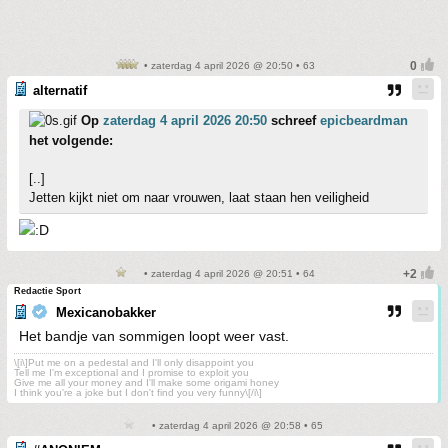
• zaterdag 4 april 2026 @ 20:50 • 63
alternatif
Op
zaterdag 4 april 2026 20:50
schreef
epicbeardman
het volgende:
[..]
Jetten kijkt niet om naar vrouwen, laat staan hen veiligheid
• zaterdag 4 april 2026 @ 20:51 • 64
Redactie Sport
Mexicanobakker
Het bandje van sommigen loopt weer vast.
\[i\]Put me on a pedestal and I'll only disappoint you
Tell me I'm exceptional and I promise to exploit you
Give me all your money and I'll make some origami honey
I think you're a joke but I don't find you very funny\[/i\]
• zaterdag 4 april 2026 @ 20:58 • 65