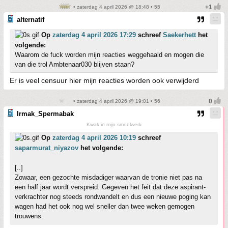
• zaterdag 4 april 2026 @ 18:48 • 55
alternatif
Op
zaterdag 4 april 2026 17:29
schreef
Saekerhett
het
volgende:
Waarom de fuck worden mijn reacties weggehaald en mogen die
van die trol Ambtenaar030 blijven staan?
Er is veel censuur hier mijn reacties worden ook verwijderd
• zaterdag 4 april 2026 @ 19:01 • 56
Irmak_Spermabak
Kwak in mijn smoelwerk
Op
zaterdag 4 april 2026 10:19
schreef
saparmurat_niyazov
het volgende:
[..]
Zowaar, een gezochte misdadiger waarvan de tronie niet pas na
een half jaar wordt verspreid. Gegeven het feit dat deze aspirant-
verkrachter nog steeds rondwandelt en dus een nieuwe poging kan
wagen had het ook nog wel sneller dan twee weken gemogen
trouwens.