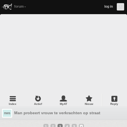
forum
log in
Index
Actief
MyAT
Nieuw
Reply
Man probeert vrouw te verkrachten op straat
nws
1
2
3
4
5