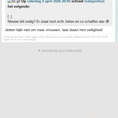
Op
zaterdag 4 april 2026 20:45
schreef
matspontius
het volgende:
[..]
Nieuwe bril nodig? Er staat toch echt Jetten en co schaffen das 🤓
Jetten kijkt niet om naar vrouwen, laat staan hen veiligheid
Iemand die haat heeft tegen Elon Musk gunt succesvolle Afrikanen het licht niet in de
ogen en is een racist bigot.
▼ Advertentie door Refinery89