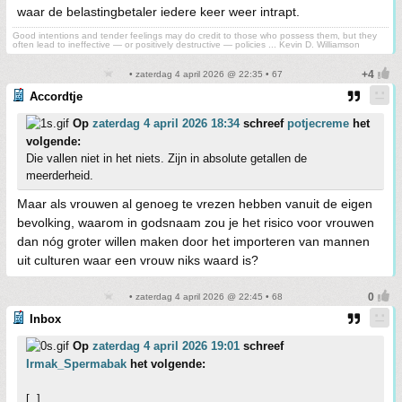
waar de belastingbetaler iedere keer weer intrapt.
Good intentions and tender feelings may do credit to those who possess them, but they
often lead to ineffective — or positively destructive — policies ... Kevin D. Williamson
• zaterdag 4 april 2026 @ 22:35 • 67
Accordtje
Op
zaterdag 4 april 2026 18:34
schreef
potjecreme
het
volgende:
Die vallen niet in het niets. Zijn in absolute getallen de
meerderheid.
Maar als vrouwen al genoeg te vrezen hebben vanuit de eigen
bevolking, waarom in godsnaam zou je het risico voor vrouwen
dan nóg groter willen maken door het importeren van mannen
uit culturen waar een vrouw niks waard is?
• zaterdag 4 april 2026 @ 22:45 • 68
Inbox
Op
zaterdag 4 april 2026 19:01
schreef
Irmak_Spermabak
het volgende:
[..]