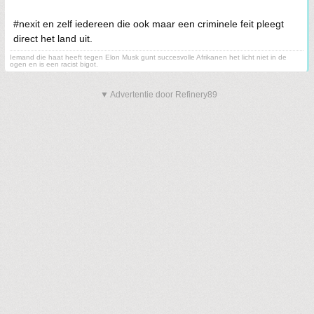
#nexit en zelf iedereen die ook maar een criminele feit pleegt
direct het land uit.
Iemand die haat heeft tegen Elon Musk gunt succesvolle Afrikanen het licht niet in de
ogen en is een racist bigot.
▼ Advertentie door Refinery89