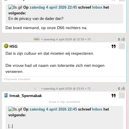
Op
zaterdag 4 april 2026 22:45
schreef
Inbox
het
volgende:
En de privacy van de dader dan?
Dat boeit niemand, op onze D66 rechters na.
• zaterdag 4 april 2026 @ 22:50 • 70
HSG
Dat is zijn cultuur en dat moeten wij respecteren.
Die vrouw had uit naam van tolerantie zich niet mogen
verweren.
Corporate translator
• zaterdag 4 april 2026 @ 23:01 • 71
Irmak_Spermabak
Kwak in mijn smoelwerk
Op
zaterdag 4 april 2026 22:45
schreef
Inbox
het
volgende:
[..]