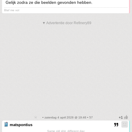
Gelijk zodra ze die beelden gevonden hebben.
Blaf me vol
▼ Advertentie door Refinery89
• zaterdag 4 april 2026 @ 19:46 • 57
matspontius
Same old shit, different day