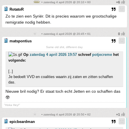
• zaterdag 4 april 2026 @ 20:10 • 60
RotatoR
Zo te zien een Syriër. Dit is precies waarom we grootschalige
remigratie nodig hebben.
• zaterdag 4 april 2026 @ 20:45 • 61
matspontius
Same old shit, different day
Op
zaterdag 4 april 2026 19:57
schreef
potjecreme
het
volgende:
[..]
Je bedoelt VVD en coalities waarin zij zaten en zitten schaffen
das.
Nieuwe bril nodig? Er staat toch echt Jetten en co schaffen das
🤓
"Hoka Hey!"
• zaterdag 4 april 2026 @ 20:50 • 62
epicbeardman