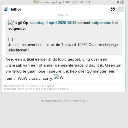
• zaterdag 4 april 2026 @ 18:42 • 53
Hathor
Effe niet
Op
zaterdag 4 april 2026 18:38
schreef
potjecreme
het
volgende:
[..]
Je hebt het over het stuk uit de Trouw uit 1996? Over minderjarige
allochtonen?
Nee, een artikel eerder in dit topic gepost, ging over een
uitspraak van een of ander gemeenteraadslid dacht ik. Geen zin
om terug te gaan lopen speuren, ik heb over 20 minuten een
raid in WoW classic, sorry.
Radical islam is the snake in the grass.
Moderate islam is the grass that hides the snake.
▼ Advertentie door Refinery89