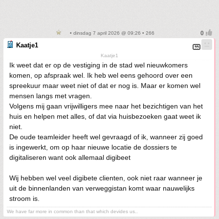
• dinsdag 7 april 2026 @ 09:26 • 266
Kaatje1
Kaatje1
Ik weet dat er op de vestiging in de stad wel nieuwkomers
komen, op afspraak wel. Ik heb wel eens gehoord over een
spreekuur maar weet niet of dat er nog is. Maar er komen wel
mensen langs met vragen.
Volgens mij gaan vrijwilligers mee naar het bezichtigen van het
huis en helpen met alles, of dat via huisbezoeken gaat weet ik
niet.
De oude teamleider heeft wel gevraagd of ik, wanneer zij goed
is ingewerkt, om op haar nieuwe locatie de dossiers te
digitaliseren want ook allemaal digibeet
Wij hebben wel veel digibete clienten, ook niet raar wanneer je
uit de binnenlanden van verweggistan komt waar nauwelijks
stroom is.
We have far more in common than that which devides us..