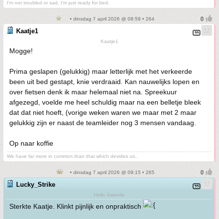
I'm not troubled or sad, I'm just ready for bed.
• dinsdag 7 april 2026 @ 08:59 • 264
Kaatje1
Kaatje1
Mogge!
Prima geslapen (gelukkig) maar letterlijk met het verkeerde
been uit bed gestapt, knie verdraaid. Kan nauwelijks lopen en
over fietsen denk ik maar helemaal niet na. Spreekuur
afgezegd, voelde me heel schuldig maar na een belletje bleek
dat dat niet hoeft, (vorige weken waren we maar met 2 maar
gelukkig zijn er naast de teamleider nog 3 mensen vandaag.
Op naar koffie
We have far more in common than that which devides us..
• dinsdag 7 april 2026 @ 09:15 • 265
Lucky_Strike
Hello Sweetie
Sterkte Kaatje. Klinkt pijnlijk en onpraktisch