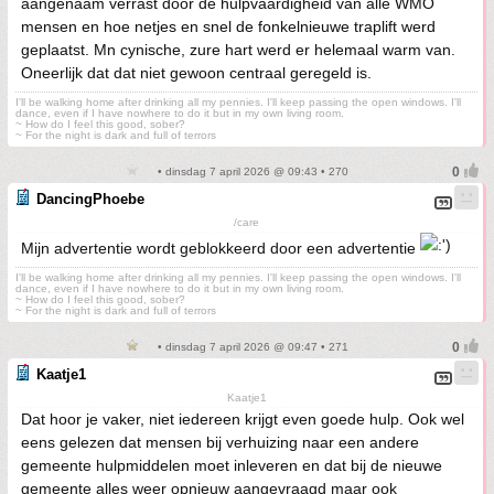
aangenaam verrast door de hulpvaardigheid van alle WMO
mensen en hoe netjes en snel de fonkelnieuwe traplift werd
geplaatst. Mn cynische, zure hart werd er helemaal warm van.
Oneerlijk dat dat niet gewoon centraal geregeld is.
I'll be walking home after drinking all my pennies. I'll keep passing the open windows. I'll
dance, even if I have nowhere to do it but in my own living room.
~ How do I feel this good, sober?
~ For the night is dark and full of terrors
• dinsdag 7 april 2026 @ 09:43 • 270
DancingPhoebe
/care
Mijn advertentie wordt geblokkeerd door een advertentie
I'll be walking home after drinking all my pennies. I'll keep passing the open windows. I'll
dance, even if I have nowhere to do it but in my own living room.
~ How do I feel this good, sober?
~ For the night is dark and full of terrors
• dinsdag 7 april 2026 @ 09:47 • 271
Kaatje1
Kaatje1
Dat hoor je vaker, niet iedereen krijgt even goede hulp. Ook wel
eens gelezen dat mensen bij verhuizing naar een andere
gemeente hulpmiddelen moet inleveren en dat bij de nieuwe
gemeente alles weer opnieuw aangevraagd maar ook