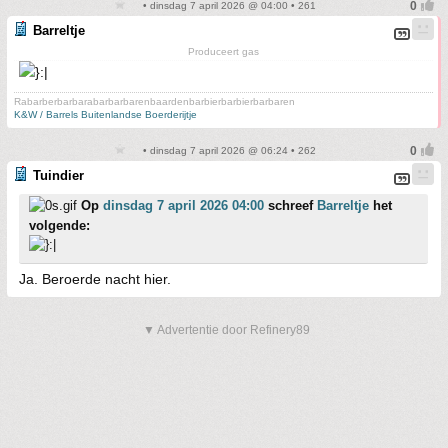
• dinsdag 7 april 2026 @ 04:00 • 261
Barreltje
Produceert gas
Rabarberbarbarabarbarbarenbaardenbarbierbarbierbarbaren
K&W / Barrels Buitenlandse Boerderijtje
• dinsdag 7 april 2026 @ 06:24 • 262
Tuindier
Op
dinsdag 7 april 2026 04:00
schreef
Barreltje
het
volgende:
Ja. Beroerde nacht hier.
▼ Advertentie door Refinery89