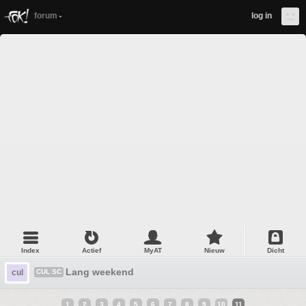
forum
log in
Index
Actief
MyAT
Nieuw
Dicht
Lang weekend
cul
CUL SC
1
2
3
4
5
6
7
8
9
10
11