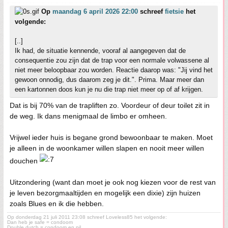
Op
maandag 6 april 2026 22:00
schreef
fietsie
het
volgende:
[..]
Ik had, de situatie kennende, vooraf al aangegeven dat de
consequentie zou zijn dat de trap voor een normale volwassene al
niet meer beloopbaar zou worden. Reactie daarop was: "Jij vind het
gewoon onnodig, dus daarom zeg je dit.". Prima. Maar meer dan
een kartonnen doos kun je nu die trap niet meer op of af krijgen.
Dat is bij 70% van de trapliften zo. Voordeur of deur toilet zit in
de weg. Ik dans menigmaal de limbo er omheen.
Vrijwel ieder huis is begane grond bewoonbaar te maken. Moet
je alleen in de woonkamer willen slapen en nooit meer willen
douchen
Uitzondering (want dan moet je ook nog kiezen voor de rest van
je leven bezorgmaaltijden en mogelijk een dixie) zijn huizen
zoals Blues en ik die hebben.
Op donderdag 21 juli 2011 23:08 schreef Loveless85 het volgende:
Dan heb je safe = condoom
Double dutch = condoom en pil