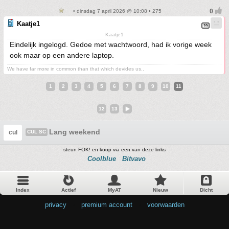
• dinsdag 7 april 2026 @ 10:08 • 275
Kaatje1
Kaatje1
Eindelijk ingelogd. Gedoe met wachtwoord, had ik vorige week
ook maar op een andere laptop.
We have far more in common than that which devides us..
1
2
3
4
5
6
7
8
9
10
11
12
13
Lang weekend
cul
CUL SC
steun FOK! en koop via een van deze links
Coolblue
Bitvavo
Index
Actief
MyAT
Nieuw
Dicht
privacy
•
premium account
•
voorwaarden