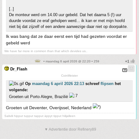
[..]
De monteur werd om 14.00 uur gebeld. Dat het daarna 5 (!) uur
duurde voordat ze eraf geholpen werd... ik kan er met mijn hoofd
niet bij dat zijzelf of een andere aanwezige daar niet op doorpakte.
Ik was bang dat ze daar eerst een tijd had gezeten voordat er
gebeld werd
We have far more in common than that which devides us..
• maandag 6 april 2026 @ 22:20 • 259
Dr_Flash
CoinMeister
Op
maandag 6 april 2026 22:13
schreef
flipsen
het
volgende:
Groeten uit Porto Alegre, Brazilië
Groeten uit Deventer, Overijssel, Nederland
Salivili hipput tupput tapput äppyt tipput hilijalleen
▼ Advertentie door Refinery89