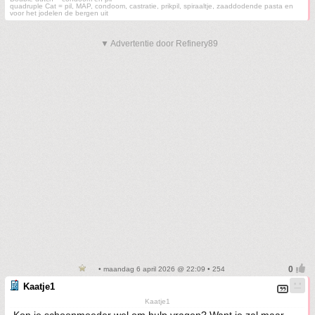
quadruple Cat = pil, MAP, condoom, castratie, prikpil, spiraaltje, zaaddodende pasta en
voor het jodelen de bergen uit
▼ Advertentie door Refinery89
• maandag 6 april 2026 @ 22:09 • 254
Kaatje1
Kaatje1