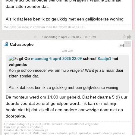
Kon je schoonmoeder wel om hulp vragen? Want je zal maar
daar zitten zonder dat.
Als ik dat lees ben ik zo gelukkig met een gelijkvloerse woning
We have far more in common than that which devides us..
• maandag 6 april 2026 @ 22:11 • 255
Cat-astrophe
wild wief
Op
maandag 6 april 2026 22:09
schreef
Kaatje1
het
volgende:
Kon je schoonmoeder wel om hulp vragen? Want je zal maar daar
zitten zonder dat.
Als ik dat lees ben ik zo gelukkig met een gelijkvloerse woning
De monteur werd om 14.00 uur gebeld. Dat het daarna 5 (!) uur
duurde voordat ze eraf geholpen werd... ik kan er met mijn
hoofd niet bij dat zijzelf of een andere aanwezige daar niet op
doorpakte.
Op donderdag 21 juli 2011 23:08 schreef Loveless85 het volgende:
Dan heb je safe = condoom
Double dutch = condoom en pil
quadruple Cat = pil, MAP, condoom, castratie, prikpil, spiraaltje, zaaddodende pasta en