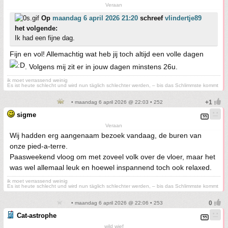
Veraan
Op
maandag 6 april 2026 21:20
schreef
vlindertje89
het volgende:
Ik had een fijne dag.
Fijn en vol! Allemachtig wat heb jij toch altijd een volle dagen
. Volgens mij zit er in jouw dagen minstens 26u.
ik moet verrassend weinig
Es ist heute schlecht und wird nun täglich schlechter werden, – bis das Schlimmste kommt
• maandag 6 april 2026 @ 22:03 • 252
sigme
Veraan
Wij hadden erg aangenaam bezoek vandaag, de buren van
onze pied-a-terre.
Paasweekend vloog om met zoveel volk over de vloer, maar het
was wel allemaal leuk en hoewel inspannend toch ook relaxed.
ik moet verrassend weinig
Es ist heute schlecht und wird nun täglich schlechter werden, – bis das Schlimmste kommt
• maandag 6 april 2026 @ 22:06 • 253
Cat-astrophe
wild wief