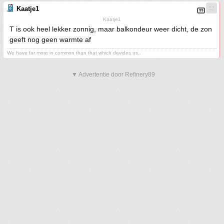
Kaatje1
Kaatje1
T is ook heel lekker zonnig, maar balkondeur weer dicht, de zon
geeft nog geen warmte af
We have far more in common than that which devides us..
▼ Advertentie door Refinery89