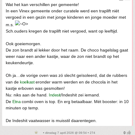
Wat het kan verschillen per gemeente!
In een Vinex gemeente onder curatele werd een traplift niét
vergoed in een gezin met jonge kinderen en jonge moeder met
m.s.
Sch.ouders kregen de traplift niet vergoed, want op leeftijd.
Ook goeiemorgen.
De zon brandt al lekker door het raam. De choco hagelslag gaat
weer naar een ander kastje, waar de zon niet brandt op het
keukendeurtje.
Oh ja…de vorige oven was zó slecht geïsoleerd, dat de rubbers
van de
koelkast
eronder warm werden en de chocola in het
kastje erboven was gesmolten!
Nu: niks aan de hand.
Indesit
/Indeshit zei iemand.
De
Etna
combi oven is top. En erg betaalbaar. Mét booster: in 10
minuten op temp.
De Indeshit vaatwasser is muisstil daarentegen.
• dinsdag 7 april 2026 @ 09:54 • 274