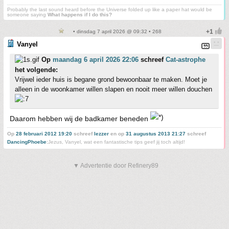
Probably the last sound heard before the Universe folded up like a paper hat would be
someone saying
What happens if I do this?
• dinsdag 7 april 2026 @ 09:32 • 268
Vanyel
Op
maandag 6 april 2026 22:06
schreef
Cat-astrophe
het volgende:
Vrijwel ieder huis is begane grond bewoonbaar te maken. Moet je
alleen in de woonkamer willen slapen en nooit meer willen douchen
Daarom hebben wij de badkamer beneden
Op
28 februari 2012 19:20
schreef
lezzer
en op
31 augustus 2013 21:27
schreef
DancingPhoebe
:
Jezus, Vanyel, wat een fantastische tips geef jij toch altijd!
▼ Advertentie door Refinery89