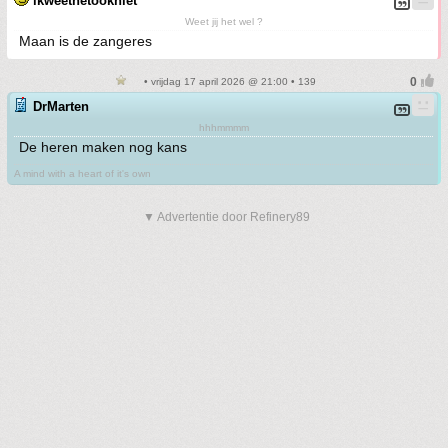
ikweethetookniet
Weet jij het wel ?
Maan is de zangeres
• vrijdag 17 april 2026 @ 21:00 • 139
DrMarten
hhhmmmm
De heren maken nog kans
A mind with a heart of it's own
▼ Advertentie door Refinery89