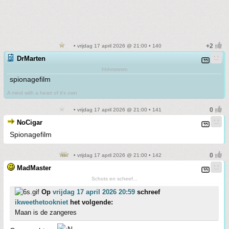
• vrijdag 17 april 2026 @ 21:00 • 140
DrMarten
hhhmmmm
spionagefilm
A mind with a heart of it's own
• vrijdag 17 april 2026 @ 21:00 • 141
NoCigar
Spionagefilm
• vrijdag 17 april 2026 @ 21:00 • 142
MadMaster
Schots en scheef...
Op
vrijdag 17 april 2026 20:59
schreef
ikweethetookniet
het volgende:
Maan is de zangeres