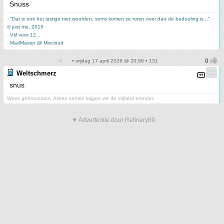
Snuss
-
"Dat is ook het lastige met woorden, soms komen ze rotter over dan de bedoeling is..."
-
© just me, 2015
-
Vijf voor 12...
-
MadMaster @ Mixcloud
• vrijdag 17 april 2026 @ 20:56 • 131
Weltschmerz
snus
Wees gehoorzaam. Alleen samen krijgen we de vrijheid eronder.
▼ Advertentie door Refinery89