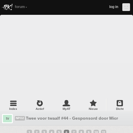
forum
log in
Index
Actief
MyAT
Nieuw
Dicht
Twee voor twaalf #44 - Gesponsord door Microsoft
tv
NPO2
1
2
3
4
5
6
7
8
9
10
11