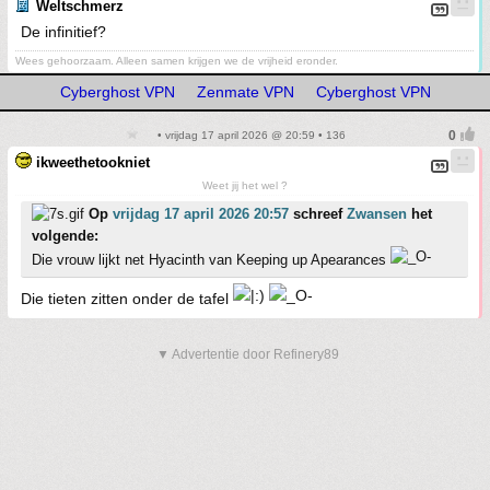
Weltschmerz
De infinitief?
Wees gehoorzaam. Alleen samen krijgen we de vrijheid eronder.
Cyberghost VPN
Zenmate VPN
Cyberghost VPN
• vrijdag 17 april 2026 @ 20:59 • 136
ikweethetookniet
Weet jij het wel ?
Op
vrijdag 17 april 2026 20:57
schreef
Zwansen
het
volgende:
Die vrouw lijkt net Hyacinth van Keeping up Apearances
Die tieten zitten onder de tafel
▼ Advertentie door Refinery89