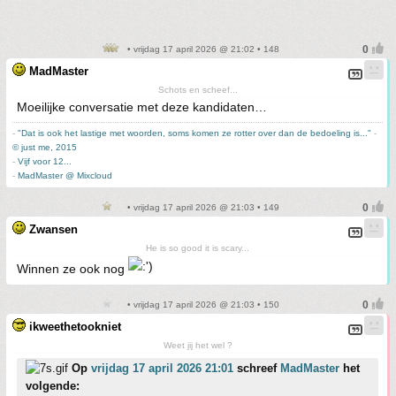
• vrijdag 17 april 2026 @ 21:02 • 148
MadMaster
Schots en scheef...
Moeilijke conversatie met deze kandidaten…
-
"Dat is ook het lastige met woorden, soms komen ze rotter over dan de bedoeling is..."
-
© just me, 2015
-
Vijf voor 12...
-
MadMaster @ Mixcloud
• vrijdag 17 april 2026 @ 21:03 • 149
Zwansen
He is so good it is scary...
Winnen ze ook nog
• vrijdag 17 april 2026 @ 21:03 • 150
ikweethetookniet
Weet jij het wel ?
Op
vrijdag 17 april 2026 21:01
schreef
MadMaster
het
volgende: