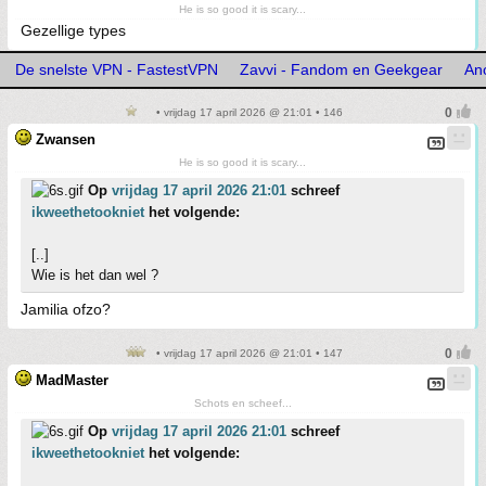
He is so good it is scary...
Gezellige types
De snelste VPN - FastestVPN
Zavvi - Fandom en Geekgear
An
• vrijdag 17 april 2026 @ 21:01 • 146
Zwansen
He is so good it is scary...
Op
vrijdag 17 april 2026 21:01
schreef
ikweethetookniet
het volgende:
[..]
Wie is het dan wel ?
Jamilia ofzo?
• vrijdag 17 april 2026 @ 21:01 • 147
MadMaster
Schots en scheef...
Op
vrijdag 17 april 2026 21:01
schreef
ikweethetookniet
het volgende: