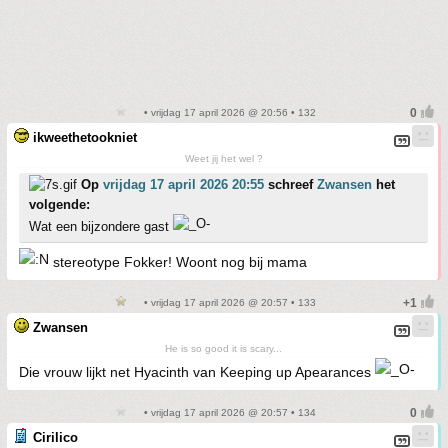
• vrijdag 17 april 2026 @ 20:56 • 132
ikweethetookniet
Weet jij het wel ?
Op
vrijdag 17 april 2026 20:55
schreef
Zwansen
het
volgende:
Wat een bijzondere gast
stereotype Fokker! Woont nog bij mama
• vrijdag 17 april 2026 @ 20:57 • 133
Zwansen
He is so good it is scary...
Die vrouw lijkt net Hyacinth van Keeping up Apearances
• vrijdag 17 april 2026 @ 20:57 • 134
Cirilico