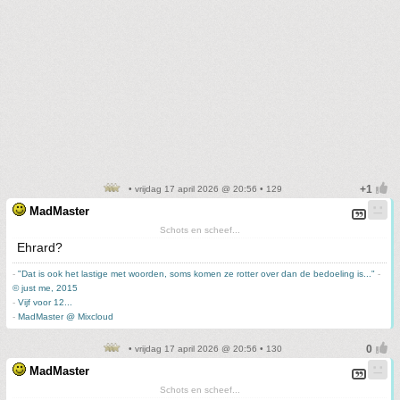
• vrijdag 17 april 2026 @ 20:56 • 129
MadMaster
Schots en scheef...
Ehrard?
-
"Dat is ook het lastige met woorden, soms komen ze rotter over dan de bedoeling is..."
-
© just me, 2015
-
Vijf voor 12...
-
MadMaster @ Mixcloud
• vrijdag 17 april 2026 @ 20:56 • 130
MadMaster
Schots en scheef...