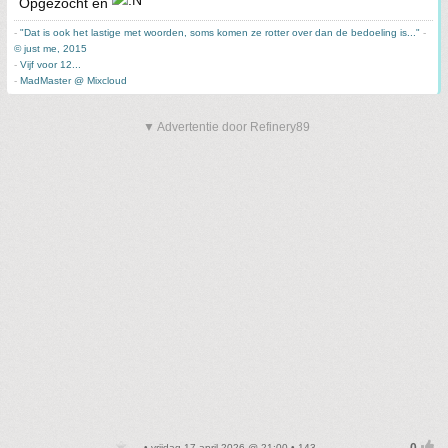
Opgezocht en
-
"Dat is ook het lastige met woorden, soms komen ze rotter over dan de bedoeling is..."
-
© just me, 2015
-
Vijf voor 12...
-
MadMaster @ Mixcloud
▼ Advertentie door Refinery89
• vrijdag 17 april 2026 @ 21:00 • 143