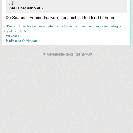
[..]
Wie is het dan wel ?
De Spaanse versie daarvan, Luna schijnt het kind te heten…
-
"Dat is ook het lastige met woorden, soms komen ze rotter over dan de bedoeling is..."
-
© just me, 2015
-
Vijf voor 12...
-
MadMaster @ Mixcloud
▼ Advertentie door Refinery89