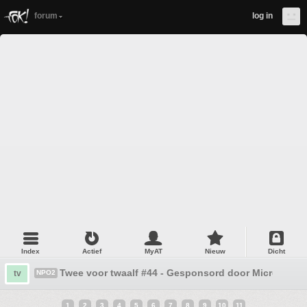
forum
log in
Index
Actief
MyAT
Nieuw
Dicht
Twee voor twaalf #44 - Gesponsord door Microsoft
tv
NPO2
1
2
3
4
5
6
7
8
9
10
11