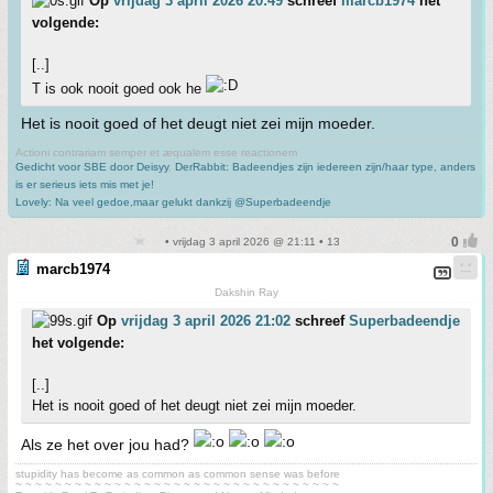
Op
vrijdag 3 april 2026 20:49
schreef
marcb1974
het
volgende:
[..]
T is ook nooit goed ook he
Het is nooit goed of het deugt niet zei mijn moeder.
Actioni contrariam semper et æqualem esse reactionem
Gedicht voor SBE door Deisyy
,
DerRabbit: Badeendjes zijn iedereen zijn/haar type, anders
is er serieus iets mis met je!
Lovely: Na veel gedoe,maar gelukt dankzij @Superbadeendje
• vrijdag 3 april 2026 @ 21:11 • 13
marcb1974
Dakshin Ray
Op
vrijdag 3 april 2026 21:02
schreef
Superbadeendje
het volgende:
[..]
Het is nooit goed of het deugt niet zei mijn moeder.
Als ze het over jou had?
stupidity has become as common as common sense was before
~ ~ ~ ~ ~ ~ ~ ~ ~ ~ ~ ~ ~ ~ ~ ~ ~ ~ ~ ~ ~ ~ ~ ~ ~ ~ ~ ~ ~ ~ ~ ~ ~