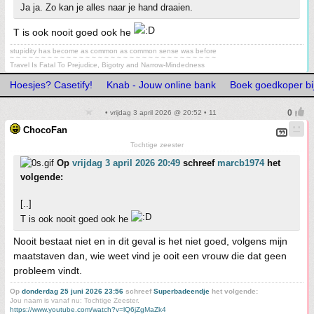
Ja ja. Zo kan je alles naar je hand draaien.
T is ook nooit goed ook he
stupidity has become as common as common sense was before
~ ~ ~ ~ ~ ~ ~ ~ ~ ~ ~ ~ ~ ~ ~ ~ ~ ~ ~ ~ ~ ~ ~ ~ ~ ~ ~ ~ ~ ~ ~ ~ ~
Travel Is Fatal To Prejudice, Bigotry and Narrow-Mindedness
Hoesjes? Casetify!
Knab - Jouw online bank
Boek goedkoper bi
• vrijdag 3 april 2026 @ 20:52 • 11
ChocoFan
Tochtige zeester
Op
vrijdag 3 april 2026 20:49
schreef
marcb1974
het
volgende:
[..]
T is ook nooit goed ook he
Nooit bestaat niet en in dit geval is het niet goed, volgens mijn
maatstaven dan, wie weet vind je ooit een vrouw die dat geen
probleem vindt.
Op
donderdag 25 juni 2026 23:56
schreef
Superbadeendje
het volgende:
Jou naam is vanaf nu: Tochtige Zeester.
https://www.youtube.com/watch?v=lQ6jZgMaZk4