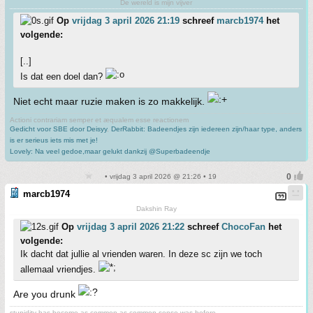
De wereld is mijn vijver
Op
vrijdag 3 april 2026 21:19
schreef
marcb1974
het
volgende:
[..]
Is dat een doel dan?
Niet echt maar ruzie maken is zo makkelijk.
Actioni contrariam semper et æqualem esse reactionem
Gedicht voor SBE door Deisyy
,
DerRabbit: Badeendjes zijn iedereen zijn/haar type, anders
is er serieus iets mis met je!
Lovely: Na veel gedoe,maar gelukt dankzij @Superbadeendje
• vrijdag 3 april 2026 @ 21:26 • 19
marcb1974
Dakshin Ray
Op
vrijdag 3 april 2026 21:22
schreef
ChocoFan
het
volgende:
Ik dacht dat jullie al vrienden waren. In deze sc zijn we toch
allemaal vriendjes.
Are you drunk
stupidity has become as common as common sense was before