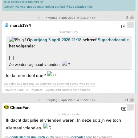
is er serieus iets mis met je!
Lovely: Na veel gedoe,maar gelukt dankzij @Superbadeendje
• vrijdag 3 april 2026 @ 21:19 • 16
marcb1974
Dakshin Ray
Op
vrijdag 3 april 2026 21:18
schreef
Superbadeendje
het volgende:
[..]
Zo worden wij nooit vrienden.
Is dat een doel dan?
stupidity has become as common as common sense was before
~ ~ ~ ~ ~ ~ ~ ~ ~ ~ ~ ~ ~ ~ ~ ~ ~ ~ ~ ~ ~ ~ ~ ~ ~ ~ ~ ~ ~ ~ ~ ~ ~
Travel Is Fatal To Prejudice, Bigotry and Narrow-Mindedness
• vrijdag 3 april 2026 @ 21:22 • 17
ChocoFan
Tochtige zeester
Ik dacht dat jullie al vrienden waren. In deze sc zijn we toch
allemaal vriendjes.
Op
donderdag 25 juni 2026 23:56
schreef
Superbadeendje
het volgende: