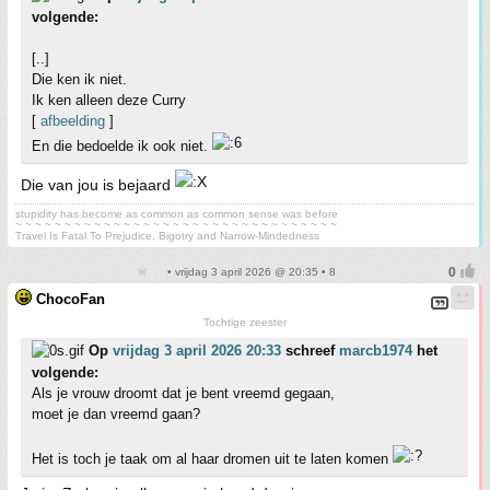
volgende:
[..]
Die ken ik niet.
Ik ken alleen deze Curry
[
afbeelding
]
En die bedoelde ik ook niet.
Die van jou is bejaard
stupidity has become as common as common sense was before
~ ~ ~ ~ ~ ~ ~ ~ ~ ~ ~ ~ ~ ~ ~ ~ ~ ~ ~ ~ ~ ~ ~ ~ ~ ~ ~ ~ ~ ~ ~ ~ ~
Travel Is Fatal To Prejudice, Bigotry and Narrow-Mindedness
• vrijdag 3 april 2026 @ 20:35 • 8
ChocoFan
Tochtige zeester
Op
vrijdag 3 april 2026 20:33
schreef
marcb1974
het
volgende:
Als je vrouw droomt dat je bent vreemd gegaan,
moet je dan vreemd gaan?
Het is toch je taak om al haar dromen uit te laten komen