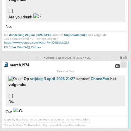
[..]
Are you drunk
No.
Op
donderdag 25 juni 2026 23:56
schreef
Superbadeendje
het volgende:
Jou naam is vanaf nu: Tochtige Zeester.
https://www.youtube.com/watch?v=lQ6jZgMaZk4
FB / [Fok Wiki FAQ] Oldbies
• vrijdag 3 april 2026 @ 21:27 • 22
marcb1974
Dakshin Ray
Op
vrijdag 3 april 2026 21:27
schreef
ChocoFan
het
volgende:
[..]
No.
Ow
stupidity has become as common as common sense was before
~ ~ ~ ~ ~ ~ ~ ~ ~ ~ ~ ~ ~ ~ ~ ~ ~ ~ ~ ~ ~ ~ ~ ~ ~ ~ ~ ~ ~ ~ ~ ~ ~
Travel Is Fatal To Prejudice, Bigotry and Narrow-Mindedness