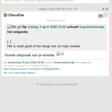
Travel Is Fatal To Prejudice, Bigotry and Narrow-Mindedness
• vrijdag 3 april 2026 @ 21:15 • 14
ChocoFan
Tochtige zeester
Op
vrijdag 3 april 2026 21:02
schreef
Superbadeendje
het volgende:
[..]
Het is nooit goed of het deugt niet zei mijn moeder.
Goede uitspraak van je moeder.
Op
donderdag 25 juni 2026 23:56
schreef
Superbadeendje
het volgende:
Jou naam is vanaf nu: Tochtige Zeester.
https://www.youtube.com/watch?v=lQ6jZgMaZk4
FB / [Fok Wiki FAQ] Oldbies
▼ Advertentie door Refinery89