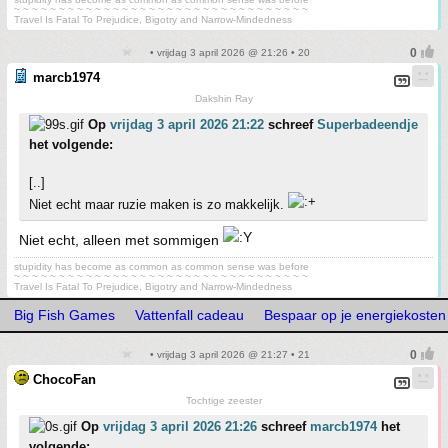
~ ~ ~ ~ ~ ~ ~ ~ ~ ~ ~ ~ ~ ~ ~ ~ ~ ~ ~ ~ ~ ~ ~ ~ ~ ~ ~ ~ ~ ~ ~ ~ ~
Travel Is Fatal To Prejudice, Bigotry and Narrow-Mindedness
• vrijdag 3 april 2026 @ 21:26 • 20
marcb1974
Dakshin Ray
Op
vrijdag 3 april 2026 21:22
schreef
Superbadeendje
het volgende:
[..]
Niet echt maar ruzie maken is zo makkelijk.
Niet echt, alleen met sommigen
stupidity has become as common as common sense was before
~ ~ ~ ~ ~ ~ ~ ~ ~ ~ ~ ~ ~ ~ ~ ~ ~ ~ ~ ~ ~ ~ ~ ~ ~ ~ ~ ~ ~ ~ ~ ~ ~
Travel Is Fatal To Prejudice, Bigotry and Narrow-Mindedness
Big Fish Games
Vattenfall cadeau
Bespaar op je energiekosten -
• vrijdag 3 april 2026 @ 21:27 • 21
ChocoFan
Tochtige zeester
Op
vrijdag 3 april 2026 21:26
schreef
marcb1974
het
volgende: