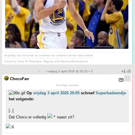
stupidity has become as common as common sense was before
~ ~ ~ ~ ~ ~ ~ ~ ~ ~ ~ ~ ~ ~ ~ ~ ~ ~ ~ ~ ~ ~ ~ ~ ~ ~ ~ ~ ~ ~ ~ ~ ~
Travel Is Fatal To Prejudice, Bigotry and Narrow-Mindedness
• vrijdag 3 april 2026 @ 20:25 • 3
ChocoFan
Tochtige zeester
Op
vrijdag 3 april 2026 20:05
schreef
Superbadeendje
het volgende:
[..]
Dat Choco er volledig
naast zit?