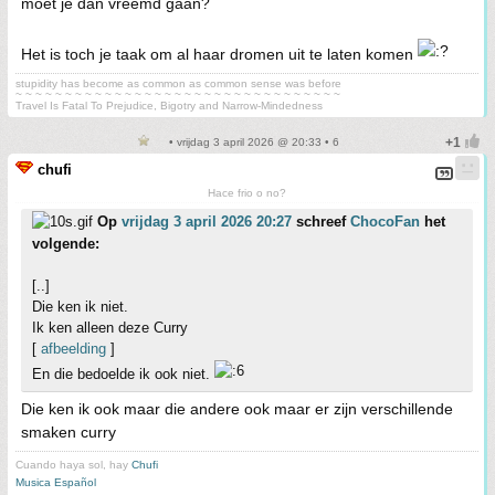
moet je dan vreemd gaan?
Het is toch je taak om al haar dromen uit te laten komen
stupidity has become as common as common sense was before
~ ~ ~ ~ ~ ~ ~ ~ ~ ~ ~ ~ ~ ~ ~ ~ ~ ~ ~ ~ ~ ~ ~ ~ ~ ~ ~ ~ ~ ~ ~ ~ ~
Travel Is Fatal To Prejudice, Bigotry and Narrow-Mindedness
• vrijdag 3 april 2026 @ 20:33 • 6
chufi
Hace frio o no?
Op
vrijdag 3 april 2026 20:27
schreef
ChocoFan
het
volgende:
[..]
Die ken ik niet.
Ik ken alleen deze Curry
[
afbeelding
]
En die bedoelde ik ook niet.
Die ken ik ook maar die andere ook maar er zijn verschillende
smaken curry
Cuando haya sol, hay
Chufi
Musica Español