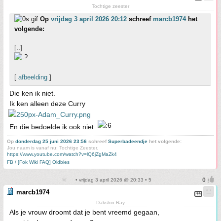
Tochtige zeester
Op
vrijdag 3 april 2026 20:12
schreef
marcb1974
het
volgende:
[..]
[
afbeelding
]
Die ken ik niet.
Ik ken alleen deze Curry
En die bedoelde ik ook niet.
Op
donderdag 25 juni 2026 23:56
schreef
Superbadeendje
het volgende:
Jou naam is vanaf nu: Tochtige Zeester.
https://www.youtube.com/watch?v=lQ6jZgMaZk4
FB / [Fok Wiki FAQ] Oldbies
• vrijdag 3 april 2026 @ 20:33 • 5
marcb1974
Dakshin Ray
Als je vrouw droomt dat je bent vreemd gegaan,