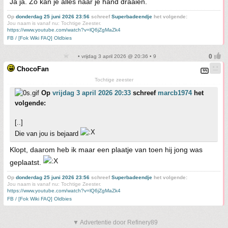
Ja ja. Zo kan je alles naar je hand draaien.
Op
donderdag 25 juni 2026 23:56
schreef
Superbadeendje
het volgende:
Jou naam is vanaf nu: Tochtige Zeester.
https://www.youtube.com/watch?v=lQ6jZgMaZk4
FB / [Fok Wiki FAQ] Oldbies
• vrijdag 3 april 2026 @ 20:36 • 9
ChocoFan
Tochtige zeester
Op
vrijdag 3 april 2026 20:33
schreef
marcb1974
het
volgende:
[..]
Die van jou is bejaard
Klopt, daarom heb ik maar een plaatje van toen hij jong was
geplaatst.
Op
donderdag 25 juni 2026 23:56
schreef
Superbadeendje
het volgende:
Jou naam is vanaf nu: Tochtige Zeester.
https://www.youtube.com/watch?v=lQ6jZgMaZk4
FB / [Fok Wiki FAQ] Oldbies
▼ Advertentie door Refinery89