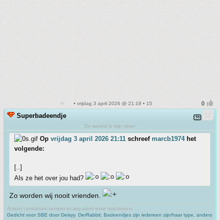
• vrijdag 3 april 2026 @ 21:18 • 15
Superbadeendje
De wereld is mijn vijver
Op
vrijdag 3 april 2026 21:11
schreef
marcb1974
het
volgende:
[..]
Als ze het over jou had?
Zo worden wij nooit vrienden.
Actioni contrariam semper et æqualem esse reactionem
Gedicht voor SBE door Deisyy
,
DerRabbit: Badeendjes zijn iedereen zijn/haar type, anders