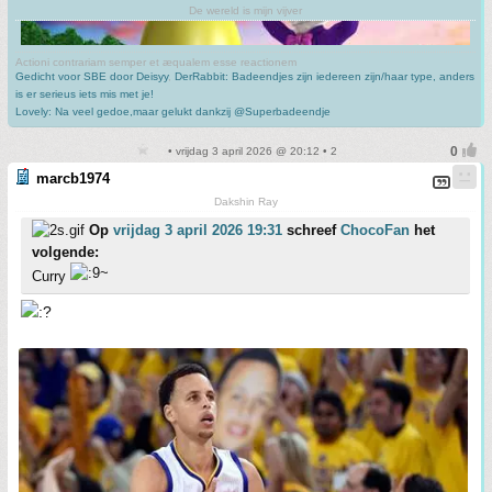
De wereld is mijn vijver
Actioni contrariam semper et æqualem esse reactionem
Gedicht voor SBE door Deisyy
,
DerRabbit: Badeendjes zijn iedereen zijn/haar type, anders
is er serieus iets mis met je!
Lovely: Na veel gedoe,maar gelukt dankzij @Superbadeendje
• vrijdag 3 april 2026 @ 20:12 • 2
marcb1974
Dakshin Ray
Op
vrijdag 3 april 2026 19:31
schreef
ChocoFan
het
volgende:
Curry