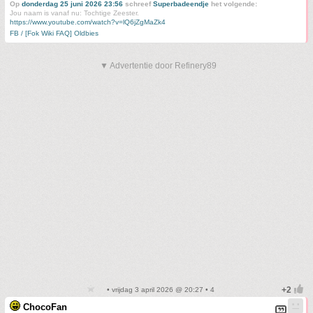
Op
donderdag 25 juni 2026 23:56
schreef
Superbadeendje
het volgende:
Jou naam is vanaf nu: Tochtige Zeester.
https://www.youtube.com/watch?v=lQ6jZgMaZk4
FB / [Fok Wiki FAQ] Oldbies
▼ Advertentie door Refinery89
• vrijdag 3 april 2026 @ 20:27 • 4
ChocoFan