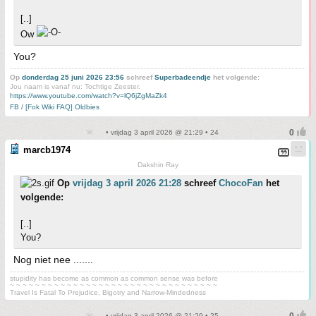
[..]
Ow
You?
Op
donderdag 25 juni 2026 23:56
schreef
Superbadeendje
het volgende:
Jou naam is vanaf nu: Tochtige Zeester.
https://www.youtube.com/watch?v=lQ6jZgMaZk4
FB / [Fok Wiki FAQ] Oldbies
• vrijdag 3 april 2026 @ 21:29 • 24
marcb1974
Dakshin Ray
Op
vrijdag 3 april 2026 21:28
schreef
ChocoFan
het
volgende:
[..]
You?
Nog niet nee .......
stupidity has become as common as common sense was before
~ ~ ~ ~ ~ ~ ~ ~ ~ ~ ~ ~ ~ ~ ~ ~ ~ ~ ~ ~ ~ ~ ~ ~ ~ ~ ~ ~ ~ ~ ~ ~ ~
Travel Is Fatal To Prejudice, Bigotry and Narrow-Mindedness
• vrijdag 3 april 2026 @ 21:29 • 25