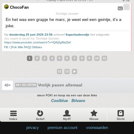
ChocoFan
Tochtige zeester
En het was een grapje he marc, je weet wel een geintje, it's a
joke.
Op
donderdag 25 juni 2026 23:56
schreef
Superbadeendje
het volgende:
Jou naam is vanaf nu: Tochtige Zeester.
https://www.youtube.com/watch?v=lQ6jZgMaZk4
FB / [Fok Wiki FAQ] Oldbies
1
2
3
4
5
6
7
8
9
10
11
12
13
Vrolijk pasen allemaal
40+
40+ SC #5706
steun FOK! en koop via een van deze links
Coolblue
Bitvavo
Index
Actief
MyAT
Nieuw
Dicht
privacy
•
premium account
•
voorwaarden