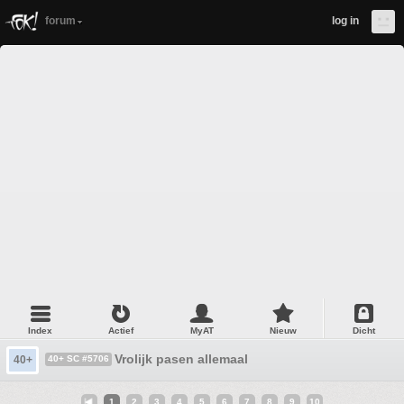
forum
log in
Index
Actief
MyAT
Nieuw
Dicht
Vrolijk pasen allemaal
40+
40+ SC #5706
1
2
3
4
5
6
7
8
9
10