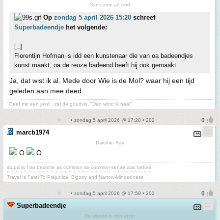
Can come an end
Op
zondag 5 april 2026 15:20
schreef
Superbadeendje
het volgende:
[..]
Florentijn Hofman is idd een kunstenaar die van oa badeendjes
kunst maakt, oa de reuze badeend heeft hij ook gemaakt.
Ja, dat wist ik al. Mede door Wie is de Mol? waar hij een tijd
geleden aan mee deed.
"Geef me een joint", zei de goudvis, "Dan word ik haai"
• zondag 5 april 2026 @ 17:28 • 202
marcb1974
Dakshin Ray
stupidity has become as common as common sense was before
~ ~ ~ ~ ~ ~ ~ ~ ~ ~ ~ ~ ~ ~ ~ ~ ~ ~ ~ ~ ~ ~ ~ ~ ~ ~ ~ ~ ~ ~ ~ ~ ~
Travel Is Fatal To Prejudice, Bigotry and Narrow-Mindedness
• zondag 5 april 2026 @ 17:59 • 203
Superbadeendje
De wereld is mijn vijver