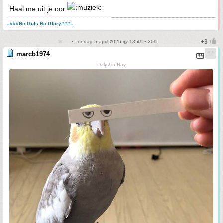
Haal me uit je oor
--###No Guts No Glory###--
• zondag 5 april 2026 @ 18:49 • 209
marcb1974
Dakshin Ray