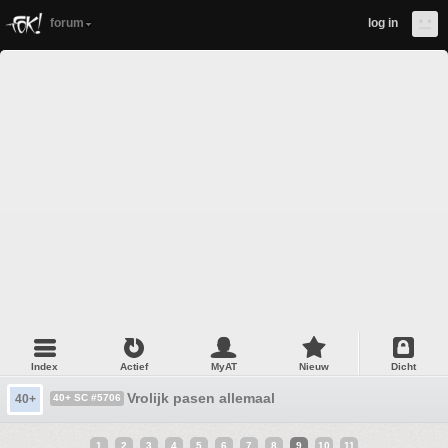
forum
log in
Index
Actief
MyAT
Nieuw
Dicht
Vrolijk pasen allemaal
40+
40+ SC #5706
1
2
3
4
5
6
7
8
9
10
11