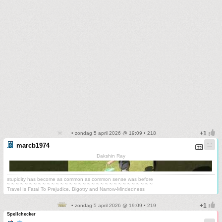
• zondag 5 april 2026 @ 19:09 • 218
marcb1974
Dakshin Ray
stupidity has become as common as common sense was before
~ ~ ~ ~ ~ ~ ~ ~ ~ ~ ~ ~ ~ ~ ~ ~ ~ ~ ~ ~ ~ ~ ~ ~ ~ ~ ~ ~ ~ ~ ~ ~ ~
Travel Is Fatal To Prejudice, Bigotry and Narrow-Mindedness
• zondag 5 april 2026 @ 19:09 • 219
Spellchecker