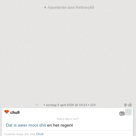
▼ Advertentie door Refinery89
• zondag 5 april 2026 @ 19:13 • 223
chufi
Hace frio o no?
Dat is weer mooi shit
en het regent
Cuando haya sol, hay
Chufi