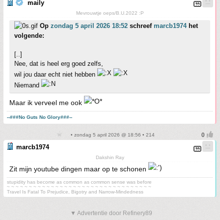
maily
Mevrouwtje oeps/B.U.2022 :P
Op
zondag 5 april 2026 18:52
schreef
marcb1974
het
volgende:
[..]
Nee, dat is heel erg goed zelfs,
wil jou daar echt niet hebben
Niemand
Maar ik verveel me ook
--###No Guts No Glory###--
• zondag 5 april 2026 @ 18:56 • 214
marcb1974
Dakshin Ray
Zit mijn youtube dingen maar op te schonen
stupidity has become as common as common sense was before
~ ~ ~ ~ ~ ~ ~ ~ ~ ~ ~ ~ ~ ~ ~ ~ ~ ~ ~ ~ ~ ~ ~ ~ ~ ~ ~ ~ ~ ~ ~ ~ ~
Travel Is Fatal To Prejudice, Bigotry and Narrow-Mindedness
▼ Advertentie door Refinery89