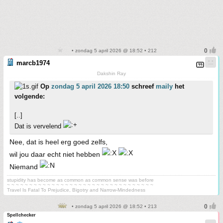
• zondag 5 april 2026 @ 18:52 • 212
marcb1974
Dakshin Ray
Op
zondag 5 april 2026 18:50
schreef
maily
het
volgende:
[..]
Dat is vervelend
Nee, dat is heel erg goed zelfs,
wil jou daar echt niet hebben
Niemand
stupidity has become as common as common sense was before
~ ~ ~ ~ ~ ~ ~ ~ ~ ~ ~ ~ ~ ~ ~ ~ ~ ~ ~ ~ ~ ~ ~ ~ ~ ~ ~ ~ ~ ~ ~ ~ ~
Travel Is Fatal To Prejudice, Bigotry and Narrow-Mindedness
• zondag 5 april 2026 @ 18:52 • 213
Spellchecker