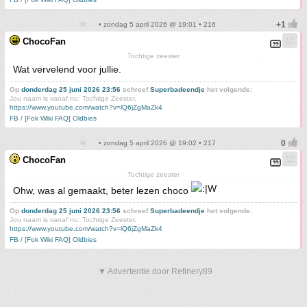
• zondag 5 april 2026 @ 19:01 • 216
ChocoFan
Tochtige zeester
Wat vervelend voor jullie.
Op
donderdag 25 juni 2026 23:56
schreef
Superbadeendje
het volgende:
Jou naam is vanaf nu: Tochtige Zeester.
https://www.youtube.com/watch?v=lQ6jZgMaZk4
FB / [Fok Wiki FAQ] Oldbies
• zondag 5 april 2026 @ 19:02 • 217
ChocoFan
Tochtige zeester
Ohw, was al gemaakt, beter lezen choco
Op
donderdag 25 juni 2026 23:56
schreef
Superbadeendje
het volgende:
Jou naam is vanaf nu: Tochtige Zeester.
https://www.youtube.com/watch?v=lQ6jZgMaZk4
FB / [Fok Wiki FAQ] Oldbies
▼ Advertentie door Refinery89