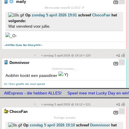
maily
Mevrouwtje oeps/B.U.2022 :P
Op
zondag 5 april 2026 19:01
schreef
ChocoFan
het
volgende:
Wat vervelend voor jullie.
--###No Guts No Glory###--
• zondag 5 april 2026 @ 19:10 • 220
Domnivoor
Ceterum censeo...
Aoibhin kookt een paasdiner
AI / Een giraffe die viool speelt
AliExpress - die hebben ALLES!
Speel mee met Lucky Day en win
• zondag 5 april 2026 @ 19:12 • 221
ChocoFan
Tochtige zeester
Op
zondag 5 april 2026 19:10
schreef
Domnivoor
het