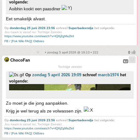
volgende:
Aoibhin kookt een paasdiner
Eet smakelijk alvast.
Op
donderdag 25 juni 2026 23:56
schreef
Superbadeendje
het volgende:
Jou naam is vanaf nu: Tochtige Zeester.
https://www.youtube.com/watch?v=lQ6jZgMaZk4
FB / [Fok Wiki FAQ] Oldbies
• zondag 5 april 2026 @ 19:13 • 222
ChocoFan
Tochtige zeester
Op
zondag 5 april 2026 19:09
schreef
marcb1974
het
volgende:
Zo moet je die jong aanpakken.
Krijg je wel terug als ze volwassen zijn.
Op
donderdag 25 juni 2026 23:56
schreef
Superbadeendje
het volgende:
Jou naam is vanaf nu: Tochtige Zeester.
https://www.youtube.com/watch?v=lQ6jZgMaZk4
FB / [Fok Wiki FAQ] Oldbies