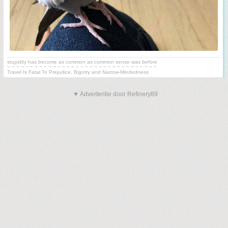
stupidity has become as common as common sense was before
~ ~ ~ ~ ~ ~ ~ ~ ~ ~ ~ ~ ~ ~ ~ ~ ~ ~ ~ ~ ~ ~ ~ ~ ~ ~ ~ ~ ~ ~ ~ ~ ~
Travel Is Fatal To Prejudice, Bigotry and Narrow-Mindedness
▼ Advertentie door Refinery89