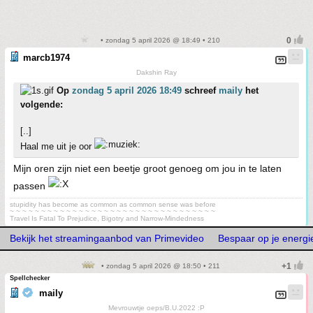
• zondag 5 april 2026 @ 18:49 • 210
marcb1974
Dakshin Ray
Op
zondag 5 april 2026 18:49
schreef
maily
het
volgende:
[..]
Haal me uit je oor
Mijn oren zijn niet een beetje groot genoeg om jou in te laten
passen
stupidity has become as common as common sense was before
~ ~ ~ ~ ~ ~ ~ ~ ~ ~ ~ ~ ~ ~ ~ ~ ~ ~ ~ ~ ~ ~ ~ ~ ~ ~ ~ ~ ~ ~ ~ ~ ~
Travel Is Fatal To Prejudice, Bigotry and Narrow-Mindedness
Bekijk het streamingaanbod van Primevideo
Bespaar op je energie
• zondag 5 april 2026 @ 18:50 • 211
Spellchecker
maily
Mevrouwtje oeps/B.U.2022 :P