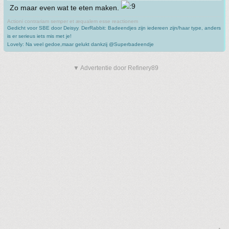
Zo maar even wat te eten maken.
Actioni contrariam semper et æqualem esse reactionem
Gedicht voor SBE door Deisyy
,
DerRabbit: Badeendjes zijn iedereen zijn/haar type, anders
is er serieus iets mis met je!
Lovely: Na veel gedoe,maar gelukt dankzij @Superbadeendje
▼ Advertentie door Refinery89