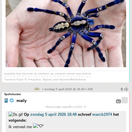
stupidity has become as common as common sense was before
~ ~ ~ ~ ~ ~ ~ ~ ~ ~ ~ ~ ~ ~ ~ ~ ~ ~ ~ ~ ~ ~ ~ ~ ~ ~ ~ ~ ~ ~ ~ ~ ~
Travel Is Fatal To Prejudice, Bigotry and Narrow-Mindedness
• zondag 5 april 2026 @ 18:49 • 208
Spellchecker
maily
Mevrouwtje oeps/B.U.2022 :P
Op
zondag 5 april 2026 18:48
schreef
marcb1974
het
volgende:
Ik verveel me