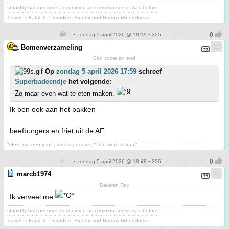
stupidity has become as common as common sense was before
~ ~ ~ ~ ~ ~ ~ ~ ~ ~ ~ ~ ~ ~ ~ ~ ~ ~ ~ ~ ~ ~ ~ ~ ~ ~ ~ ~ ~ ~ ~ ~ ~
Travel Is Fatal To Prejudice, Bigotry and Narrow-Mindedness
• zondag 5 april 2026 @ 18:19 • 205
Bomenverzameling
Can come an end
Op
zondag 5 april 2026 17:59
schreef
Superbadeendje
het volgende:
Zo maar even wat te eten maken.
Ik ben ook aan het bakken
beefburgers en friet uit de AF
"Geef me een joint", zei de goudvis, "Dan word ik haai"
• zondag 5 april 2026 @ 18:48 • 206
marcb1974
Dakshin Ray
Ik verveel me
stupidity has become as common as common sense was before
~ ~ ~ ~ ~ ~ ~ ~ ~ ~ ~ ~ ~ ~ ~ ~ ~ ~ ~ ~ ~ ~ ~ ~ ~ ~ ~ ~ ~ ~ ~ ~ ~
Travel Is Fatal To Prejudice, Bigotry and Narrow-Mindedness