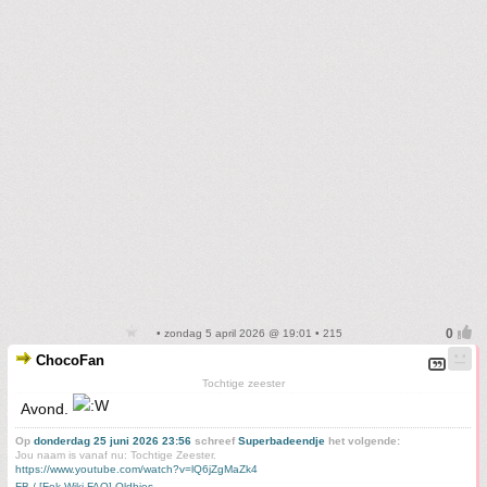
• zondag 5 april 2026 @ 19:01 • 215
ChocoFan
Tochtige zeester
Avond.
Op
donderdag 25 juni 2026 23:56
schreef
Superbadeendje
het volgende:
Jou naam is vanaf nu: Tochtige Zeester.
https://www.youtube.com/watch?v=lQ6jZgMaZk4
FB / [Fok Wiki FAQ] Oldbies