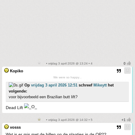
• vrijdag 3 april 2026 @ 13:24 • 4
Kopiko
We were so happy...
Op
vrijdag 3 april 2026 12:51
schreef
Mikeytt
het
volgende:
voor bijvoorbeeld een Brazilian butt lift?
Dead Lift
• vrijdag 3 april 2026 @ 14:32 • 5
vosss
Wat is er mis met de billen op de plaatjes in de OP??