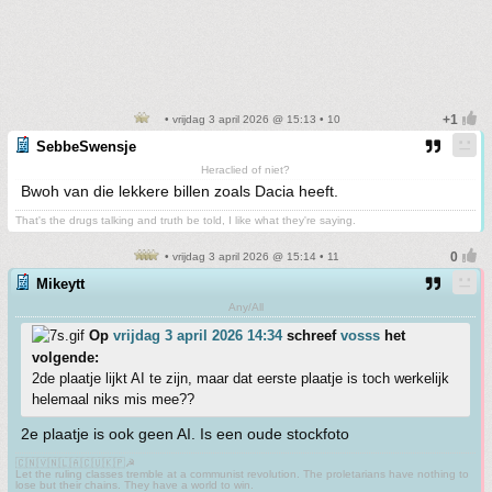
• vrijdag 3 april 2026 @ 15:13 • 10
SebbeSwensje
Heraclied of niet?
Bwoh van die lekkere billen zoals Dacia heeft.
That's the drugs talking and truth be told, I like what they're saying.
• vrijdag 3 april 2026 @ 15:14 • 11
Mikeytt
Any/All
Op
vrijdag 3 april 2026 14:34
schreef
vosss
het
volgende:
2de plaatje lijkt AI te zijn, maar dat eerste plaatje is toch werkelijk
helemaal niks mis mee??
2e plaatje is ook geen AI. Is een oude stockfoto
🇨🇳🇻🇳🇱🇦🇨🇺🇰🇵☭
Let the ruling classes tremble at a communist revolution. The proletarians have nothing to
lose but their chains. They have a world to win.