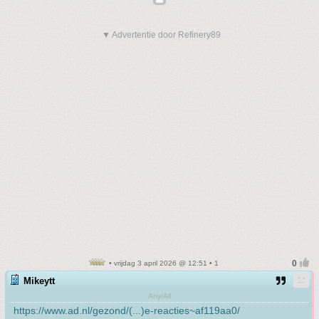
▼ Advertentie door Refinery89
• vrijdag 3 april 2026 @ 12:51 • 1
Mikeytt
Any/All
https://www.ad.nl/gezond/(...)e-reacties~af119aa0/