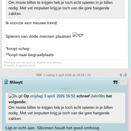
Om mooie billen te krijgen heb je toch echt spieren in je billen
nodig. Met vet inspuiten krijg je toch van die gore hangende
zakken.
Ik voorzie een nieuwe trend:
Spieren van dode mensen plaatsen
*koopt schep
**loopt naar begraafplaats
Perhaps you've seen it, maybe in a dream.
A murky, forgotten land.
• vrijdag 3 april 2026 @ 18:28 • 29
Mikeytt
Any/All
Op
vrijdag 3 april 2026 16:52
schreef
Jahr00n
het
volgende:
Om mooie billen te krijgen heb je toch echt spieren in je billen
nodig. Met vet inspuiten krijg je toch van die gore hangende
zakken.
Ligt er echt aan. Siliconen houdt het goed omhoog.