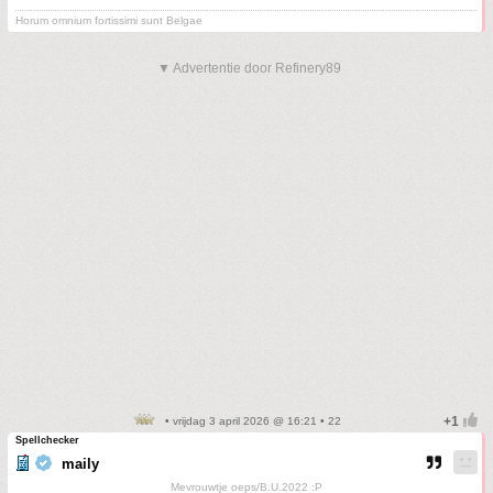
Horum omnium fortissimi sunt Belgae
▼ Advertentie door Refinery89
• vrijdag 3 april 2026 @ 16:21 • 22
Spellchecker
maily
Mevrouwtje oeps/B.U.2022 :P