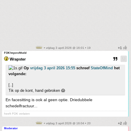
• vrijdag 3 april 2026 @ 16:01 • 19
FOK!mycroftheld
Wrapster
Op
vrijdag 3 april 2026 15:55
schreef
StateOfMind
het
volgende:
[..]
Tik op de kont, hand gebroken 😱
En facesitting is ook al geen optie. Driedubbele
schedelfractuur...
heeft FOK verlaten
• vrijdag 3 april 2026 @ 16:04 • 20
Moderator