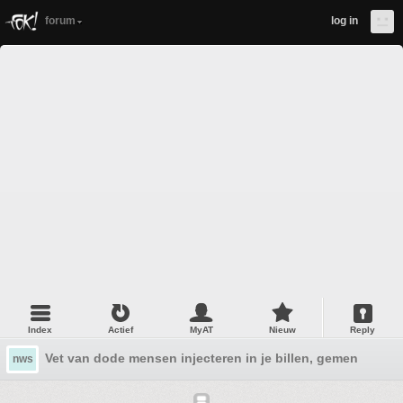
forum
log in
Index
Actief
MyAT
Nieuw
Reply
Vet van dode mensen injecteren in je billen, gemengde reac
nws