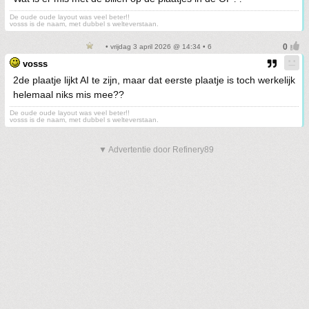
De oude oude layout was veel beter!!
vosss is de naam, met dubbel s welteverstaan.
• vrijdag 3 april 2026 @ 14:34 • 6
vosss
2de plaatje lijkt AI te zijn, maar dat eerste plaatje is toch werkelijk
helemaal niks mis mee??
De oude oude layout was veel beter!!
vosss is de naam, met dubbel s welteverstaan.
▼ Advertentie door Refinery89