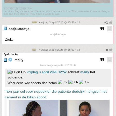
🇨🇳🇻🇳🇱🇦🇨🇺🇰🇵☭
Let the ruling classes tremble at a communist revolution. The proletarians have nothing to
lose but their chains. They have a world to win.
• vrijdag 3 april 2026 @ 15:50 • 14
ootjekatootje
ootjekatootje
Ziek.
• vrijdag 3 april 2026 @ 15:53 • 15
Spellchecker
maily
Mevrouwtje oeps/B.U.2022 :P
Op
vrijdag 3 april 2026 12:52
schreef
maily
het
volgende:
Weer eens wat anders dan beton
Tien jaar cel voor nepdokter die patiente dodelijk mengsel met
cement in de billen spoot