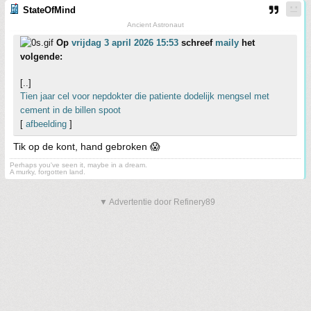
StateOfMind
Ancient Astronaut
Op
vrijdag 3 april 2026 15:53
schreef
maily
het
volgende:
[..]
Tien jaar cel voor nepdokter die patiente dodelijk mengsel met
cement in de billen spoot
[
afbeelding
]
Tik op de kont, hand gebroken 😱
Perhaps you've seen it, maybe in a dream.
A murky, forgotten land.
▼ Advertentie door Refinery89