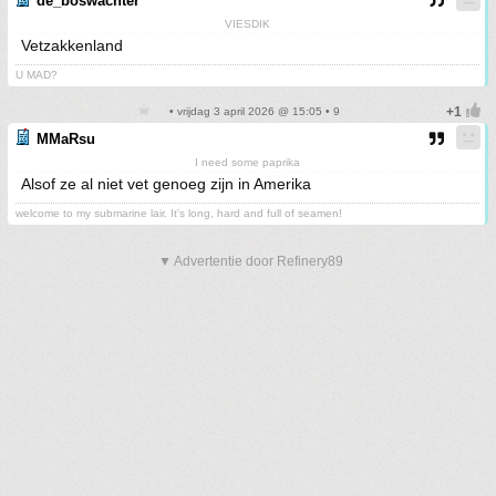
de_boswachter
VIESDIK
Vetzakkenland
U MAD?
• vrijdag 3 april 2026 @ 15:05 • 9
MMaRsu
I need some paprika
Alsof ze al niet vet genoeg zijn in Amerika
welcome to my submarine lair. It's long, hard and full of seamen!
▼ Advertentie door Refinery89