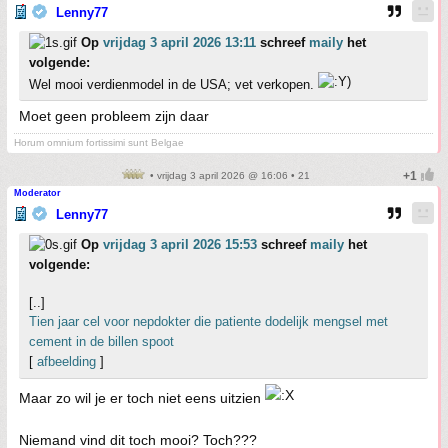
Lenny77
Op
vrijdag 3 april 2026 13:11
schreef
maily
het
volgende:
Wel mooi verdienmodel in de USA; vet verkopen.
Moet geen probleem zijn daar
Horum omnium fortissimi sunt Belgae
• vrijdag 3 april 2026 @ 16:06 • 21
Moderator
Lenny77
Op
vrijdag 3 april 2026 15:53
schreef
maily
het
volgende:
[..]
Tien jaar cel voor nepdokter die patiente dodelijk mengsel met
cement in de billen spoot
[
afbeelding
]
Maar zo wil je er toch niet eens uitzien
Niemand vind dit toch mooi? Toch???