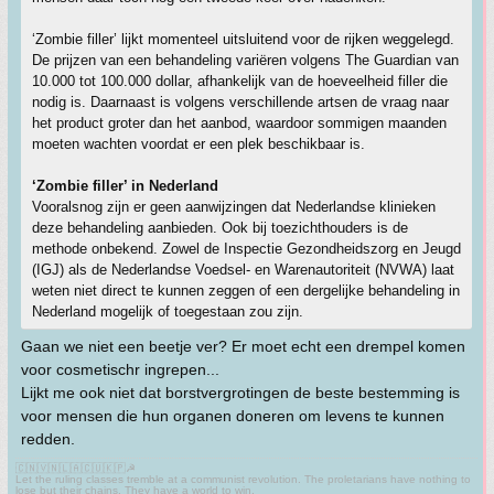
‘Zombie filler’ lijkt momenteel uitsluitend voor de rijken weggelegd.
De prijzen van een behandeling variëren volgens The Guardian van
10.000 tot 100.000 dollar, afhankelijk van de hoeveelheid filler die
nodig is. Daarnaast is volgens verschillende artsen de vraag naar
het product groter dan het aanbod, waardoor sommigen maanden
moeten wachten voordat er een plek beschikbaar is.
‘Zombie filler’ in Nederland
Vooralsnog zijn er geen aanwijzingen dat Nederlandse klinieken
deze behandeling aanbieden. Ook bij toezichthouders is de
methode onbekend. Zowel de Inspectie Gezondheidszorg en Jeugd
(IGJ) als de Nederlandse Voedsel- en Warenautoriteit (NVWA) laat
weten niet direct te kunnen zeggen of een dergelijke behandeling in
Nederland mogelijk of toegestaan zou zijn.
Gaan we niet een beetje ver? Er moet echt een drempel komen
voor cosmetischr ingrepen...
Lijkt me ook niet dat borstvergrotingen de beste bestemming is
voor mensen die hun organen doneren om levens te kunnen
redden.
🇨🇳🇻🇳🇱🇦🇨🇺🇰🇵☭
Let the ruling classes tremble at a communist revolution. The proletarians have nothing to
lose but their chains. They have a world to win.