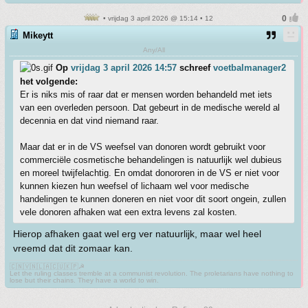
• vrijdag 3 april 2026 @ 15:14 • 12
Mikeytt
Any/All
Op
vrijdag 3 april 2026 14:57
schreef
voetbalmanager2
het volgende:
Er is niks mis of raar dat er mensen worden behandeld met iets
van een overleden persoon. Dat gebeurt in de medische wereld al
decennia en dat vind niemand raar.
Maar dat er in de VS weefsel van donoren wordt gebruikt voor
commerciële cosmetische behandelingen is natuurlijk wel dubieus
en moreel twijfelachtig. En omdat donororen in de VS er niet voor
kunnen kiezen hun weefsel of lichaam wel voor medische
handelingen te kunnen doneren en niet voor dit soort ongein, zullen
vele donoren afhaken wat een extra levens zal kosten.
Hierop afhaken gaat wel erg ver natuurlijk, maar wel heel
vreemd dat dit zomaar kan.
🇨🇳🇻🇳🇱🇦🇨🇺🇰🇵☭
Let the ruling classes tremble at a communist revolution. The proletarians have nothing to
lose but their chains. They have a world to win.