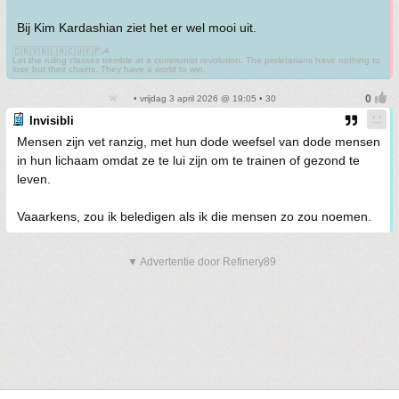
Bij Kim Kardashian ziet het er wel mooi uit.
🇨🇳🇻🇳🇱🇦🇨🇺🇰🇵☭
Let the ruling classes tremble at a communist revolution. The proletarians have nothing to
lose but their chains. They have a world to win.
• vrijdag 3 april 2026 @ 19:05 • 30
Invisibli
Mensen zijn vet ranzig, met hun dode weefsel van dode mensen
in hun lichaam omdat ze te lui zijn om te trainen of gezond te
leven.
Vaaarkens, zou ik beledigen als ik die mensen zo zou noemen.
▼ Advertentie door Refinery89