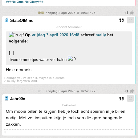
--###No Guts No Glory###--
• vrijdag 3 april 2026 @ 16:49 • 26
StateOfMind
Ancient Astronaut
Op
vrijdag 3 april 2026 16:48
schreef
maily
het
volgende:
[..]
Twee emmertjes
water
vet halen
Hele emmels
Perhaps you've seen it, maybe in a dream.
A murky, forgotten land.
• vrijdag 3 april 2026 @ 16:52 • 27
Jahr00n
Fakkelteit
Om mooie billen te krijgen heb je toch echt spieren in je billen
nodig. Met vet inspuiten krijg je toch van die gore hangende
zakken.
