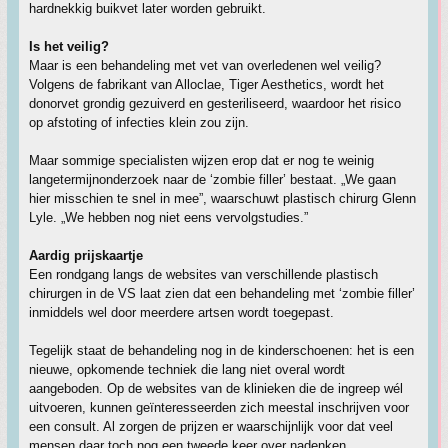
hardnekkig buikvet later worden gebruikt.
Is het veilig?
Maar is een behandeling met vet van overledenen wel veilig?
Volgens de fabrikant van Alloclae, Tiger Aesthetics, wordt het
donorvet grondig gezuiverd en gesteriliseerd, waardoor het risico
op afstoting of infecties klein zou zijn.
Maar sommige specialisten wijzen erop dat er nog te weinig
langetermijnonderzoek naar de ‘zombie filler’ bestaat. „We gaan
hier misschien te snel in mee”, waarschuwt plastisch chirurg Glenn
Lyle. „We hebben nog niet eens vervolgstudies.”
Aardig prijskaartje
Een rondgang langs de websites van verschillende plastisch
chirurgen in de VS laat zien dat een behandeling met ‘zombie filler’
inmiddels wel door meerdere artsen wordt toegepast.
Tegelijk staat de behandeling nog in de kinderschoenen: het is een
nieuwe, opkomende techniek die lang niet overal wordt
aangeboden. Op de websites van de klinieken die de ingreep wél
uitvoeren, kunnen geïnteresseerden zich meestal inschrijven voor
een consult. Al zorgen de prijzen er waarschijnlijk voor dat veel
mensen daar toch nog een tweede keer over nadenken.