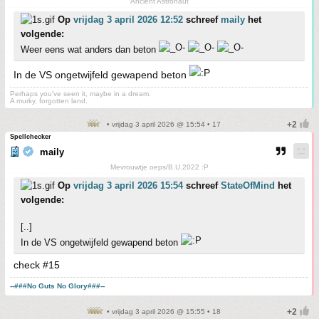
Ancient Astronaut
Op
vrijdag 3 april 2026 12:52
schreef
maily
het
volgende:
Weer eens wat anders dan beton
In de VS ongetwijfeld gewapend beton
Perhaps you've seen it, maybe in a dream.
A murky, forgotten land.
• vrijdag 3 april 2026 @ 15:54 • 17
Spellchecker
maily
Mevrouwtje oeps/B.U.2022 :P
Op
vrijdag 3 april 2026 15:54
schreef
StateOfMind
het
volgende:
[..]
In de VS ongetwijfeld gewapend beton
check #15
--###No Guts No Glory###--
• vrijdag 3 april 2026 @ 15:55 • 18