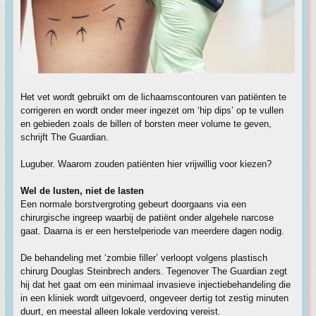
Het vet wordt gebruikt om de lichaamscontouren van patiënten te
corrigeren en wordt onder meer ingezet om ‘hip dips’ op te vullen
en gebieden zoals de billen of borsten meer volume te geven,
schrijft The Guardian.
Luguber. Waarom zouden patiënten hier vrijwillig voor kiezen?
Wel de lusten, niet de lasten
Een normale borstvergroting gebeurt doorgaans via een
chirurgische ingreep waarbij de patiënt onder algehele narcose
gaat. Daarna is er een herstelperiode van meerdere dagen nodig.
De behandeling met ‘zombie filler’ verloopt volgens plastisch
chirurg Douglas Steinbrech anders. Tegenover The Guardian zegt
hij dat het gaat om een minimaal invasieve injectiebehandeling die
in een kliniek wordt uitgevoerd, ongeveer dertig tot zestig minuten
duurt, en meestal alleen lokale verdoving vereist.