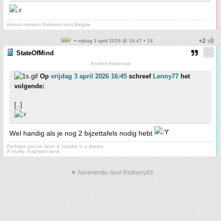
Horum omnium fortissimi sunt Belgae
• vrijdag 3 april 2026 @ 16:47 • 24
StateOfMind
Ancient Astronaut
Op
vrijdag 3 april 2026 16:45
schreef
Lenny77
het
volgende:
[..]
Wel handig als je nog 2 bijzettafels nodig hebt
Perhaps you've seen it, maybe in a dream.
A murky, forgotten land.
▼ Advertentie door Refinery89