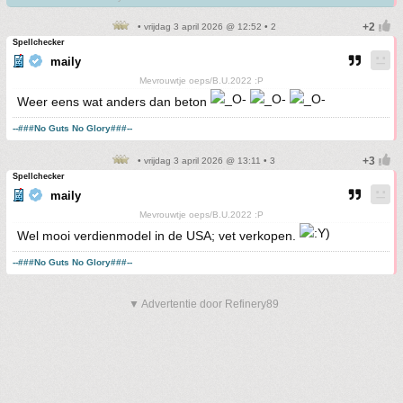
• vrijdag 3 april 2026 @ 12:52 • 2
Spellchecker
maily
Mevrouwtje oeps/B.U.2022 :P
Weer eens wat anders dan beton
--###No Guts No Glory###--
• vrijdag 3 april 2026 @ 13:11 • 3
Spellchecker
maily
Mevrouwtje oeps/B.U.2022 :P
Wel mooi verdienmodel in de USA; vet verkopen.
--###No Guts No Glory###--
▼ Advertentie door Refinery89