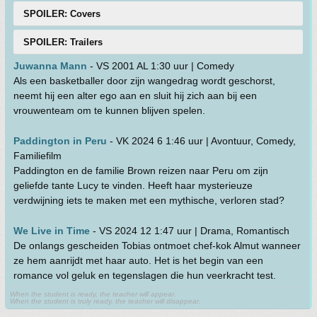
SPOILER: Covers
SPOILER: Trailers
Juwanna Mann
- VS 2001 AL 1:30 uur | Comedy
Als een basketballer door zijn wangedrag wordt geschorst,
neemt hij een alter ego aan en sluit hij zich aan bij een
vrouwenteam om te kunnen blijven spelen.
Paddington in Peru
- VK 2024 6 1:46 uur | Avontuur, Comedy,
Familiefilm
Paddington en de familie Brown reizen naar Peru om zijn
geliefde tante Lucy te vinden. Heeft haar mysterieuze
verdwijning iets te maken met een mythische, verloren stad?
We Live in Time
- VS 2024 12 1:47 uur | Drama, Romantisch
De onlangs gescheiden Tobias ontmoet chef-kok Almut wanneer
ze hem aanrijdt met haar auto. Het is het begin van een
romance vol geluk en tegenslagen die hun veerkracht test.
When the student is ready, the teacher will appear.
When the student is truly ready, the teacher will disappear.