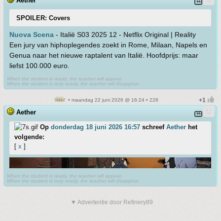
Aether
SPOILER: Covers
Nuova Scena
- Italië S03 2025 12 - Netflix Original | Reality
Een jury van hiphoplegendes zoekt in Rome, Milaan, Napels en
Genua naar het nieuwe raptalent van Italië. Hoofdprijs: maar
liefst 100.000 euro.
When the student is ready, the teacher will appear.
When the student is truly ready, the teacher will disappear.
• maandag 22 juni 2026 @ 16:24 • 228
Aether
Op
donderdag 18 juni 2026 16:57
schreef
Aether
het
volgende:
[
x
]
When the student is ready, the teacher will appear.
When the student is truly ready, the teacher will disappear.
▼ Advertentie door Refinery89