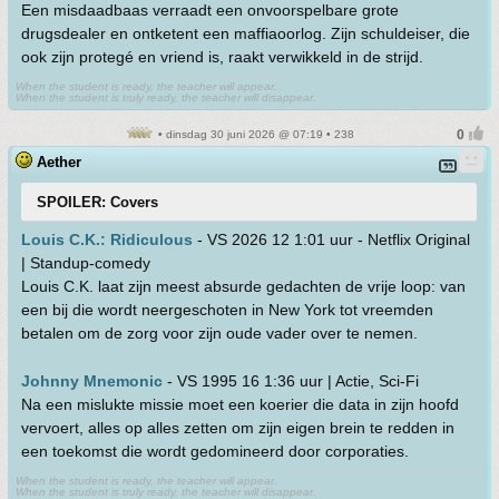
Een misdaadbaas verraadt een onvoorspelbare grote
drugsdealer en ontketent een maffiaoorlog. Zijn schuldeiser, die
ook zijn protegé en vriend is, raakt verwikkeld in de strijd.
When the student is ready, the teacher will appear.
When the student is truly ready, the teacher will disappear.
• dinsdag 30 juni 2026 @ 07:19 • 238
Aether
SPOILER: Covers
Louis C.K.: Ridiculous
- VS 2026 12 1:01 uur - Netflix Original
| Standup-comedy
Louis C.K. laat zijn meest absurde gedachten de vrije loop: van
een bij die wordt neergeschoten in New York tot vreemden
betalen om de zorg voor zijn oude vader over te nemen.
Johnny Mnemonic
- VS 1995 16 1:36 uur | Actie, Sci-Fi
Na een mislukte missie moet een koerier die data in zijn hoofd
vervoert, alles op alles zetten om zijn eigen brein te redden in
een toekomst die wordt gedomineerd door corporaties.
When the student is ready, the teacher will appear.
When the student is truly ready, the teacher will disappear.