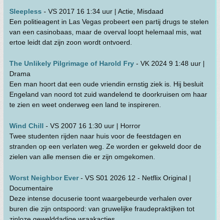
Sleepless
- VS 2017 16 1:34 uur | Actie, Misdaad
Een politieagent in Las Vegas probeert een partij drugs te stelen
van een casinobaas, maar de overval loopt helemaal mis, wat
ertoe leidt dat zijn zoon wordt ontvoerd.
The Unlikely Pilgrimage of Harold Fry
- VK 2024 9 1:48 uur |
Drama
Een man hoort dat een oude vriendin ernstig ziek is. Hij besluit
Engeland van noord tot zuid wandelend te doorkruisen om haar
te zien en weet onderweg een land te inspireren.
Wind Chill
- VS 2007 16 1:30 uur | Horror
Twee studenten rijden naar huis voor de feestdagen en
stranden op een verlaten weg. Ze worden er gekweld door de
zielen van alle mensen die er zijn omgekomen.
Worst Neighbor Ever
- VS S01 2026 12 - Netflix Original |
Documentaire
Deze intense docuserie toont waargebeurde verhalen over
buren die zijn ontspoord: van gruwelijke fraudepraktijken tot
zinloze gewelddadige wraakacties.