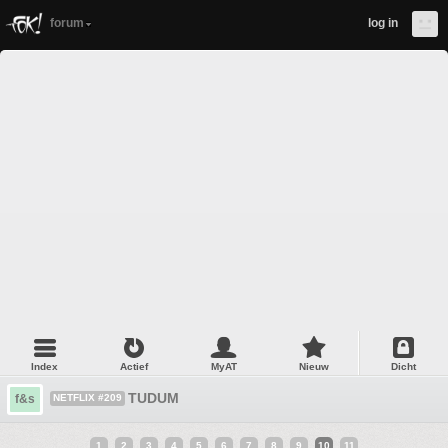
forum
log in
Index
Actief
MyAT
Nieuw
Dicht
TUDUM
f&s
NETFLIX #209
1
2
3
4
5
6
7
8
9
10
11