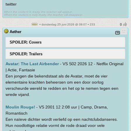
twitter
When the student is ready, the teacher will appear.
When the student is truly ready, the teacher will disappear.
• donderdag 25 juni 2026 @ 08:07 • 233
Aether
SPOILER: Covers
SPOILER: Trailers
Avatar: The Last Airbender
- VS S02 2026 12 - Netflix Original
| Actie, Fantasie
Een jongen die bekendstaat als de Avatar, moet de vier
elementaire krachten beheersen om een door oorlog
verscheurde wereld te redden en het op te nemen tegen een
wrede vijand.
Moulin Rouge!
- VS 2001 12 2:08 uur | Camp, Drama,
Romantisch
Een naïeve dichter wordt verliefd op een nachtclubdanseres.
Hun noodlottige relatie vormt de rode draad voor vele