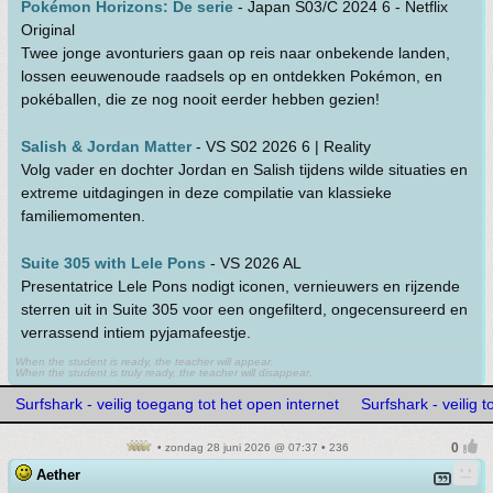
Pokémon Horizons: De serie
- Japan S03/C 2024 6 - Netflix
Original
Twee jonge avonturiers gaan op reis naar onbekende landen,
lossen eeuwenoude raadsels op en ontdekken Pokémon, en
pokéballen, die ze nog nooit eerder hebben gezien!
Salish & Jordan Matter
- VS S02 2026 6 | Reality
Volg vader en dochter Jordan en Salish tijdens wilde situaties en
extreme uitdagingen in deze compilatie van klassieke
familiemomenten.
Suite 305 with Lele Pons
- VS 2026 AL
Presentatrice Lele Pons nodigt iconen, vernieuwers en rijzende
sterren uit in Suite 305 voor een ongefilterd, ongecensureerd en
verrassend intiem pyjamafeestje.
When the student is ready, the teacher will appear.
When the student is truly ready, the teacher will disappear.
Surfshark - veilig toegang tot het open internet
Surfshark - veilig 
• zondag 28 juni 2026 @ 07:37 • 236
Aether