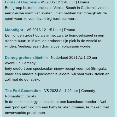
Lords of Dogtown
- VS 2005 12 1:46 uur | Drama
Een groep buitenbeentjes uit Venice Beach in Californië vinden
een nieuwe vorm van skaten uit en hebben het moeilijk als de
sport waar ze voor leven big business wordt.
Moonlight
- VS 2016 12 1:51 uur | Drama
Een jongen groeit op als arme, zwarte homoseksueel in een
slechte buurt in Miami en probeert zijn plek in de wereld te
vinden. Veelgeprezen drama over volwassen worden.
De nog grotere slijmfilm
- Nederland 2021 AL 1:20 uur |
Avontuur, Comedy
Indy creëert een spectaculair nieuw recept voor het Slijmgala,
maar een andere slijmcreator is jaloers, wil haar werk stelen en
zelf met de eer strijken.
The Pod Generation
- VS 2023 AL 1:49 uur | Comedy,
Romantisch, Sci-Fi
In de toekomst krijgt een stel dat een kunstbaarmoeder ofwel
een 'pod' gebruikt om een baby te laten groeien, te maken met
onverwachte problemen.