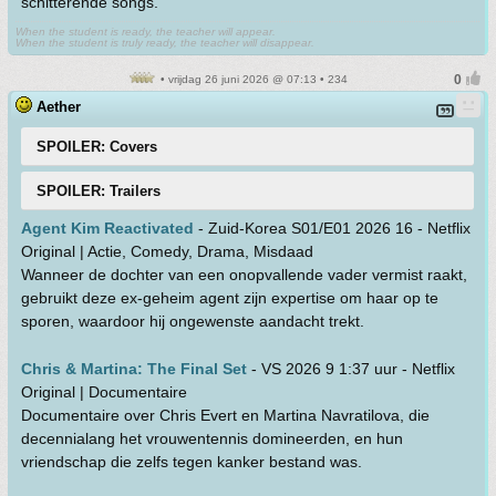
schitterende songs.
When the student is ready, the teacher will appear.
When the student is truly ready, the teacher will disappear.
• vrijdag 26 juni 2026 @ 07:13 • 234
Aether
SPOILER: Covers
SPOILER: Trailers
Agent Kim Reactivated
- Zuid-Korea S01/E01 2026 16 - Netflix
Original | Actie, Comedy, Drama, Misdaad
Wanneer de dochter van een onopvallende vader vermist raakt,
gebruikt deze ex-geheim agent zijn expertise om haar op te
sporen, waardoor hij ongewenste aandacht trekt.
Chris & Martina: The Final Set
- VS 2026 9 1:37 uur - Netflix
Original | Documentaire
Documentaire over Chris Evert en Martina Navratilova, die
decennialang het vrouwentennis domineerden, en hun
vriendschap die zelfs tegen kanker bestand was.