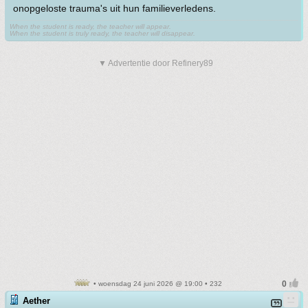
onopgeloste trauma's uit hun familieverledens.
When the student is ready, the teacher will appear.
When the student is truly ready, the teacher will disappear.
▼ Advertentie door Refinery89
• woensdag 24 juni 2026 @ 19:00 • 232
Aether