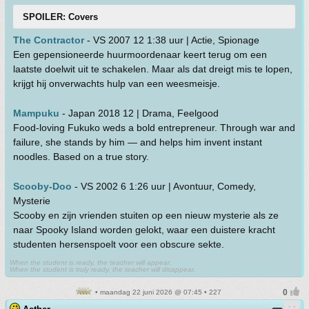
SPOILER: Covers
The Contractor
- VS 2007 12 1:38 uur | Actie, Spionage
Een gepensioneerde huurmoordenaar keert terug om een
laatste doelwit uit te schakelen. Maar als dat dreigt mis te lopen,
krijgt hij onverwachts hulp van een weesmeisje.
Mampuku
- Japan 2018 12 | Drama, Feelgood
Food-loving Fukuko weds a bold entrepreneur. Through war and
failure, she stands by him — and helps him invent instant
noodles. Based on a true story.
Scooby-Doo
- VS 2002 6 1:26 uur | Avontuur, Comedy,
Mysterie
Scooby en zijn vrienden stuiten op een nieuw mysterie als ze
naar Spooky Island worden gelokt, waar een duistere kracht
studenten hersenspoelt voor een obscure sekte.
When the student is ready, the teacher will appear.
When the student is truly ready, the teacher will disappear.
• maandag 22 juni 2026 @ 07:45 • 227