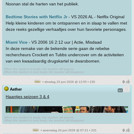
Noonan stal de harten van het publiek.
Bedtime Stories with Netflix Jr
- VS 2026 AL - Netflix Original
Help kleine kinderen om te ontspannen en in slaap te vallen met
deze reeks gezellige verhaaltjes over hun favoriete personages.
Miami Vice
- VS 2006 16 2:12 uur | Actie, Misdaad
In deze remake van de bekende serie gaan de rebelse
rechercheurs Crockett en Tubbs undercover om de activiteiten
van een kwaadaardig drugskartel te dwarsbomen.
When the student is ready, the teacher will appear.
When the student is truly ready, the teacher will disappear.
• dinsdag 23 juni 2026 @ 13:55 • 230
Aether
Haantjes seizoen 3 & 4
When the student is ready, the teacher will appear.
When the student is truly ready, the teacher will disappear.
• woensdag 24 juni 2026 @ 07:21 • 231