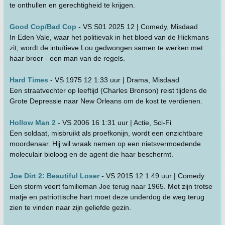
te onthullen en gerechtigheid te krijgen.
Good Cop/Bad Cop
- VS S01 2025 12 | Comedy, Misdaad
In Eden Vale, waar het politievak in het bloed van de Hickmans
zit, wordt de intuïtieve Lou gedwongen samen te werken met
haar broer - een man van de regels.
Hard Times
- VS 1975 12 1:33 uur | Drama, Misdaad
Een straatvechter op leeftijd (Charles Bronson) reist tijdens de
Grote Depressie naar New Orleans om de kost te verdienen.
Hollow Man 2
- VS 2006 16 1:31 uur | Actie, Sci-Fi
Een soldaat, misbruikt als proefkonijn, wordt een onzichtbare
moordenaar. Hij wil wraak nemen op een nietsvermoedende
moleculair bioloog en de agent die haar beschermt.
Joe Dirt 2: Beautiful Loser
- VS 2015 12 1:49 uur | Comedy
Een storm voert familieman Joe terug naar 1965. Met zijn trotse
matje en patriottische hart moet deze underdog de weg terug
zien te vinden naar zijn geliefde gezin.