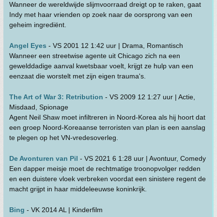
Wanneer de wereldwijde slijmvoorraad dreigt op te raken, gaat
Indy met haar vrienden op zoek naar de oorsprong van een
geheim ingrediënt.
Angel Eyes
- VS 2001 12 1:42 uur | Drama, Romantisch
Wanneer een streetwise agente uit Chicago zich na een
gewelddadige aanval kwetsbaar voelt, krijgt ze hulp van een
eenzaat die worstelt met zijn eigen trauma's.
The Art of War 3: Retribution
- VS 2009 12 1:27 uur | Actie,
Misdaad, Spionage
Agent Neil Shaw moet infiltreren in Noord-Korea als hij hoort dat
een groep Noord-Koreaanse terroristen van plan is een aanslag
te plegen op het VN-vredesoverleg.
De Avonturen van Pil
- VS 2021 6 1:28 uur | Avontuur, Comedy
Een dapper meisje moet de rechtmatige troonopvolger redden
en een duistere vloek verbreken voordat een sinistere regent de
macht grijpt in haar middeleeuwse koninkrijk.
Bing
- VK 2014 AL | Kinderfilm