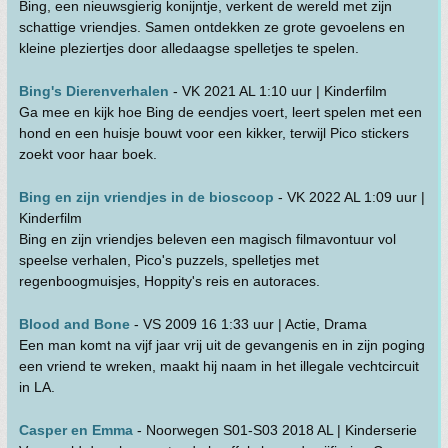
Bing, een nieuwsgierig konijntje, verkent de wereld met zijn
schattige vriendjes. Samen ontdekken ze grote gevoelens en
kleine pleziertjes door alledaagse spelletjes te spelen.
Bing's Dierenverhalen
- VK 2021 AL 1:10 uur | Kinderfilm
Ga mee en kijk hoe Bing de eendjes voert, leert spelen met een
hond en een huisje bouwt voor een kikker, terwijl Pico stickers
zoekt voor haar boek.
Bing en zijn vriendjes in de bioscoop
- VK 2022 AL 1:09 uur |
Kinderfilm
Bing en zijn vriendjes beleven een magisch filmavontuur vol
speelse verhalen, Pico's puzzels, spelletjes met
regenboogmuisjes, Hoppity's reis en autoraces.
Blood and Bone
- VS 2009 16 1:33 uur | Actie, Drama
Een man komt na vijf jaar vrij uit de gevangenis en in zijn poging
een vriend te wreken, maakt hij naam in het illegale vechtcircuit
in LA.
Casper en Emma
- Noorwegen S01-S03 2018 AL | Kinderserie