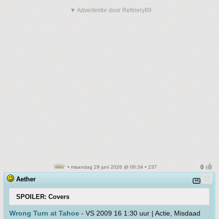
▼ Advertentie door Refinery89
• maandag 29 juni 2026 @ 06:34 • 237
Aether
SPOILER: Covers
Wrong Turn at Tahoe
- VS 2009 16 1:30 uur | Actie, Misdaad