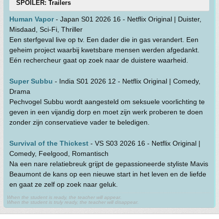
SPOILER: Trailers
Human Vapor
- Japan S01 2026 16 - Netflix Original | Duister,
Misdaad, Sci-Fi, Thriller
Een sterfgeval live op tv. Een dader die in gas verandert. Een
geheim project waarbij kwetsbare mensen werden afgedankt.
Eén rechercheur gaat op zoek naar de duistere waarheid.
Super Subbu
- India S01 2026 12 - Netflix Original | Comedy,
Drama
Pechvogel Subbu wordt aangesteld om seksuele voorlichting te
geven in een vijandig dorp en moet zijn werk proberen te doen
zonder zijn conservatieve vader te beledigen.
Survival of the Thickest
- VS S03 2026 16 - Netflix Original |
Comedy, Feelgood, Romantisch
Na een nare relatiebreuk grijpt de gepassioneerde styliste Mavis
Beaumont de kans op een nieuwe start in het leven en de liefde
en gaat ze zelf op zoek naar geluk.
When the student is ready, the teacher will appear.
When the student is truly ready, the teacher will disappear.
• donderdag 2 juli 2026 @ 15:56 • 242