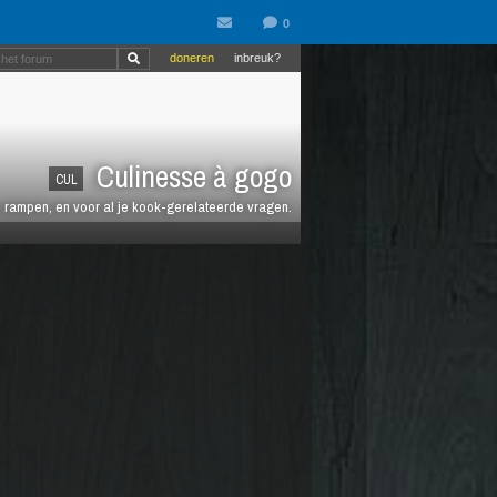
doneren
inbreuk?
Culinesse à gogo
CUL
en rampen, en voor al je kook-gerelateerde vragen.