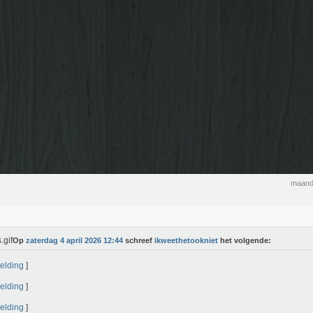
maand
Op
zaterdag 4 april 2026 12:44
schreef
ikweethetookniet
het volgende:
elding
]
elding
]
elding
]