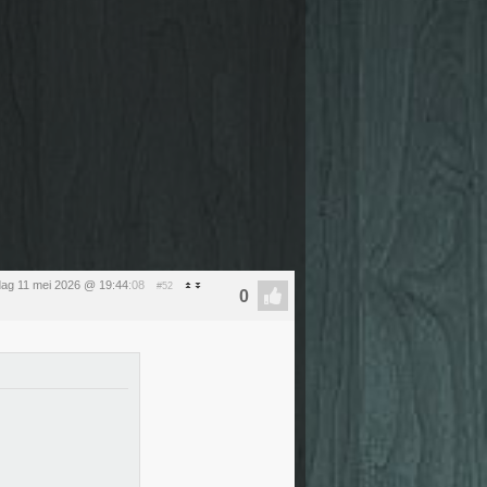
ag 11 mei 2026 @ 19:44
:08
#52