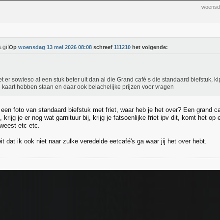
woensd
Op
woensdag 13 mei 2026 08:08
schreef
111210
het volgende:
iet er sowieso al een stuk beter uit dan al die Grand café s die standaard biefstuk, k
 kaart hebben staan en daar ook belachelijke prijzen voor vragen
ijk een foto van standaard biefstuk met friet, waar heb je het over? Een grand 
, krijg je er nog wat garnituur bij, krijg je fatsoenlijke friet ipv dit, komt het 
weest etc etc.
it dat ik ook niet naar zulke veredelde eetcafé's ga waar jij het over hebt.