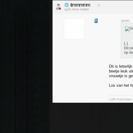
timmmmm
sp3c lives matter
quote:
[..]
Dit z
op de
Dit is letterl
beetje leuk uit
vrouwtje is ge
Los van het fe
Laffe huichelaar