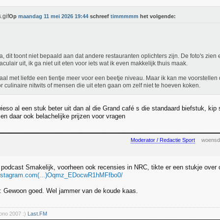
Op
maandag 11 mei 2026 19:44
schreef
timmmmm
het volgende:
a, dit toont niet bepaald aan dat andere restauranten oplichters zijn. De foto's zien 
aculair uit, ik ga niet uit eten voor iets wat ik even makkelijk thuis maak.
taal met liefde een tientje meer voor een beetje niveau. Maar ik kan me voorstellen 
or culinaire nitwits of mensen die uit eten gaan om zelf niet te hoeven koken.
wieso al een stuk beter uit dan al die Grand café s die standaard biefstuk, kip
en daar ook belachelijke prijzen voor vragen
Moderator / Redactie Sport
woensd
 podcast Smakelijk, voorheen ook recensies in NRC, tikte er een stukje over 
instagram.com(...)Oqmz_EDocwR1hMFfbo0/
: Gewoon goed. Wel jammer van de koude kaas.
rono 2007 :)
Last.FM