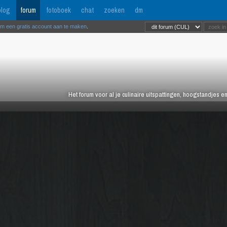
log
forum
fotoboek
chat
zoeken
dm
om een gratis account aan te maken
.
Het forum voor al je culinaire uitspattingen, hoogstandjes 