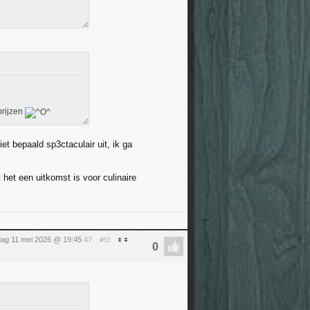
prijzen
iet bepaald sp3ctaculair uit, ik ga
 het een uitkomst is voor culinaire
ag 11 mei 2026 @ 19:45
:47
#53