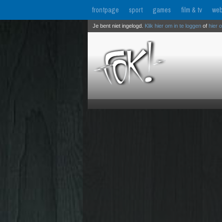
frontpage
sport
games
film & tv
web
Je bent niet ingelogd.
Klik hier om in te loggen
of
hier 