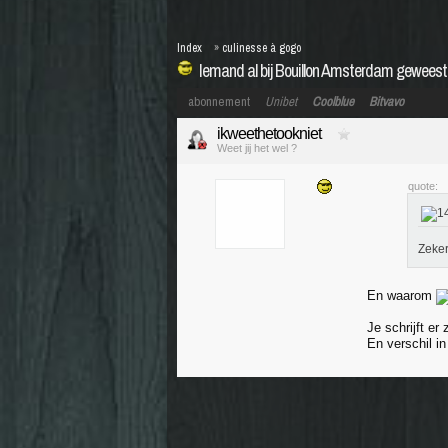
Index
»
culinesse à gogo
Iemand al bij Bouillon Amsterdam geweest
abonnement
Unibet
Coolblue
Bitvavo
ikweethetookniet
Weet jij het wel ?
quote:
Zeker
En waarom
Je schrijft er
En verschil i