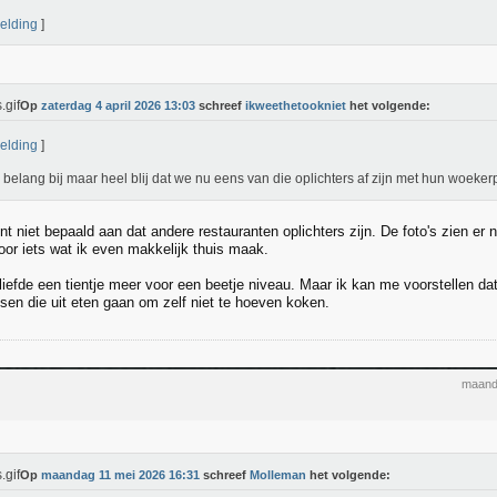
elding
]
Op
zaterdag 4 april 2026 13:03
schreef
ikweethetookniet
het volgende:
elding
]
belang bij maar heel blij dat we nu eens van die oplichters af zijn met hun woeker
ont niet bepaald aan dat andere restauranten oplichters zijn. De foto's zien er n
voor iets wat ik even makkelijk thuis maak.
liefde een tientje meer voor een beetje niveau. Maar ik kan me voorstellen dat
nsen die uit eten gaan om zelf niet te hoeven koken.
maand
Op
maandag 11 mei 2026 16:31
schreef
Molleman
het volgende: