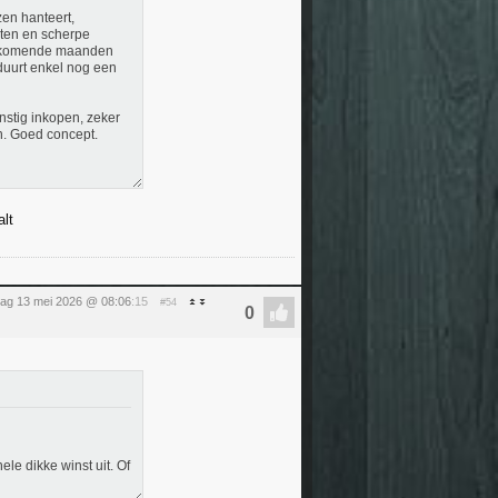
zen hanteert,
hten en scherpe
 de komende maanden
e duurt enkel nog een
nstig inkopen, zeker
n. Goed concept.
alt
ag 13 mei 2026 @ 08:06
:15
#54
ele dikke winst uit. Of