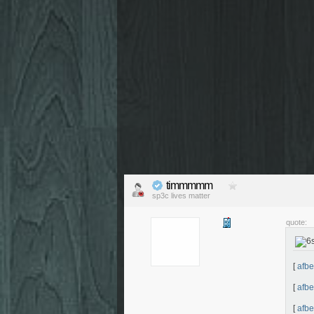
timmmmm
sp3c lives matter
quote:
[
afbe
[
afbe
[
afbe