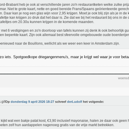
ord-Brabant heb je ook al verschillende jaren zo'n restaurantketen welke zulke prij
mar. Niet te grote kaart, nette en goed bereide Frans/Spaans geörienteerde gerec
en. Daar kan je nog een glas wijn voor 2,95 krijgen. Moet je ook blij zijn als je in
afeltje kan krijgen zo druk dat het daar is. Zie dat we bij het restaurant bij ons in d
tafeltjes om 20.30u kunnen krijgen in de komende maanden.
 met 6 vestigingen en zo'n doorloop van tafels kunnen zij denk ik ook behoorlijk gu
en beperkte kaart. Zijn ook allemaal best sfeervolle omgebouwde oude boerderije
enieuwd naar de Bouillons, wellicht als we weer een keer in Amsterdam zijn.
 zo iets. Spotgoedkope driegangenmenu's, maar je krijgt wel waar je voor beta
woensd
Op
donderdag 9 april 2026 18:27
schreef
derLudolf
het volgende:
e kijkt wat een bakje patat kost, €3,90 inclusief mayonaise, halen ze daar ook geen h
eten zelf hun aardappelen nagenoeg gratis van de vrije markt betrekken.