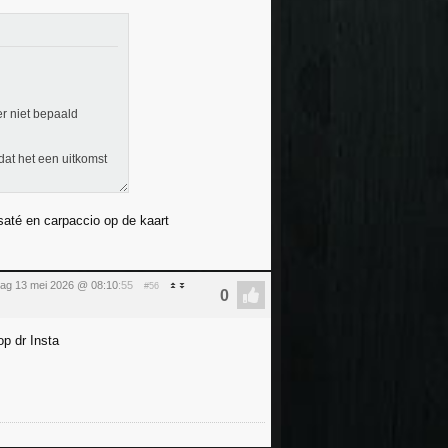
er niet bepaald
dat het een uitkomst
 saté en carpaccio op de kaart
ag 13 mei 2026 @ 08:10
:55
#56
op dr Insta