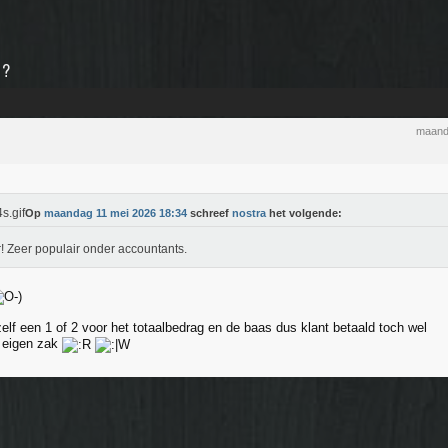
 ?
maand
Op
maandag 11 mei 2026 18:34
schreef
nostra
het volgende:
! Zeer populair onder accountants.
 zelf een 1 of 2 voor het totaalbedrag en de baas dus klant betaald toch wel
n eigen zak