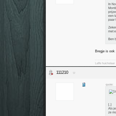
In No
Monti
prijz
een t
paar 
Zeker
met e
Ben b
Bregje is ook
Laffe huichelaar
111210
quote:
[..]
Als j
ze mo