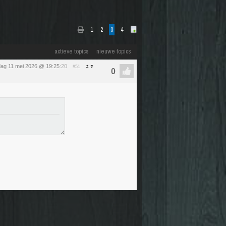
1
2
3
4
actieve topics
nieuwe topics
ag 11 mei 2026 @ 19:25
:20
#51