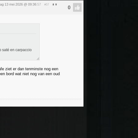
ag 13 mei 2026 @ 09:36
:57
#57
ip saté en carpaccio
cafe ziet er dan tenminste nog een
op een bord wat niet nog van een oud