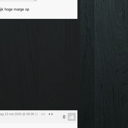
lijk hoge marge op
ag 13 mei 2026 @ 08:08
:11
#55