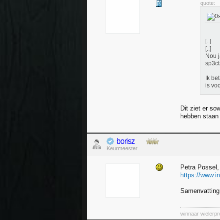
quote:
[..]
[..]
Nou j
sp3ct
Ik be
is vo
Dit ziet er so
hebben staan 
borisz
Keurmeester
Petra Possel,
https://www.
Samenvatting
winnaar wielerp