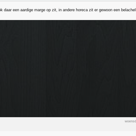
ok daar een aardige marge op zit, in andere horeca zit er gewoon een belache
woensd