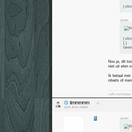
[
afbe
quote:
[
afbe
[..]
Geen 
Nou ja, dit to
niet uit eten 
Ik betaal met 
nitwits of me
Laffe huichelaar
timmmmm
sp3c lives matter
quote: