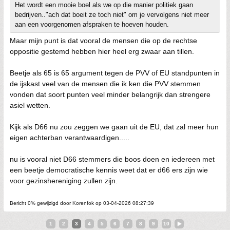
Het wordt een mooie boel als we op die manier politiek gaan
bedrijven.."ach dat boeit ze toch niet" om je vervolgens niet meer
aan een voorgenomen afspraken te hoeven houden.
Maar mijn punt is dat vooral de mensen die op de rechtse
oppositie gestemd hebben hier heel erg zwaar aan tillen.
Beetje als 65 is 65 argument tegen de PVV of EU standpunten in
de ijskast veel van de mensen die ik ken die PVV stemmen
vonden dat soort punten veel minder belangrijk dan strengere
asiel wetten.
Kijk als D66 nu zou zeggen we gaan uit de EU, dat zal meer hun
eigen achterban verantwaardigen.....
nu is vooral niet D66 stemmers die boos doen en iedereen met
een beetje democratische kennis weet dat er d66 ers zijn wie
voor gezinshereniging zullen zijn.
Bericht 0% gewijzigd door Korenfok op 03-04-2026 08:27:39
1
2
3
4
5
6
7
8
9
10