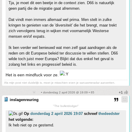
Tja, je moet dit een beetje in de context zien. D66 is natuurlijk
geen partij die de migratie gaat afremmen.
Dat vindt men immers allemaal wel prima. Men stelt in zulke
kringen te genieten van de 'diversiteit' die het brengt, maar trekt
zich vervolgens terug in wijken met voornamelijk Westerse
mensen en/of expats.
Ik ben verder wel benieuwd wat men zelf gaat aandragen als de
reden om dit Europese beleid ter discussie te willen stellen. D66
wilde toch juist meer Europa? Blijkt dat dus enkel het geval is
zolang het links en progressief beleid is.
Het is een mindfuck voor ze.
Als mijn post niet duidelijk is, moet je misschien even je sarcasmeradar aanzetten.
• donderdag 2 april 2026 @ 19:09 • 65
inslagenreuring
"The bulletdodger"
Op
donderdag 2 april 2026 19:07
schreef
thedeedster
het volgende:
Ik heb niet op ze gestemd.