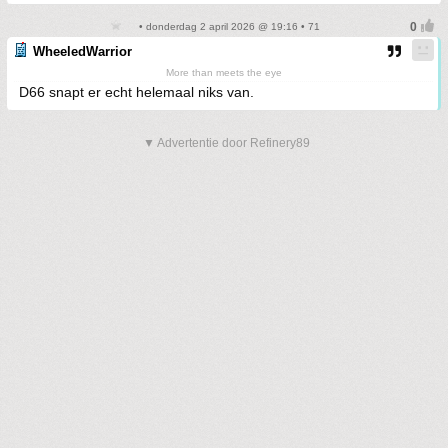
• donderdag 2 april 2026 @ 19:16 • 71
WheeledWarrior
More than meets the eye
D66 snapt er echt helemaal niks van.
▼ Advertentie door Refinery89