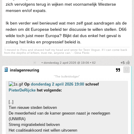
zich vervolgens terug in wijken met voornamelijk Westerse
mensen en/of expats.
Ik ben verder wel benieuwd wat men zelf gaat aandragen als de
reden om dit Europese beleid ter discussie te willen stellen. D66
wilde toch juist meer Europa? Blijkt dat dus enkel het geval is
zolang het links en progressief beleid is.
'I moved to Peru and shaved half my head and wrote for Teen Vogue. If I can come back
from the depths of leftism, trust me, anyone can.' - Gina Florio
• donderdag 2 april 2026 @ 19:06 • 62
inslagenreuring
"The bulletdodger"
Op
donderdag 2 april 2026 19:00
schreef
PieterDeRijcke
het volgende:
[..]
Tien nieuwe steden beloven
De meerderheid van de kamer gewoon naast je neerleggen
(UNWRA)
Streng migratiebeleid beloven
Het coalitieakkoord niet willen uitvoeren