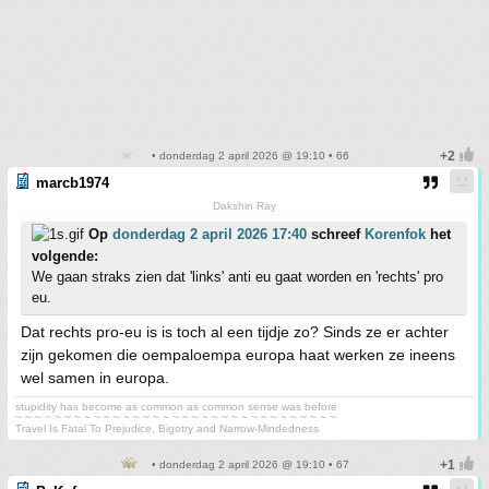
• donderdag 2 april 2026 @ 19:10 • 66
marcb1974
Dakshin Ray
Op
donderdag 2 april 2026 17:40
schreef
Korenfok
het
volgende:
We gaan straks zien dat 'links' anti eu gaat worden en 'rechts' pro
eu.
Dat rechts pro-eu is is toch al een tijdje zo? Sinds ze er achter
zijn gekomen die oempaloempa europa haat werken ze ineens
wel samen in europa.
stupidity has become as common as common sense was before
~ ~ ~ ~ ~ ~ ~ ~ ~ ~ ~ ~ ~ ~ ~ ~ ~ ~ ~ ~ ~ ~ ~ ~ ~ ~ ~ ~ ~ ~ ~ ~ ~
Travel Is Fatal To Prejudice, Bigotry and Narrow-Mindedness
• donderdag 2 april 2026 @ 19:10 • 67