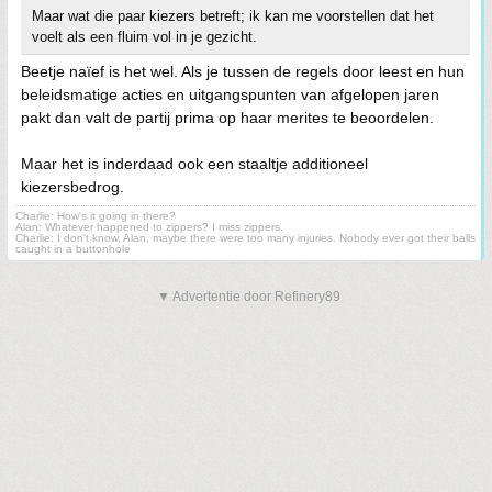
Maar wat die paar kiezers betreft; ik kan me voorstellen dat het
voelt als een fluim vol in je gezicht.
Beetje naïef is het wel. Als je tussen de regels door leest en hun
beleidsmatige acties en uitgangspunten van afgelopen jaren
pakt dan valt de partij prima op haar merites te beoordelen.
Maar het is inderdaad ook een staaltje additioneel
kiezersbedrog.
Charlie: How's it going in there?
Alan: Whatever happened to zippers? I miss zippers.
Charlie: I don't know, Alan, maybe there were too many injuries. Nobody ever got their balls
caught in a buttonhole
▼ Advertentie door Refinery89