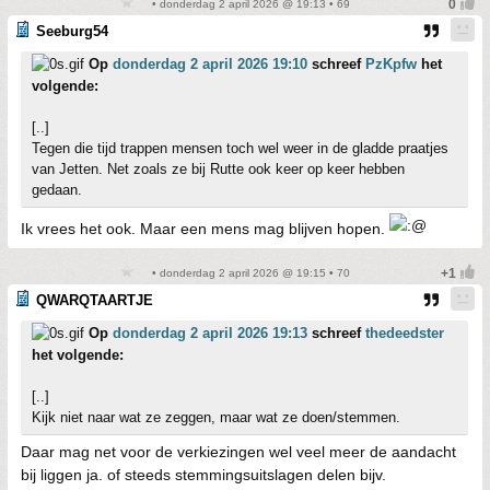
• donderdag 2 april 2026 @ 19:13 • 69
Seeburg54
Op
donderdag 2 april 2026 19:10
schreef
PzKpfw
het
volgende:
[..]
Tegen die tijd trappen mensen toch wel weer in de gladde praatjes
van Jetten. Net zoals ze bij Rutte ook keer op keer hebben
gedaan.
Ik vrees het ook. Maar een mens mag blijven hopen.
• donderdag 2 april 2026 @ 19:15 • 70
QWARQTAARTJE
Op
donderdag 2 april 2026 19:13
schreef
thedeedster
het volgende:
[..]
Kijk niet naar wat ze zeggen, maar wat ze doen/stemmen.
Daar mag net voor de verkiezingen wel veel meer de aandacht
bij liggen ja. of steeds stemmingsuitslagen delen bijv.