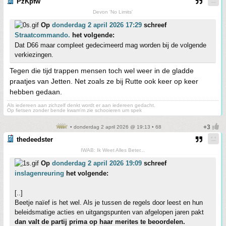
PzKpfw
Devon 'No Limits'
Op
donderdag 2 april 2026 17:29
schreef
Straatcommando.
het volgende:
Dat D66 maar compleet gedecimeerd mag worden bij de volgende
verkiezingen.
Tegen die tijd trappen mensen toch wel weer in de gladde
praatjes van Jetten. Net zoals ze bij Rutte ook keer op keer
hebben gedaan.
Als iedereen aan zichzelf denkt wordt er aan iedereen gedacht.
Op fietsen zonder bende kwam'm zie schooieren um spek
• donderdag 2 april 2026 @ 19:13 • 68
thedeedster
IWAB: Ik Weet Alles Beter...
Op
donderdag 2 april 2026 19:09
schreef
inslagenreuring
het volgende:
[..]
Beetje naïef is het wel. Als je tussen de regels door leest en hun
beleidsmatige acties en uitgangspunten van afgelopen jaren pakt
dan valt de partij prima op haar merites te beoordelen.