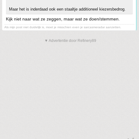
Maar het is inderdaad ook een staaltje additioneel kiezersbedrog.
Kijk niet naar wat ze zeggen, maar wat ze doen/stemmen.
Als mijn post niet duidelijk is, moet je misschien even je sarcasmeradar aanzetten.
▼ Advertentie door Refinery89