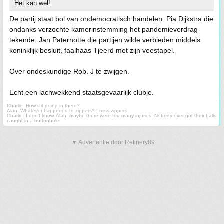
Het kan wel!
De partij staat bol van ondemocratisch handelen. Pia Dijkstra die
ondanks verzochte kamerinstemming het pandemieverdrag
tekende. Jan Paternotte die partijen wilde verbieden middels
koninklijk besluit, faalhaas Tjeerd met zijn veestapel.
Over ondeskundige Rob. J te zwijgen.
Echt een lachwekkend staatsgevaarlijk clubje.
Charlie: How's it going in there?
Alan: Whatever happened to zippers? I miss zippers.
Charlie: I don't know, Alan, maybe there were too many injuries. Nobody ever got their balls
caught in a buttonhole
▼ Advertentie door Refinery89