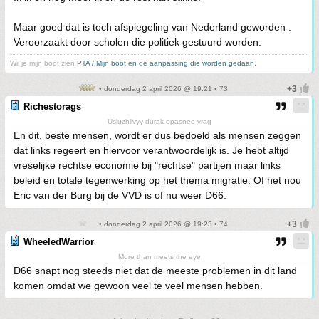
Maar goed dat is toch afspiegeling van Nederland geworden .
Veroorzaakt door scholen die politiek gestuurd worden.
Wil je mijn boot zien
PTA / Mijn boot en de aanpassing die worden gedaan.
• donderdag 2 april 2026 @ 19:21 • 73
Richestorags
Usluzhlivyy durak opasnee vrag
En dit, beste mensen, wordt er dus bedoeld als mensen zeggen
dat links regeert en hiervoor verantwoordelijk is. Je hebt altijd
vreselijke rechtse economie bij "rechtse" partijen maar links
beleid en totale tegenwerking op het thema migratie. Of het nou
Eric van der Burg bij de VVD is of nu weer D66.
• donderdag 2 april 2026 @ 19:23 • 74
WheeledWarrior
More than meets the eye
D66 snapt nog steeds niet dat de meeste problemen in dit land
komen omdat we gewoon veel te veel mensen hebben.