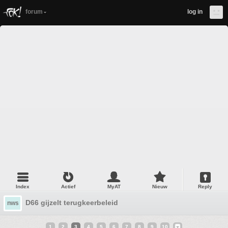
forum
log in
Index
Actief
MyAT
Nieuw
Reply
D66 gijzelt terugkeerbeleid
nws
1
2
3
4
5
6
7
8
9
10