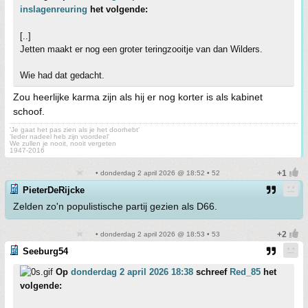
inslagenreuring
het volgende:
[..]
Jetten maakt er nog een groter teringzooitje van dan Wilders.
Wie had dat gedacht.
Zou heerlijke karma zijn als hij er nog korter is als kabinet
schoof.
'Je gaat het pas zien als je het doorhebt'
'Ieder nadeel heb zijn voordeel'
We zullen je nooit, nooit vergeten
1947-2016
• donderdag 2 april 2026 @ 18:52 • 52
PieterDeRijcke
Zelden zo'n populistische partij gezien als D66.
• donderdag 2 april 2026 @ 18:53 • 53
Seeburg54
Op
donderdag 2 april 2026 18:38
schreef
Red_85
het
volgende: