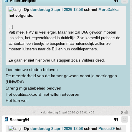
PieterDeRijcke
Op
donderdag 2 april 2026 18:58
schreef
MoreDakka
het volgende:
[..]
Valt mee, PVV is veel erger. Maar hier zal D66 gewoon moeten
inbinden, het regeerakkoord is duidelijk. Zo'n kamerlid probeert de
achterban een beetje te bespelen maar uiteindelijk zullen ze
moeten luisteren naar de EU en hun coalitiepartners.
Ze gaan er niet hier over uit stappen zoals Wilders deed.
Tien nieuwe steden beloven
De meerderheid van de kamer gewoon naast je neerleggen
(UNWRA)
Streng migratiebeleid beloven
Het coalitieakkoord niet willen uitvoeren
Het kan wel!
• donderdag 2 april 2026 @ 19:01 • 59
Seeburg54
Op
donderdag 2 april 2026 18:58
schreef
Pisces29
het