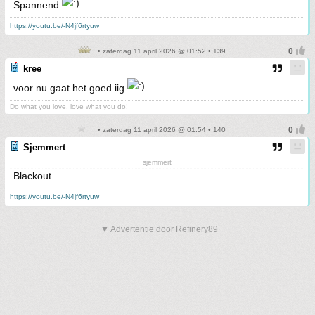
Spannend
https://youtu.be/-N4jf6rtyuw
• zaterdag 11 april 2026 @ 01:52 • 139
kree
voor nu gaat het goed iig
Do what you love, love what you do!
• zaterdag 11 april 2026 @ 01:54 • 140
Sjemmert
sjemmert
Blackout
https://youtu.be/-N4jf6rtyuw
▼ Advertentie door Refinery89