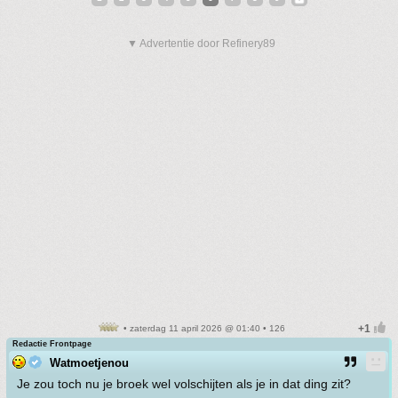
▼ Advertentie door Refinery89
• zaterdag 11 april 2026 @ 01:40 • 126
Redactie Frontpage
Watmoetjenou
Je zou toch nu je broek wel volschijten als je in dat ding zit?