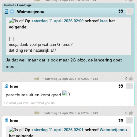
Redactie Frontpage
Watmoetjenou
Op
zaterdag 11 april 2026 02:00
schreef
kree
het
volgende:
[..]
nouja denk voel je wat aan G force?
dat ding remt natuurlijk af?
Ja dat wel, maar dat is ook maar 2G ofzo, de lancering doet
meer.
• zaterdag 11 april 2026 @ 02:02 • 148
kree
parachutes uit en komt goed
Do what you love, love what you do!
• zaterdag 11 april 2026 @ 02:02 • 149
kree
Op
zaterdag 11 april 2026 02:01
schreef
Watmoetjenou
het volgende: