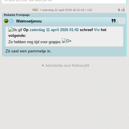
Do what you love, love what you do!
• zaterdag 11 april 2026 @ 01:43 • 131
Redactie Frontpage
Watmoetjenou
Op
zaterdag 11 april 2026 01:42
schreef
Viv
het
volgende:
Ze hebben nog tijd voor grapjes
Zit vast een pammetje in.
▼ Advertentie door Refinery89