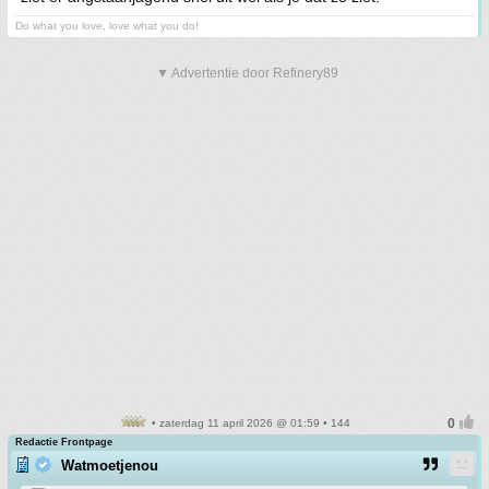
Do what you love, love what you do!
▼ Advertentie door Refinery89
• zaterdag 11 april 2026 @ 01:59 • 144
Redactie Frontpage
Watmoetjenou