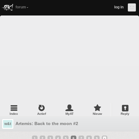
forum
log in
Index
Actief
MyAT
Nieuw
Reply
Artemis: Back to the moon #2
w&t
1
2
3
4
5
6
7
8
9