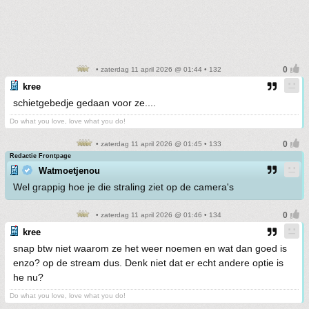
• zaterdag 11 april 2026 @ 01:44 • 132
kree
schietgebedje gedaan voor ze....
Do what you love, love what you do!
• zaterdag 11 april 2026 @ 01:45 • 133
Redactie Frontpage
Watmoetjenou
Wel grappig hoe je die straling ziet op de camera's
• zaterdag 11 april 2026 @ 01:46 • 134
kree
snap btw niet waarom ze het weer noemen en wat dan goed is
enzo? op de stream dus. Denk niet dat er echt andere optie is
he nu?
Do what you love, love what you do!