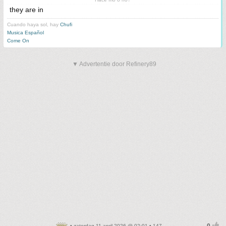
they are in
Cuando haya sol, hay
Chufi
Musica Español
Come On
▼ Advertentie door Refinery89
• zaterdag 11 april 2026 @ 02:01 • 147