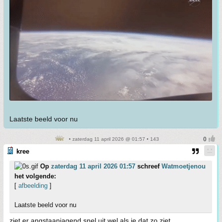
Laatste beeld voor nu
• zaterdag 11 april 2026 @ 01:57 • 143
kree
Op
zaterdag 11 april 2026 01:57
schreef
Watmoetjenou
het volgende:
[
afbeelding
]
Laatste beeld voor nu
ziet er angstaanjagend snel uit wel als je dat zo ziet.