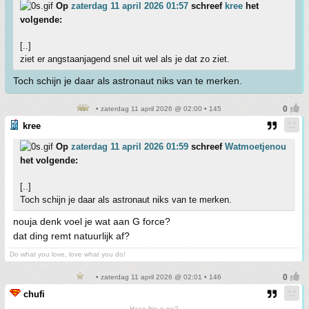
Op
zaterdag 11 april 2026 01:57
schreef
kree
het
volgende:
[..]
ziet er angstaanjagend snel uit wel als je dat zo ziet.
Toch schijn je daar als astronaut niks van te merken.
• zaterdag 11 april 2026 @ 02:00 • 145
kree
Op
zaterdag 11 april 2026 01:59
schreef
Watmoetjenou
het volgende:
[..]
Toch schijn je daar als astronaut niks van te merken.
nouja denk voel je wat aan G force?
dat ding remt natuurlijk af?
Do what you love, love what you do!
• zaterdag 11 april 2026 @ 02:01 • 146
chufi
Hace frio o no?