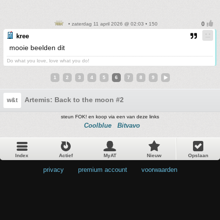
• zaterdag 11 april 2026 @ 02:03 • 150
kree
mooie beelden dit
Do what you love, love what you do!
1
2
3
4
5
6
7
8
9
Artemis: Back to the moon #2
w&t
steun FOK! en koop via een van deze links
Coolblue
Bitvavo
Index
Actief
MyAT
Nieuw
Opslaan
privacy
•
premium account
•
voorwaarden