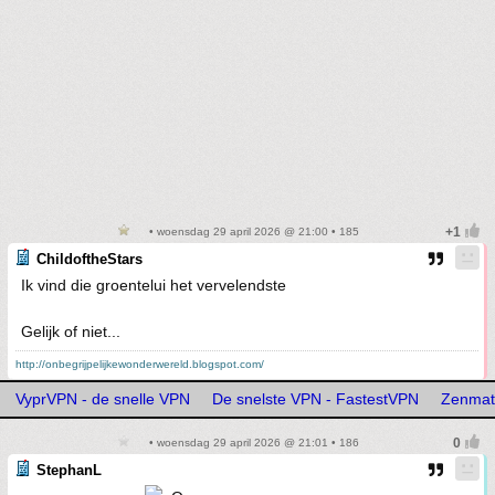
• woensdag 29 april 2026 @ 21:00 • 185
ChildoftheStars
Ik vind die groentelui het vervelendste
Gelijk of niet...
http://onbegrijpelijkewonderwereld.blogspot.com/
VyprVPN - de snelle VPN
De snelste VPN - FastestVPN
Zenmat
• woensdag 29 april 2026 @ 21:01 • 186
StephanL