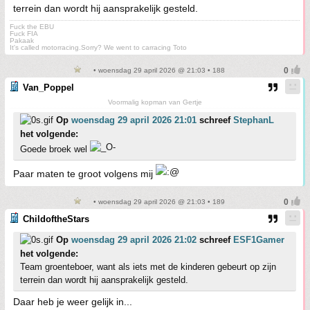
terrein dan wordt hij aansprakelijk gesteld.
Fuck the EBU
Fuck FIA
Pakaak
It's called motorracing.Sorry? We went to carracing Toto
• woensdag 29 april 2026 @ 21:03 • 188
Van_Poppel
Voormalig kopman van Gertje
Op
woensdag 29 april 2026 21:01
schreef
StephanL
het volgende:
Goede broek wel
Paar maten te groot volgens mij
• woensdag 29 april 2026 @ 21:03 • 189
ChildoftheStars
Op
woensdag 29 april 2026 21:02
schreef
ESF1Gamer
het volgende:
Team groenteboer, want als iets met de kinderen gebeurt op zijn
terrein dan wordt hij aansprakelijk gesteld.
Daar heb je weer gelijk in...