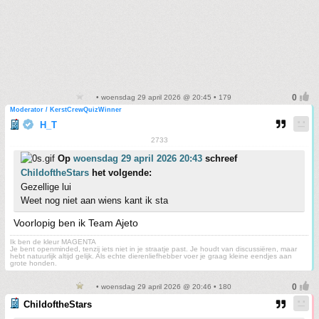
• woensdag 29 april 2026 @ 20:45 • 179
Moderator / KerstCrewQuizWinner
H_T
2733
Op
woensdag 29 april 2026 20:43
schreef
ChildoftheStars
het volgende:
Gezellige lui
Weet nog niet aan wiens kant ik sta
Voorlopig ben ik Team Ajeto
Ik ben de kleur MAGENTA
Je bent openminded, tenzij iets niet in je straatje past. Je houdt van discussiëren, maar
hebt natuurlijk altijd gelijk. Als echte dierenliefhebber voer je graag kleine eendjes aan
grote honden.
• woensdag 29 april 2026 @ 20:46 • 180
ChildoftheStars