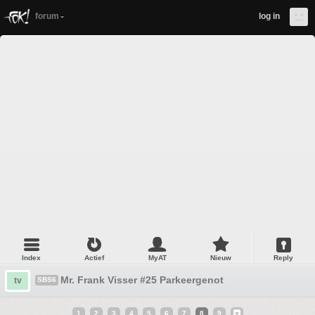
forum
log in
Index
Actief
MyAT
Nieuw
Reply
Mr. Frank Visser #25 Parkeergenot
tv
SBS6
1
2
3
4
5
6
7
8
9