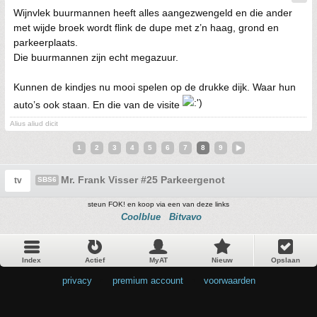
Wijnvlek buurmannen heeft alles aangezwengeld en die ander
met wijde broek wordt flink de dupe met z’n haag, grond en
parkeerplaats.
Die buurmannen zijn echt megazuur.
Kunnen de kindjes nu mooi spelen op de drukke dijk. Waar hun
auto’s ook staan. En die van de visite
Alius aliud dicit
1
2
3
4
5
6
7
8
9
Mr. Frank Visser #25 Parkeergenot
tv
SBS6
steun FOK! en koop via een van deze links
Coolblue
Bitvavo
Index
Actief
MyAT
Nieuw
Opslaan
privacy
•
premium account
•
voorwaarden