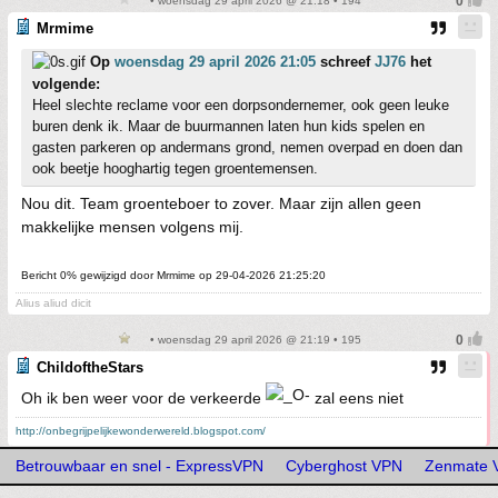
• woensdag 29 april 2026 @ 21:18 • 194
Mrmime
Op
woensdag 29 april 2026 21:05
schreef
JJ76
het
volgende:
Heel slechte reclame voor een dorpsondernemer, ook geen leuke
buren denk ik. Maar de buurmannen laten hun kids spelen en
gasten parkeren op andermans grond, nemen overpad en doen dan
ook beetje hooghartig tegen groentemensen.
Nou dit. Team groenteboer to zover. Maar zijn allen geen
makkelijke mensen volgens mij.
Bericht 0% gewijzigd door Mrmime op 29-04-2026 21:25:20
Alius aliud dicit
• woensdag 29 april 2026 @ 21:19 • 195
ChildoftheStars
Oh ik ben weer voor de verkeerde
zal eens niet
http://onbegrijpelijkewonderwereld.blogspot.com/
Betrouwbaar en snel - ExpressVPN
Cyberghost VPN
Zenmate 