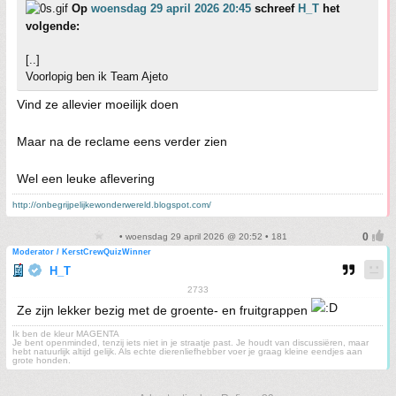
Op
woensdag 29 april 2026 20:45
schreef
H_T
het
volgende:
[..]
Voorlopig ben ik Team Ajeto
Vind ze allevier moeilijk doen
Maar na de reclame eens verder zien
Wel een leuke aflevering
http://onbegrijpelijkewonderwereld.blogspot.com/
• woensdag 29 april 2026 @ 20:52 • 181
Moderator / KerstCrewQuizWinner
H_T
2733
Ze zijn lekker bezig met de groente- en fruitgrappen
Ik ben de kleur MAGENTA
Je bent openminded, tenzij iets niet in je straatje past. Je houdt van discussiëren, maar
hebt natuurlijk altijd gelijk. Als echte dierenliefhebber voer je graag kleine eendjes aan
grote honden.