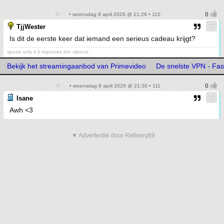
• woensdag 8 april 2026 @ 21:29 • 110
TjjWester
Is dit de eerste keer dat iemand een serieus cadeau krijgt?
speak only if it improves the silence.
Bekijk het streamingaanbod van Primevideo
De snelste VPN - Fa
• woensdag 8 april 2026 @ 21:30 • 111
Isane
Awh <3
▼ Advertentie door Refinery89