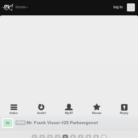
forum
log in
Index
Actief
MyAT
Nieuw
Reply
Mr. Frank Visser #25 Parkeergenot
tv
SBS6
1
2
3
4
5
6
7
8
9