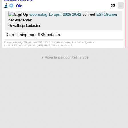
Ole
Op
woensdag 15 april 2026 20:42
schreef
ESF1Gamer
het volgende:
Gevalletje kadaster.
De rekening mag SBS betalen.
Op woensdag 19 januari 2011 22:10 schreef JaneDoe het volgende:
dit is SHO, where you're guilty until proven innocent
▼ Advertentie door Refinery89