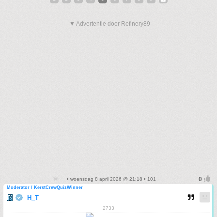
▼ Advertentie door Refinery89
• woensdag 8 april 2026 @ 21:18 • 101
Moderator / KerstCrewQuizWinner
H_T
2733