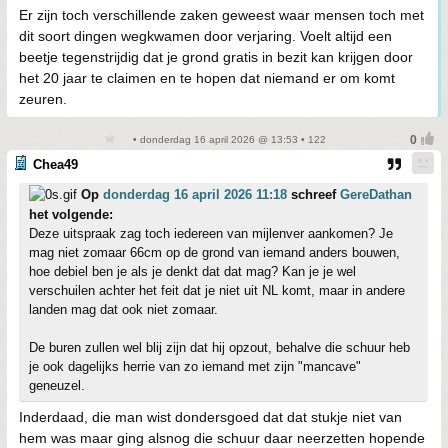
Er zijn toch verschillende zaken geweest waar mensen toch met
dit soort dingen wegkwamen door verjaring. Voelt altijd een
beetje tegenstrijdig dat je grond gratis in bezit kan krijgen door
het 20 jaar te claimen en te hopen dat niemand er om komt
zeuren.
• donderdag 16 april 2026 @ 13:53 • 122
Chea49
Op
donderdag 16 april 2026 11:18
schreef
GereDathan
het volgende:
Deze uitspraak zag toch iedereen van mijlenver aankomen? Je
mag niet zomaar 66cm op de grond van iemand anders bouwen,
hoe debiel ben je als je denkt dat dat mag? Kan je je wel
verschuilen achter het feit dat je niet uit NL komt, maar in andere
landen mag dat ook niet zomaar.
De buren zullen wel blij zijn dat hij opzout, behalve die schuur heb
je ook dagelijks herrie van zo iemand met zijn "mancave"
geneuzel.
Inderdaad, die man wist dondersgoed dat dat stukje niet van
hem was maar ging alsnog die schuur daar neerzetten hopende