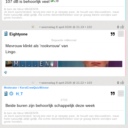
107 dB is behoorlijk veel
Ik ben de kleur MAGENTA
Je bent openminded, tenzij iets niet in je straatje past. Je houdt van discussiëren, maar
hebt natuurlijk altijd gelijk. Als echte dierenliefhebber voer je graag kleine eendjes aan
grote honden.
• woensdag 8 april 2026 @ 21:19 • 102
Eightyone
Bejaarde millennial
Mevrouw klinkt als 'rookvrouw' van
Lingo.
🎧
• woensdag 8 april 2026 @ 21:22 • 103
Moderator / KerstCrewQuizWinner
H_T
2733
Beide buren zijn behoorlijk schappelijk deze week
Ik ben de kleur MAGENTA
Je bent openminded, tenzij iets niet in je straatje past. Je houdt van discussiëren, maar
hebt natuurlijk altijd gelijk. Als echte dierenliefhebber voer je graag kleine eendjes aan
grote honden.