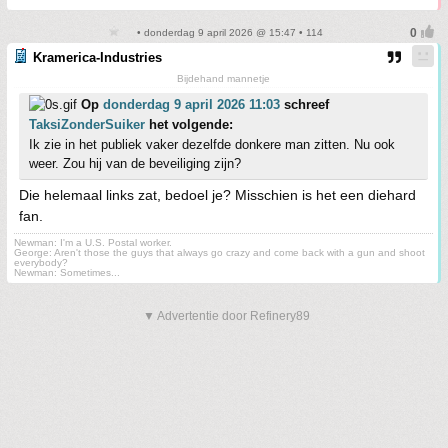
• donderdag 9 april 2026 @ 15:47 • 114
Kramerica-Industries
Bijdehand mannetje
Op
donderdag 9 april 2026 11:03
schreef
TaksiZonderSuiker
het volgende:
Ik zie in het publiek vaker dezelfde donkere man zitten. Nu ook
weer. Zou hij van de beveiliging zijn?
Die helemaal links zat, bedoel je? Misschien is het een diehard
fan.
Newman: I'm a U.S. Postal worker.
George: Aren't those the guys that always go crazy and come back with a gun and shoot
everybody?
Newman: Sometimes...
▼ Advertentie door Refinery89