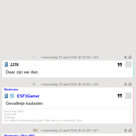
• woensdag 15 april 2026 @ 20:36 • 115
JJ76
Daar zijn we dan.
• woensdag 15 april 2026 @ 20:42 • 116
Moderator
ESF1Gamer
Gevalletje kadaster.
Fuck the EBU
Fuck FIA
Pakaak
It's called motorracing.Sorry? We went to carracing Toto
• woensdag 15 april 2026 @ 21:25 • 117
Moderator / Miss SHO