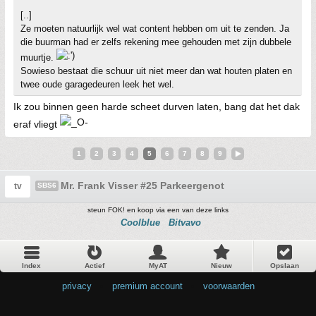
[..]
Ze moeten natuurlijk wel wat content hebben om uit te zenden. Ja
die buurman had er zelfs rekening mee gehouden met zijn dubbele
muurtje.
Sowieso bestaat die schuur uit niet meer dan wat houten platen en
twee oude garagedeuren leek het wel.
Ik zou binnen geen harde scheet durven laten, bang dat het dak
eraf vliegt
1
2
3
4
5
6
7
8
9
Mr. Frank Visser #25 Parkeergenot
tv
SBS6
steun FOK! en koop via een van deze links
Coolblue
Bitvavo
Index
Actief
MyAT
Nieuw
Opslaan
privacy
•
premium account
•
voorwaarden