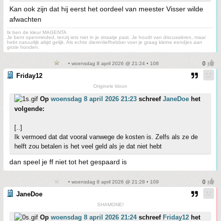
Kan ook zijn dat hij eerst het oordeel van meester Visser wilde
afwachten
Ik ben de kleur MAGENTA
Je bent openminded, tenzij iets niet in je straatje past. Je houdt van discussiëren, maar
hebt natuurlijk altijd gelijk. Als echte dierenliefhebber voer je graag kleine eendjes aan
grote honden.
• woensdag 8 april 2026 @ 21:24 • 108
Friday12
Originele kloon
Op
woensdag 8 april 2026 21:23
schreef
JaneDoe
het
volgende:
[..]
Ik vermoed dat dat vooral vanwege de kosten is. Zelfs als ze de
helft zou betalen is het veel geld als je dat niet hebt
dan speel je ff niet tot het gespaard is
• woensdag 8 april 2026 @ 21:28 • 109
JaneDoe
SHAMONE!
Op
woensdag 8 april 2026 21:24
schreef
Friday12
het